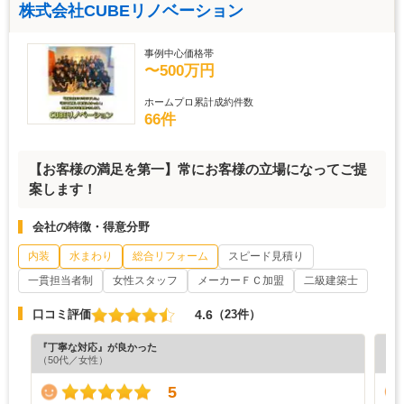
株式会社CUBEリノベーション
事例中心価格帯
〜500万円
ホームプロ累計成約件数
66件
【お客様の満足を第一】常にお客様の立場になってご提
案します！
会社の特徴・得意分野
内装
水まわり
総合リフォーム
スピード見積り
一貫担当者制
女性スタッフ
メーカーＦＣ加盟
二級建築士
4.6
口コミ評価
（23件）
『丁寧な対応』が良かった
『満
（50代／女性）
（5
5