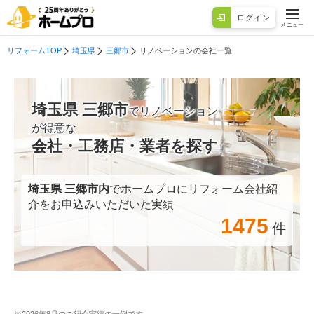
ログイン
メニュー
リフォームTOP
埼玉県
三郷市
リノベーションの会社一覧
埼玉県 三郷市
でリノベーション
が得意な
会社・工務店・業者を探す
埼玉県 三郷市
内
でホームプロにリフォーム会社紹
介をお申込みいただいた実績
1475
件