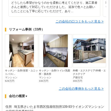
どうしたら希望がかなうのかを柔軟に考えてくださり、施工業者
職
さんと連携して対応していただけました。 追加で色々とお願い
て
したことにも丁寧に応じていただけて、あり…
この会社の口コミをもっと見る >
リフォーム事例
（33件）
キッチン・台所/浴室・ユニッ
キッチン・台所/トイレ/洗面
外構・エクステリア/外構・エ
トバス/...
所・脱衣所
クステリア
マンション
マンション
戸建住宅
629万円
330万円
300万円
この会社の事例をもっと見る >
会社の概要
▼
住所 埼玉県さいたま市西区指扇領別所109-93ライオンズマンション