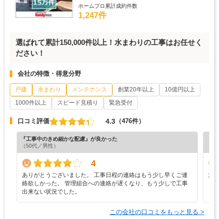
ホームプロ累計成約件数
1,247件
選ばれて累計150,000件以上！水まわりの工事はお任せく
ださい！
会社の特徴・得意分野
戸建
水まわり
メンテナンス
創業20年以上
10億円以上
1000件以上
スピード見積り
緊急受付
4.3
口コミ評価
（476件）
『工事中のきめ細かな配慮』が良かった
『納
（50代／男性）
（7
4
ありがとうございました。 工事日程の連絡はもう少し早くご連
施
絡欲しかった。 管理組合への連絡が遅くなり、もう少しで工事
出来ない状況でした。
この会社の口コミをもっと見る >