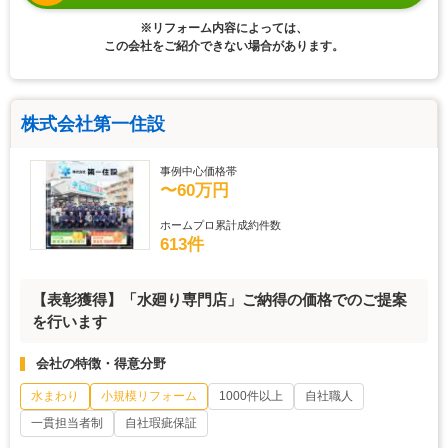
※リフォーム内容によっては、
この会社をご紹介できない場合があります。
株式会社第一住設
事例中心価格帯
〜60万円
ホームプロ累計成約件数
613件
【表彰獲得】「水廻り専門店」ご納得の価格でのご提案
を行います
会社の特徴・得意分野
水まわり
小規模リフォーム
1000件以上
自社職人
一貫担当者制
自社瑕疵保証