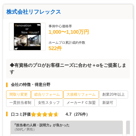
株式会社リフレックス
事例中心価格帯
1,000〜1,100万円
ホームプロ累計成約件数
522件
◆有資格のプロがお客様ニーズに合わせ＋αをご提案しま
す
会社の特徴・得意分野
間取り変更
総合リフォーム
大規模リフォーム
創業20年以上
一貫担当者制
女性スタッフ
メーカーＦＣ加盟
新築可
4.7
口コミ評価
（276件）
『担当者の人柄・説明力』が良かった
『素
（50代／男性）
（5