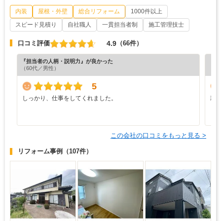
内装
屋根・外壁
総合リフォーム
1000件以上
スピード見積り
自社職人
一貫担当者制
施工管理技士
4.9
口コミ評価
（66件）
『担当者の人柄・説明力』が良かった
『丁
（60代／男性）
（6
5
しっかり、仕事をしてくれました。
親
この会社の口コミをもっと見る >
リフォーム事例
（107件）