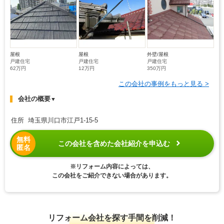
屋根
屋根
外壁/屋根
戸建住宅
戸建住宅
戸建住宅
62万円
12万円
350万円
この会社の事例をもっと見る >
会社の概要
▼
住所 埼玉県川口市江戸1-15-5
無料
この会社を含めた会社紹介を申込む
匿名
※リフォーム内容によっては、
この会社をご紹介できない場合があります。
リフォーム会社を探す手間を削減！