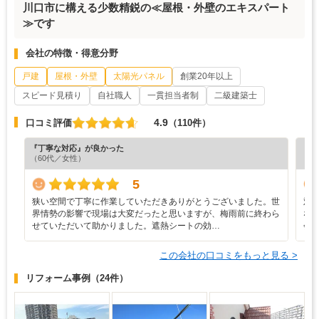
川口市に構える少数精鋭の≪屋根・外壁のエキスパート
≫です
会社の特徴・得意分野
戸建
屋根・外壁
太陽光パネル
創業20年以上
スピード見積り
自社職人
一貫担当者制
二級建築士
4.9
口コミ評価
（110件）
『丁寧な対応』が良かった
『丁
（60代／女性）
（5
5
狭い空間で丁寧に作業していただきありがとうございました。世
対
界情勢の影響で現場は大変だったと思いますが、梅雨前に終わら
な
せていただいて助かりました。遮熱シートの効…
会
この会社の口コミをもっと見る >
リフォーム事例
（24件）