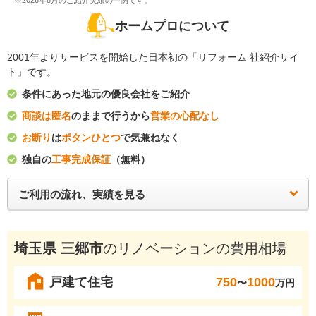
※2026年8月のご紹介実績の一例です。
ホームプロについて
2001年よりサービスを開始した日本初の「リフォーム 社紹介サイ
ト」です。
条件にあった地元の優良会社をご紹介
商談は匿名
のままで行うから
営業の心配なし
お断り
は
ボタンひとつ
で気兼ねなく
独自の
工事完成保証
（無料）
ご利用の流れ、実績を見る
埼玉県 三郷市
のリノベーションの費用相場
戸建て住宅
750
1000
〜
万円