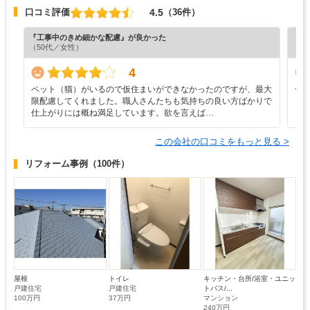
4.5
口コミ評価
（36件）
『工事中のきめ細かな配慮』が良かった
『丁
（50代／女性）
（6
4
ペット（猫）がいるので仮住まいができなかったのですが、最大
一
限配慮してくれました。職人さんたちも気持ちの良い方ばかりで
し
仕上がりには概ね満足しています。欲を言えば…
ま
この会社の口コミをもっと見る >
リフォーム事例
（100件）
屋根
トイレ
キッチン・台所/浴室・ユニッ
戸建住宅
戸建住宅
トバス/...
100万円
37万円
マンション
240万円