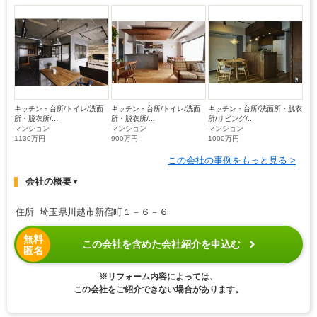
キッチン・台所/トイレ/洗面
キッチン・台所/トイレ/洗面
キッチン・台所/洗面所・脱衣
所・脱衣所/...
所・脱衣所/...
所/リビング/...
マンション
マンション
マンション
1130万円
900万円
1000万円
この会社の事例をもっと見る >
会社の概要
▼
住所 埼玉県川越市新宿町１－６－６
無料
この会社を含めた会社紹介を申込む
匿名
※リフォーム内容によっては、
この会社をご紹介できない場合があります。