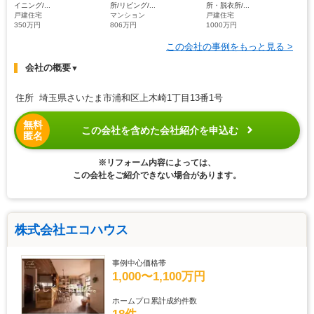
イニング/...
所/リビング/...
所・脱衣所/...
戸建住宅
マンション
戸建住宅
350万円
806万円
1000万円
この会社の事例をもっと見る >
会社の概要
▼
住所 埼玉県さいたま市浦和区上木崎1丁目13番1号
無料
この会社を含めた会社紹介を申込む
匿名
※リフォーム内容によっては、
この会社をご紹介できない場合があります。
株式会社エコハウス
事例中心価格帯
1,000〜1,100万円
ホームプロ累計成約件数