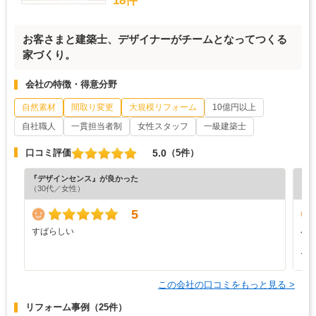
18件
お客さまと建築士、デザイナーがチームとなってつくる
家づくり。
会社の特徴・得意分野
自然素材
間取り変更
大規模リフォーム
10億円以上
自社職人
一貫担当者制
女性スタッフ
一級建築士
5.0
口コミ評価
（5件）
『デザインセンス』が良かった
『担
（30代／女性）
（3
5
すばらしい
小
ま
で
この会社の口コミをもっと見る >
リフォーム事例
（25件）