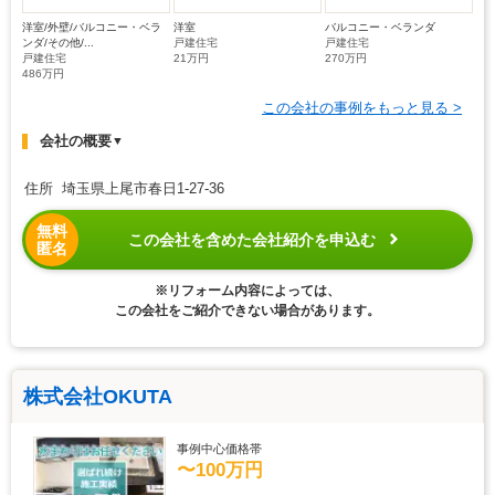
洋室/外壁/バルコニー・ベラ
洋室
バルコニー・ベランダ
ンダ/その他/...
戸建住宅
戸建住宅
戸建住宅
21万円
270万円
486万円
この会社の事例をもっと見る >
会社の概要
▼
住所 埼玉県上尾市春日1-27-36
無料
この会社を含めた会社紹介を申込む
匿名
※リフォーム内容によっては、
この会社をご紹介できない場合があります。
株式会社OKUTA
事例中心価格帯
〜100万円