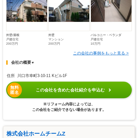
外壁/屋根
外壁
バルコニー・ベランダ
戸建住宅
マンション
戸建住宅
200万円
200万円
10万円
この会社の事例をもっと見る >
会社の概要
▼
住所 川口市幸町3-10-11 Kビル1F
無料
この会社を含めた会社紹介を申込む
匿名
※リフォーム内容によっては、
この会社をご紹介できない場合があります。
株式会社ホームチームZ