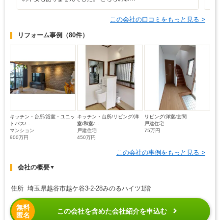
この会社の口コミをもっと見る >
リフォーム事例
（80件）
キッチン・台所/浴室・ユニッ
キッチン・台所/リビング/洋
リビング/洋室/玄関
トバス/...
室/和室/...
戸建住宅
マンション
戸建住宅
75万円
900万円
450万円
この会社の事例をもっと見る >
会社の概要
▼
住所 埼玉県越谷市越ケ谷3-2-28みのるハイツ1階
無料
この会社を含めた会社紹介を申込む
匿名