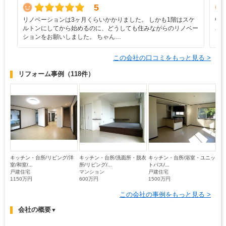
5
リノベーションは3ヶ月くらいかかりました。 しかも1階はスケ
中
ルトンにしてから始めるのに、どうしても住みながらのリノベー
さ
ションをお願いしました。 ちゃん…
この会社の口コミをもっと見る >
リフォーム事例
（118件）
キッチン・台所/リビング/洋
キッチン・台所/洗面所・脱衣
キッチン・台所/浴室・ユニッ
室/和室/...
所/リビング/...
トバス/...
戸建住宅
マンション
戸建住宅
1150万円
600万円
1500万円
この会社の事例をもっと見る >
会社の概要
▼