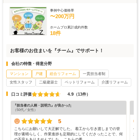
事例中心価格帯
〜200万円
ホームプロ累計成約件数
18件
お客様のお住まいを『チーム』でサポート！
会社の特徴・得意分野
マンション
戸建
総合リフォーム
一貫担当者制
女性スタッフ
二級建築士
ペットリフォーム
介護リフォーム
4.9
口コミ評価
（13件）
『担当者の人柄・説明力』が良かった
『丁
（50代／女性）
（4
5
こちらにお願いして大正解でした。 着工から引き渡しまでの管
今
理が素晴らしく、作業進捗も定期的にしてくださったことで、何
来
の不安もありませんでした。 こちらの希…
も