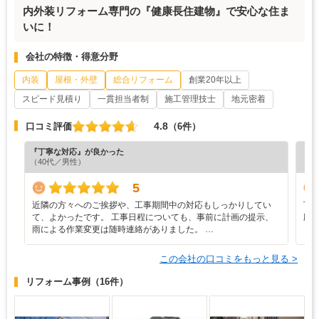
内外装リフォーム専門の『健康長住建物』で安心な住ま
いに！
会社の特徴・得意分野
内装
屋根・外壁
総合リフォーム
創業20年以上
スピード見積り
一貫担当者制
施工管理技士
地元密着
4.8
口コミ評価
（6件）
『丁寧な対応』が良かった
『担
（40代／男性）
（6
5
近隣の方々へのご挨拶や、工事期間中の対応もしっかりしてい
丁
て、よかったです。 工事日程についても、事前に計画の提示、
応
雨による作業変更は随時連絡がありました。 …
この会社の口コミをもっと見る >
リフォーム事例
（16件）