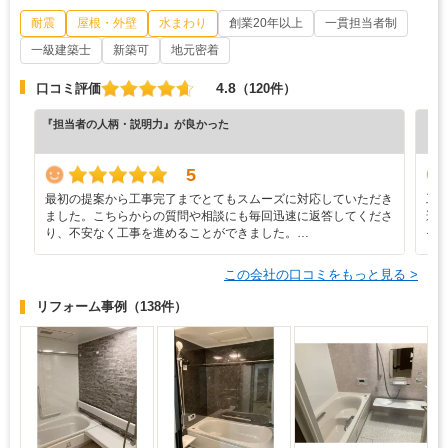
耐震
屋根・外壁
水まわり
創業20年以上
一貫担当者制
一級建築士
新築可
地元密着
4.8
口コミ評価
（120件）
『担当者の人柄・説明力』が良かった
『担
（6
5
最初の提案から工事完了までとてもスムーズに対応していただき
工
ました。こちらからの質問や相談にも毎回迅速に返答してくださ
遅
り、不安なく工事を進めることができました。…
そ
この会社の口コミをもっと見る >
リフォーム事例
（138件）