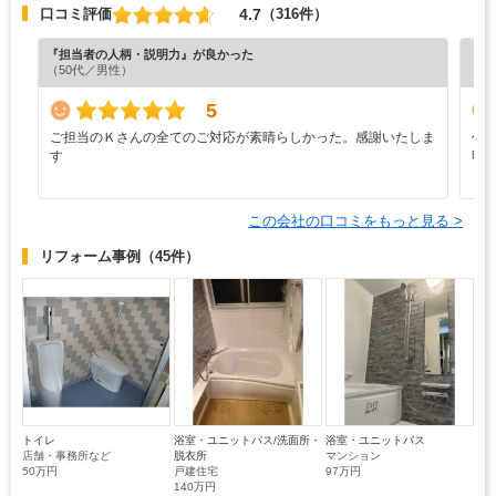
4.7
口コミ評価
（316件）
『担当者の人柄・説明力』が良かった
『分
（50代／男性）
（5
5
ご担当のＫさんの全てのご対応が素晴らしかった。感謝いたしま
作
す
明
り、
この会社の口コミをもっと見る >
リフォーム事例
（45件）
トイレ
浴室・ユニットバス/洗面所・
浴室・ユニットバス
店舗・事務所など
脱衣所
マンション
50万円
戸建住宅
97万円
140万円