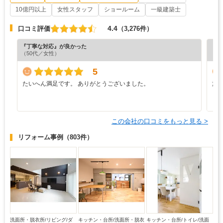
10億円以上
女性スタッフ
ショールーム
一級建築士
4.4
口コミ評価
（3,276件）
『丁寧な対応』が良かった
『分
（50代／女性）
（5
5
たいへん満足です。 ありがとうございました。
施
う
り
この会社の口コミをもっと見る >
リフォーム事例
（803件）
洗面所・脱衣所/リビング/ダ
キッチン・台所/洗面所・脱衣
キッチン・台所/トイレ/洗面