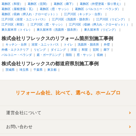
葛飾区（和室）
葛飾区（玄関）
葛飾区（廊下）
葛飾区（外壁塗装・張り替え）
葛飾区（屋根塗装・瓦）
葛飾区（窓・サッシ）
葛飾区（バルコニー・ベランダ）
葛飾区（収納（押入れ・クローゼット））
江戸川区（キッチン・台所）
江戸川区（浴室・ユニットバス）
江戸川区（洗面所・脱衣所）
江戸川区（リビング）
江戸川区（和室）
江戸川区（窓・サッシ）
江戸川区（収納（押入れ・クローゼット））
東久留米市（トイレ）
東久留米市（洗面所・脱衣所）
東久留米市（リビング）
株式会社リフレックスのリフォーム箇所別施工事例
キッチン・台所
浴室・ユニットバス
トイレ
洗面所・脱衣所
外壁
外構・エクステリア
リビング
ダイニング
洋室
和室
玄関
廊下
バルコニー・ベランダ
庭・ガーデニング
階段
窓・サッシ
収納
株式会社リフレックスの都道府県別施工事例
茨城県
埼玉県
千葉県
東京都
リフォーム会社、比べて、選べる。ホームプロ
運営会社について
お問い合わせ