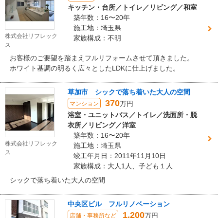
キッチン・台所／トイレ／リビング／和室
築年数：16〜20年
施工地：埼玉県
株式会社リフレック
家族構成：不明
ス
お客様のご要望を踏まえフルリフォームさせて頂きました。
ホワイト基調の明るく広々としたLDKに仕上げました。
草加市 シックで落ち着いた大人の空間
370
万円
マンション
浴室・ユニットバス／トイレ／洗面所・脱
衣所／リビング／洋室
築年数：16〜20年
株式会社リフレック
施工地：埼玉県
ス
竣工年月日：2011年11月10日
家族構成：大人1人、子ども１人
シックで落ち着いた大人の空間
中央区ビル フルリノベーション
1,200
万円
店舗・事務所など