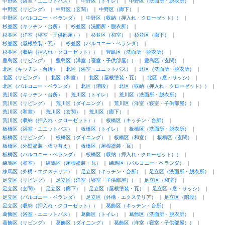
中野区（浴室・ユニットバス）
中野区（トイレ）
中野区（洗面所・脱衣所）
中野区（リビング）
中野区（玄関）
中野区（廊下）
中野区（バルコニー・ベランダ）
中野区（収納（押入れ・クローゼット））
杉並区（キッチン・台所）
杉並区（洗面所・脱衣所）
杉並区（洋室（寝室・子供部屋））
杉並区（和室）
杉並区（廊下）
杉並区（屋根塗装・瓦）
杉並区（バルコニー・ベランダ）
杉並区（収納（押入れ・クローゼット））
豊島区（洗面所・脱衣所）
豊島区（リビング）
豊島区（洋室（寝室・子供部屋））
豊島区（玄関）
北区（キッチン・台所）
北区（浴室・ユニットバス）
北区（洗面所・脱衣所）
北区（リビング）
北区（和室）
北区（屋根塗装・瓦）
北区（窓・サッシ）
北区（バルコニー・ベランダ）
北区（階段）
北区（収納（押入れ・クローゼット））
荒川区（キッチン・台所）
荒川区（トイレ）
荒川区（洗面所・脱衣所）
荒川区（リビング）
荒川区（ダイニング）
荒川区（洋室（寝室・子供部屋））
荒川区（和室）
荒川区（玄関）
荒川区（廊下）
荒川区（収納（押入れ・クローゼット））
板橋区（キッチン・台所）
板橋区（浴室・ユニットバス）
板橋区（トイレ）
板橋区（洗面所・脱衣所）
板橋区（リビング）
板橋区（ダイニング）
板橋区（和室）
板橋区（玄関）
板橋区（外壁塗装・張り替え）
板橋区（屋根塗装・瓦）
板橋区（バルコニー・ベランダ）
板橋区（収納（押入れ・クローゼット））
練馬区（和室）
練馬区（屋根塗装・瓦）
練馬区（バルコニー・ベランダ）
練馬区（外構・エクステリア）
足立区（キッチン・台所）
足立区（洗面所・脱衣所）
足立区（リビング）
足立区（洋室（寝室・子供部屋））
足立区（和室）
足立区（玄関）
足立区（廊下）
足立区（屋根塗装・瓦）
足立区（窓・サッシ）
足立区（バルコニー・ベランダ）
足立区（外構・エクステリア）
足立区（階段）
足立区（収納（押入れ・クローゼット））
葛飾区（キッチン・台所）
葛飾区（浴室・ユニットバス）
葛飾区（トイレ）
葛飾区（洗面所・脱衣所）
葛飾区（リビング）
葛飾区（ダイニング）
葛飾区（洋室（寝室・子供部屋））