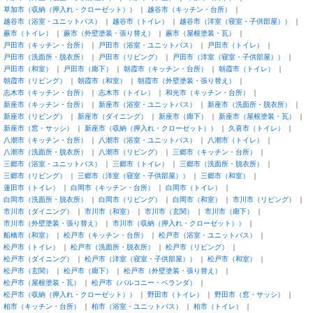
草加市（収納（押入れ・クローゼット））
越谷市（キッチン・台所）
越谷市（浴室・ユニットバス）
越谷市（トイレ）
越谷市（洋室（寝室・子供部屋））
蕨市（トイレ）
蕨市（外壁塗装・張り替え）
蕨市（屋根塗装・瓦）
戸田市（キッチン・台所）
戸田市（浴室・ユニットバス）
戸田市（トイレ）
戸田市（洗面所・脱衣所）
戸田市（リビング）
戸田市（洋室（寝室・子供部屋））
戸田市（和室）
戸田市（廊下）
朝霞市（キッチン・台所）
朝霞市（トイレ）
朝霞市（リビング）
朝霞市（和室）
朝霞市（外壁塗装・張り替え）
志木市（キッチン・台所）
志木市（トイレ）
和光市（キッチン・台所）
新座市（キッチン・台所）
新座市（浴室・ユニットバス）
新座市（洗面所・脱衣所）
新座市（リビング）
新座市（ダイニング）
新座市（廊下）
新座市（屋根塗装・瓦）
新座市（窓・サッシ）
新座市（収納（押入れ・クローゼット））
久喜市（トイレ）
八潮市（キッチン・台所）
八潮市（浴室・ユニットバス）
八潮市（トイレ）
八潮市（洗面所・脱衣所）
八潮市（リビング）
三郷市（キッチン・台所）
三郷市（浴室・ユニットバス）
三郷市（トイレ）
三郷市（洗面所・脱衣所）
三郷市（リビング）
三郷市（洋室（寝室・子供部屋））
三郷市（和室）
蓮田市（トイレ）
白岡市（キッチン・台所）
白岡市（トイレ）
白岡市（洗面所・脱衣所）
白岡市（リビング）
白岡市（和室）
市川市（リビング）
市川市（ダイニング）
市川市（和室）
市川市（玄関）
市川市（廊下）
市川市（外壁塗装・張り替え）
市川市（収納（押入れ・クローゼット））
船橋市（和室）
松戸市（キッチン・台所）
松戸市（浴室・ユニットバス）
松戸市（トイレ）
松戸市（洗面所・脱衣所）
松戸市（リビング）
松戸市（ダイニング）
松戸市（洋室（寝室・子供部屋））
松戸市（和室）
松戸市（玄関）
松戸市（廊下）
松戸市（外壁塗装・張り替え）
松戸市（屋根塗装・瓦）
松戸市（バルコニー・ベランダ）
松戸市（収納（押入れ・クローゼット））
野田市（トイレ）
野田市（窓・サッシ）
柏市（キッチン・台所）
柏市（浴室・ユニットバス）
柏市（トイレ）