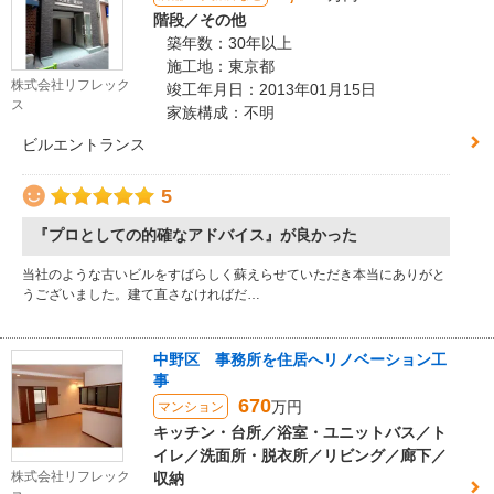
階段／その他
築年数：30年以上
施工地：東京都
株式会社リフレック
竣工年月日：2013年01月15日
ス
家族構成：不明
ビルエントランス
5
『プロとしての的確なアドバイス』が良かった
当社のような古いビルをすばらしく蘇えらせていただき本当にありがと
うございました。建て直さなければだ…
中野区 事務所を住居へリノベーション工
事
670
万円
マンション
キッチン・台所／浴室・ユニットバス／ト
イレ／洗面所・脱衣所／リビング／廊下／
株式会社リフレック
収納