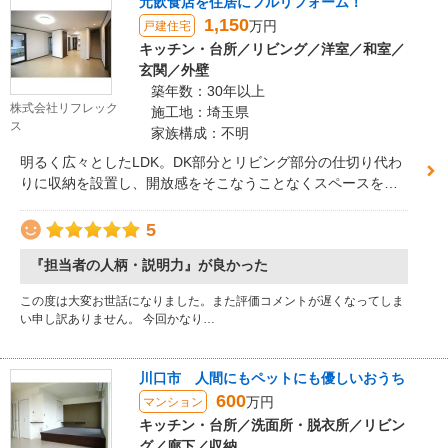
元飲食店を住居にフルリフォーム！
1,150
万円
戸建住宅
キッチン・台所／リビング／洋室／和室／
玄関／外壁
築年数：30年以上
株式会社リフレック
施工地：埼玉県
ス
家族構成：不明
明るく広々としたLDK。DK部分とリビング部分の仕切り代わ
りに収納を設置し、開放感をそこなうことなくスペースを分
けることができました。
5
『担当者の人柄・説明力』が良かった
この度は大変お世話になりました。また評価コメントが遅くなってしま
い申し訳ありません。 今回かなり…
川口市 人間にもペットにも優しいおうち
600
万円
マンション
キッチン・台所／洗面所・脱衣所／リビン
グ／廊下／収納