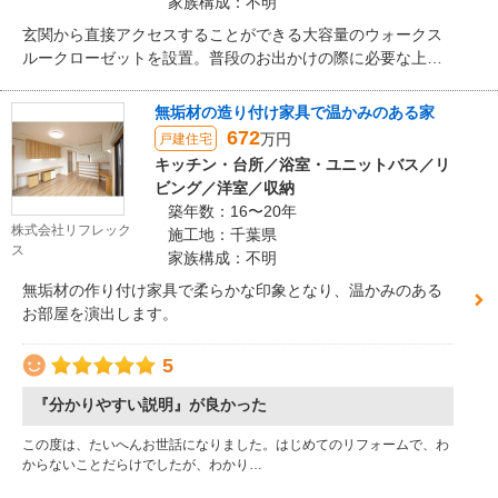
家族構成：不明
玄関から直接アクセスすることができる大容量のウォークス
ルークローゼットを設置。普段のお出かけの際に必要な上着
や雨具等を置いておき、クローゼット側から出るという使い
方はもちろんのこと、お買い物などでたくさんの荷物を持ち
無垢材の造り付け家具で温かみのある家
帰った際に一時的に置いておき、後で片づける、という使い
672
万円
戸建住宅
方もできます。
キッチン・台所／浴室・ユニットバス／リ
ビング／洋室／収納
築年数：16〜20年
株式会社リフレック
施工地：千葉県
ス
家族構成：不明
無垢材の作り付け家具で柔らかな印象となり、温かみのある
お部屋を演出します。
5
『分かりやすい説明』が良かった
この度は、たいへんお世話になりました。はじめてのリフォームで、わ
からないことだらけでしたが、わかり…