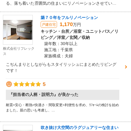
る、落ち着いた雰囲気の住まいにリノベーションさせていた
だきました。
築７０年をフルリノベーション
1,170
万円
戸建住宅
キッチン・台所／浴室・ユニットバス／リ
ビング／洋室／玄関／収納
築年数：30年以上
株式会社リフレック
施工地：千葉県
ス
家族構成：夫婦
こぢんまりとしながらもスタイリッシュにまとめたリビング
です！
5
『担当者の人柄・説明力』が良かった
耐震=安心・断熱=快適さ・間取変更=利便性を求め、ﾘﾌｫｰﾑの検討を始め
ました。親の思いも考慮し、…
吹き抜け大空間のラグジュアリーな住まい