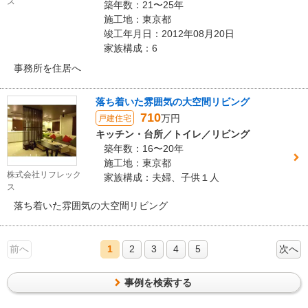
ス
築年数：21〜25年
施工地：東京都
竣工年月日：2012年08月20日
家族構成：6
事務所を住居へ
落ち着いた雰囲気の大空間リビング
710
万円
戸建住宅
キッチン・台所／トイレ／リビング
築年数：16〜20年
施工地：東京都
株式会社リフレック
家族構成：夫婦、子供１人
ス
落ち着いた雰囲気の大空間リビング
前へ
1
2
3
4
5
次へ
事例を検索する