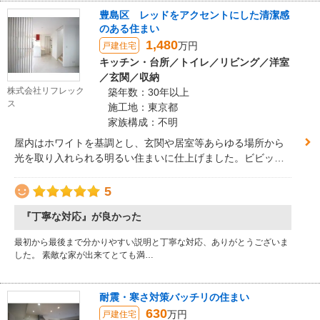
豊島区 レッドをアクセントにした清潔感
のある住まい
1,480
万円
戸建住宅
キッチン・台所／トイレ／リビング／洋室
／玄関／収納
株式会社リフレック
築年数：30年以上
ス
施工地：東京都
家族構成：不明
屋内はホワイトを基調とし、玄関や居室等あらゆる場所から
光を取り入れられる明るい住まいに仕上げました。ビビッド
な赤いキッチン、赤い玄関ドアを採用し、全体の引き締め効
果を狙いました。
5
『丁寧な対応』が良かった
最初から最後まで分かりやすい説明と丁寧な対応、ありがとうございま
した。 素敵な家が出来てとても満…
耐震・寒さ対策バッチリの住まい
630
万円
戸建住宅