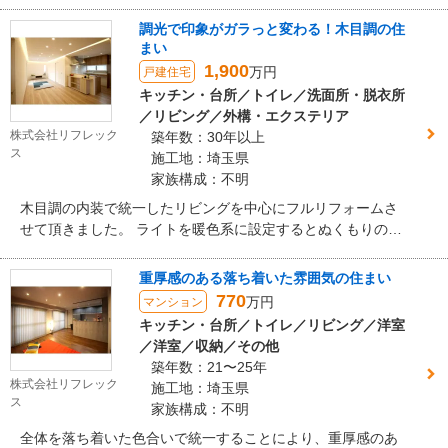
調光で印象がガラっと変わる！木目調の住
まい
1,900
万円
戸建住宅
キッチン・台所／トイレ／洗面所・脱衣所
／リビング／外構・エクステリア
株式会社リフレック
築年数：30年以上
ス
施工地：埼玉県
家族構成：不明
木目調の内装で統一したリビングを中心にフルリフォームさ
せて頂きました。 ライトを暖色系に設定するとぬくもりの雰
囲気、寒色系に設定すると爽やかな雰囲気に一瞬で変化する
お住まいです！
重厚感のある落ち着いた雰囲気の住まい
770
万円
マンション
キッチン・台所／トイレ／リビング／洋室
／洋室／収納／その他
築年数：21〜25年
株式会社リフレック
施工地：埼玉県
ス
家族構成：不明
全体を落ち着いた色合いで統一することにより、重厚感のあ