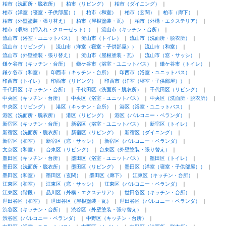
柏市（洗面所・脱衣所）
柏市（リビング）
柏市（ダイニング）
柏市（洋室（寝室・子供部屋））
柏市（和室）
柏市（玄関）
柏市（廊下）
柏市（外壁塗装・張り替え）
柏市（屋根塗装・瓦）
柏市（外構・エクステリア）
柏市（収納（押入れ・クローゼット））
流山市（キッチン・台所）
流山市（浴室・ユニットバス）
流山市（トイレ）
流山市（洗面所・脱衣所）
流山市（リビング）
流山市（洋室（寝室・子供部屋））
流山市（和室）
流山市（外壁塗装・張り替え）
流山市（屋根塗装・瓦）
流山市（窓・サッシ）
鎌ケ谷市（キッチン・台所）
鎌ケ谷市（浴室・ユニットバス）
鎌ケ谷市（トイレ）
鎌ケ谷市（和室）
印西市（キッチン・台所）
印西市（浴室・ユニットバス）
印西市（トイレ）
印西市（リビング）
印西市（洋室（寝室・子供部屋））
千代田区（キッチン・台所）
千代田区（洗面所・脱衣所）
千代田区（リビング）
中央区（キッチン・台所）
中央区（浴室・ユニットバス）
中央区（洗面所・脱衣所）
中央区（リビング）
港区（キッチン・台所）
港区（浴室・ユニットバス）
港区（洗面所・脱衣所）
港区（リビング）
港区（バルコニー・ベランダ）
新宿区（キッチン・台所）
新宿区（浴室・ユニットバス）
新宿区（トイレ）
新宿区（洗面所・脱衣所）
新宿区（リビング）
新宿区（ダイニング）
新宿区（和室）
新宿区（窓・サッシ）
新宿区（バルコニー・ベランダ）
文京区（和室）
台東区（リビング）
台東区（外壁塗装・張り替え）
墨田区（キッチン・台所）
墨田区（浴室・ユニットバス）
墨田区（トイレ）
墨田区（洗面所・脱衣所）
墨田区（リビング）
墨田区（洋室（寝室・子供部屋））
墨田区（和室）
墨田区（玄関）
墨田区（廊下）
江東区（キッチン・台所）
江東区（和室）
江東区（窓・サッシ）
江東区（バルコニー・ベランダ）
江東区（階段）
品川区（外構・エクステリア）
世田谷区（キッチン・台所）
世田谷区（和室）
世田谷区（屋根塗装・瓦）
世田谷区（バルコニー・ベランダ）
渋谷区（キッチン・台所）
渋谷区（外壁塗装・張り替え）
渋谷区（バルコニー・ベランダ）
中野区（キッチン・台所）