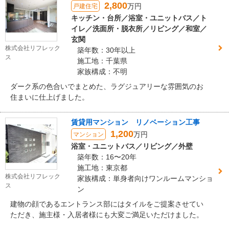
2,800
万円
戸建住宅
キッチン・台所／浴室・ユニットバス／ト
イレ／洗面所・脱衣所／リビング／和室／
玄関
株式会社リフレック
築年数：30年以上
ス
施工地：千葉県
家族構成：不明
ダーク系の色合いでまとめた、ラグジュアリーな雰囲気のお
住まいに仕上げました。
賃貸用マンション リノベーション工事
1,200
万円
マンション
浴室・ユニットバス／リビング／外壁
築年数：16〜20年
施工地：東京都
株式会社リフレック
家族構成：単身者向けワンルームマンショ
ス
ン
建物の顔であるエントランス部にはタイルをご提案させてい
ただき、施主様・入居者様にも大変ご満足いただけました。