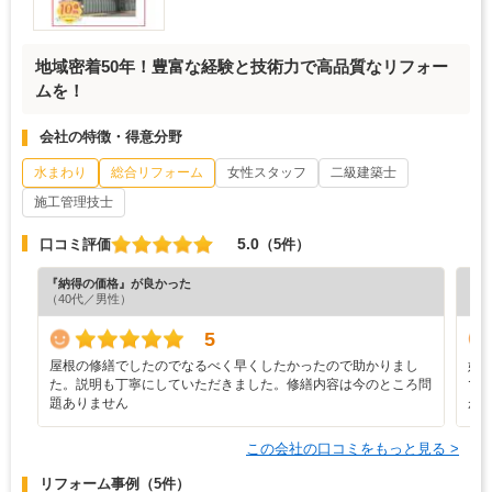
地域密着50年！豊富な経験と技術力で高品質なリフォー
ムを！
会社の特徴・得意分野
水まわり
総合リフォーム
女性スタッフ
二級建築士
施工管理技士
5.0
口コミ評価
（5件）
『納得の価格』が良かった
『プ
（40代／男性）
（6
5
屋根の修繕でしたのでなるべく早くしたかったので助かりまし
始
た。説明も丁寧にしていただきました。修繕内容は今のところ問
で
題ありません
が
この会社の口コミをもっと見る >
リフォーム事例
（5件）