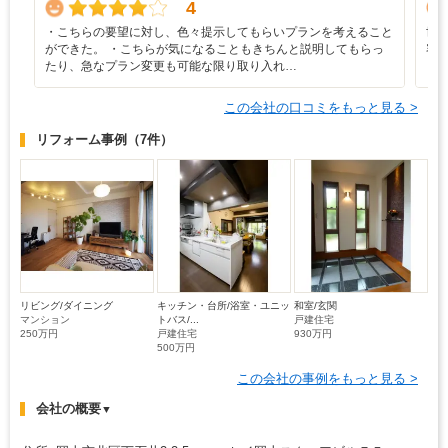
4
・こちらの要望に対し、色々提示してもらいプランを考えること
世
ができた。 ・こちらが気になることもきちんと説明してもらっ
容
たり、急なプラン変更も可能な限り取り入れ…
ロ
この会社の口コミをもっと見る >
リフォーム事例
（7件）
リビング/ダイニング
キッチン・台所/浴室・ユニッ
和室/玄関
マンション
トバス/...
戸建住宅
250万円
戸建住宅
930万円
500万円
この会社の事例をもっと見る >
会社の概要
▼