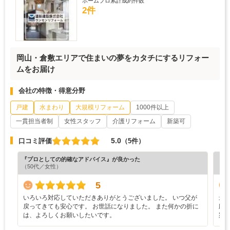
ホームプロ累計成約件数
2件
岡山・倉敷エリアで住まいの夢をカタチにするリフォー
ムをお届け
会社の特徴・得意分野
戸建
水まわり
大規模リフォーム
1000件以上
一貫担当者制
女性スタッフ
介護リフォーム
新築可
5.0
口コミ評価
（5件）
『プロとしての的確なアドバイス』が良かった
『丁
（50代／女性）
（6
5
いろいろ対応していただきありがとうございました。 いつ父が
最
戻ってきても安心です。 お世話になりました。 また何かの折に
応
は、よろしくお願いしたいです。
案