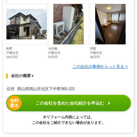
外壁
その他
洋室
戸建住宅
戸建住宅
戸建住宅
200万円
55万円
38万円
この会社の事例をもっと見る >
会社の概要
▼
住所 岡山県岡山市北区下中野365-101
無料
この会社を含めた会社紹介を申込む
匿名
※リフォーム内容によっては、
この会社をご紹介できない場合があります。