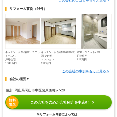
この会社の口コミをもっと見る >
リフォーム事例
（96件）
キッチン・台所/浴室・ユニッ
キッチン・台所/洋室/和室/玄
浴室・ユニットバス
トバス/...
関/その他
戸建住宅
戸建住宅
マンション
123万円
1080万円
192万円
この会社の事例をもっと見る >
会社の概要
▼
住所 岡山県岡山市中区藤原西町2-7-28
無料
この会社を含めた会社紹介を申込む
匿名
※リフォーム内容によっては、