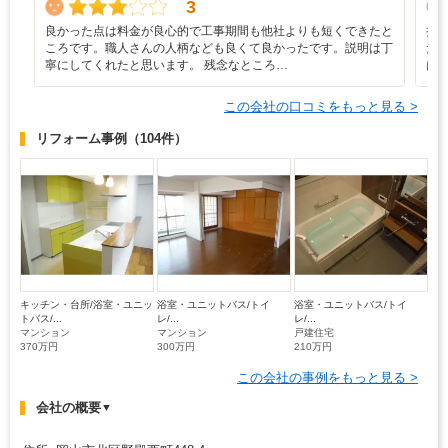
3
良かった点は料金が良心的で工事期間も他社よりも短くできたと
担
ころです。職人さんの人柄なども良くて良かったです。説明は丁
た
寧にしてくれたと思います。 残念なところ…
は
この会社の口コミをもっと見る >
リフォーム事例
（104件）
キッチン・台所/浴室・ユニッ
浴室・ユニットバス/トイ
浴室・ユニットバス/トイ
トバス/...
レ/...
レ/...
マンション
マンション
戸建住宅
370万円
300万円
210万円
この会社の事例をもっと見る >
会社の概要
▼