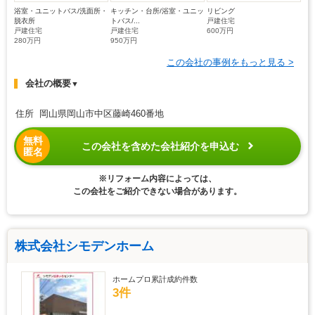
浴室・ユニットバス/洗面所・
キッチン・台所/浴室・ユニッ
リビング
脱衣所
トバス/...
戸建住宅
戸建住宅
戸建住宅
600万円
280万円
950万円
この会社の事例をもっと見る >
会社の概要
▼
住所 岡山県岡山市中区藤崎460番地
無料
この会社を含めた会社紹介を申込む
匿名
※リフォーム内容によっては、
この会社をご紹介できない場合があります。
株式会社シモデンホーム
ホームプロ累計成約件数
3件