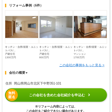
リフォーム事例
（6件）
キッチン・台所/浴室・ユニッ
キッチン・台所/浴室・ユニッ
キッチン・台所/浴室・ユニッ
トバス/...
トバス/...
トバス/...
戸建住宅
戸建住宅
マンション
1300万円
800万円
1700万円
この会社の事例をもっと見る >
会社の概要
▼
住所 岡山県岡山市北区下中野351-101
無料
この会社を含めた会社紹介を申込む
匿名
※リフォーム内容によっては、
この会社をご紹介できない場合があります。