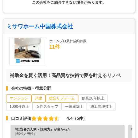
この会社をご紹介できない場合があります。
ミサワホーム中国株式会社
ホームプロ累計成約件数
11件
補助金を賢く活用！高品質な技術で夢を叶えるリノベ
会社の特徴・得意分野
マンション
戸建
総合リフォーム
創業20年以上
1000件以上
女性スタッフ
一級建築士
施工管理技士
4.4
口コミ評価
（5件）
『担当者の人柄・説明力』が良かった
※ホ
（60代／男性）