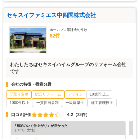
セキスイファミエス中四国株式会社
ホームプロ累計成約件数
62件
わたしたちはセキスイハイムグループのリフォーム会社
です
会社の特徴・得意分野
間取り変更
総合リフォーム
デザイン
10億円以上
1000件以上
一貫担当者制
一級建築士
施工管理技士
4.2
口コミ評価
（22件）
『満足のいく仕上がり』が良かった
『丁
（30代／女性）
（5