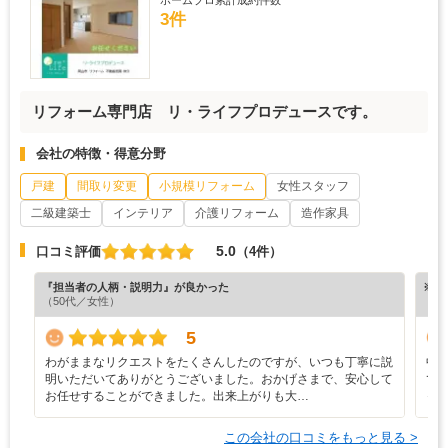
3件
リフォーム専門店 リ・ライフプロデュースです。
会社の特徴・得意分野
戸建
間取り変更
小規模リフォーム
女性スタッフ
二級建築士
インテリア
介護リフォーム
造作家具
5.0
口コミ評価
（4件）
『担当者の人柄・説明力』が良かった
※ホ
（50代／女性）
5
わがままなリクエストをたくさんしたのですが、いつも丁寧に説
中
明いただいてありがとうございました。おかげさまで、安心して
て
お任せすることができました。出来上がりも大…
っ
この会社の口コミをもっと見る >