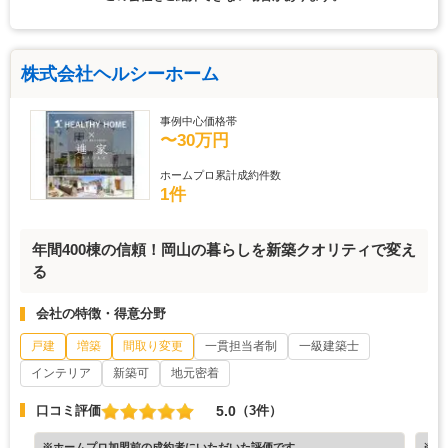
株式会社ヘルシーホーム
事例中心価格帯
〜30万円
ホームプロ累計成約件数
1件
年間400棟の信頼！岡山の暮らしを新築クオリティで変え
る
会社の特徴・得意分野
戸建
増築
間取り変更
一貫担当者制
一級建築士
インテリア
新築可
地元密着
5.0
口コミ評価
（3件）
※ホームプロ加盟前の成約者にいただいた評価です
※ホ