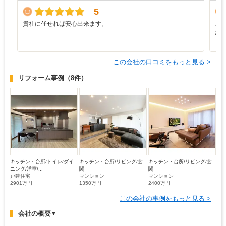
5
貴社に任せれば安心出来ます。
こ
お
じ
この会社の口コミをもっと見る >
リフォーム事例
（8件）
キッチン・台所/トイレ/ダイ
キッチン・台所/リビング/玄
キッチン・台所/リビング/玄
ニング/洋室/...
関
関
戸建住宅
マンション
マンション
2901万円
1350万円
2400万円
この会社の事例をもっと見る >
会社の概要
▼