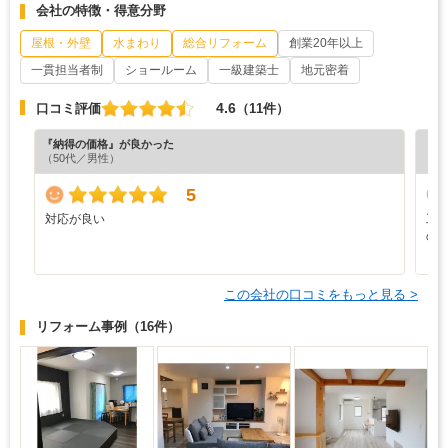
会社の特徴・得意分野
屋根・外壁
水まわり
総合リフォーム
創業20年以上
一貫担当者制
ショールーム
一級建築士
地元密着
4.6
口コミ評価
（11件）
『納得の価格』が良かった
『担
（50代／男性）
（5
5
対応が良い
工
の
し
この会社の口コミをもっと見る >
リフォーム事例
（16件）