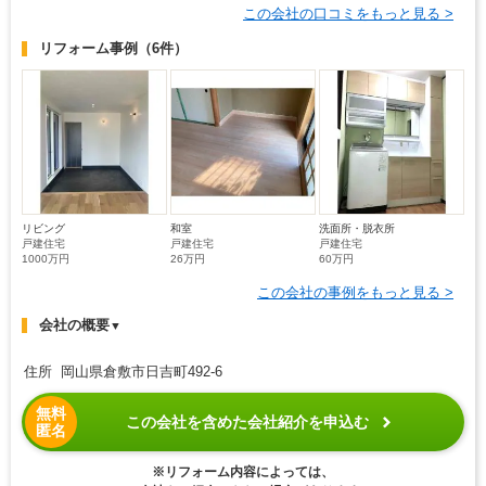
この会社の口コミをもっと見る >
リフォーム事例
（6件）
リビング
和室
洗面所・脱衣所
戸建住宅
戸建住宅
戸建住宅
1000万円
26万円
60万円
この会社の事例をもっと見る >
会社の概要
▼
住所 岡山県倉敷市日吉町492-6
無料
この会社を含めた会社紹介を申込む
匿名
※リフォーム内容によっては、