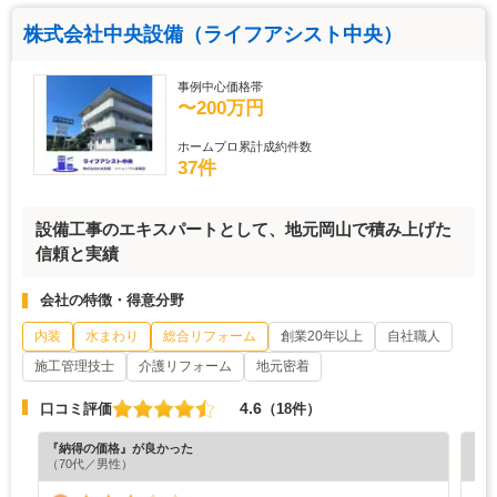
株式会社中央設備（ライフアシスト中央）
事例中心価格帯
〜200万円
ホームプロ累計成約件数
37件
設備工事のエキスパートとして、地元岡山で積み上げた
信頼と実績
会社の特徴・得意分野
内装
水まわり
総合リフォーム
創業20年以上
自社職人
施工管理技士
介護リフォーム
地元密着
4.6
口コミ評価
（18件）
『納得の価格』が良かった
『納
（70代／男性）
（3