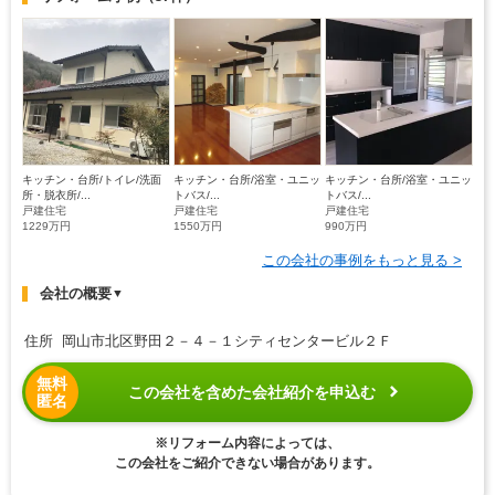
キッチン・台所/トイレ/洗面
キッチン・台所/浴室・ユニッ
キッチン・台所/浴室・ユニッ
所・脱衣所/...
トバス/...
トバス/...
戸建住宅
戸建住宅
戸建住宅
1229万円
1550万円
990万円
この会社の事例をもっと見る >
会社の概要
▼
住所 岡山市北区野田２－４－１シティセンタービル２Ｆ
無料
この会社を含めた会社紹介を申込む
匿名
※リフォーム内容によっては、
この会社をご紹介できない場合があります。