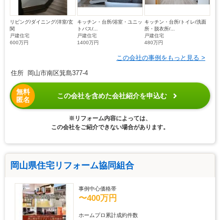
リビング/ダイニング/洋室/玄
キッチン・台所/浴室・ユニッ
キッチン・台所/トイレ/洗面
関
トバス/...
所・脱衣所/...
戸建住宅
戸建住宅
戸建住宅
600万円
1400万円
480万円
この会社の事例をもっと見る >
住所 岡山市南区箕島377-4
無料
この会社を含めた会社紹介を申込む
匿名
※リフォーム内容によっては、
この会社をご紹介できない場合があります。
岡山県住宅リフォーム協同組合
事例中心価格帯
〜400万円
ホームプロ累計成約件数