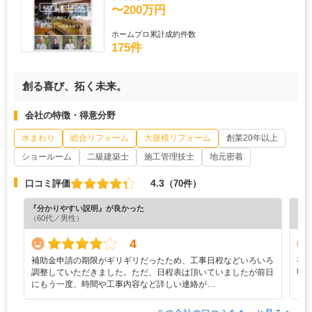
〜200万円
ホームプロ累計成約件数
175件
創る喜び、拓く未来。
会社の特徴・得意分野
水まわり
総合リフォーム
大規模リフォーム
創業20年以上
ショールーム
二級建築士
施工管理技士
地元密着
4.3
口コミ評価
（70件）
『分かりやすい説明』が良かった
『分
（60代／男性）
（6
4
補助金申請の期限がギリギリだったため、工事日程などいろいろ
初
調整していただきました。ただ、日程表は頂いていましたが前日
明
にもう一度、時間や工事内容など詳しい連絡が…
（