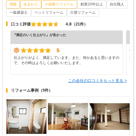
増築
水まわり
小規模リフォーム
創業20年以上
自社職人
一級建築士
ペットリフォーム
介護リフォーム
4.8
口コミ評価
（21件）
『満足のいく仕上がり』が良かった
『丁
（5
5
仕上がりがよく、満足しています。また、何かあると思いますの
父
で、その時はよろしくお願いいたします。
この会社の口コミをもっと見る >
リフォーム事例
（9件）