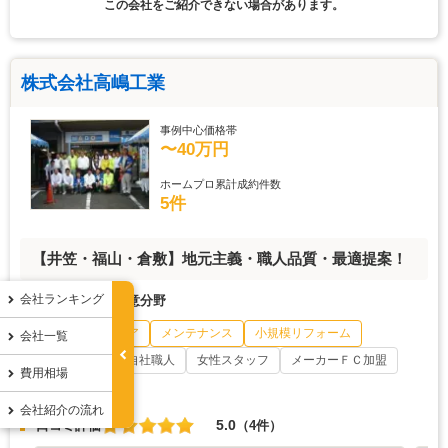
この会社をご紹介できない場合があります。
株式会社高嶋工業
事例中心価格帯
〜40万円
ホームプロ累計成約件数
5件
【井笠・福山・倉敷】地元主義・職人品質・最適提案！
会社ランキング
会社の特徴・得意分野
外構・エクステリア
メンテナンス
小規模リフォーム
会社一覧
創業20年以上
自社職人
女性スタッフ
メーカーＦＣ加盟
費用相場
地元密着
会社紹介の流れ
5.0
口コミ評価
（4件）