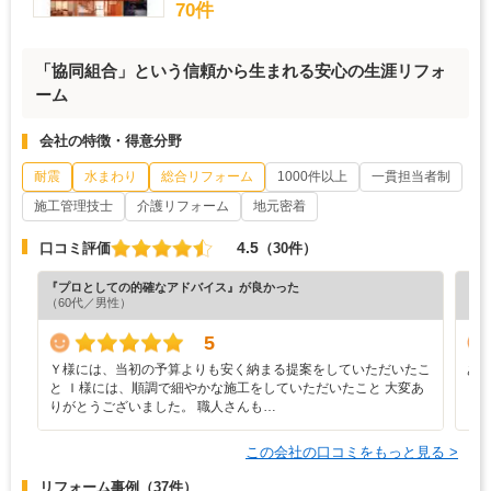
70件
「協同組合」という信頼から生まれる安心の生涯リフォ
ーム
会社の特徴・得意分野
耐震
水まわり
総合リフォーム
1000件以上
一貫担当者制
施工管理技士
介護リフォーム
地元密着
4.5
口コミ評価
（30件）
『プロとしての的確なアドバイス』が良かった
『満
（60代／男性）
（6
5
Ｙ様には、当初の予算よりも安く納まる提案をしていただいたこ
あ
と Ｉ様には、順調で細やかな施工をしていただいたこと 大変あ
りがとうございました。 職人さんも…
この会社の口コミをもっと見る >
リフォーム事例
（37件）