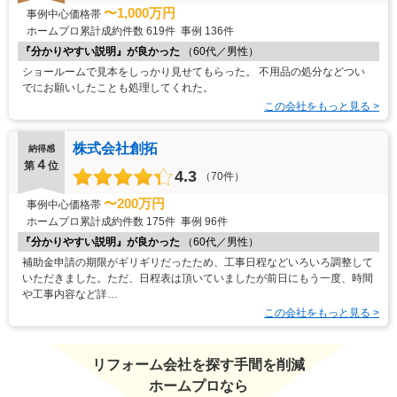
〜1,000万円
事例中心価格帯
ホームプロ累計成約件数
619件
事例
136件
『分かりやすい説明』が良かった
（60代／男性）
ショールームで見本をしっかり見せてもらった。 不用品の処分などつい
でにお願いしたことも処理してくれた。
この会社をもっと見る >
株式会社創拓
納得感
４
第
位
4.3
（70件）
〜200万円
事例中心価格帯
ホームプロ累計成約件数
175件
事例
96件
『分かりやすい説明』が良かった
（60代／男性）
補助金申請の期限がギリギリだったため、工事日程などいろいろ調整して
いただきました。ただ、日程表は頂いていましたが前日にもう一度、時間
や工事内容など詳…
この会社をもっと見る >
リフォーム会社を探す手間を削減
ホームプロなら