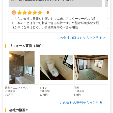
5
こちらの会社に新築をお願いして以来、アフターサービスも良
十
く、家のことは何でも相談できる会社です。外壁が経年劣化で汚
以
れが気になりはじめ、いま塗装をやるべきか相談…
か
この会社の口コミをもっと見る >
リフォーム事例
（10件）
浴室・ユニットバス
トイレ
和室
戸建住宅
戸建住宅
戸建住宅
70万円
11万円
5万円
この会社の事例をもっと見る >
会社の概要
▼