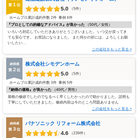
１
第
位
5.0
（5件）
ホームプロ累計成約件数
2件
事例
6件
『プロとしての的確なアドバイス』が良かった
（50代／女性）
いろいろ対応していただきありがとうございました。 いつ父が戻ってき
ても安心です。 お世話になりました。 また何かの折には、よろしくお願
いしたい…
この会社をもっと見る >
株式会社シモデンホーム
納得感
２
第
位
5.0
（5件）
ホームプロ累計成約件数
3件
事例
5件
『納得の価格』が良かった
（40代／男性）
屋根の修繕でしたのでなるべく早くしたかったので助かりました。説明も
丁寧にしていただきました。修繕内容は今のところ問題ありません
この会社をもっと見る >
パナソニック リフォーム株式会社
納得感
３
第
位
4.6
（239件）