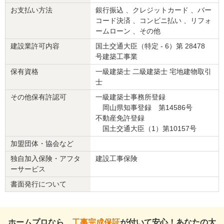
お支払い方法
銀行振込 、クレジットカード 、バー
コード決済 、コンビニ払い 、リフォ
ームローン 、その他
建設業許可内容
国土交通大臣（特定 - 6）第 28478
号建築工事業
保有資格
一級建築士 二級建築士 宅地建物取引
士
その他保有許認可
一級建築士事務所登録
岡山県知事登録 第14586号
不動産免許登録
国土交通大臣（1）第10157号
加盟団体・協会など
独自加入保険・アフタ
建設工事保険
ーサービス
書面発行について
ホームプロなら、
工事完成保証
が付いて安心！あなたの大