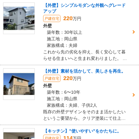
【外壁】シンプルモダンな外観へグレード
アップ
220
万円
戸建住宅
外壁
築年数：30年以上
施工地：岡山県
家族構成：夫婦
これから先の劣化を抑え、長く安心して暮
らせる住まいへと生まれ変わりました。 カ
ラーは明るめのグレーで、清潔感と落ち着
【外壁】素材を活かして、美しさを再生。
きのある印象に。 ブラックの付帯部との組
220
み合わせが外観全体を引き締め、シンプル
万円
戸建住宅
ながらも高級感のある仕上がりとなってい
外壁
ます。
築年数：6〜10年
施工地：岡山県
家族構成：夫婦、子供2人
既存の外壁デザインをそのまま活かしたい
というご要望から、クリア塗装にて仕上げ
ました。外壁本来の風合いや色味を損なう
【キッチン】"使いやすい"をかたちに。
ことなく、美しさと耐久性をしっかりと向
114
上。また、基礎・土台水切り板金はあえて
万円
戸建住宅