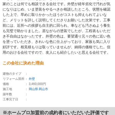
家のことは何でも相談できる会社です。外壁が経年劣化で汚れが気
になりはじめ、いま塗装をやるべきか相談したところ、状態を確認
した上で、早めに取りかかったほうがコストも抑えられてよいな
ど、メリットを詳しく説明してくださりお願いした次第です。工事
前には、近所への挨拶も自主的に回られ、車なども汚さぬよう養生
も完璧で助かりました。居ながらの塗装でしたが、工程表もいただ
き不自由はなかったです。外壁の色は、要望通り元々の色に近い色
を塗っていただき、きれいな色に仕上がっており、家族も気に入り
好評です。相見積もりは取っていませんが、納得の価格でした。信
用のおける会社ですので、友人にも紹介したいと思える会社です。
この会社に決めた理由
建物のタイプ
：
リフォーム箇所
：
外壁
価格
： 3,460,000円
施工地
：
岡山県
岡山市
築年数
：
工事完了日
：
※ホームプロ加盟前の成約者にいただいた評価です