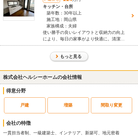
塗装を行わず、必要な部分に絞ったメンテ
キッチン・台所
ナンスとして屋根塗装を実施。無駄を省き
築年数：30年以上
つつ、建物全体を長持ちさせる施工となっ
施工地：岡山県
ています。
家族構成：夫婦
使い勝手の良いレイアウトと収納力の向上
により、毎日の家事がより快適に。清潔感
のある明るい空間へと生まれ変わりまし
た。 コンパクトな動線で作業効率が良く、
もっと見る
調理から片付けまでスムーズに。日々の家
事がはかどる使いやすい空間になりまし
た。
株式会社ヘルシーホームの会社情報
得意分野
戸建
増築
間取り変更
会社の特徴
一貫担当者制、一級建築士、インテリア、新築可、地元密着