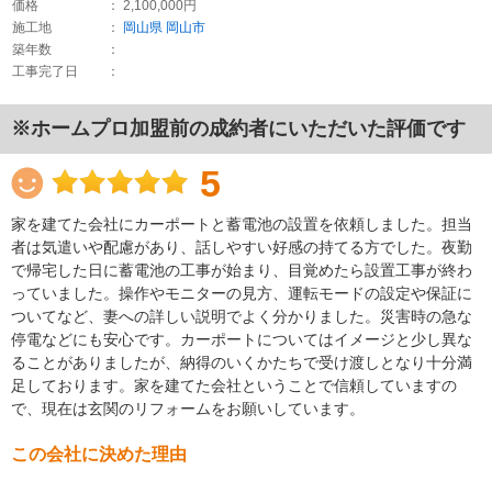
価格
： 2,100,000円
施工地
：
岡山県
岡山市
築年数
：
工事完了日
：
※ホームプロ加盟前の成約者にいただいた評価です
5
家を建てた会社にカーポートと蓄電池の設置を依頼しました。担当
者は気遣いや配慮があり、話しやすい好感の持てる方でした。夜勤
で帰宅した日に蓄電池の工事が始まり、目覚めたら設置工事が終わ
っていました。操作やモニターの見方、運転モードの設定や保証に
ついてなど、妻への詳しい説明でよく分かりました。災害時の急な
停電などにも安心です。カーポートについてはイメージと少し異な
ることがありましたが、納得のいくかたちで受け渡しとなり十分満
足しております。家を建てた会社ということで信頼していますの
で、現在は玄関のリフォームをお願いしています。
この会社に決めた理由