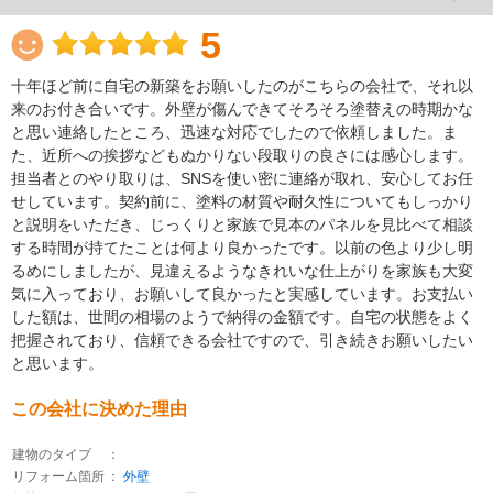
5
十年ほど前に自宅の新築をお願いしたのがこちらの会社で、それ以
来のお付き合いです。外壁が傷んできてそろそろ塗替えの時期かな
と思い連絡したところ、迅速な対応でしたので依頼しました。ま
た、近所への挨拶などもぬかりない段取りの良さには感心します。
担当者とのやり取りは、SNSを使い密に連絡が取れ、安心してお任
せしています。契約前に、塗料の材質や耐久性についてもしっかり
と説明をいただき、じっくりと家族で見本のパネルを見比べて相談
する時間が持てたことは何より良かったです。以前の色より少し明
るめにしましたが、見違えるようなきれいな仕上がりを家族も大変
気に入っており、お願いして良かったと実感しています。お支払い
した額は、世間の相場のようで納得の金額です。自宅の状態をよく
把握されており、信頼できる会社ですので、引き続きお願いしたい
と思います。
この会社に決めた理由
建物のタイプ
：
リフォーム箇所
：
外壁