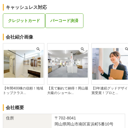
キャッシュレス対応
クレジットカード
バーコード決済
会社紹介画像
【年間400棟の信頼！地域
【見て触れて納得！岡山最
【3年連続グッドデザイ
トップクラス...
大級のショール...
賞受賞！プロと...
会社概要
住所
〒702-8041
岡山県岡山市南区富浜町5番10号