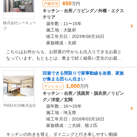
となりました。
650
万円
戸建住宅
キッチン・台所／リビング／外構・エクス
テリア
株式会社シーキュー
築年数：11〜15年
ブ
施工地：大阪府
竣工年月日：2023年08月16日
家族構成：夫婦
こちらはお外からも、お部屋の中からも出入りできるお庭と
なっています。もともとは、奥まで続く細長い芝生のお庭だ
ったのですが、広々としたタイルデッキを計画しました。こ
ちらのテラス屋根は、LIXILさんの「ココマ」という商品で
回遊できる間取りで家事動線を改善、家族
す。柱が木目調で、アルミのごつごつとした印象がなく、ナ
が集まる団らん住まい
チュラルな印象を受けます。また、屋根だけでなく今回は正
1,000
万円
マンション
面にもパネルを設置したので、外なのに、まるで室内のよう
キッチン・台所／洗面所・脱衣所／リビン
な空間に仕上がりました。お施主様は猫を飼っておられるの
グ／洋室／玄関
ですが、 こちらのタイルデッキでは、 ご夫婦と猫ちゃんとま
TAKEUCHI株式会社
築年数：16〜20年
ったりくつろぐ時間を過ごされるそうです。
施工地：埼玉県
竣工年月日：2016年03月16日
家族構成：ご夫婦、猫２匹
キッチンの向きを替え、ダイニングと行き来しやすい動線