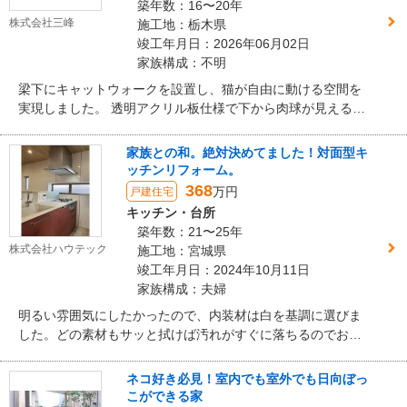
築年数：16〜20年
株式会社三峰
施工地：栃木県
竣工年月日：2026年06月02日
家族構成：不明
梁下にキャットウォークを設置し、猫が自由に動ける空間を
実現しました。 透明アクリル板仕様で下から肉球が見える遊
び心あるデザインに。 無塗装の集成材を使用し、木の温もり
を感じられるナチュラルな仕上がりです。
家族との和。絶対決めてました！対面型キ
ッチンリフォーム。
368
万円
戸建住宅
キッチン・台所
築年数：21〜25年
株式会社ハウテック
施工地：宮城県
竣工年月日：2024年10月11日
家族構成：夫婦
明るい雰囲気にしたかったので、内装材は白を基調に選びま
した。どの素材もサッと拭けば汚れがすぐに落ちるのでお掃
除はとても楽になりました。大容量の食器洗浄機を選んだお
かげで、キッチンの上をいつもスッキリさせておくことがで
ネコ好き必見！室内でも室外でも日向ぼっ
き、また家事時間を短縮、奥様の自分時間を増やす強い味方
こができる家