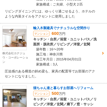
家族構成：ご夫婦、小型犬２匹
リビングダイニングには、ゆっくり過ごせるよう、ホテルの
ような内装タイルをアクセントに使用しました
輸入木製建具でナチュラルな空間作り
600
万円
マンション
キッチン・台所／浴室・ユニットバス／洗
面所・脱衣所／リビング／洋室／玄関
築年数：16〜20年
株式会社カナジュ
施工地：神奈川県
ウ・コーポレーショ
竣工年月日：2015年04月01日
ン
家族構成：3人
圧迫感のある構造の斜め梁も、家具の配置等でお部屋のアク
セントになりました。
猫ちゃん達と暮らすお部屋へリフォーム
500
万円
マンション
キッチン・台所／浴室・ユニットバス／リ
ビング／洋室／玄関／廊下／窓・サッシ