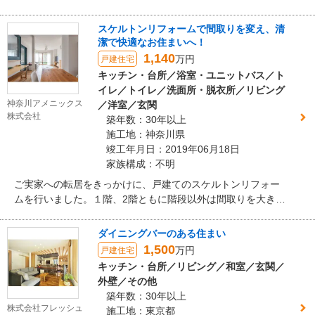
たので、整理収納も一緒に考えさせていただきました。
スケルトンリフォームで間取りを変え、清
潔で快適なお住まいへ！
1,140
万円
戸建住宅
キッチン・台所／浴室・ユニットバス／ト
イレ／トイレ／洗面所・脱衣所／リビング
神奈川アメニックス
／洋室／玄関
株式会社
築年数：30年以上
施工地：神奈川県
竣工年月日：2019年06月18日
家族構成：不明
ご実家への転居をきっかけに、戸建てのスケルトンリフォー
ムを行いました。１階、2階ともに階段以外は間取りを大きく
変更、それによって浴室は以前よりも広くなり、キッチン
も、今までの壁付けタイプから対面へと変更し、開放的な空
ダイニングバーのある住まい
間となりました。 「できるだけコストは押さえたい…でも直
1,500
万円
戸建住宅
したい所もたくさんある…。」とお困りのお客様。費用対効
キッチン・台所／リビング／和室／玄関／
果や工事範囲の区切り、ご希望の優先順位などを踏まえて、
外壁／その他
お打ち合わせを重ねてプランとお見積もりのご提案を致しま
築年数：30年以上
した。水回り設備は、お施主様にショールームへ足を運んで
株式会社フレッシュ
施工地：東京都