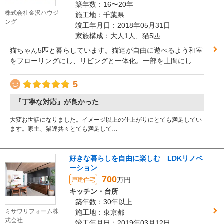
築年数：16〜20年
株式会社金沢ハウジ
施工地：千葉県
ング
竣工年月日：2018年05月31日
家族構成：大人1人、猫5匹
猫ちゃん5匹と暮らしています。猫達が自由に遊べるよう和室
をフローリングにし、リビングと一体化。一部を土間にして
キャットタワーを作りました。2×4にディアオールを付け、麻
紐を巻いたり、棚や階段を付け、好きなことろで爪とぎがで
5
きるようにしました。
『丁寧な対応』が良かった
大変お世話になりました。イメージ以上の仕上がりにとても満足してい
ます。家主、猫達共々とても満足して…
好きな暮らしを自由に楽しむ LDKリノベ
ーション
700
万円
戸建住宅
キッチン・台所
築年数：30年以上
ミサワリフォーム株
施工地：東京都
式会社
竣工年月日：2019年03月12日