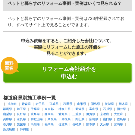
ペットと暮らすのリフォーム事例・実例はいくつ見られる？
ペットと暮らすのリフォーム事例・実例は728件登録されてお
り、すべてサイト上で見ることができます。
申込み依頼をすると、ご紹介した会社について、
実際にリフォームした施主の評価を
見ることができます。
リフォーム会社紹介を
申込む
都道府県別
施工事例一覧
北海道
青森県
岩手県
宮城県
秋田県
山形県
福島県
茨城県
栃木県
群馬県
埼玉県
千葉県
東京都
神奈川県
新潟県
富山県
石川県
福井県
山梨県
長野県
岐阜県
静岡県
愛知県
三重県
滋賀県
京都府
大阪府
兵庫県
奈良県
和歌山県
鳥取県
島根県
岡山県
広島県
山口県
徳島県
香川県
愛媛県
高知県
福岡県
佐賀県
長崎県
熊本県
大分県
宮崎県
鹿児島県
沖縄県