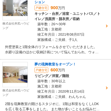
ション
900
万円
戸建住宅
キッチン・台所／浴室・ユニットバス／ト
イレ／洗面所・脱衣所／収納
株式会社井尻ハウビ
築年数：26〜30年
ング
施工地：京都府
竣工年月日：2021年08月07日
家族構成：ご夫婦、子1人
外壁塗装と1階全体のリフォームをさせていただきました。
水廻り設備のほかに収納計画について悩んでおられ、ウォー
クスルークローゼットの設置や使いやすい収納をご提案。 快
適にお過ごしいただいております。
夢の琉舞教室をオープン！
600
万円
戸建住宅
リビング／洋室／階段
築年数：30年以上
施工地：京都府
株式会社井尻ハウビ
竣工年月日：2020年11月14日
ング
家族構成：ご夫婦、わんちゃん
2階を琉舞教室の開けるスタジオに、1階は和室をなくしLDK
を広く取る工事をしました。 また物が多いこともお悩みだっ