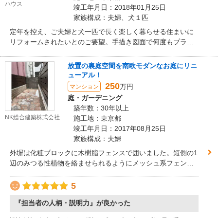
いただき、実物を見て決めて頂きました。
ハウス
竣工年月日：2018年01月25日
家族構成：夫婦、犬１匹
定年を控え、ご夫婦と犬一匹で長く楽しく暮らせる住まいに
リフォームされたいとのご要望。手描き図面で何度もプラン
を練り直し、何度もショールームへ行ってイメージに合う設
備建材を探したので、妥協の無い納得のプランとなりまし
放置の裏庭空間を南欧モダンなお庭にリニ
た。お酒を楽しむご主人とお料理好きの奥様の趣味を活かす
ューアル！
ダイニングバーをテーマに設定。奥行きと陰影を楽しむ放射
250
万円
マンション
状の梁は日常の空間を特別なものへと変えてくれます。無垢
庭・ガーデニング
の木を多用したインテリアは経年変化で味わいをまし、使い
築年数：30年以上
勝手の良さも合まって長く憩える空間となりました。早速ご
NK総合建築株式会社
施工地：東京都
親戚や友人を呼びホームパーティーを楽しまれているそうで
竣工年月日：2017年08月25日
す。
家族構成：夫婦
外塀は化粧ブロックに木樹脂フェンスで囲いました。短側の1
辺のみつる性植物を絡ませられるようにメッシュ系フェンス
で仕上げています
5
『担当者の人柄・説明力』が良かった