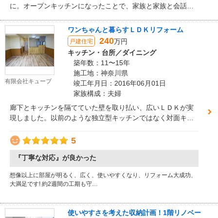
に。オープンキッチンになったことで、家族と家族と会話の
弾む空間に。
ワンちゃんと暮らすＬＤＫリフォーム
240
万円
戸建住宅
キッチン・台所／ダイニング
築年数：11〜15年
施工地：神奈川県
有限会社キューブ
竣工年月日：2016年06月01日
家族構成：夫婦
廊下とキッチンを隔てていた壁を取り払い、広いＬＤＫが実
現しました。以前のような独立型キッチンではなく対面キッ
チンになり、広いリビングで遊ぶワンちゃん達を見ながら食
事の支度ができるようになりました。
5
『丁寧な対応』が良かった
想像以上に部屋が明るく、広く、使いやすくなり、リフォーム大成功、
大満足です! 約2週間の工期も守…
使いやすさを考えた収納計画！1階リノベー