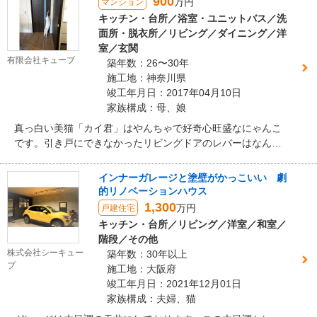
900
万円
マンション
タイルを随所に取り入れ思い描かれていたイメージをカタチ
キッチン・台所／浴室・ユニットバス／洗
に。大人の遊び心とS様の暮らしに合わせた使い勝手のよい内
面所・脱衣所／リビング／ダイニング／洋
装を叶えた「理想の我が家」で、愛犬と育むのびやかな暮ら
室／玄関
しを楽しまれています。
有限会社キューブ
築年数：26〜30年
施工地：神奈川県
竣工年月日：2017年04月10日
家族構成：母、娘
真っ白い美猫「カイ君」はやんちゃで好奇心旺盛なにゃんこ
です。引き戸にできなかったリビングドアのレバーはなんな
く開け、お部屋からお部屋と自由に行き来しています。床は
遮音規定をクリアしつつも、経年変化が少なく、肌触りのよ
インナーガレージと塗壁がかっこいい 劇
いフットフィールを採用。インテリアにこだわりたいお客様
的リノベーションハウス
のためにキャットウォークをオリジナルで製作し、それぞれ
1,300
万円
戸建住宅
のお部屋に設置しました。
キッチン・台所／リビング／洋室／和室／
階段／その他
株式会社シーキュー
築年数：30年以上
ブ
施工地：大阪府
竣工年月日：2021年12月01日
家族構成：夫婦、猫