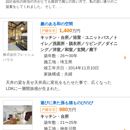
設計会社の担当の方がとても親切で感じの良い方で、私の思い通りのご
提案をしてくれました。 そして、…
趣のある和の空間
1,400
万円
戸建住宅
キッチン・台所／浴室・ユニットバス／ト
イレ／洗面所・脱衣所／リビング／ダイニ
ング／洋室／和室／玄関／廊下
株式会社フレッシュ
築年数：26〜30年
ハウス
施工地：埼玉県
竣工年月日：2014年11月10日
家族構成：夫婦
天井の梁を見せ天井高に変化をもたせた事で、広くなった
LDKに一層開放感が生まれた。
遊びに来た孫も猫ものびのび
980
万円
戸建住宅
キッチン・台所
築年数：21〜25年
施工地：神奈川県