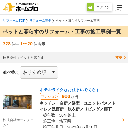
ログイン
メニュー
リフォームTOP
リフォーム事例
ペットと暮らすリフォーム事例
ペットと暮らすのリフォーム・工事の施工事例一覧
728
1〜20
件中
件表示
検索条件：
ペットと暮らす
変更
並べ替え
ホテルライクなお住まいでくらす
900
万円
マンション
キッチン・台所／浴室・ユニットバス／ト
イレ／洗面所・脱衣所／リビング／廊下
築年数：30年以上
株式会社ホームチー
施工地：埼玉県
ムZ
竣工年月日：2023年06月10日