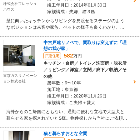
株式会社フレッシュ
竣工年月日：2014年01月30日
ハウス
家族構成：夫婦、猫３匹
壁に向いたキッチンからリビングを見渡せるステージのよう
なポジションは来客や家族、ペットの様子も良くわかり、会
話も弾みます。段差を無くして無垢のフローリングにしたこ
とで裸足で走りまわっても安心。遊びに来る孫も３匹の猫も
中古戸建リノベで、間取りは変えずに「理
のびのび。赤をテーマにポイントで使ったモザイクタイルが
想の我が家」
気持ちも明るくしてくれ、友人からの評判も上々です。
582
万円
戸建住宅
キッチン・台所／トイレ／洗面所・脱衣所
／リビング／洋室／玄関／廊下／収納／そ
東京ガスリノベーシ
の他
ョン株式会社
築年数：6〜10年
施工地：東京都
竣工年月日：2020年11月26日
家族構成：ご夫婦＋愛犬
海外からのご帰国にともない、通勤に便利な立地で大型犬と
暮らせる家を探されていたS様。物件探しから当社にご依頼い
ただき、ご希望に沿う築浅の中古戸建てを購入しリノベーシ
ョン。既存の間取りや設備を活かしつつ、飾り吊り棚を設け
猫と暮らすおとな空間
たバーのような趣のキッチンをはじめ、アクセントクロスや