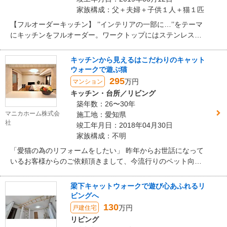
家族構成：父＋夫婦＋子供１人＋猫１匹
【フルオーダーキッチン】 ’’インテリアの一部に…’’をテーマ
にキッチンをフルオーダー。ワークトップにはステンレスを
採用し全体的に無駄をそぎ落としたシンプルなデザインに。
既存の窓を活かせるよう水栓等の位置を調整できるのもフル
キッチンから見えるはこだわりのキャット
オーダーの良いところ。新旧が心地よく調和するこだわりの
ウォークで遊ぶ猫
キッチンが完成しました。
295
万円
マンション
キッチン・台所／リビング
築年数：26〜30年
マニカホーム株式会
施工地：愛知県
社
竣工年月日：2018年04月30日
家族構成：不明
「愛猫の為のリフォームをしたい」 昨年からお世話になって
いるお客様からのご依頼頂きまして、今流行りのペット向け
リフォームを行いました。 リビングをぐるっと一周できるキ
ャットウォークと、キッチンからリビングが見えるよう一工
梁下キャットウォークで遊び心あふれるリ
夫。 愛猫の為のリフォームがお客様と愛猫の距離をより身近
ビングへ
に感じさせてくれるかと思います。
130
万円
戸建住宅
リビング