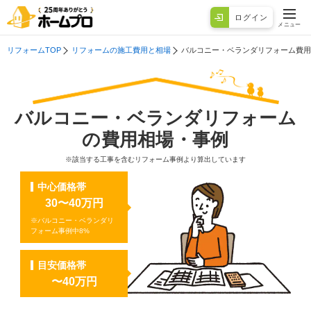
ログイン
メニュー
リフォームTOP
リフォームの施工費用と相場
バルコニー・ベランダリフォーム費用
バルコニー・ベランダリフォーム
の費用相場・事例
※該当する工事を含むリフォーム事例より算出しています
中心価格帯
30
〜
40
万円
※バルコニー・ベランダリ
フォーム事例中
8%
目安価格帯
〜
40
万円