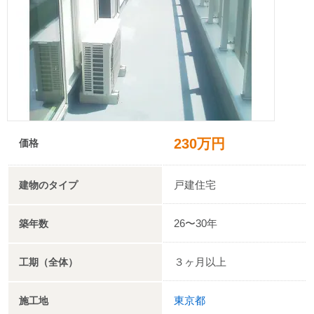
230万円
価格
戸建住宅
建物のタイプ
26〜30年
築年数
３ヶ月以上
工期（全体）
東京都
施工地