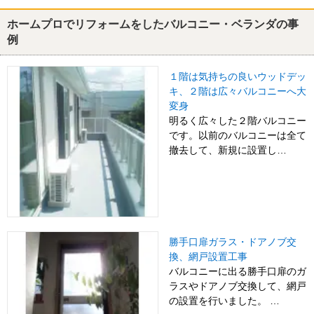
ホームプロでリフォームをしたバルコニー・ベランダの事
例
１階は気持ちの良いウッドデッ
キ、２階は広々バルコニーへ大
変身
明るく広々した２階バルコニー
です。以前のバルコニーは全て
撤去して、新規に設置し…
勝手口扉ガラス・ドアノブ交
換、網戸設置工事
バルコニーに出る勝手口扉のガ
ラスやドアノブ交換して、網戸
の設置を行いました。 …