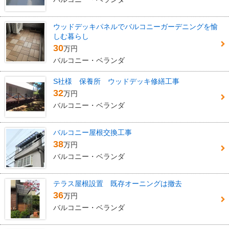
ウッドデッキパネルでバルコニーガーデニングを愉
しむ暮らし
30
万円
バルコニー・ベランダ
S社様 保養所 ウッドデッキ修繕工事
32
万円
バルコニー・ベランダ
バルコニー屋根交換工事
38
万円
バルコニー・ベランダ
テラス屋根設置 既存オーニングは撤去
36
万円
バルコニー・ベランダ