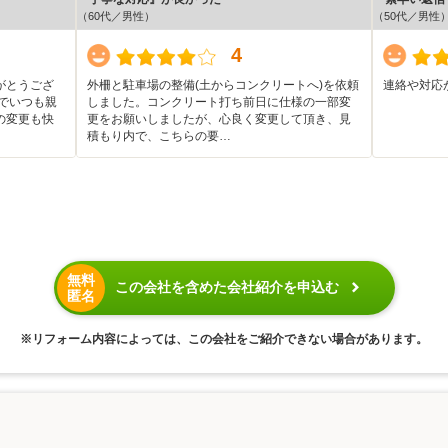
（60代／男性）
（50代／男性
4
がとうござ
外柵と駐車場の整備(土からコンクリートへ)を依頼
連絡や対応
でいつも親
しました。コンクリート打ち前日に仕様の一部変
の変更も快
更をお願いしましたが、心良く変更して頂き、見
積もり内で、こちらの要…
無料
この会社を含めた会社紹介を申込む
匿名
※リフォーム内容によっては、この会社をご紹介できない場合があります。