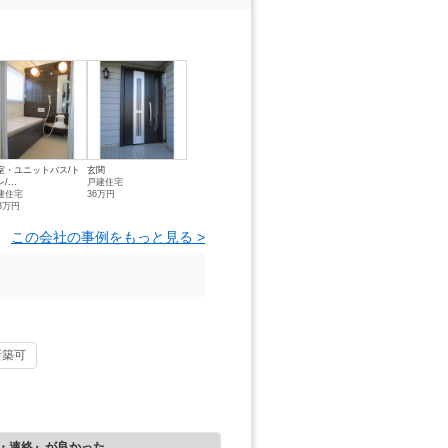
室・ユニットバス/ト
玄関
/...
戸建住宅
建住宅
36万円
43万円
この会社の事例をもっと見る >
新築可
・連絡』が良かった