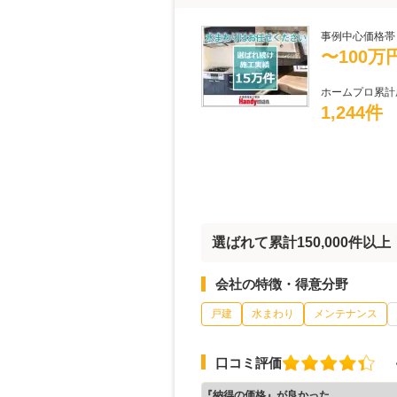
事例中心価格帯
〜100万
ホームプロ累計
1,244件
選ばれて累計150,000件
会社の特徴・得意分野
戸建
水まわり
メンテナンス
口コミ評価
『納得の価格』が良かった