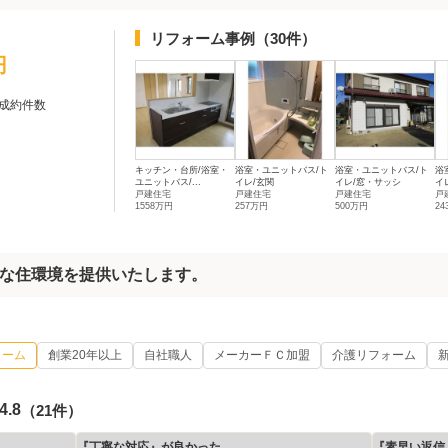
リフォーム事例
（30件）
円
成約件数
キッチン・台所/浴室・
浴室・ユニットバス/ト
浴室・ユニットバス/ト
浴
ユニットバス/...
イレ/玄関
イレ/窓・サッシ
イレ
戸建住宅
戸建住宅
戸建住宅
戸
1558万円
257万円
500万円
2
な住環境を提供いたします。
ォーム
創業20年以上
自社職人
メーカーＦＣ加盟
介護リフォーム
4.8
（21件）
『丁寧な対応』が良かった
『素早い返信