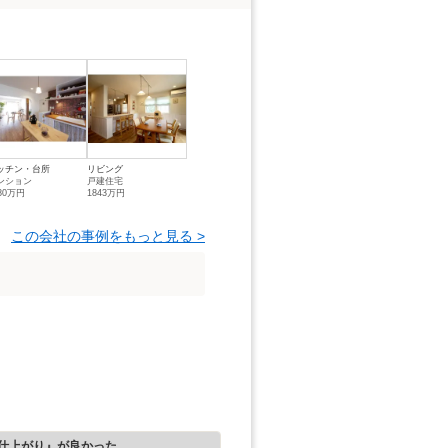
ッチン・台所
リビング
ンション
戸建住宅
80万円
1843万円
この会社の事例をもっと見る >
仕上がり』が良かった