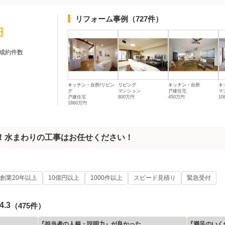
リフォーム事例
（727件）
円
成約件数
キッチン・台所/リビン
リビング
キッチン・台所
キ
グ
マンション
戸建住宅
マ
戸建住宅
800万円
450万円
10
1860万円
以上！水まわりの工事はお任せください！
創業20年以上
10億円以上
1000件以上
スピード見積り
緊急受付
4.3
（475件）
『担当者の人柄・説明力』が良かった
『満足のいく