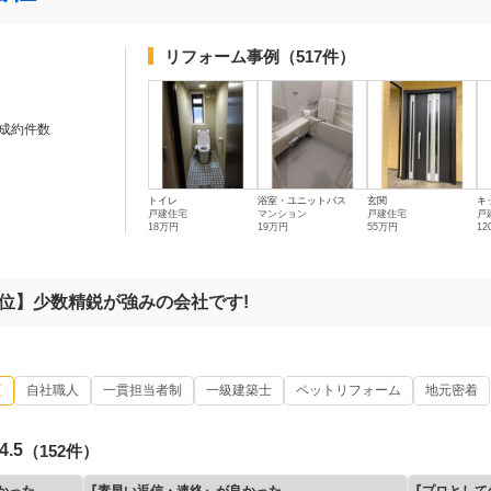
リフォーム事例
（517件）
成約件数
トイレ
浴室・ユニットバス
玄関
キ
戸建住宅
マンション
戸建住宅
戸
18万円
19万円
55万円
1
1位】少数精鋭が強みの会社です!
更
自社職人
一貫担当者制
一級建築士
ペットリフォーム
地元密着
4.5
（152件）
かった
『素早い返信・連絡』が良かった
『プロとして