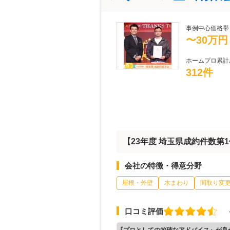
事例中心価格帯
〜30万円
ホームプロ累計
312件
【23年度 埼玉県成約件数第
会社の特徴・得意分野
屋根・外壁
水まわり
間取り変
口コミ評価
『プロとしての的確なアドバイス』が良