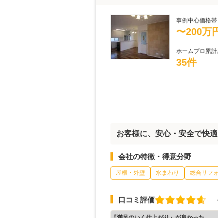
事例中心価格帯
〜200万
ホームプロ累計
35件
お客様に、安心・安全で快適
会社の特徴・得意分野
屋根・外壁
水まわり
総合リフ
口コミ評価
『満足のいく仕上がり』が良かった