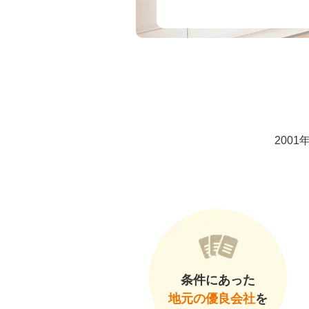
200
条件にあった
地元の優良会社
を