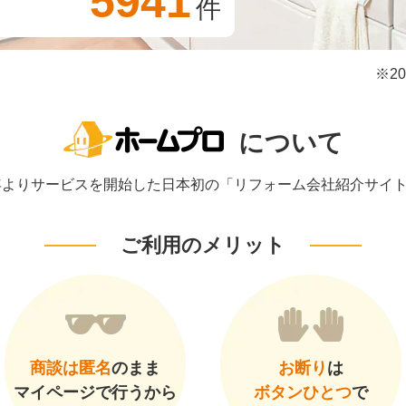
5941
件
※2
について
1年よりサービスを開始した日本初の「リフォーム会社紹介サイ
ご利用のメリット
商談は匿名
のまま
お断り
は
マイページで行うから
ボタンひとつ
で