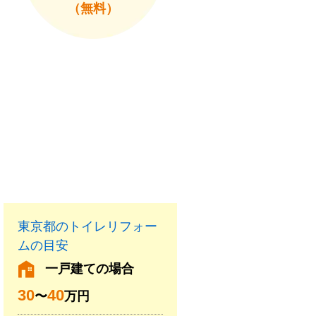
（無料）
東京都のトイレリフォー
ムの目安
一戸建ての場合
30
40
〜
万円