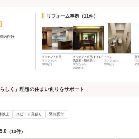
リフォーム事例
（11件）
円
成約件数
キッチン・台所
キッチン・台所/トイレ/
トイレ
浴
マンション
洗面所・脱衣所/...
マンション
マ
500万円
マンション
100万円
2
790万円
らしく」理想の住まい創りをサポート
0件以上
スピード見積り
緊急受付
5.0
（13件）