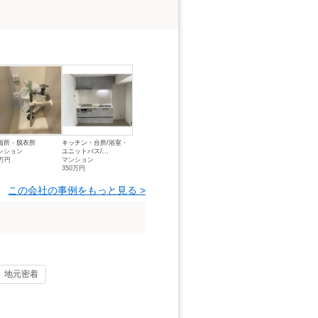
面所・脱衣所
キッチン・台所/浴室・
ンション
ユニットバス/...
0万円
マンション
350万円
この会社の事例をもっと見る >
地元密着