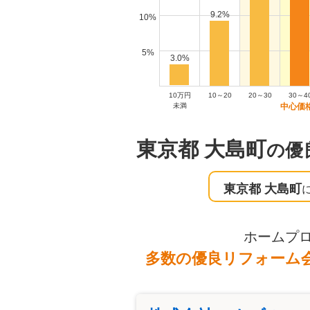
9.2%
10%
5%
3.0%
10万円
10～20
20～30
30～4
未満
東京都 大島町
の優
東京都 大島町
ホームプ
多数の優良リフォーム