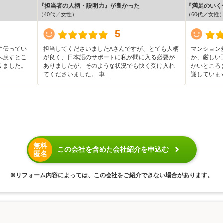
『担当者の人柄・説明力』が良かった
『満足のいく
（40代／女性）
（60代／女性
5
手伝ってい
担当してくださいましたAさんですが、とても人柄
マンション
へ戻すとこ
が良く、日本語のサポートに私が間に入る必要が
か、厳しい
りました。
ありましたが、そのような状況でも快く受け入れ
かいところ
てくださいました。 車…
謝していま
無料
この会社を含めた会社紹介を申込む
匿名
※リフォーム内容によっては、この会社をご紹介できない場合があります。