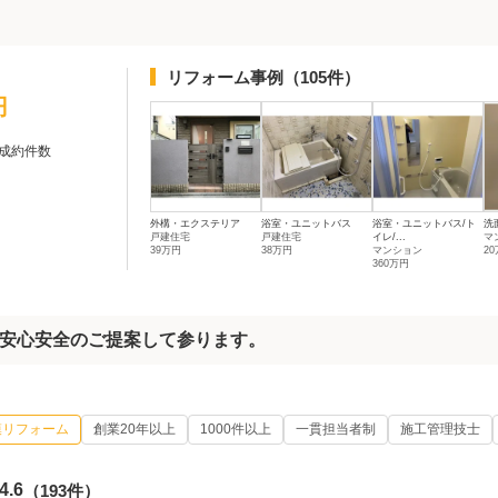
リフォーム事例
（105件）
円
成約件数
外構・エクステリア
浴室・ユニットバス
浴室・ユニットバス/ト
洗
戸建住宅
戸建住宅
イレ/...
マ
39万円
38万円
マンション
2
360万円
安心安全のご提案して参ります。
模リフォーム
創業20年以上
1000件以上
一貫担当者制
施工管理技士
4.6
（193件）