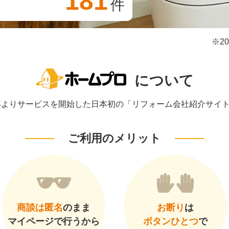
181
件
※2
について
1年よりサービスを開始した日本初の「リフォーム会社紹介サイ
ご利用のメリット
商談は匿名
のまま
お断り
は
マイページで行うから
ボタンひとつ
で