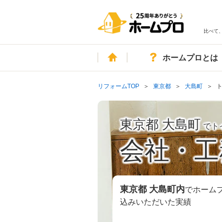
比べて
ホーム
ホームプロとは
リフォームTOP
東京都
大島町
東京都 大島町
でト
会社・工
東京都 大島町
内
でホーム
込みいただいた実績