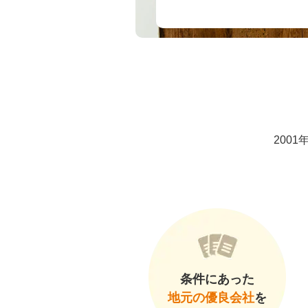
200
条件にあった
地元の優良会社
を