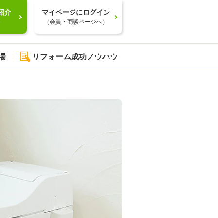
紹介
マイページにログイン
）
（会員・商談ページへ）
場
リフォーム成功ノウハウ