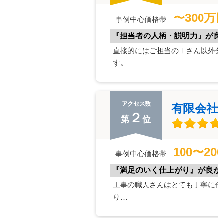
〜300
事例中心価格帯
『担当者の人柄・説明力』が
直接的にはご担当のⅠさん以外
す。
アクセス数
有限会
２
第
位
100〜2
事例中心価格帯
『満足のいく仕上がり』が良
工事の職人さんはとても丁寧に
り…