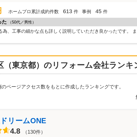
円
613
45
ホームプロ累計成約件数
件
事例
件
った
（50代／男性）
る為、工事の細かな点も詳しく説明していただき良かったです。 
区（東京都）のリフォーム会社ランキン
例のページアクセス数をもとに作成したランキングです。
ドリームONE
4.8
（130件）