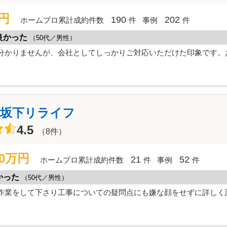
万円
190
202
ホームプロ累計成約件数
件
事例
件
良かった
（50代／男性）
分かりませんが、会社としてしっかりご対応いただけた印象です。
社坂下リライフ
4.5
（8件）
00万円
21
52
ホームプロ累計成約件数
件
事例
件
かった
（50代／男性）
作業をして下さり工事についての疑問点にも嫌な顔をせずに詳しく