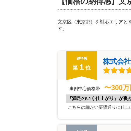
【価格の納得感】文
文京区（東京都）を対応エリアと
す。
納得感
株式会社
１
第
位
〜300
事例中心価格帯
『満足のいく仕上がり』が良
こちらの細かい要望通りに仕上