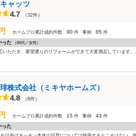
社キャッツ
4.7
（32件）
万円
90
85
ホームプロ累計成約件数
件
事例
件
かった
（60代／女性）
応いただき、要望通りのリフォームができて大変満足しています。
珈琲株式会社（ミキヤホームズ）
4.8
（8件）
万円
15
43
ホームプロ累計成約件数
件
事例
件
かった
それ以外はキッチン本体の設置については特筆するところはない。