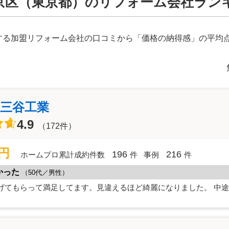
京区（東京都）のリフォーム会社ランキ
する加盟リフォーム会社の口コミから「価格の納得感」の平均
三谷工業
4.9
（172件）
万円
196
216
ホームプロ累計成約件数
件
事例
件
かった
（50代／男性）
げてもらって満足してます。見違えるほど綺麗になりました。 中