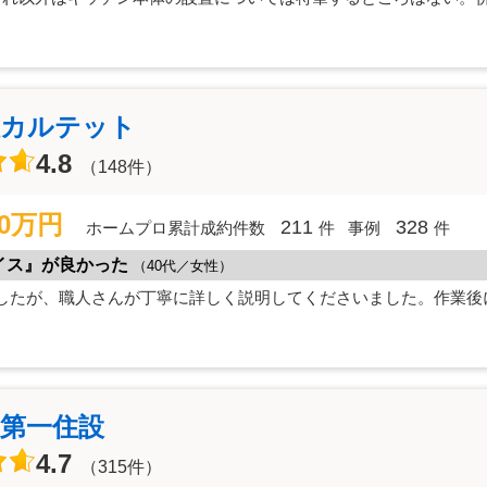
社カルテット
4.8
（148件）
00万円
211
328
ホームプロ累計成約件数
件
事例
件
イス』が良かった
（40代／女性）
したが、職人さんが丁寧に詳しく説明してくださいました。作業後
第一住設
4.7
（315件）