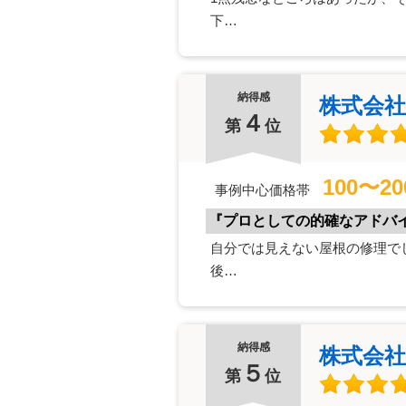
下…
納得感
株式会
４
第
位
100〜2
事例中心価格帯
『プロとしての的確なアドバ
自分では見えない屋根の修理で
後…
納得感
株式会社
５
第
位