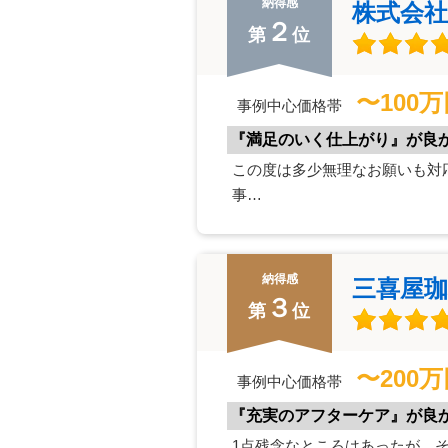
納得感
株式会
２
第
位
〜100
事例中心価格帯
『満足のいく仕上がり』が良
この度は多少無理なお願いも対
事…
納得感
三喜屋
３
第
位
〜200
事例中心価格帯
『充実のアフターケア』が良
1点残念なところはあったが、