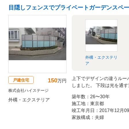
目隠しフェンスでプライベートガーデンスペ
外構・エクステリ
ア
上下でデザインの違うルー
150
戸建住宅
万円
しました。 下段は光を通
株式会社ハイステージ
ることもなく、約２ｍのフ
築年数：26〜30年
した。
外構・エクステリア
施工地：東京都
竣工年月日：2017年12月0
家族構成：夫婦