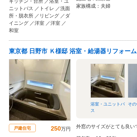
キッチン・台所 ／浴室・ユ
家族構成：夫婦
ニットバス ／トイレ ／洗面
所・脱衣所 ／リビング ／ダ
イニング ／洋室 ／洋室 ／
和室
東京都 日野市 Ｋ様邸 浴室・給湯器リフォーム
浴室・ユニットバ
その
ス
外窓のサイズがとても良い
250
戸建住宅
万円