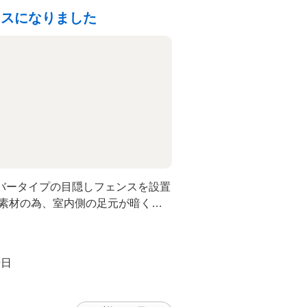
ースになりました
バータイプの目隠しフェンスを設置
す素材の為、室内側の足元が暗くな
ェンスを設置しても解放感が保てま
9日