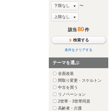
庭・ガーデニング
〜
階段
窓・サッシ
収納
80
該当
件
その他
検索する
条件をクリアする
テーマを選ぶ
全面改装
間取り変更・スケルトン
中古を買う
リノベーション
2世帯・3世帯同居
高齢者・介護