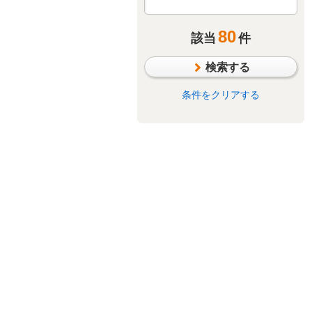
80
該当
件
検索する
条件をクリアする
洋室