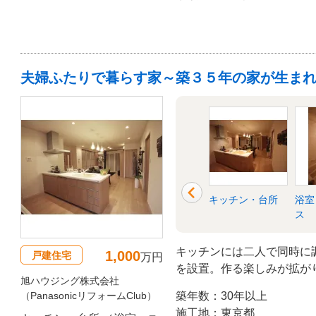
夫婦ふたりで暮らす家～築３５年の家が生ま
洋室
和室
キッチン・台所
浴室
ス
キッチンには二人で同時に
1,000
戸建住宅
万円
を設置。作る楽しみが拡が
旭ハウジング株式会社
（PanasonicリフォームClub）
築年数：30年以上
施工地：東京都