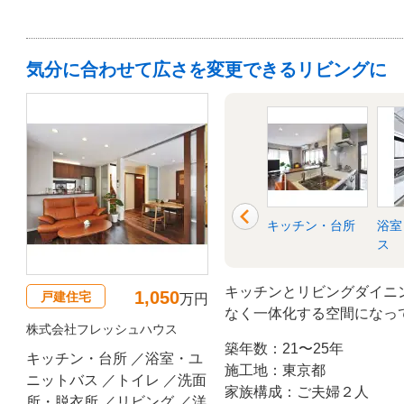
気分に合わせて広さを変更できるリビングに
洋室
玄関
キッチン・台所
浴室
ス
キッチンとリビングダイニ
1,050
戸建住宅
万円
なく一体化する空間になっ
株式会社フレッシュハウス
合いがモダンな雰囲気を漂
築年数：21〜25年
キッチン・台所 ／浴室・ユ
施工地：東京都
ニットバス ／トイレ ／洗面
家族構成：ご夫婦２人
所・脱衣所 ／リビング ／洋