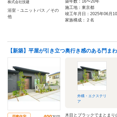
築年数：16〜20年
株式会社技建
施工地：東京都
浴室・ユニットバス ／その
竣工年月日：2025年06月1
他
家族構成：２名
【新築】平屋が引き立つ奥行き感のある門ま
外構・エクステリ
ア
木目とブラックでまとまり
400
戸建住宅