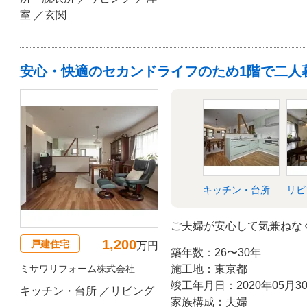
室 ／玄関
安心・快適のセカンドライフのため1階で二人
キッチン・台所
リビ
ご夫婦が安心して気兼ねな
1,200
戸建住宅
万円
築年数：26〜30年
ミサワリフォーム株式会社
施工地：東京都
竣工年月日：2020年05月3
キッチン・台所 ／リビング
家族構成：夫婦