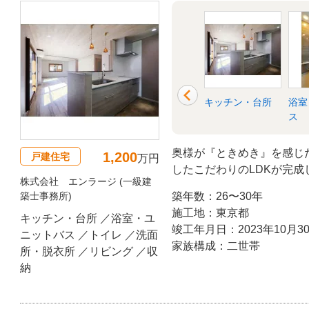
衣所
リビング
収納
キッチン・台所
浴室
ス
奥様が『ときめき』を感じ
1,200
戸建住宅
万円
したこだわりのLDKが完
株式会社 エンラージ (一級建
に家事動線に配慮したご実
築士事務所)
築年数：26〜30年
施工地：東京都
キッチン・台所 ／浴室・ユ
竣工年月日：2023年10月3
ニットバス ／トイレ ／洗面
家族構成：二世帯
所・脱衣所 ／リビング ／収
納