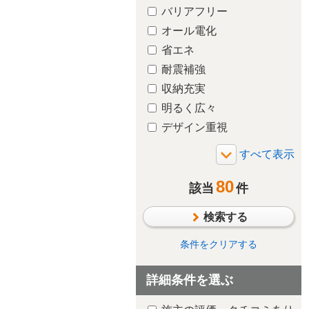
バリアフリー
オール電化
省エネ
耐震補強
収納充実
明るく広々
デザイン重視
増築・減築
断熱・気密
リビング
80
太陽光発電/太陽熱利用
該当
件
シックハウス対策
検索する
防水・雨漏り対策
防犯対策
条件をクリアする
ペットと暮らす
詳細条件を選ぶ
趣味や嗜好を中心に
自然素材・木質感