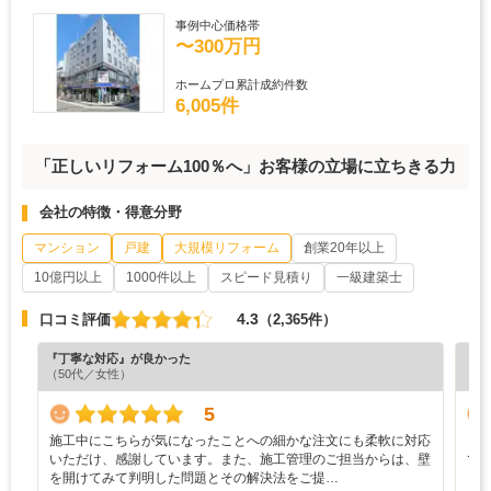
事例中心価格帯
〜300万円
ホームプロ累計成約件数
6,005件
「正しいリフォーム100％へ」お客様の立場に立ちきる力
会社の特徴・得意分野
マンション
戸建
大規模リフォーム
創業20年以上
10億円以上
1000件以上
スピード見積り
一級建築士
4.3
口コミ評価
（2,365件）
『丁寧な対応』が良かった
『丁
（50代／女性）
（5
5
施工中にこちらが気になったことへの細かな注文にも柔軟に対応
リ
いただけ、感謝しています。また、施工管理のご担当からは、壁
で
を開けてみて判明した問題とその解決法をご提…
く