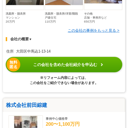
洗面所・脱衣所
洗面所・脱衣所/洋室/階段
その他
マンション
戸建住宅
店舗・事務所など
20万円
110万円
650万円
この会社の事例をもっと見る >
会社の概要
▼
住所 大田区中馬込1-13-14
無料
この会社を含めた会社紹介を申込む
匿名
※リフォーム内容によっては、
この会社をご紹介できない場合があります。
株式会社前田綜建
事例中心価格帯
200〜1,100万円