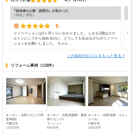
『担当者の人柄・説明力』が良かった
『素
（50代／男性）
（5
5
リノベーションは3ヶ月くらいかかりました。 しかも1階はスケ
中
ルトンにしてから始めるのに、どうしても住みながらのリノベー
さ
ションをお願いしました。 ちゃん…
この会社の口コミをもっと見る >
リフォーム事例
（118件）
キッチン・台所/リビング/洋
キッチン・台所/洗面所・脱衣
キッチン・台所/浴室・ユニッ
室/和室/...
所/リビング/...
トバス/...
戸建住宅
マンション
戸建住宅
1150万円
600万円
1500万円