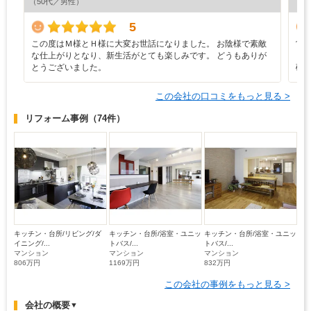
（50代／男性）
（6
5
この度はＭ様とＨ様に大変お世話になりました。 お陰様で素敵
営
な仕上がりとなり、新生活がとても楽しみです。 どうもありが
ま
とうございました。
確
この会社の口コミをもっと見る >
リフォーム事例
（74件）
キッチン・台所/リビング/ダ
キッチン・台所/浴室・ユニッ
キッチン・台所/浴室・ユニッ
イニング/...
トバス/...
トバス/...
マンション
マンション
マンション
806万円
1169万円
832万円
この会社の事例をもっと見る >
会社の概要
▼