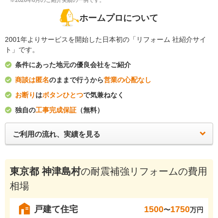
※2026年8月のご紹介実績の一例です。
ホームプロについて
2001年よりサービスを開始した日本初の「リフォーム 社紹介サイ
ト」です。
条件にあった地元の優良会社をご紹介
商談は匿名
のままで行うから
営業の心配なし
お断り
は
ボタンひとつ
で気兼ねなく
独自の
工事完成保証
（無料）
ご利用の流れ、実績を見る
東京都 神津島村
の耐震補強リフォームの費用
相場
戸建て住宅
1500
1750
〜
万円