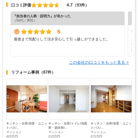
4.7
口コミ評価
（93件）
『担当者の人柄・説明力』が良かった
『プ
（50代／男性）
（5
5
最後まで気配りして頂き安心して引っ越しができました。
当
要
施
この会社の口コミをもっと見る >
リフォーム事例
（87件）
キッチン・台所/浴室・ユニッ
キッチン・台所/トイレ/洗面
キッチン・台所/浴室・ユニッ
トバス/...
所・脱衣所/...
トバス/...
マンション
マンション
マンション
420万円
213万円
371万円