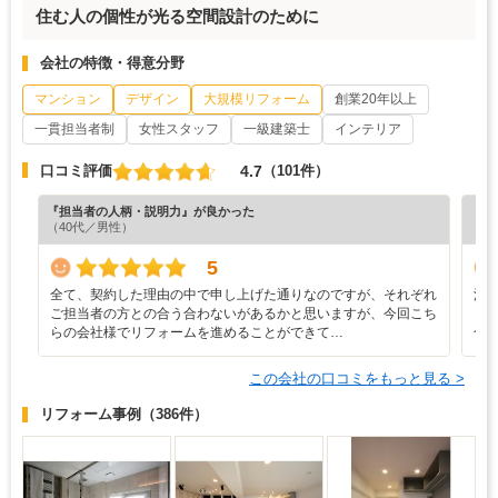
住む人の個性が光る空間設計のために
会社の特徴・得意分野
マンション
デザイン
大規模リフォーム
創業20年以上
一貫担当者制
女性スタッフ
一級建築士
インテリア
4.7
口コミ評価
（101件）
『担当者の人柄・説明力』が良かった
『プ
（40代／男性）
（4
5
全て、契約した理由の中で申し上げた通りなのですが、それぞれ
清
ご担当者の方との合う合わないがあるかと思いますが、今回こち
も
らの会社様でリフォームを進めることができて…
合
この会社の口コミをもっと見る >
リフォーム事例
（386件）