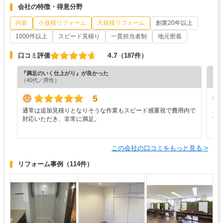
会社の特徴・得意分野
内装
小規模リフォーム
大規模リフォーム
創業20年以上
1000件以上
スピード見積り
一貫担当者制
地元密着
4.7
口コミ評価
（187件）
『満足のいく仕上がり』が良かった
『担
（40代／男性）
（4
5
通常は追加見積りとなりそうな作業もスピード感重視で費用内で
こ
対応いただき、非常に満足。
て
まし
この会社の口コミをもっと見る >
リフォーム事例
（114件）