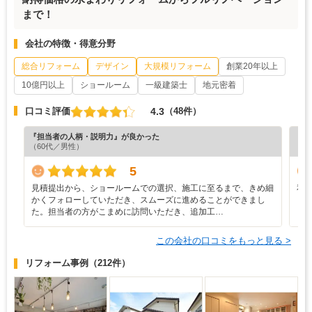
まで！
会社の特徴・得意分野
総合リフォーム
デザイン
大規模リフォーム
創業20年以上
10億円以上
ショールーム
一級建築士
地元密着
4.3
口コミ評価
（48件）
『担当者の人柄・説明力』が良かった
『担
（60代／男性）
（5
5
見積提出から、ショールームでの選択、施工に至るまで、きめ細
私
かくフォローしていただき、スムーズに進めることができまし
し
た。担当者の方がこまめに訪問いただき、追加工…
ま
この会社の口コミをもっと見る >
リフォーム事例
（212件）