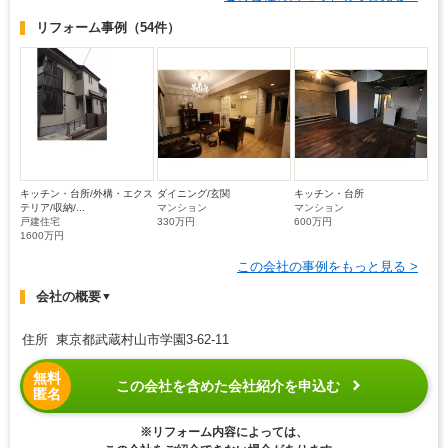
リフォーム事例
（54件）
キッチン・台所/外構・エクス
ダイニング/玄関
キッチン・台所
テリア/収納/...
マンション
マンション
戸建住宅
330万円
600万円
1600万円
この会社の事例をもっと見る >
会社の概要
▼
住所 東京都武蔵村山市学園3-62-11
無料
この会社を含めた会社紹介を申込む
匿名
※リフォーム内容によっては、