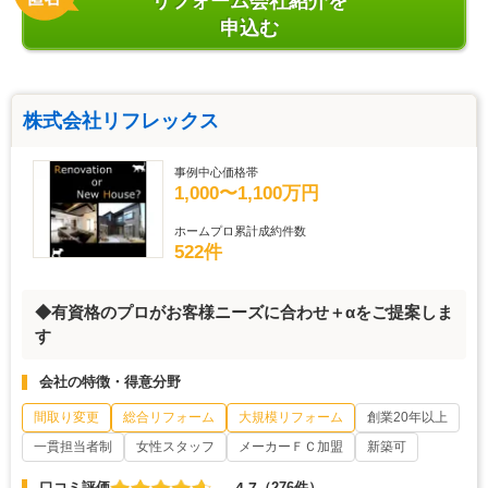
リフォーム会社紹介を
申込む
株式会社リフレックス
事例中心価格帯
1,000〜1,100万円
ホームプロ累計成約件数
522件
◆有資格のプロがお客様ニーズに合わせ＋αをご提案しま
す
会社の特徴・得意分野
間取り変更
総合リフォーム
大規模リフォーム
創業20年以上
一貫担当者制
女性スタッフ
メーカーＦＣ加盟
新築可
4.7
口コミ評価
（276件）