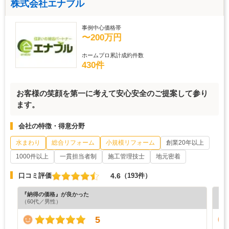
株式会社エナブル
事例中心価格帯
〜200万円
ホームプロ累計成約件数
430件
お客様の笑顔を第一に考えて安心安全のご提案して参り
ます。
会社の特徴・得意分野
水まわり
総合リフォーム
小規模リフォーム
創業20年以上
1000件以上
一貫担当者制
施工管理技士
地元密着
4.6
口コミ評価
（193件）
『納得の価格』が良かった
『納
（60代／男性）
（6
5