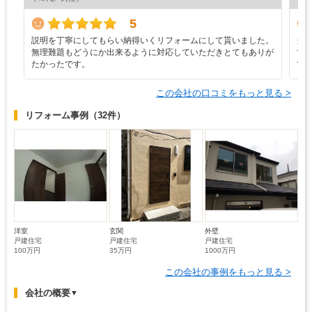
5
説明を丁寧にしてもらい納得いくリフォームにして貰いました。
当
無理難題もどうにか出来るように対応していただきとてもありが
て
たかったです。
て
この会社の口コミをもっと見る >
リフォーム事例
（32件）
洋室
玄関
外壁
戸建住宅
戸建住宅
戸建住宅
100万円
35万円
1000万円
この会社の事例をもっと見る >
会社の概要
▼