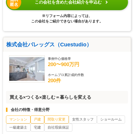
この会社を含めた会社紹介を申込む
匿名
※リフォーム内容によっては、
この会社をご紹介できない場合があります。
株式会社バレッグス（Cuestudio）
事例中心価格帯
200〜900万円
ホームプロ累計成約件数
200件
買える×つくる×楽しむ＝暮らしを変える
会社の特徴・得意分野
マンション
戸建
間取り変更
女性スタッフ
ショールーム
一級建築士
宅建
自社瑕疵保証