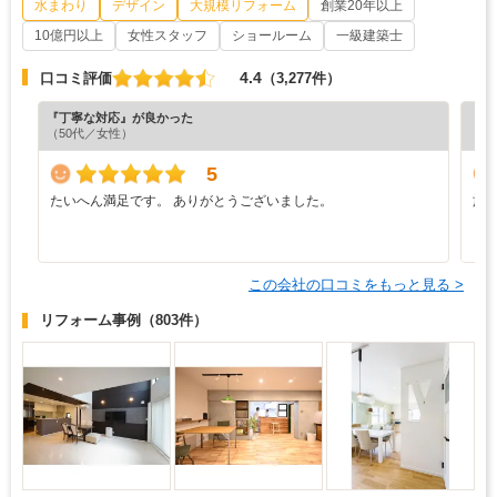
水まわり
デザイン
大規模リフォーム
創業20年以上
10億円以上
女性スタッフ
ショールーム
一級建築士
4.4
口コミ評価
（3,277件）
『丁寧な対応』が良かった
『分
（50代／女性）
（5
5
たいへん満足です。 ありがとうございました。
施
う
り
この会社の口コミをもっと見る >
リフォーム事例
（803件）