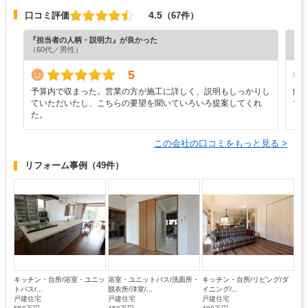
4.5
口コミ評価
（67件）
『担当者の人柄・説明力』が良かった
『素
（60代／男性）
（6
5
予算内で収まった。営業の方が施工に詳しく、説明もしっかりし
解
ていただいたし、こちらの要望を聞いていろいろ提案してくれ
て
た。
この会社の口コミをもっと見る >
リフォーム事例
（49件）
キッチン・台所/浴室・ユニッ
浴室・ユニットバス/洗面所・
キッチン・台所/リビング/ダ
トバス/...
脱衣所/洋室/...
イニング/...
戸建住宅
戸建住宅
戸建住宅