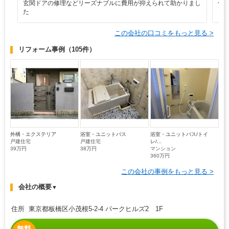
玄関ドアの修理などリーズナブルに費用が抑えられて助かりまし
仕
た
う
この会社の口コミをもっと見る >
リフォーム事例
（105件）
外構・エクステリア
浴室・ユニットバス
浴室・ユニットバス/トイ
戸建住宅
戸建住宅
レ/...
39万円
38万円
マンション
360万円
この会社の事例をもっと見る >
会社の概要
▼
住所 東京都板橋区小茂根5-2-4 パークヒルズ2 1F
無料