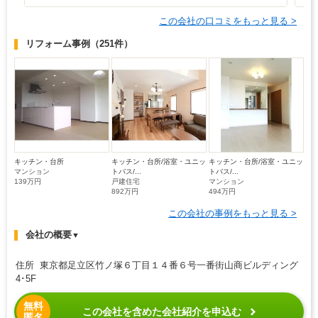
この会社の口コミをもっと見る >
リフォーム事例
（251件）
キッチン・台所
キッチン・台所/浴室・ユニッ
キッチン・台所/浴室・ユニッ
マンション
トバス/...
トバス/...
139万円
戸建住宅
マンション
892万円
494万円
この会社の事例をもっと見る >
会社の概要
▼
住所 東京都足立区竹ノ塚６丁目１４番６号一番街山商ビルディング
4･5F
無料
この会社を含めた会社紹介を申込む
匿名