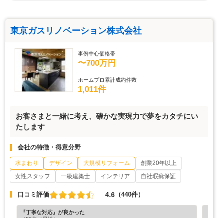
東京ガスリノベーション株式会社
事例中心価格帯
〜700万円
ホームプロ累計成約件数
1,011件
お客さまと一緒に考え、確かな実現力で夢をカタチにい
たします
会社の特徴・得意分野
水まわり
デザイン
大規模リフォーム
創業20年以上
女性スタッフ
一級建築士
インテリア
自社瑕疵保証
4.6
口コミ評価
（440件）
『丁寧な対応』が良かった
『デ