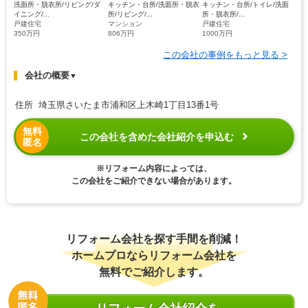
洗面所・脱衣所/リビング/ダ
キッチン・台所/洗面所・脱衣
キッチン・台所/トイレ/洗面
イニング/...
所/リビング/...
所・脱衣所/...
戸建住宅
マンション
戸建住宅
350万円
806万円
1000万円
この会社の事例をもっと見る >
会社の概要
▼
住所 埼玉県さいたま市浦和区上木崎1丁目13番1号
無料
この会社を含めた会社紹介を申込む
匿名
※リフォーム内容によっては、
この会社をご紹介できない場合があります。
リフォーム会社を探す手間を削減！
ホームプロならリフォーム会社を
無料でご紹介します。