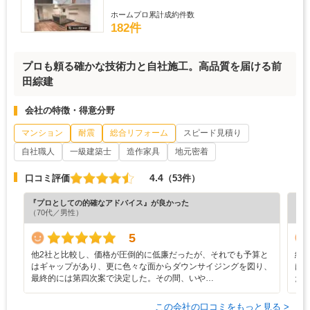
ホームプロ累計成約件数
182件
プロも頼る確かな技術力と自社施工。高品質を届ける前
田綜建
会社の特徴・得意分野
マンション
耐震
総合リフォーム
スピード見積り
自社職人
一級建築士
造作家具
地元密着
4.4
口コミ評価
（53件）
『プロとしての的確なアドバイス』が良かった
『担
（70代／男性）
（5
5
他2社と比較し、価格が圧倒的に低廉だったが、それでも予算と
総
はギャップがあり、更に色々な面からダウンサイジングを図り、
は
最終的には第四次案で決定した。その間、いや…
た
この会社の口コミをもっと見る >