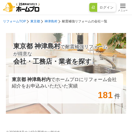
ログイン
メニュー
リフォームTOP
東京都
神津島村
耐震補強リフォームの会社一覧
東京都 神津島村
で耐震補強リフォーム
が得意な
会社・工務店・業者を探す
東京都 神津島村
内
でホームプロにリフォーム会社
紹介をお申込みいただいた実績
181
件