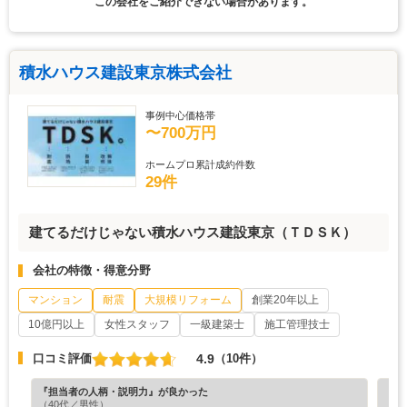
この会社をご紹介できない場合があります。
積水ハウス建設東京株式会社
事例中心価格帯
〜700万円
ホームプロ累計成約件数
29件
建てるだけじゃない積水ハウス建設東京（ＴＤＳＫ）
会社の特徴・得意分野
マンション
耐震
大規模リフォーム
創業20年以上
10億円以上
女性スタッフ
一級建築士
施工管理技士
4.9
口コミ評価
（10件）
『担当者の人柄・説明力』が良かった
『プ
（40代／男性）
（6