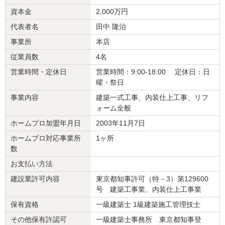
立させる工事をさせて頂きました。現場での打ち合わせ等も日程を
資本金
2,000万円
調整して頂いた事で、工事もスムーズに進める事が出来ました、今
後また何か御座いましたらお声を掛けて頂ければ幸いです。
代表者名
田中 隆治
事業所
本店
建物のタイプ
： マンション
リフォーム箇所
：
浴室・ユニットバス
、
トイレ
従業員数
4名
価格
： 896,400円
営業時間・定休日
営業時間：9:00-18:00 定休日：日
施工地
：
神奈川県
川崎市
曜・祭日
築年数
： 21〜25年
工事完了日
： 2015年9月19日
事業内容
建築一式工事、内装仕上工事、リフ
ォーム全般
『プロとしての的確なアドバイス』が良かった
（40
ホームプロ加盟年月日
2003年11月7日
代/女性）
ホームプロ対応事業所
1ヶ所
数
5
お支払い方法
この度はお世話になりました。シンクが低くて使いづらかったこ
建設業許可内容
東京都知事許可（特－3）第129600
と、床が傾いていたこと、それらの問題点をこちらが話す前に指摘
号 建築工事業、内装仕上工事業
してくださったのは、さすがプロと思いました。忙しい時期の中、
保有資格
一級建築士 1級建築施工管理技士
対応も迅速で頼もしかったです。また機会があったら、よろしくお
その他保有許認可
一級建築士事務所 東京都知事登
願い致します。