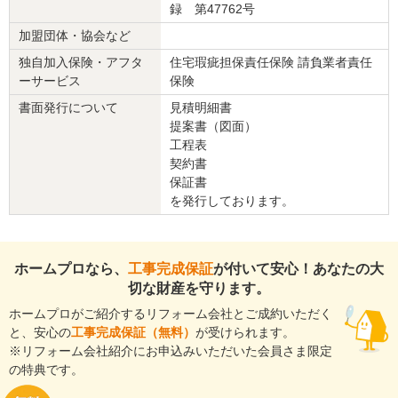
録 第47762号
この会社に決めた理由
加盟団体・協会など
すぐに連絡を下さったことと、3月中にキッチンの工事にかかれると
独自加入保険・アフタ
住宅瑕疵担保責任保険 請負業者責任
のことだったので。
ーサービス
保険
書面発行について
見積明細書
リフォーム会社からの返答
提案書（図面）
工程表
この度は、施工させて頂き有難う御座いました。和室床改修とキッ
契約書
チン交換でしたが短期間で完了出来ました。今後も何か御座いまし
保証書
たらお声を掛けて頂ければ幸いです。末永いお付き合いの程宜しく
を発行しております。
お願い致します。
建物のタイプ
： 戸建住宅
リフォーム箇所
：
キッチン・台所
、
洋室
ホームプロなら、
工事完成保証
が付いて安心！あなたの大
価格
： 900,600円
切な財産を守ります。
施工地
：
東京都
大田区
築年数
： 30年以上
ホームプロがご紹介するリフォーム会社とご成約いただく
工事完了日
： 2014年4月21日
と、安心の
工事完成保証（無料）
が受けられます。
※リフォーム会社紹介にお申込みいただいた会員さま限定
の特典です。
『担当者の人柄・説明力』が良かった
（40代/男性）