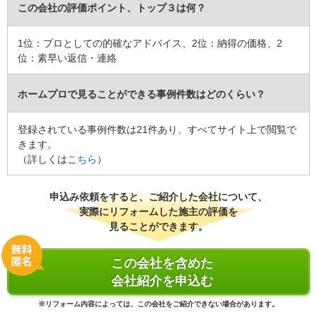
この会社の評価ポイント、トップ３は何？
建物のタイプ
： マンション
リフォーム箇所
：
玄関
価格
： 124,200円
1位：プロとしての的確なアドバイス、2位：納得の価格、2
施工地
：
東京都
大田区
位：素早い返信・連絡
築年数
： 16〜20年
工事完了日
： 2014年4月5日
ホームプロで見ることができる事例件数はどのくらい？
『分かりやすい説明』が良かった
（40代/男性）
登録されている事例件数は21件あり、すべてサイト上で閲覧で
きます。
5
（詳しくは
こちら
）
様々な質問・相談にに乗っていただきアドバイスもいただきました
ありがとうございました
申込み依頼をすると、ご紹介した会社について、
実際にリフォームした施主の評価を
この会社に決めた理由
見ることができます。
迅速なレスポンス 的確なアドバイス 現場作業にこられたかたも丁寧
でした
この会社を含めた
会社紹介を申込む
リフォーム会社からの返答
※リフォーム内容によっては、この会社をご紹介できない場合があります。