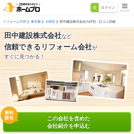
ログイン
メニュー
リフォームTOP
東京都
大田区
田中建設株式会社の評判・口コミ詳細
田中建設株式会社
など
信頼できるリフォーム会社
が
すぐに見つかる！
この会社を含めた
会社紹介を申込む