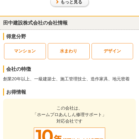
もっと見る
工事完了日
： 2015年10月16日
『素早い返信・連絡』が良かった
（50代/男性）
田中建設株式会社の会社情報
5
得意分野
この度は、誠に有難う御座いました。ポスト設置の状態もとても良
マンション
水まわり
デザイン
く、満足のいくものでした。またその他のことでお願いすることが
ありましたら宜しくお願い致します。
会社の特徴
この会社に決めた理由
創業20年以上、一級建築士、施工管理技士、造作家具、地元密着
こちらの質問に対してすぐ明確な回答が戴けました。集合ポストの
設置費用もとても満足のいくものでした。
お得情報
リフォーム会社からの返答
この会社は、
この度は弊社に施工のご依頼を頂きまして、有難う御座いました。
「ホームプロあんしん修理サポート」
その上、高い総合満足度評価まで戴き、心より感謝しております。
対応会社です
ご満足して頂けたようで、私共もとても嬉しく思います
当社からも近い為、また何か御座いましたら、お声を掛けて下さい