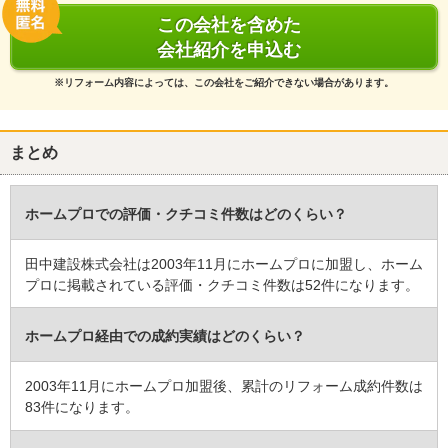
5
この会社を含めた
会社紹介を申込む
適切に対応をして頂き、ありがとうございます。
機会がありましたら、またよろしくお願します。
※リフォーム内容によっては、この会社をご紹介できない場合があります。
この会社に決めた理由
工事金額が安かった。
まとめ
見積もりも早かったので。
ホームプロでの評価・クチコミ件数はどのくらい？
リフォーム会社からの返答
この度は施工させて頂き有難う御座いました。
田中建設株式会社は2003年11月にホームプロに加盟し、ホーム
入居者様と日程の調整をして頂き、有難う御座います。
プロに掲載されている評価・クチコミ件数は52件になります。
カメラ付きインターフォン6部屋の交換でしたが、短時間で
ホームプロ経由での成約実績はどのくらい？
完了できました。
今後も何か御座いましたら、お声を掛けて頂ければ幸いです。
2003年11月にホームプロ加盟後、累計のリフォーム成約件数は
83件になります。
末永いお付き合いの程、宜しくお願い致します。