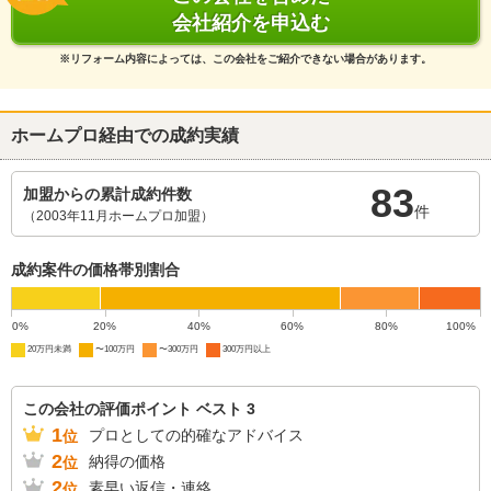
会社紹介を申込む
※リフォーム内容によっては、この会社をご紹介できない場合があります。
ホームプロ経由での成約実績
83
加盟からの累計成約件数
件
（2003年11月ホームプロ加盟）
成約案件の価格帯別割合
0%
20%
40%
60%
80%
100%
20万円未満
〜100万円
〜300万円
300万円以上
この会社の評価ポイント ベスト 3
1
プロとしての的確なアドバイス
位
2
納得の価格
位
2
素早い返信・連絡
位