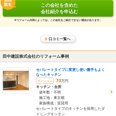
この会社を含めた
この会社に決めた理由
会社紹介を申込む
素早い返答と納得の価格です。
※リフォーム内容によっては、この会社をご紹介できない場合があります。
リフォーム会社からの返答
大変良い評価を頂き有難う御座います
口コミ一覧へ
今後共、宜しくお願い致します
建物のタイプ
： マンション
田中建設株式会社のリフォーム事例
リフォーム箇所
：
キッチン・台所
、
浴室・ユニットバス
、
トイレ
、
リビング
価格
： 1,069,200円
施工地
：
東京都
世田谷区
セパレートタイプに変更し使い勝手もよく
築年数
： 30年以上
なったキッチン
工事完了日
： 2015年10月29日
70
万円
マンション
キッチン・台所
『丁寧な対応』が良かった
築年数：不明
（40代/男性）
施工地：東京都
5
家族構成：賃貸用
セパレートタイプのキッチンを採用したダ
イニングキッチン
迅速、丁寧にご対応いただきました。ありがとうございました。返