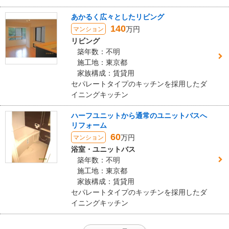
信も早く、作業時間も予定通りに終わりました。価格もリーズナブ
あかるく広々としたリビング
ルと思います。
140
万円
マンション
この会社に決めた理由
リビング
築年数：不明
こちらでの評価が良かったことと、返信等が早いこと、具体的な施
施工地：東京都
工例、価格例を挙げていただいたので、工事のイメージがしやすか
家族構成：賃貸用
ったことです。
セパレートタイプのキッチンを採用したダ
イニングキッチン
リフォーム会社からの返答
ハーフユニットから通常のユニットバスへ
この度、高い総合満足度評価を戴き、心より感謝しております。
リフォーム
子供部屋に間仕切りを設置する工事をさせて頂きました
60
万円
マンション
後日、自分たちのスペースができたと喜んでるとメールを頂き、当
浴室・ユニットバス
社も嬉しく思います
築年数：不明
また、何か御座いましたら宜しくお願い致します
施工地：東京都
家族構成：賃貸用
建物のタイプ
： マンション
セパレートタイプのキッチンを採用したダ
リフォーム箇所
：
洋室
イニングキッチン
価格
： 89,640円
施工地
：
東京都
世田谷区
築年数
： 26〜30年