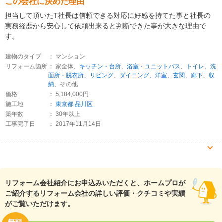
この会社に決めた理由
担当して頂いたT社長は信頼できる対応に好感を持てた事と社長の
実務経歴から安心して依頼出来ると判断できた事が大きな理由で
す。
建物のタイプ
： マンション
リフォーム箇所
： 家全体、
キッチン・台所
、
浴室・ユニットバス
、
トイレ
、
洗
面所・脱衣所
、
リビング
、
ダイニング
、
洋室
、
玄関
、
廊下
、
収
納
、その他
価格
： 5,184,000円
施工地
：
東京都
品川区
築年数
： 30年以上
工事完了日
： 2017年11月14日
『素早い返信・連絡』が良かった
（50代/男性）
リフォーム会社紹介にお申込みいただくと、ホームプロが
5
ご紹介するリフォーム会社の詳しい評価・クチコミや実績
がご覧いただけます。
解体してみてわかったことに対する小さい変更、懸念もその都度親
身に対案を提示してくれたのでスムーズでした。