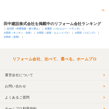
ご満足いただけて何よりです。
また、何かあればぜひご相談下さい。
ありがとうございました。
建物のタイプ
： 戸建住宅
田中建設株式会社を掲載中のリフォーム会社ランキング
リフォーム箇所
：
外構・エクステリア
、
庭・ガーデニング
品川区（外壁塗装・張り替え）
目黒区（バルコニー・ベランダ）
価格
： 756,000円
大田区（キッチン・台所）
大田区（浴室・ユニットバス）
大田区（リビング）
施工地
：
東京都
品川区
大田区（玄関）
築年数
： 30年以上
工事完了日
： 2014年3月31日
リフォーム会社、比べて、選べる。ホームプロ
運営会社について
お問い合わせ
よくあるご質問
ホームプロ利用規約