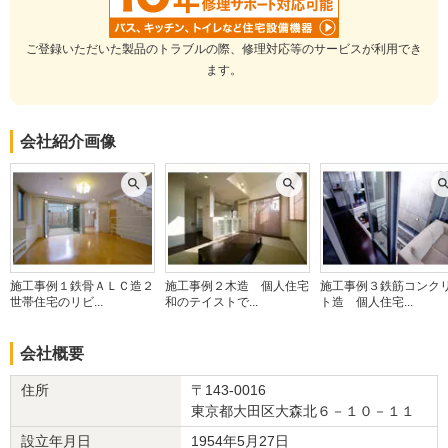
建物のタイプ
： マンション
リフォーム箇所
： その他
ご登録いただいた製品のトラブルの際、修理対応等のサービスが利用でき
価格
： 70,200円
ます。
施工地
：
東京都
大田区
築年数
： 30年以上
工事完了日
： 2015年10月7日
会社紹介画像
『納得の価格』が良かった
5
今回は素早く対応して頂きありがとうございました。
次回もありましたらまたお願い致します。
施工事例１鉄骨ＡＬＣ造２
施工事例２木造 個人住宅
施工事例３鉄筋コンク
世帯住宅のリビ...
和のテイストで...
ト造 個人住宅...
この会社に決めた理由
価格と見積もりおよび施工日程が早かった。
会社概要
住所
〒143-0016
リフォーム会社からの返答
東京都大田区大森北６－１０－１１
高い評価を頂き有難う御座います 三点式ユニットバスから便所を独
設立年月日
1954年5月27日