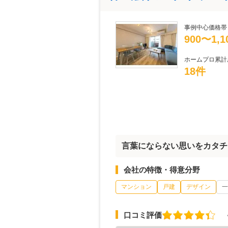
事例中心価格帯
900〜1,
ホームプロ累計
18件
言葉にならない思いをカタチ
会社の特徴・得意分野
マンション
戸建
デザイン
一
口コミ評価