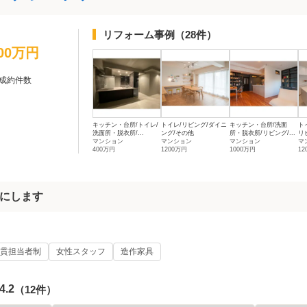
リフォーム事例
（28件）
100万円
成約件数
キッチン・台所/トイレ/
トイレ/リビング/ダイニ
キッチン・台所/洗面
ト
洗面所・脱衣所/...
ング/その他
所・脱衣所/リビング/...
リビ
マンション
マンション
マンション
マ
400万円
1200万円
1000万円
12
にします
貫担当者制
女性スタッフ
造作家具
4.2
（12件）