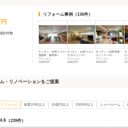
リフォーム事例
（136件）
万円
成約件数
キッチン・台所/トイレ/
キッチン・台所/リビン
キッチン・台所/浴室・
キ
洗面所・脱衣所/...
グ/ダイニング/...
ユニットバス/...
ユ
マンション
マンション
マンション
マ
2100万円
1400万円
3250万円
12
ム・リノベーションをご提案
模リフォーム
創業20年以上
10億円以上
1000件以上
ショールーム
4.6
（239件）