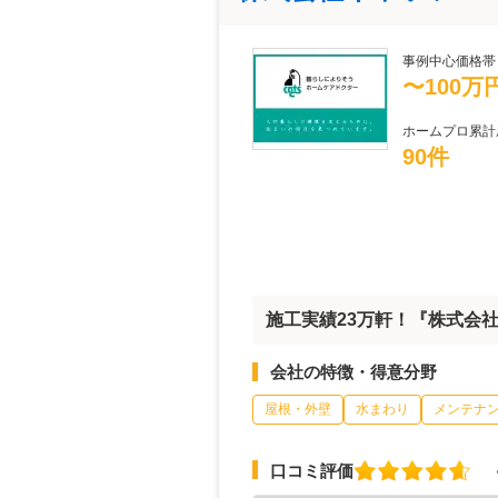
事例中心価格帯
〜100万
ホームプロ累計
90件
施工実績23万軒！『株式会
会社の特徴・得意分野
屋根・外壁
水まわり
メンテナ
口コミ評価