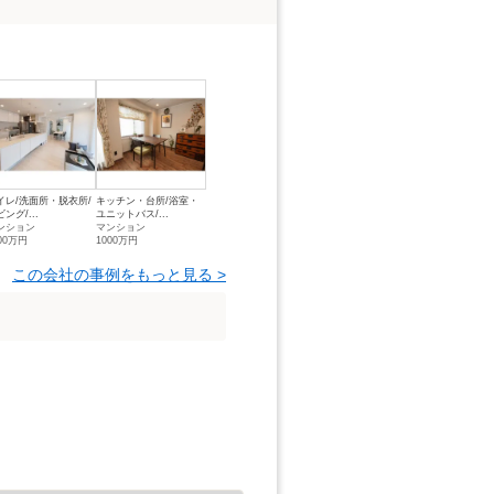
イレ/洗面所・脱衣所/
キッチン・台所/浴室・
ング/...
ユニットバス/...
ンション
マンション
00万円
1000万円
この会社の事例をもっと見る >