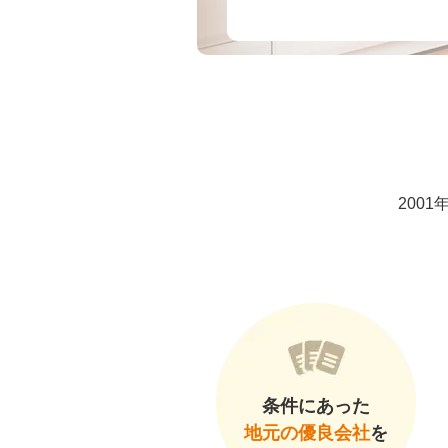
200
条件にあった
地元の優良会社
を