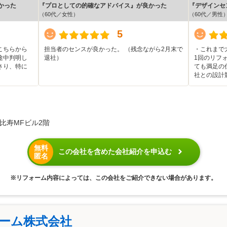
かった
『プロとしての的確なアドバイス』が良かった
『デザインセ
（60代／女性）
（60代／男性
5
こちらから
担当者のセンスが良かった。 （残念ながら2月末で
・これまで
途中判明し
退社）
1回のリフ
さり、特に
ても満足の
社との設計
恵比寿MFビル2階
無料
この会社を含めた会社紹介を申込む
匿名
※リフォーム内容によっては、この会社をご紹介できない場合があります。
ォーム株式会社