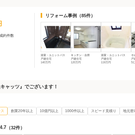
リフォーム事例
（85件）
円
成約件数
浴室・ユニットバス
キッチン・台所
浴室・ユニットバス
そ
戸建住宅
戸建住宅
戸建住宅
戸
140万円
120万円
119万円
5
社キャッツ』でございます！
ンス
創業20年以上
10億円以上
1000件以上
スピード見積り
地元密
4.7
（32件）