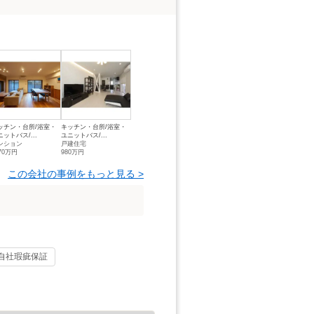
ッチン・台所/浴室・
キッチン・台所/浴室・
ニットバス/...
ユニットバス/...
ンション
戸建住宅
70万円
980万円
この会社の事例をもっと見る >
自社瑕疵保証