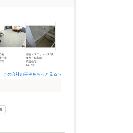
の他
浴室・ユニットバス/洗
建住宅
面所・脱衣所
1万円
戸建住宅
140万円
この会社の事例をもっと見る >
着