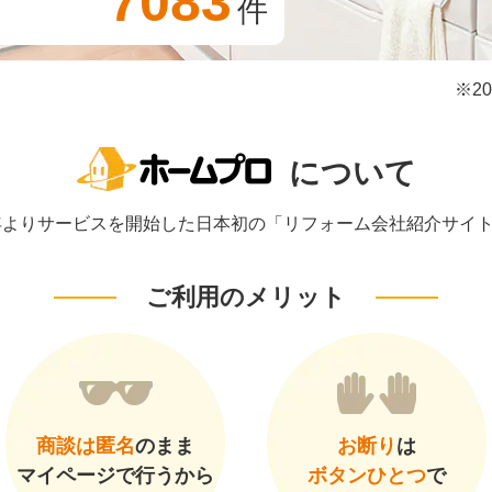
7083
件
※2
について
1年よりサービスを開始した日本初の「リフォーム会社紹介サイ
ご利用のメリット
商談は匿名
のまま
お断り
は
マイページで行うから
ボタンひとつ
で