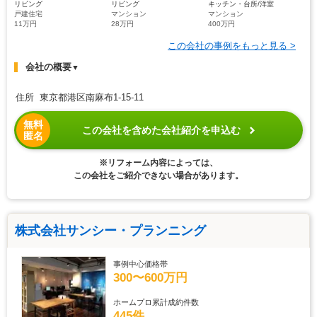
リビング
リビング
キッチン・台所/洋室
戸建住宅
マンション
マンション
11万円
28万円
400万円
この会社の事例をもっと見る >
会社の概要
▼
住所 東京都港区南麻布1-15-11
無料
この会社を含めた会社紹介を申込む
匿名
※リフォーム内容によっては、
この会社をご紹介できない場合があります。
株式会社サンシー・プランニング
事例中心価格帯
300〜600万円
ホームプロ累計成約件数
445件