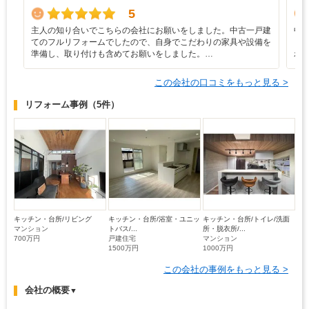
5
主人の知り合いでこちらの会社にお願いをしました。中古一戸建
中
てのフルリフォームでしたので、自身でこだわりの家具や設備を
し
準備し、取り付けも含めてお願いをしました。…
わ
この会社の口コミをもっと見る >
リフォーム事例
（5件）
キッチン・台所/リビング
キッチン・台所/浴室・ユニッ
キッチン・台所/トイレ/洗面
マンション
トバス/...
所・脱衣所/...
700万円
戸建住宅
マンション
1500万円
1000万円
この会社の事例をもっと見る >
会社の概要
▼