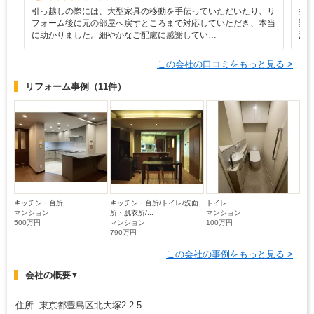
引っ越しの際には、大型家具の移動を手伝っていただいたり、リ
担
フォーム後に元の部屋へ戻すところまで対応していただき、本当
語
に助かりました。細やかなご配慮に感謝してい…
況
この会社の口コミをもっと見る >
リフォーム事例
（11件）
キッチン・台所
キッチン・台所/トイレ/洗面
トイレ
マンション
所・脱衣所/...
マンション
500万円
マンション
100万円
790万円
この会社の事例をもっと見る >
会社の概要
▼
住所 東京都豊島区北大塚2-2-5