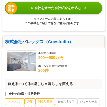
無料
この会社を含めた会社紹介を申込む
匿名
※リフォーム内容によっては、
この会社をご紹介できない場合があります。
株式会社バレッグス（Cuestudio）
事例中心価格帯
200〜900万円
ホームプロ累計成約件数
200件
買える×つくる×楽しむ＝暮らしを変える
会社の特徴・得意分野
マンション
戸建
間取り変更
女性スタッフ
ショールーム