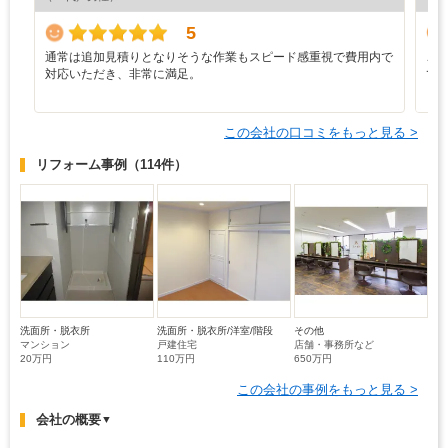
5
通常は追加見積りとなりそうな作業もスピード感重視で費用内で
こ
対応いただき、非常に満足。
て
まし
この会社の口コミをもっと見る >
リフォーム事例
（114件）
洗面所・脱衣所
洗面所・脱衣所/洋室/階段
その他
マンション
戸建住宅
店舗・事務所など
20万円
110万円
650万円
この会社の事例をもっと見る >
会社の概要
▼