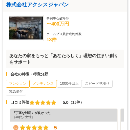
株式会社アクシスジャパン
事例中心価格帯
〜400万円
ホームプロ累計成約件数
13件
あなたの家をもっと「あなたらしく」理想の住まい創り
をサポート
会社の特徴・得意分野
マンション
メンテナンス
1000件以上
スピード見積り
緊急受付
5.0
口コミ評価
（13件）
『丁寧な対応』が良かった
『担
（40代／女性）
（4
5