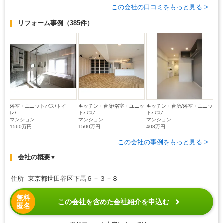
この会社の口コミをもっと見る >
リフォーム事例
（385件）
浴室・ユニットバス/トイ
キッチン・台所/浴室・ユニッ
キッチン・台所/浴室・ユニッ
レ/...
トバス/...
トバス/...
マンション
マンション
マンション
1560万円
1500万円
408万円
この会社の事例をもっと見る >
会社の概要
▼
住所 東京都世田谷区下馬６－３－８
無料
この会社を含めた会社紹介を申込む
匿名