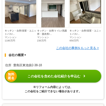
キッチン・台所/浴室・ユニッ
キッチン・台所/トイレ/洗面
キッチン・台所/浴室・ユニッ
トバス/...
所・脱衣所/...
トバス/...
マンション
マンション
マンション
1180万円
230万円
650万円
この会社の事例をもっと見る >
会社の概要
▼
住所 豊島区東池袋2-38-18
無料
この会社を含めた会社紹介を申込む
匿名
※リフォーム内容によっては、
この会社をご紹介できない場合があります。