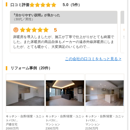
5.0
口コミ評価
（5件）
『分かりやすい説明』が良かった
『丁
（30代／男性）
（5
5
床暖房を導入しましたが、施工が丁寧で仕上がりがとても綺麗で
打
した。また床暖房の商品自体もメーカーの遠赤外線床暖房にしま
く
したが、とても暖かく、大変満足のいくもので…
り
この会社の口コミをもっと見る >
リフォーム事例
（20件）
キッチン・台所/浴室・ユニッ
キッチン・台所/浴室・ユニッ
キッチン・台所/浴室・ユニッ
トバス/...
トバス/...
トバス/...
戸建住宅
マンション
マンション
2000万円
2300万円
2150万円