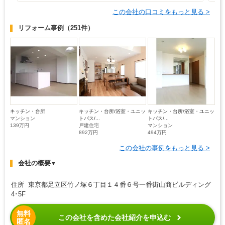
この会社の口コミをもっと見る >
リフォーム事例
（251件）
キッチン・台所
キッチン・台所/浴室・ユニッ
キッチン・台所/浴室・ユニッ
マンション
トバス/...
トバス/...
139万円
戸建住宅
マンション
892万円
494万円
この会社の事例をもっと見る >
会社の概要
▼
住所 東京都足立区竹ノ塚６丁目１４番６号一番街山商ビルディング
4･5F
無料
この会社を含めた会社紹介を申込む
匿名