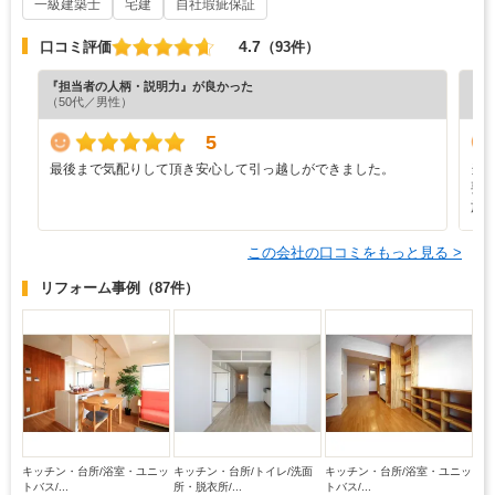
一級建築士
宅建
自社瑕疵保証
4.7
口コミ評価
（93件）
『担当者の人柄・説明力』が良かった
『プ
（50代／男性）
（5
5
最後まで気配りして頂き安心して引っ越しができました。
当
要
施
この会社の口コミをもっと見る >
リフォーム事例
（87件）
キッチン・台所/浴室・ユニッ
キッチン・台所/トイレ/洗面
キッチン・台所/浴室・ユニッ
トバス/...
所・脱衣所/...
トバス/...