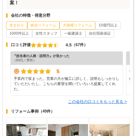
案！
会社の特徴・得意分野
水まわり
総合リフォーム
大規模リフォーム
10億円以上
1000件以上
女性スタッフ
一級建築士
自社瑕疵保証
4.5
口コミ評価
（67件）
『担当者の人柄・説明力』が良かった
『素
（60代／男性）
（6
5
予算内で収まった。営業の方が施工に詳しく、説明もしっかりし
解
ていただいたし、こちらの要望を聞いていろいろ提案してくれ
て
た。
この会社の口コミをもっと見る >
リフォーム事例
（49件）