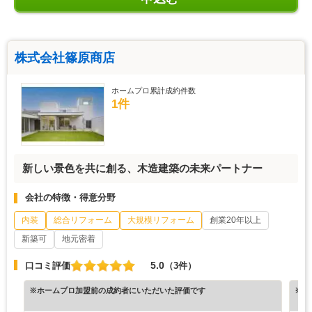
株式会社篠原商店
ホームプロ累計成約件数
1件
新しい景色を共に創る、木造建築の未来パートナー
会社の特徴・得意分野
内装
総合リフォーム
大規模リフォーム
創業20年以上
新築可
地元密着
5.0
口コミ評価
（3件）
※ホームプロ加盟前の成約者にいただいた評価です
※ホ