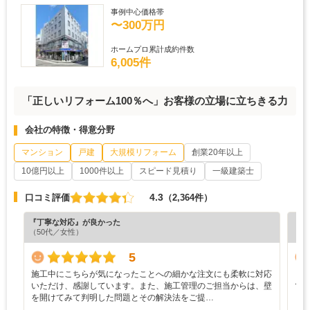
事例中心価格帯
〜300万円
ホームプロ累計成約件数
6,005件
「正しいリフォーム100％へ」お客様の立場に立ちきる力
会社の特徴・得意分野
マンション
戸建
大規模リフォーム
創業20年以上
10億円以上
1000件以上
スピード見積り
一級建築士
4.3
口コミ評価
（2,364件）
『丁寧な対応』が良かった
『丁
（50代／女性）
（5
5
施工中にこちらが気になったことへの細かな注文にも柔軟に対応
リ
いただけ、感謝しています。また、施工管理のご担当からは、壁
で
を開けてみて判明した問題とその解決法をご提…
く