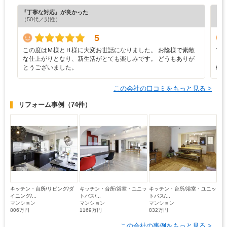
『丁寧な対応』が良かった
『デ
（50代／男性）
（6
5
この度はＭ様とＨ様に大変お世話になりました。 お陰様で素敵
営
な仕上がりとなり、新生活がとても楽しみです。 どうもありが
ま
とうございました。
確
この会社の口コミをもっと見る >
リフォーム事例
（74件）
キッチン・台所/リビング/ダ
キッチン・台所/浴室・ユニッ
キッチン・台所/浴室・ユニッ
イニング/...
トバス/...
トバス/...
マンション
マンション
マンション
806万円
1169万円
832万円
この会社の事例をもっと見る >