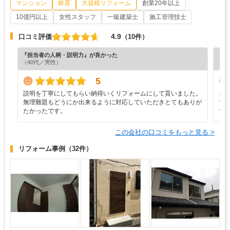
マンション
耐震
大規模リフォーム
創業20年以上
10億円以上
女性スタッフ
一級建築士
施工管理技士
4.9
口コミ評価
（10件）
『担当者の人柄・説明力』が良かった
『プ
（40代／男性）
（6
5
説明を丁寧にしてもらい納得いくリフォームにして貰いました。
当
無理難題もどうにか出来るように対応していただきとてもありが
て
たかったです。
て
この会社の口コミをもっと見る >
リフォーム事例
（32件）