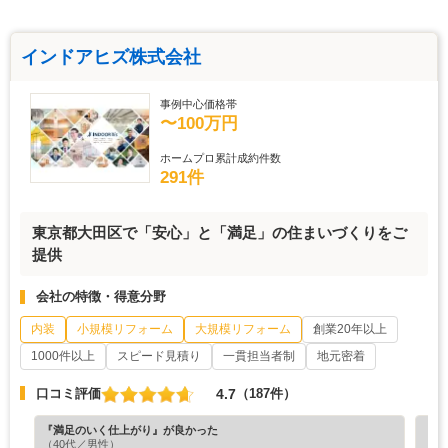
インドアヒズ株式会社
事例中心価格帯
〜100万円
ホームプロ累計成約件数
291件
東京都大田区で「安心」と「満足」の住まいづくりをご
提供
会社の特徴・得意分野
内装
小規模リフォーム
大規模リフォーム
創業20年以上
1000件以上
スピード見積り
一貫担当者制
地元密着
4.7
口コミ評価
（187件）
『満足のいく仕上がり』が良かった
『担
（40代／男性）
（4