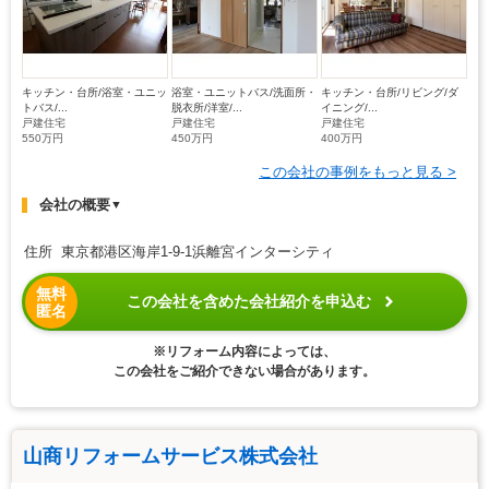
キッチン・台所/浴室・ユニッ
浴室・ユニットバス/洗面所・
キッチン・台所/リビング/ダ
トバス/...
脱衣所/洋室/...
イニング/...
戸建住宅
戸建住宅
戸建住宅
550万円
450万円
400万円
この会社の事例をもっと見る >
会社の概要
▼
住所 東京都港区海岸1-9-1浜離宮インターシティ
無料
この会社を含めた会社紹介を申込む
匿名
※リフォーム内容によっては、
この会社をご紹介できない場合があります。
山商リフォームサービス株式会社