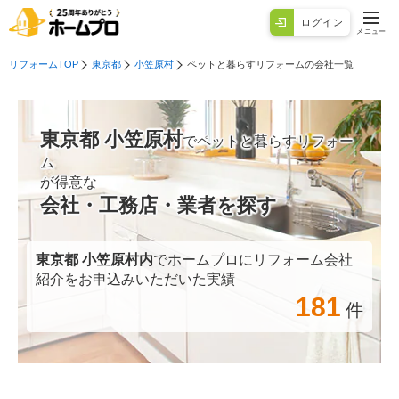
ログイン
メニュー
リフォームTOP
東京都
小笠原村
ペットと暮らすリフォームの会社一覧
東京都 小笠原村
でペットと暮らすリフォー
ム
が得意な
会社・工務店・業者を探す
東京都 小笠原村
内
でホームプロにリフォーム会社
紹介をお申込みいただいた実績
181
件