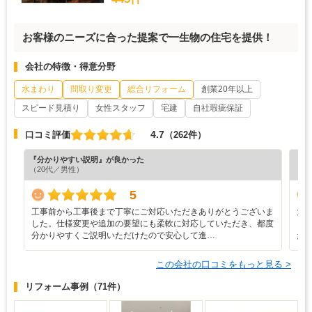
お客様のニーズに合った提案で一生物の住宅を提供！
会社の特徴・得意分野
水まわり
間取り変更
総合リフォーム
創業20年以上
スピード見積り
女性スタッフ
宅建
自社瑕疵保証
4.7
口コミ評価
（262件）
『分かりやすい説明』が良かった
『納
（20代／男性）
（6
5
工事前から工事後まで丁寧にご対応いただきありがとうございま
大
した。仕様変更や追加の要望にも柔軟に対応していただき、都度
ま
分かりやすくご説明いただけたので安心して進…
た
この会社の口コミをもっと見る >
リフォーム事例
（71件）