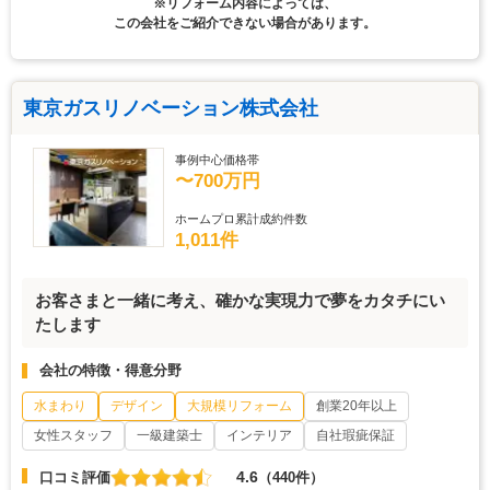
※リフォーム内容によっては、
この会社をご紹介できない場合があります。
東京ガスリノベーション株式会社
事例中心価格帯
〜700万円
ホームプロ累計成約件数
1,011件
お客さまと一緒に考え、確かな実現力で夢をカタチにい
たします
会社の特徴・得意分野
水まわり
デザイン
大規模リフォーム
創業20年以上
女性スタッフ
一級建築士
インテリア
自社瑕疵保証
4.6
口コミ評価
（440件）