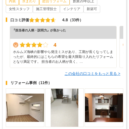
内装
水まわり
総合リフォーム
創業20年以上
女性スタッフ
施工管理技士
インテリア
新築可
4.8
口コミ評価
（33件）
『担当者の人柄・説明力』が良かった
『担
（5
4
ホルムズ海峡の影響やら発注ミスがあり、工期が長くなってしま
き
ったが、最終的にはこちらの希望を最大限取り入れたリフォーム
となり満足です。 担当者のお人柄が良く、…
この会社の口コミをもっと見る >
リフォーム事例
（11件）