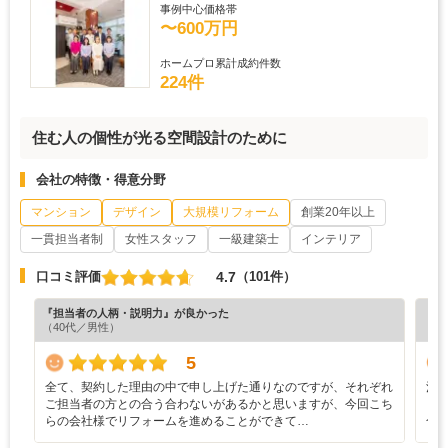
事例中心価格帯
〜600万円
ホームプロ累計成約件数
224件
住む人の個性が光る空間設計のために
会社の特徴・得意分野
マンション
デザイン
大規模リフォーム
創業20年以上
一貫担当者制
女性スタッフ
一級建築士
インテリア
4.7
口コミ評価
（101件）
『担当者の人柄・説明力』が良かった
『プ
（40代／男性）
（4
5
全て、契約した理由の中で申し上げた通りなのですが、それぞれ
清
ご担当者の方との合う合わないがあるかと思いますが、今回こち
も
らの会社様でリフォームを進めることができて…
合