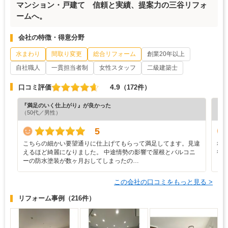
マンション・戸建て 信頼と実績、提案力の三谷リフォ
ームへ。
会社の特徴・得意分野
水まわり
間取り変更
総合リフォーム
創業20年以上
自社職人
一貫担当者制
女性スタッフ
二級建築士
4.9
口コミ評価
（172件）
『満足のいく仕上がり』が良かった
『納
（50代／男性）
（5
5
こちらの細かい要望通りに仕上げてもらって満足してます。見違
希
えるほど綺麗になりました。 中途情勢の影響で屋根とバルコニ
行
ーの防水塗装が数ヶ月おしてしまったの…
この会社の口コミをもっと見る >
リフォーム事例
（216件）