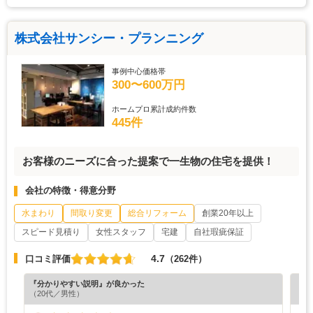
株式会社サンシー・プランニング
事例中心価格帯
300〜600万円
ホームプロ累計成約件数
445件
お客様のニーズに合った提案で一生物の住宅を提供！
会社の特徴・得意分野
水まわり
間取り変更
総合リフォーム
創業20年以上
スピード見積り
女性スタッフ
宅建
自社瑕疵保証
4.7
口コミ評価
（262件）
『分かりやすい説明』が良かった
『納
（20代／男性）
（6