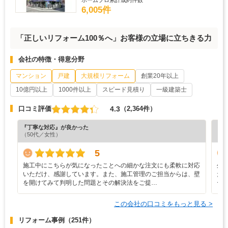
6,005件
「正しいリフォーム100％へ」お客様の立場に立ちきる力
会社の特徴・得意分野
マンション
戸建
大規模リフォーム
創業20年以上
10億円以上
1000件以上
スピード見積り
一級建築士
4.3
口コミ評価
（2,364件）
『丁寧な対応』が良かった
『納
（50代／女性）
（4
5
施工中にこちらが気になったことへの細かな注文にも柔軟に対応
外
いただけ、感謝しています。また、施工管理のご担当からは、壁
た
を開けてみて判明した問題とその解決法をご提…
ー
この会社の口コミをもっと見る >
リフォーム事例
（251件）