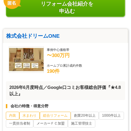
リフォーム会社紹介を
申込む
株式会社ドリームONE
事例中心価格帯
〜300万円
ホームプロ累計成約件数
190件
2026年6月度時点／Google口コミお客様総合評価『★4.8
以上』
会社の特徴・得意分野
内装
水まわり
総合リフォーム
創業20年以上
1000件以上
一貫担当者制
メーカーＦＣ加盟
施工管理技士