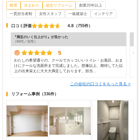
耐震
水まわり
総合リフォーム
創業20年以上
一貫担当者制
女性スタッフ
一級建築士
インテリア
4.8
口コミ評価
（755件）
『満足のいく仕上がり』が良かった
『担
（60代／女性）
（5
5
わたしの希望通りの、クールでカッコいいトイレ・お風呂、おま
き
けにクールな洗面所まで完成しました。想像以上、期待してた以
上の出来栄えに大大大満足しております。担当…
この会社の口コミをもっと見る >
リフォーム事例
（336件）