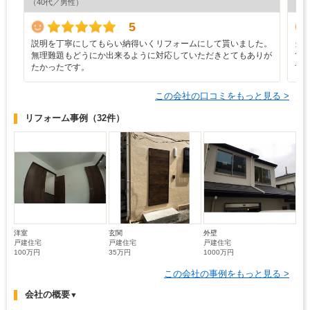
（40代／男性）
（6
5
説明を丁寧にしてもらい納得いくリフォームにして貰いました。
当
無理難題もどうにか出来るように対応していただきとてもありが
て
たかったです。
て
この会社の口コミをもっと見る >
リフォーム事例
（32件）
洋室
玄関
外壁
戸建住宅
戸建住宅
戸建住宅
100万円
35万円
1000万円
この会社の事例をもっと見る >
会社の概要
▼