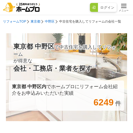
ログイン
メニュー
リフォームTOP
東京都
中野区
中古住宅を購入してリフォームの会社一覧
東京都 中野区
で中古住宅を購入してリフォ
ーム
が得意な
会社・工務店・業者を探す
東京都 中野区
内
でホームプロにリフォーム会社紹
介をお申込みいただいた実績
6249
件