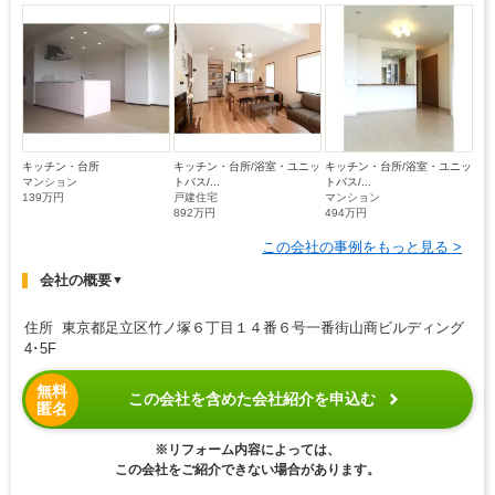
キッチン・台所
キッチン・台所/浴室・ユニッ
キッチン・台所/浴室・ユニッ
マンション
トバス/...
トバス/...
139万円
戸建住宅
マンション
892万円
494万円
この会社の事例をもっと見る >
会社の概要
▼
住所 東京都足立区竹ノ塚６丁目１４番６号一番街山商ビルディング
4･5F
無料
この会社を含めた会社紹介を申込む
匿名
※リフォーム内容によっては、
この会社をご紹介できない場合があります。