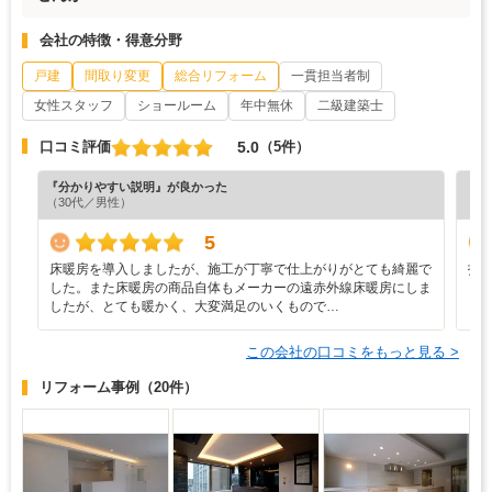
会社の特徴・得意分野
戸建
間取り変更
総合リフォーム
一貫担当者制
女性スタッフ
ショールーム
年中無休
二級建築士
5.0
口コミ評価
（5件）
『分かりやすい説明』が良かった
『丁
（30代／男性）
（5
5
床暖房を導入しましたが、施工が丁寧で仕上がりがとても綺麗で
打
した。また床暖房の商品自体もメーカーの遠赤外線床暖房にしま
く
したが、とても暖かく、大変満足のいくもので…
り
この会社の口コミをもっと見る >
リフォーム事例
（20件）