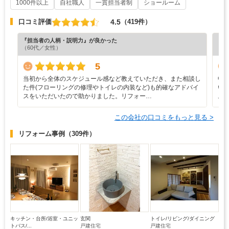
1000件以上
自社職人
一貫担当者制
ショールーム
4.5
口コミ評価
（419件）
『担当者の人柄・説明力』が良かった
『納
（60代／女性）
（6
5
当初から全体のスケジュール感など教えていただき、また相談し
中
た件(フローリングの修理やトイレの内装など)も的確なアドバイ
い
スをいただいたので助かりました。リフォー…
ム
この会社の口コミをもっと見る >
リフォーム事例
（309件）
キッチン・台所/浴室・ユニッ
玄関
トイレ/リビング/ダイニング
トバス/...
戸建住宅
戸建住宅