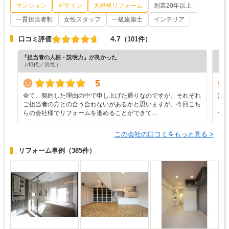
マンション
デザイン
大規模リフォーム
創業20年以上
一貫担当者制
女性スタッフ
一級建築士
インテリア
4.7
口コミ評価
（101件）
『担当者の人柄・説明力』が良かった
『プ
（40代／男性）
（4
5
全て、契約した理由の中で申し上げた通りなのですが、それぞれ
清
ご担当者の方との合う合わないがあるかと思いますが、今回こち
も
らの会社様でリフォームを進めることができて…
合
この会社の口コミをもっと見る >
リフォーム事例
（385件）