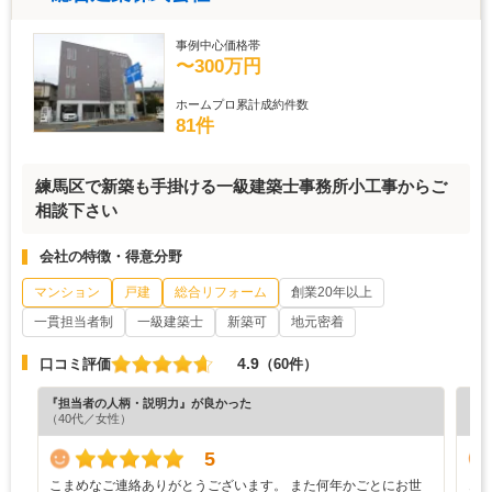
事例中心価格帯
〜300万円
ホームプロ累計成約件数
81件
練馬区で新築も手掛ける一級建築士事務所小工事からご
相談下さい
会社の特徴・得意分野
マンション
戸建
総合リフォーム
創業20年以上
一貫担当者制
一級建築士
新築可
地元密着
4.9
口コミ評価
（60件）
『担当者の人柄・説明力』が良かった
『工
（40代／女性）
（6
5
こまめなご連絡ありがとうございます。 また何年かごとにお世
き