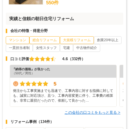
550件
実績と信頼の朝日住宅リフォーム
会社の特徴・得意分野
マンション
総合リフォーム
大規模リフォーム
創業20年以上
一貫担当者制
女性スタッフ
宅建
中古物件紹介
4.6
口コミ評価
（332件）
『納得の価格』が良かった
『担
（50代／男性）
（6
5
発注から工事実施までも迅速で、工事内容に対する指摘に対して
工
も、誠実に対応頂け、且つ、工事内容変更に伴う、工事費の精算
り
も、非常に親切だったので、依頼して良かった…
い
この会社の口コミをもっと見る >
リフォーム事例
（134件）