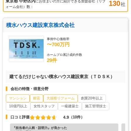
東京都 中野区
内
にお住まいの方に紹介できる加盟会社（リフ
130
社
ォーム会社）数：
積水ハウス建設東京株式会社
事例中心価格帯
〜700万円
ホームプロ累計成約件数
29件
建てるだけじゃない積水ハウス建設東京（ＴＤＳＫ）
会社の特徴・得意分野
マンション
耐震
大規模リフォーム
創業20年以上
10億円以上
女性スタッフ
一級建築士
施工管理技士
4.9
口コミ評価
（10件）
『担当者の人柄・説明力』が良かった
『プ