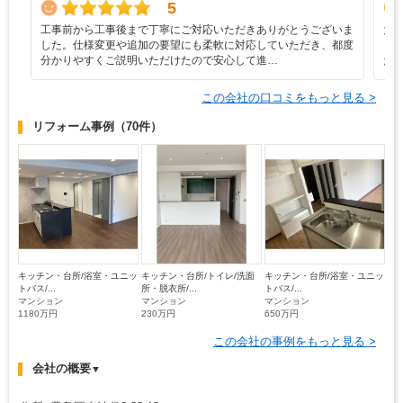
5
工事前から工事後まで丁寧にご対応いただきありがとうございま
大
した。仕様変更や追加の要望にも柔軟に対応していただき、都度
ま
分かりやすくご説明いただけたので安心して進…
た
この会社の口コミをもっと見る >
リフォーム事例
（70件）
キッチン・台所/浴室・ユニッ
キッチン・台所/トイレ/洗面
キッチン・台所/浴室・ユニッ
トバス/...
所・脱衣所/...
トバス/...
マンション
マンション
マンション
1180万円
230万円
650万円
この会社の事例をもっと見る >
会社の概要
▼