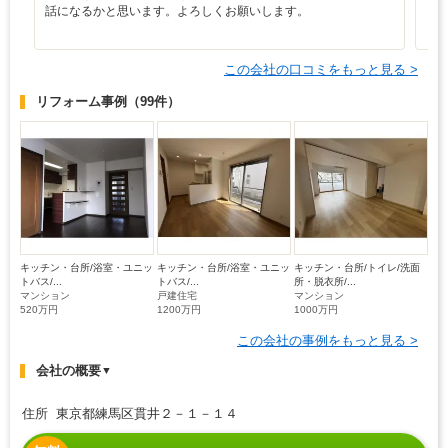
話になるかと思います。よろしくお願いします。
この会社の口コミをもっと見る >
リフォーム事例
（99件）
キッチン・台所/浴室・ユニッ
キッチン・台所/浴室・ユニッ
キッチン・台所/トイレ/洗面
トバス/...
トバス/...
所・脱衣所/...
マンション
戸建住宅
マンション
520万円
1200万円
1000万円
この会社の事例をもっと見る >
会社の概要
▼
住所 東京都練馬区貫井２－１－１４