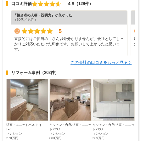
4.8
口コミ評価
（129件）
『担当者の人柄・説明力』が良かった
『担
（50代／男性）
5
直接的にはご担当のⅠさん以外分かりませんが、会社としてしっ
職
かりご対応いただけた印象です。お願いしてよかったと思いま
た
す。
この会社の口コミをもっと見る >
リフォーム事例
（202件）
浴室・ユニットバス/トイ
キッチン・台所/浴室・ユニッ
キッチン・台所/浴室・ユニッ
レ/...
トバス/...
トバス/...
マンション
マンション
マンション
270万円
883万円
589万円