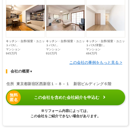
キッチン・台所/浴室・ユニッ
キッチン・台所/浴室・ユニッ
キッチン・台所/浴室・ユニッ
トバス/...
トバス/...
トバス/洋室/...
マンション
マンション
マンション
945万円
910万円
484万円
この会社の事例をもっと見る >
会社の概要
▼
住所 東京都新宿区西新宿１－８－１ 新宿ビルディング６階
無料
この会社を含めた会社紹介を申込む
匿名
※リフォーム内容によっては、
この会社をご紹介できない場合があります。