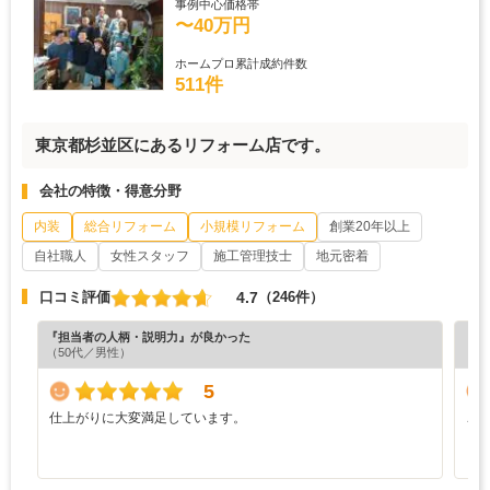
事例中心価格帯
〜40万円
ホームプロ累計成約件数
511件
東京都杉並区にあるリフォーム店です。
会社の特徴・得意分野
内装
総合リフォーム
小規模リフォーム
創業20年以上
自社職人
女性スタッフ
施工管理技士
地元密着
4.7
口コミ評価
（246件）
『担当者の人柄・説明力』が良かった
『丁
（50代／男性）
（3
5
仕上がりに大変満足しています。
こ