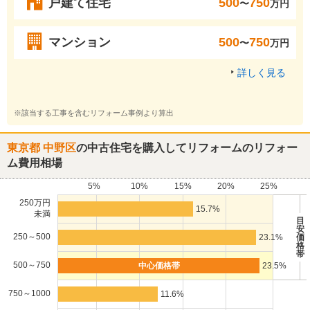
戸建て住宅
500
750
〜
万円
マンション
500
750
〜
万円
詳しく見る
※該当する工事を含むリフォーム事例より算出
東京都 中野区
の中古住宅を購入してリフォームのリフォー
ム費用相場
5%
10%
15%
20%
25%
250万円
15.7%
未満
目
安
250～500
23.1%
価
格
帯
500～750
23.5%
750～1000
11.6%