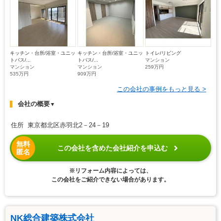
キッチン・台所/浴室・ユニッ
キッチン・台所/浴室・ユニッ
トイレ/リビング
トバス/...
トバス/...
マンション
マンション
マンション
259万円
535万円
909万円
この会社の事例をもっと見る >
会社の概要
▼
住所 東京都北区赤羽北2－24－19
無料
この会社を含めた会社紹介を申込む
匿名
※リフォーム内容によっては、
この会社をご紹介できない場合があります。
NK総合建築株式会社