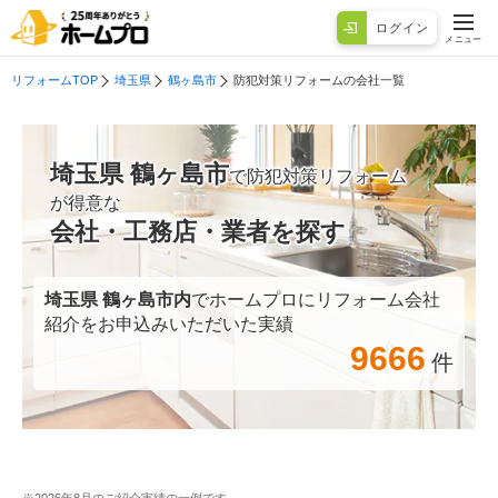
ログイン
メニュー
リフォームTOP
埼玉県
鶴ヶ島市
防犯対策リフォームの会社一覧
埼玉県 鶴ヶ島市
で防犯対策リフォーム
が得意な
会社・工務店・業者を探す
埼玉県 鶴ヶ島市
内
でホームプロにリフォーム会社
紹介をお申込みいただいた実績
9666
件