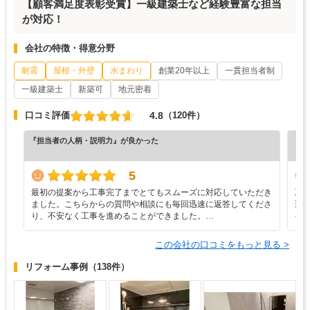
【顧客満足度表彰受賞】一級建築士など経験豊富な担当
が対応！
会社の特徴・得意分野
耐震
屋根・外壁
水まわり
創業20年以上
一貫担当者制
一級建築士
新築可
地元密着
4.8
口コミ評価
（120件）
『担当者の人柄・説明力』が良かった
『担
（6
5
最初の提案から工事完了までとてもスムーズに対応していただき
工
ました。こちらからの質問や相談にも毎回迅速に返答してくださ
遅
り、不安なく工事を進めることができました。…
そ
この会社の口コミをもっと見る >
リフォーム事例
（138件）