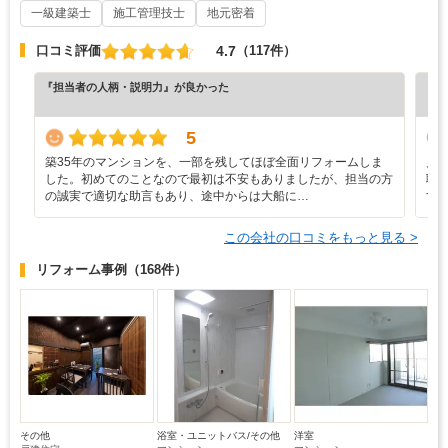
一級建築士
施工管理技士
地元密着
4.7
口コミ評価
（117件）
『担当者の人柄・説明力』が良かった
『担
（7
5
築35年のマンションを、一部を残してほぼ全面リフォームしま
見
した。初めてのことなので最初は不安もありましたが、担当の方
職
の誠実で適切な助言もあり、途中からは大船に…
す
この会社の口コミをもっと見る >
リフォーム事例
（168件）
その他
浴室・ユニットバス/その他
洋室