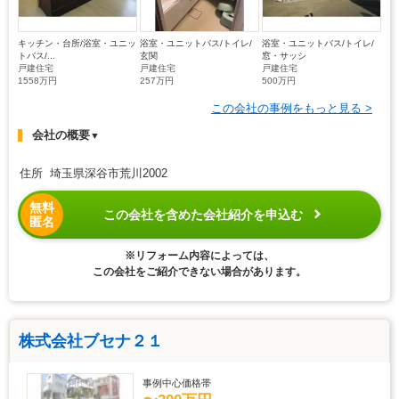
キッチン・台所/浴室・ユニッ
浴室・ユニットバス/トイレ/
浴室・ユニットバス/トイレ/
トバス/...
玄関
窓・サッシ
戸建住宅
戸建住宅
戸建住宅
1558万円
257万円
500万円
この会社の事例をもっと見る >
会社の概要
▼
住所 埼玉県深谷市荒川2002
無料
この会社を含めた会社紹介を申込む
匿名
※リフォーム内容によっては、
この会社をご紹介できない場合があります。
株式会社ブセナ２１
事例中心価格帯