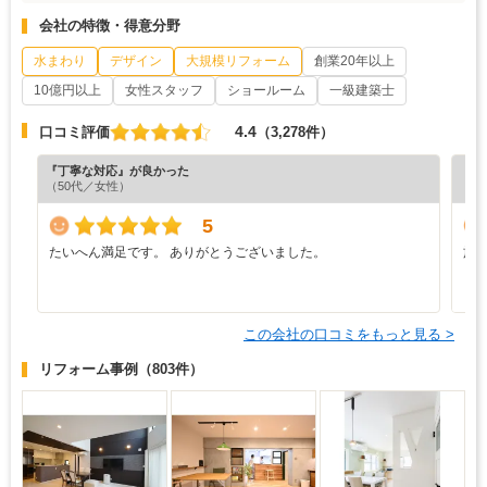
会社の特徴・得意分野
水まわり
デザイン
大規模リフォーム
創業20年以上
10億円以上
女性スタッフ
ショールーム
一級建築士
4.4
口コミ評価
（3,278件）
『丁寧な対応』が良かった
『分
（50代／女性）
（5
5
たいへん満足です。 ありがとうございました。
施
う
り
この会社の口コミをもっと見る >
リフォーム事例
（803件）