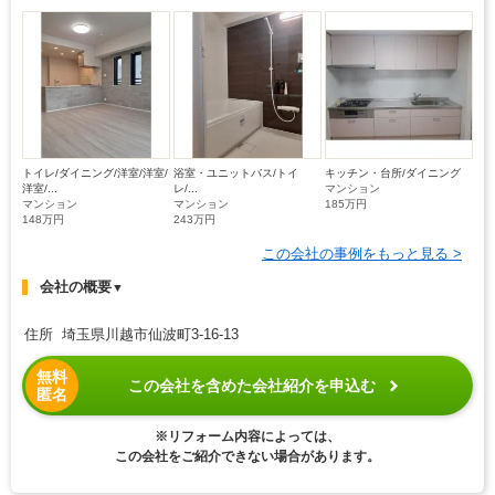
トイレ/ダイニング/洋室/洋室/
浴室・ユニットバス/トイ
キッチン・台所/ダイニング
洋室/...
レ/...
マンション
マンション
マンション
185万円
148万円
243万円
この会社の事例をもっと見る >
会社の概要
▼
住所 埼玉県川越市仙波町3-16-13
無料
この会社を含めた会社紹介を申込む
匿名
※リフォーム内容によっては、
この会社をご紹介できない場合があります。