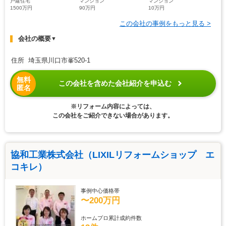
戸建住宅
マンション
マンション
1500万円
90万円
10万円
この会社の事例をもっと見る >
会社の概要
▼
住所 埼玉県川口市峯520-1
無料
この会社を含めた会社紹介を申込む
匿名
※リフォーム内容によっては、
この会社をご紹介できない場合があります。
協和工業株式会社（LIXILリフォームショップ エ
コキレ）
事例中心価格帯
〜200万円
ホームプロ累計成約件数