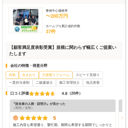
事例中心価格帯
〜200万円
ホームプロ累計成約件数
37件
【顧客満足度表彰受賞】規模に関わらず幅広くご提案い
たします
会社の特徴・得意分野
内装
水まわり
大規模リフォーム
スピード見積り
一貫担当者制
二級建築士
施工管理技士
地元密着
4.8
口コミ評価
（20件）
『担当者の人柄・説明力』が良かった
『担
（30代／女性）
（5
5
施工内容も希望通り、繁忙期、期間も希望する期間でしっかりと
当