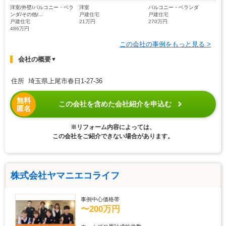
洋室/外壁/バルコニー・ベラ
洋室
バルコニー・ベランダ
ンダ/その他/...
戸建住宅
戸建住宅
戸建住宅
21万円
270万円
486万円
この会社の事例をもっと見る >
会社の概要
▼
住所 埼玉県上尾市春日1-27-36
無料
この会社を含めた会社紹介を申込む
匿名
※リフォーム内容によっては、
この会社をご紹介できない場合があります。
株式会社ヤマニエコライフ
事例中心価格帯
〜200万円