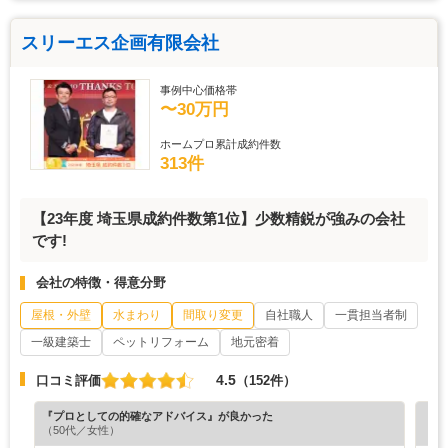
スリーエス企画有限会社
事例中心価格帯
〜30万円
ホームプロ累計成約件数
313件
【23年度 埼玉県成約件数第1位】少数精鋭が強みの会社
です!
会社の特徴・得意分野
屋根・外壁
水まわり
間取り変更
自社職人
一貫担当者制
一級建築士
ペットリフォーム
地元密着
4.5
口コミ評価
（152件）
『プロとしての的確なアドバイス』が良かった
『素
（50代／女性）
（4