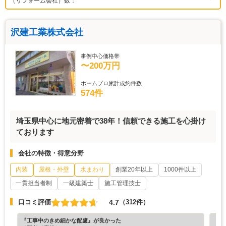
（リフォーム会社）数：
沢建工業株式会社
事例中心価格帯
〜200万円
ホームプロ累計成約件数
574件
埼玉県中心に地元密着で38年！信頼できる施工を心掛け
ております
会社の特徴・得意分野
内装
屋根・外壁
水まわり
創業20年以上
1000件以上
一貫担当者制
一級建築士
施工管理技士
4.7
口コミ評価
（312件）
『工事中のきめ細かな配慮』が良かった
『プ