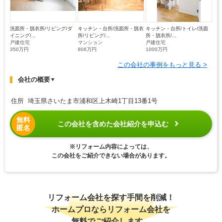
洗面所・脱衣所/リビング/ダ
キッチン・台所/洗面所・脱衣
キッチン・台所/トイレ/洗面
イニング/...
所/リビング/...
所・脱衣所/...
戸建住宅
マンション
戸建住宅
350万円
806万円
1000万円
この会社の事例をもっと見る >
会社の概要
▼
住所 埼玉県さいたま市浦和区上木崎1丁目13番1号
無料
この会社を含めた会社紹介を申込む
匿名
※リフォーム内容によっては、
この会社をご紹介できない場合があります。
リフォーム会社を探す手間を削減！
ホームプロならリフォーム会社を
無料でご紹介します。