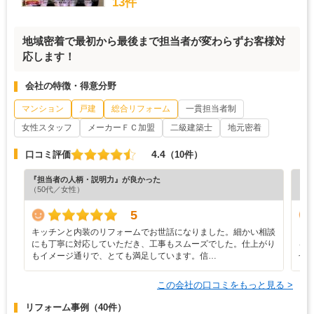
13件
地域密着で最初から最後まで担当者が変わらずお客様対
応します！
会社の特徴・得意分野
マンション
戸建
総合リフォーム
一貫担当者制
女性スタッフ
メーカーＦＣ加盟
二級建築士
地元密着
4.4
口コミ評価
（10件）
『担当者の人柄・説明力』が良かった
『担
（50代／女性）
（4
5
キッチンと内装のリフォームでお世話になりました。細かい相談
ま
にも丁寧に対応していただき、工事もスムーズでした。仕上がり
を
もイメージ通りで、とても満足しています。信…
せ
この会社の口コミをもっと見る >
リフォーム事例
（40件）