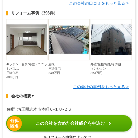
この会社の口コミをもっと見る >
リフォーム事例
（393件）
キッチン・台所/浴室・ユニッ
屋根
外壁/屋根/階段/その他
トバス/...
戸建住宅
マンション
戸建住宅
249万円
353万円
488万円
この会社の事例をもっと見る >
会社の概要
▼
住所 埼玉県志木市本町６-１８-２６
無料
この会社を含めた会社紹介を申込む
匿名
※リフォーム内容によっては、