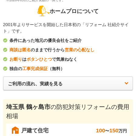
※2026年8月のご紹介実績の一例です。
ホームプロについて
2001年よりサービスを開始した日本初の「リフォーム 社紹介サイ
ト」です。
条件にあった地元の優良会社をご紹介
商談は匿名
のままで行うから
営業の心配なし
お断り
は
ボタンひとつ
で気兼ねなく
独自の
工事完成保証
（無料）
ご利用の流れ、実績を見る
埼玉県 鶴ヶ島市
の防犯対策リフォームの費用
相場
戸建て住宅
100
150
〜
万円