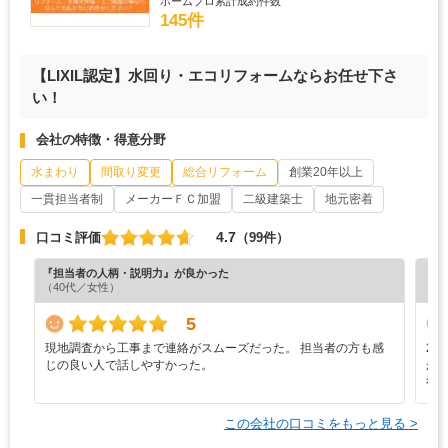
ホームプロ累計成約件数
145件
【LIXIL認定】水回り・エコリフォームならお任せ下さ
い！
会社の特徴・得意分野
水まわり
間取り変更
総合リフォーム
創業20年以上
一貫担当者制
メーカーＦＣ加盟
二級建築士
地元密着
4.7
口コミ評価
（99件）
『担当者の人柄・説明力』が良かった
『納
（40代／女性）
（5
5
現地調査から工事まで連絡がスムーズだった。 担当者の方も感
2
じの良い人で話しやすかった。
が
行
この会社の口コミをもっと見る >