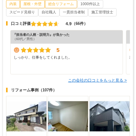
内装
屋根・外壁
総合リフォーム
1000件以上
スピード見積り
自社職人
一貫担当者制
施工管理技士
4.9
口コミ評価
（66件）
『担当者の人柄・説明力』が良かった
『丁
（60代／男性）
（6
5
しっかり、仕事をしてくれました。
親
この会社の口コミをもっと見る >
リフォーム事例
（107件）