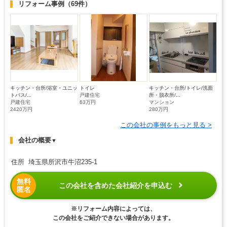
リフォーム事例
（69件）
キッチン・台所/浴室・ユニッ
トイレ
キッチン・台所/トイレ/洗面
トバス/...
戸建住宅
所・脱衣所/...
戸建住宅
63万円
マンション
2420万円
280万円
この会社の事例をもっと見る >
会社の概要
▼
住所 埼玉県所沢市牛沼235-1
無料
この会社を含めた会社紹介を申込む
匿名
※リフォーム内容によっては、
この会社をご紹介できない場合があります。