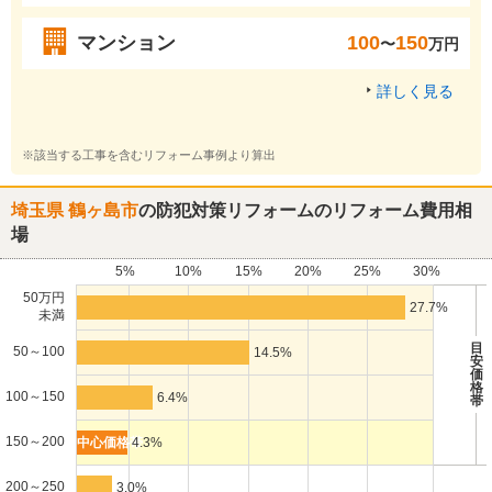
マンション
100
150
〜
万円
詳しく見る
※該当する工事を含むリフォーム事例より算出
埼玉県 鶴ヶ島市
の防犯対策リフォームのリフォーム費用相
場
5%
10%
15%
20%
25%
30%
50万円
27.7%
未満
目
50～100
14.5%
安
価
格
100～150
6.4%
帯
150～200
4.3%
200～250
3.0%