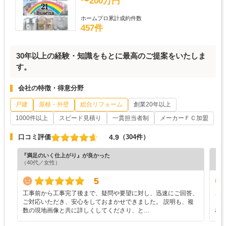
〜200万円
ホームプロ累計成約件数
457件
30年以上の経験・知識をもとに最高のご提案をいたしま
す。
会社の特徴・得意分野
戸建
屋根・外壁
総合リフォーム
創業20年以上
1000件以上
スピード見積り
一貫担当者制
メーカーＦＣ加盟
4.9
口コミ評価
（304件）
『満足のいく仕上がり』が良かった
『丁
（40代／女性）
（6
5
工事前から工事完了後まで、疑問や要望に対し、迅速にご回答、
こ
ご対応いただき、安心をしておまかせできました。 説明も、複
り
数の現地画像と共に詳しくしてくださり、と…
相