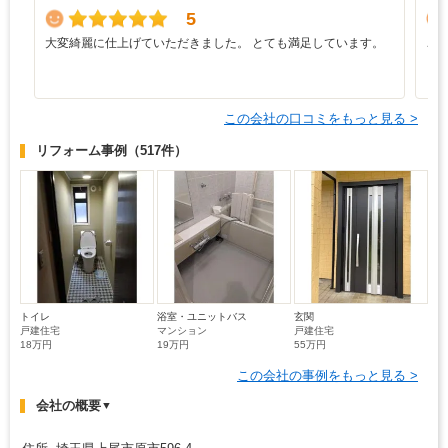
5
大変綺麗に仕上げていただきました。 とても満足しています。
ご
この会社の口コミをもっと見る >
リフォーム事例
（517件）
トイレ
浴室・ユニットバス
玄関
戸建住宅
マンション
戸建住宅
18万円
19万円
55万円
この会社の事例をもっと見る >
会社の概要
▼