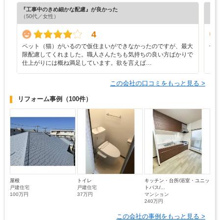
『工事中のきめ細かな配慮』が良かった
『丁
（50代／女性）
（6
4
ペット（猫）がいるので仮住まいができなかったのですが、最大
一
限配慮してくれました。職人さんたちも気持ちの良い方ばかりで
し
仕上がりには概ね満足しています。欲を言えば…
ま
この会社の口コミをもっと見る >
リフォーム事例
（100件）
屋根
トイレ
キッチン・台所/浴室・ユニッ
戸建住宅
戸建住宅
トバス/...
100万円
37万円
マンション
240万円
この会社の事例をもっと見る >