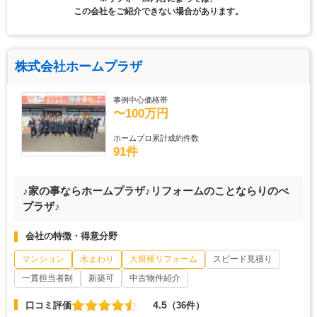
この会社をご紹介できない場合があります。
株式会社ホームプラザ
事例中心価格帯
〜100万円
ホームプロ累計成約件数
91件
♪家の事ならホームプラザ♪リフォームのことならりのべ
プラザ♪
会社の特徴・得意分野
マンション
水まわり
大規模リフォーム
スピード見積り
一貫担当者制
新築可
中古物件紹介
4.5
口コミ評価
（36件）