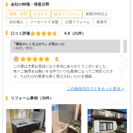
会社の特徴・得意分野
屋根・外壁
水まわり
総合リフォーム
創業20年以上
自社職人
メーカーＦＣ加盟
介護リフォーム
新築可
4.8
口コミ評価
（21件）
『満足のいく仕上がり』が良かった
『丁
（60代／男性）
（6
5
この度は大変お世話になり本当にありがとうございました。
外
色々ご無理をお願いする中でいつも親身になってご対応くださ
ン
り、たびたびの変更も快く受け入れいただき感謝…
く
この会社の口コミをもっと見る >
リフォーム事例
（30件）