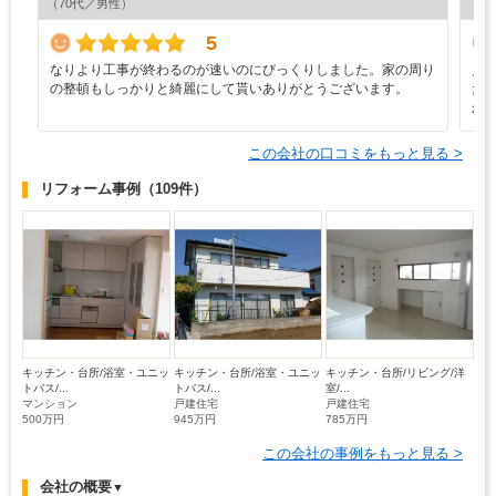
（70代／男性）
（5
5
なりより工事が終わるのが速いのにびっくりしました。家の周り
見
の整頓もしっかりと綺麗にして貰いありがとうございます。
だ
か
この会社の口コミをもっと見る >
リフォーム事例
（109件）
キッチン・台所/浴室・ユニッ
キッチン・台所/浴室・ユニッ
キッチン・台所/リビング/洋
トバス/...
トバス/...
室/...
マンション
戸建住宅
戸建住宅
500万円
945万円
785万円
この会社の事例をもっと見る >
会社の概要
▼