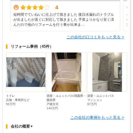
4
短時間でていねいに仕上げて致きました 後日水漏れのトラブル
今
が出ましたが直ぐに対応して致きました 予算よりかなり安く済
信
んだので他のリフォームを行う事が出来ま…
業
この会社の口コミをもっと見る >
リフォーム事例
（45件）
トイレ
浴室・ユニットバス/洗面所・
浴室・ユニットバス
店舗・事務所など
脱衣所
マンション
50万円
戸建住宅
97万円
140万円
この会社の事例をもっと見る >
会社の概要
▼