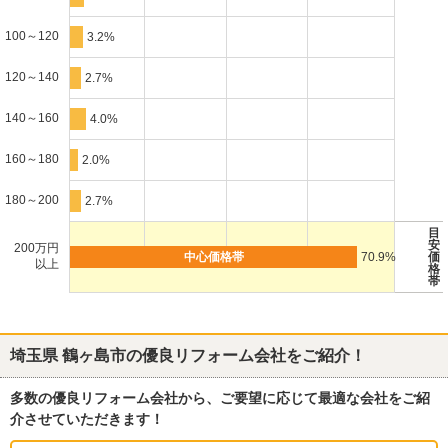
100～120
3.2%
120～140
2.7%
140～160
4.0%
160～180
2.0%
180～200
2.7%
目
安
200万円
70.9%
価
以上
格
帯
埼玉県 鶴ヶ島市
の優良リフォーム会社をご紹介！
多数の優良リフォーム会社から、ご要望に応じて最適な会社をご紹
介させていただきます！