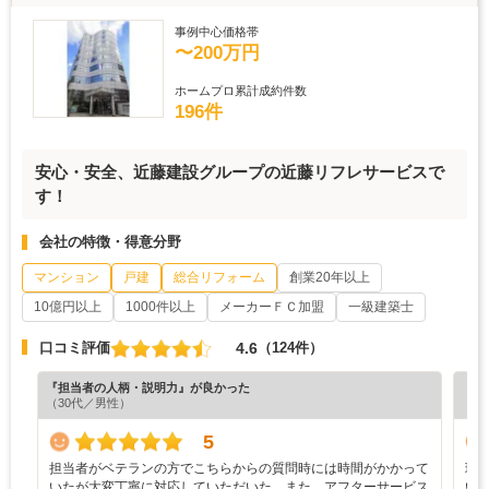
事例中心価格帯
〜200万円
ホームプロ累計成約件数
196件
安心・安全、近藤建設グループの近藤リフレサービスで
す！
会社の特徴・得意分野
マンション
戸建
総合リフォーム
創業20年以上
10億円以上
1000件以上
メーカーＦＣ加盟
一級建築士
4.6
口コミ評価
（124件）
『担当者の人柄・説明力』が良かった
『丁
（30代／男性）
（4
5
担当者がベテランの方でこちらからの質問時には時間がかかって
現
いたが大変丁寧に対応していただいた。また、アフターサービス
い