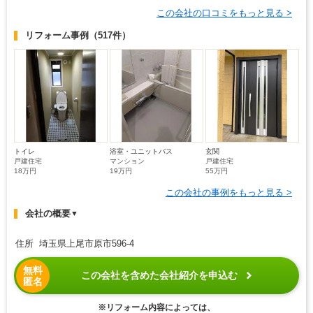
この会社の口コミをもっと見る >
リフォーム事例
（517件）
トイレ
浴室・ユニットバス
玄関
戸建住宅
マンション
戸建住宅
18万円
19万円
55万円
この会社の事例をもっと見る >
会社の概要
▼
住所 埼玉県上尾市原市596-4
無料
この会社を含めた会社紹介を申込む
匿名
※リフォーム内容によっては、