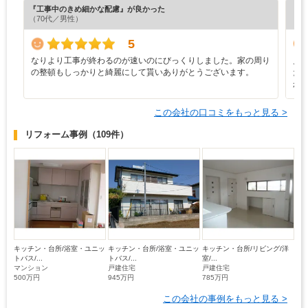
『工事中のきめ細かな配慮』が良かった
『プ
（70代／男性）
（5
5
なりより工事が終わるのが速いのにびっくりしました。家の周り
見
の整頓もしっかりと綺麗にして貰いありがとうございます。
だ
か
この会社の口コミをもっと見る >
リフォーム事例
（109件）
キッチン・台所/浴室・ユニッ
キッチン・台所/浴室・ユニッ
キッチン・台所/リビング/洋
トバス/...
トバス/...
室/...
マンション
戸建住宅
戸建住宅
500万円
945万円
785万円
この会社の事例をもっと見る >