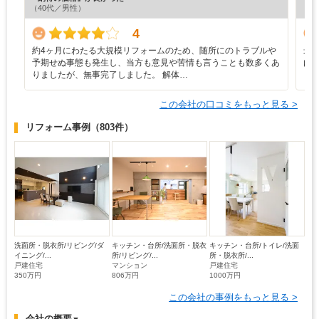
（40代／男性）
（5
4
約4ヶ月にわたる大規模リフォームのため、随所にのトラブルや
最
予期せぬ事態も発生し、当方も意見や苦情も言うことも数多くあ
内
りましたが、無事完了しました。 解体…
この会社の口コミをもっと見る >
リフォーム事例
（803件）
洗面所・脱衣所/リビング/ダ
キッチン・台所/洗面所・脱衣
キッチン・台所/トイレ/洗面
イニング/...
所/リビング/...
所・脱衣所/...
戸建住宅
マンション
戸建住宅
350万円
806万円
1000万円
この会社の事例をもっと見る >
会社の概要
▼