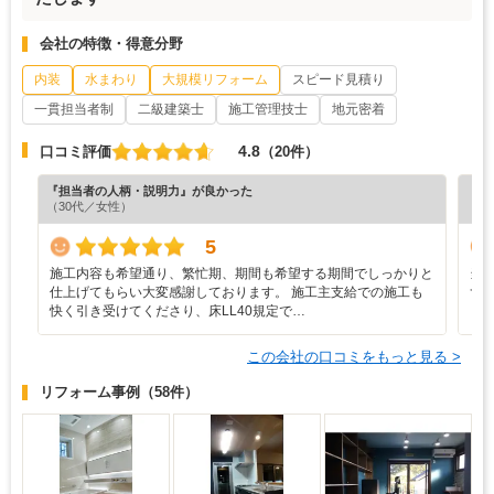
会社の特徴・得意分野
内装
水まわり
大規模リフォーム
スピード見積り
一貫担当者制
二級建築士
施工管理技士
地元密着
4.8
口コミ評価
（20件）
『担当者の人柄・説明力』が良かった
『担
（30代／女性）
（5
5
施工内容も希望通り、繁忙期、期間も希望する期間でしっかりと
当
仕上げてもらい大変感謝しております。 施工主支給での施工も
ず
快く引き受けてくださり、床LL40規定で…
く
この会社の口コミをもっと見る >
リフォーム事例
（58件）