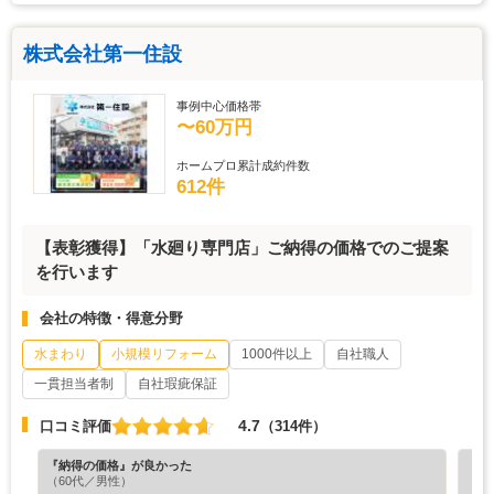
株式会社第一住設
事例中心価格帯
〜60万円
ホームプロ累計成約件数
612件
【表彰獲得】「水廻り専門店」ご納得の価格でのご提案
を行います
会社の特徴・得意分野
水まわり
小規模リフォーム
1000件以上
自社職人
一貫担当者制
自社瑕疵保証
4.7
口コミ評価
（314件）
『納得の価格』が良かった
『満
（60代／男性）
（5