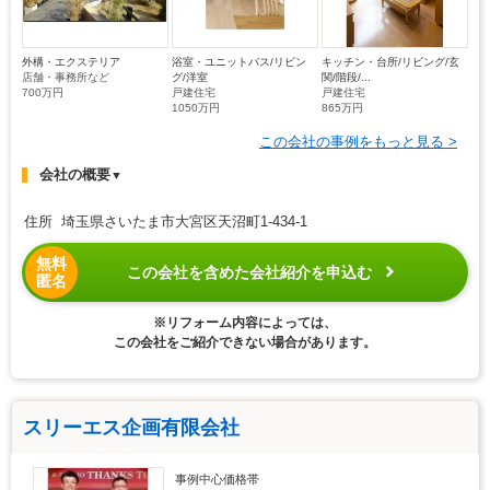
外構・エクステリア
浴室・ユニットバス/リビン
キッチン・台所/リビング/玄
店舗・事務所など
グ/洋室
関/階段/...
700万円
戸建住宅
戸建住宅
1050万円
865万円
この会社の事例をもっと見る >
会社の概要
▼
住所 埼玉県さいたま市大宮区天沼町1-434-1
無料
この会社を含めた会社紹介を申込む
匿名
※リフォーム内容によっては、
この会社をご紹介できない場合があります。
スリーエス企画有限会社
事例中心価格帯