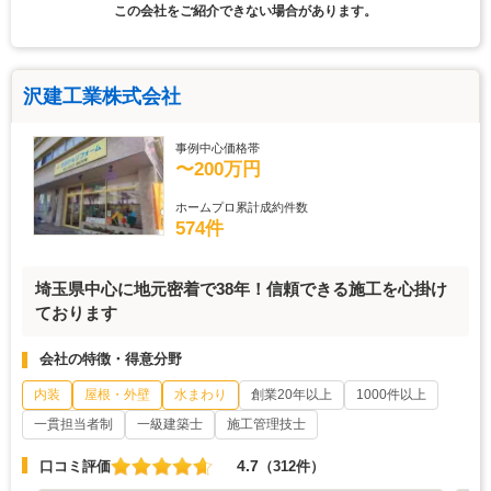
この会社をご紹介できない場合があります。
沢建工業株式会社
事例中心価格帯
〜200万円
ホームプロ累計成約件数
574件
埼玉県中心に地元密着で38年！信頼できる施工を心掛け
ております
会社の特徴・得意分野
内装
屋根・外壁
水まわり
創業20年以上
1000件以上
一貫担当者制
一級建築士
施工管理技士
4.7
口コミ評価
（312件）