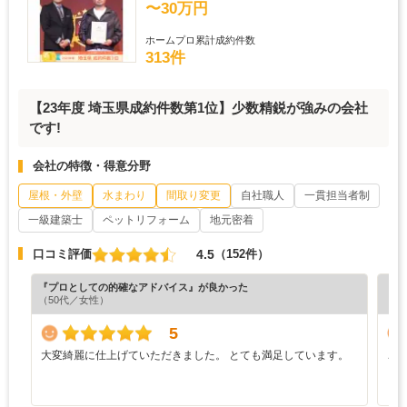
〜30万円
ホームプロ累計成約件数
313件
【23年度 埼玉県成約件数第1位】少数精鋭が強みの会社
です!
会社の特徴・得意分野
屋根・外壁
水まわり
間取り変更
自社職人
一貫担当者制
一級建築士
ペットリフォーム
地元密着
4.5
口コミ評価
（152件）
『プロとしての的確なアドバイス』が良かった
『素
（50代／女性）
（4
5
大変綺麗に仕上げていただきました。 とても満足しています。
ご