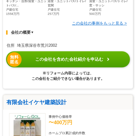
キッチン・台所/浴室・ユニッ
浴室・ユニットバス/トイレ/
浴室・ユニットバス/トイレ/
トバス/...
玄関
窓・サッシ
戸建住宅
戸建住宅
戸建住宅
1558万円
257万円
500万円
この会社の事例をもっと見る >
会社の概要
▼
住所 埼玉県深谷市荒川2002
無料
この会社を含めた会社紹介を申込む
匿名
※リフォーム内容によっては、
この会社をご紹介できない場合があります。
有限会社イケヤ建築設計
事例中心価格帯
〜400万円
ホームプロ累計成約件数