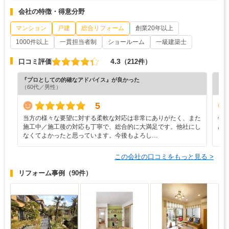
会社の特徴・得意分野
マンション
戸建
総合リフォーム
創業20年以上
1000件以上
一貫担当者制
ショールーム
一級建築士
4.3
口コミ評価
（212件）
『プロとしての的確なアドバイス』が良かった
『素
（60代／男性）
（5
5
当方の様々な要望に対する柔軟な対応は非常にありがたく、また
年
施工中／施工後の対応も丁寧で、総合的に大満足です。他社にし
感
なくてよかったと思っています。今後もよろし…
この会社の口コミをもっと見る >
リフォーム事例
（90件）