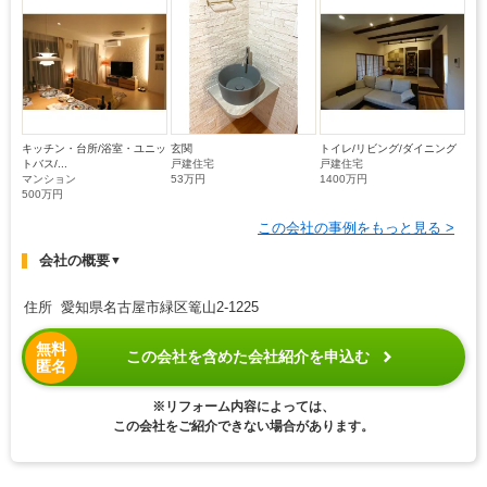
キッチン・台所/浴室・ユニッ
玄関
トイレ/リビング/ダイニング
トバス/...
戸建住宅
戸建住宅
マンション
53万円
1400万円
500万円
この会社の事例をもっと見る >
会社の概要
▼
住所 愛知県名古屋市緑区篭山2-1225
無料
この会社を含めた会社紹介を申込む
匿名
※リフォーム内容によっては、
この会社をご紹介できない場合があります。