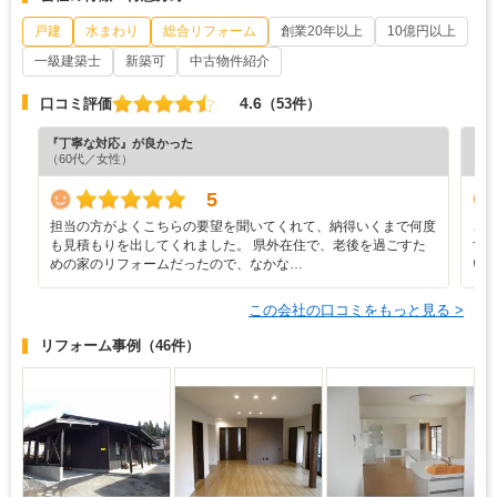
戸建
水まわり
総合リフォーム
創業20年以上
10億円以上
一級建築士
新築可
中古物件紹介
4.6
口コミ評価
（53件）
『丁寧な対応』が良かった
『丁
（60代／女性）
（5
5
担当の方がよくこちらの要望を聞いてくれて、納得いくまで何度
こ
も見積もりを出してくれました。 県外在住で、老後を過ごすた
す
めの家のリフォームだったので、なかな…
い
この会社の口コミをもっと見る >
リフォーム事例
（46件）