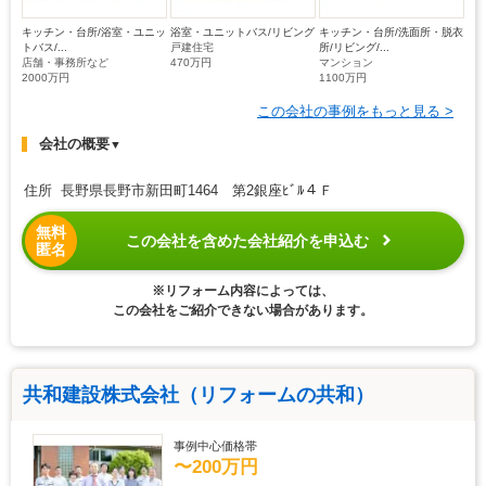
キッチン・台所/浴室・ユニッ
浴室・ユニットバス/リビング
キッチン・台所/洗面所・脱衣
トバス/...
戸建住宅
所/リビング/...
店舗・事務所など
470万円
マンション
2000万円
1100万円
この会社の事例をもっと見る >
会社の概要
▼
住所 長野県長野市新田町1464 第2銀座ﾋﾞﾙ４Ｆ
無料
この会社を含めた会社紹介を申込む
匿名
※リフォーム内容によっては、
この会社をご紹介できない場合があります。
共和建設株式会社（リフォームの共和）
事例中心価格帯
〜200万円