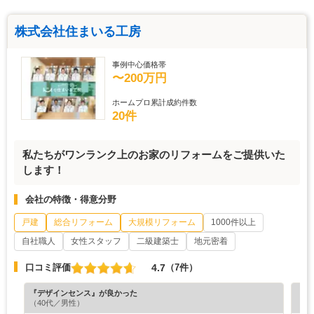
株式会社住まいる工房
事例中心価格帯
〜200万円
ホームプロ累計成約件数
20件
私たちがワンランク上のお家のリフォームをご提供いた
します！
会社の特徴・得意分野
戸建
総合リフォーム
大規模リフォーム
1000件以上
自社職人
女性スタッフ
二級建築士
地元密着
4.7
口コミ評価
（7件）
『デザインセンス』が良かった
『丁
（40代／男性）
（6