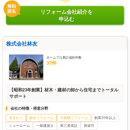
リフォーム会社紹介を
申込む
株式会社林友
ホームプロ累計成約件数
37件
【昭和23年創業】材木・建材の卸から住宅までトータル
サポート
会社の特徴・得意分野
水まわり
総合リフォーム
大規模リフォーム
創業20年以上
ショールーム
一級建築士
第三者保証
新築可