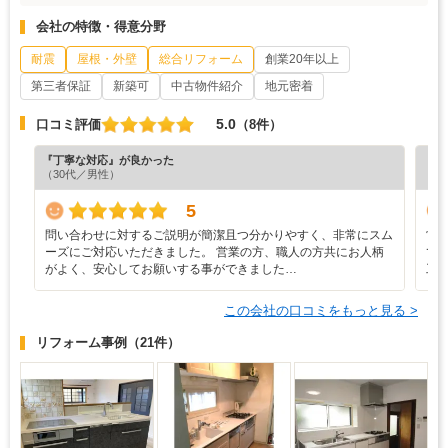
会社の特徴・得意分野
耐震
屋根・外壁
総合リフォーム
創業20年以上
第三者保証
新築可
中古物件紹介
地元密着
5.0
口コミ評価
（8件）
『丁寧な対応』が良かった
『満
（30代／男性）
（6
5
問い合わせに対するご説明が簡潔且つ分かりやすく、非常にスム
営
ーズにご対応いただきました。 営業の方、職人の方共にお人柄
て
がよく、安心してお願いする事ができました…
工
この会社の口コミをもっと見る >
リフォーム事例
（21件）