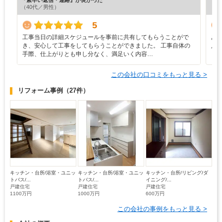
『素早い返信・連絡』が良かった
『納
（40代／男性）
（4
5
工事当日の詳細スケジュールを事前に共有してもらうことがで
あ
き、安心して工事をしてもらうことができました。 工事自体の
足
手際、仕上がりとも申し分なく、満足いく内容…
この会社の口コミをもっと見る >
リフォーム事例
（27件）
キッチン・台所/浴室・ユニッ
キッチン・台所/浴室・ユニッ
キッチン・台所/リビング/ダ
トバス/...
トバス/...
イニング/...
戸建住宅
戸建住宅
戸建住宅
1100万円
1000万円
600万円
この会社の事例をもっと見る >