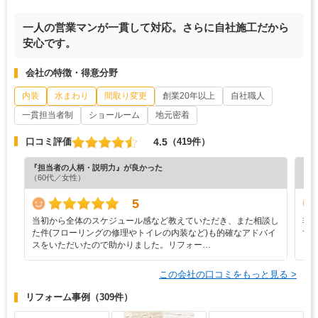
一人の営業マンが一貫して対応。さらに自社施工だから
安心です。
会社の特徴・得意分野
内装
水まわり
間取り変更
創業20年以上
自社職人
一貫担当者制
ショールーム
地元密着
4.5
口コミ評価
（419件）
『担当者の人柄・説明力』が良かった
『納
（60代／女性）
（5
5
当初から全体のスケジュール感など教えていただき、また相談し
非
た件(フローリングの修理やトイレの内装など)も的確なアドバイ
て
スをいただいたので助かりました。リフォー…
この会社の口コミをもっと見る >
リフォーム事例
（309件）