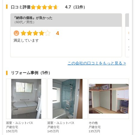
4.7
口コミ評価
（11件）
『納得の価格』が良かった
『丁
（60代／男性）
（5
4
満足しています
営
人
す
この会社の口コミをもっと見る >
リフォーム事例
（5件）
浴室・ユニットバス
浴室・ユニットバス
その他
戸建住宅
戸建住宅
戸建住宅
150万円
145万円
135万円