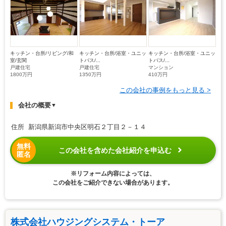
キッチン・台所/リビング/和
キッチン・台所/浴室・ユニッ
キッチン・台所/浴室・ユニッ
室/玄関
トバス/...
トバス/...
戸建住宅
戸建住宅
マンション
1800万円
1350万円
410万円
この会社の事例をもっと見る >
会社の概要
▼
住所 新潟県新潟市中央区明石２丁目２－１４
無料
この会社を含めた会社紹介を申込む
匿名
※リフォーム内容によっては、
この会社をご紹介できない場合があります。
株式会社ハウジングシステム・トーア