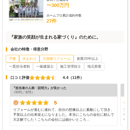
〜300万円
ホームプロ累計成約件数
27件
『家族の笑顔が生まれる家づくり』のために。
会社の特徴・得意分野
戸建
水まわり
大規模リフォーム
創業20年以上
一貫担当者制
一級建築士
施工管理技士
地元密着
4.4
口コミ評価
（11件）
『担当者の人柄・説明力』が良かった
『担
（60代／女性）
（6
5
リフォームが進むに連れて、自分の想像以上に素敵にして頂き、
実
予算以上の出来栄えになりました。本当にこちらの会社に頼んで
い
大正解でした！こちらの会社には細かいところ…
い