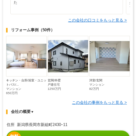
た
少
ブ
この会社の口コミをもっと見る >
リフォーム事例
（50件）
キッチン・台所/浴室・ユニッ
玄関/外壁
洋室/玄関
トバス/...
戸建住宅
マンション
マンション
1250万円
82万円
650万円
この会社の事例をもっと見る >
会社の概要
▼
住所 新潟県長岡市新組町2430ｰ11