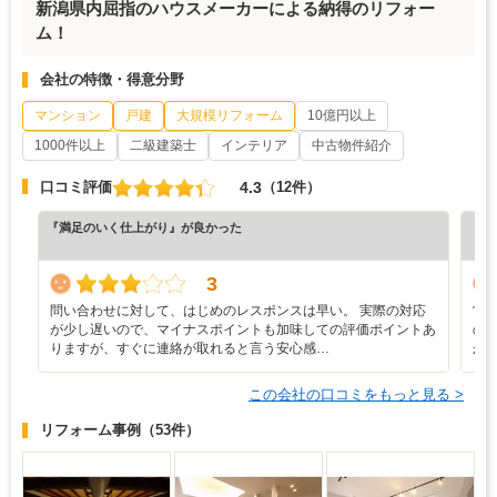
新潟県内屈指のハウスメーカーによる納得のリフォー
ム！
会社の特徴・得意分野
マンション
戸建
大規模リフォーム
10億円以上
1000件以上
二級建築士
インテリア
中古物件紹介
4.3
口コミ評価
（12件）
『満足のいく仕上がり』が良かった
『正
（6
3
問い合わせに対して、はじめのレスポンスは早い。 実際の対応
営
が少し遅いので、マイナスポイントも加味しての評価ポイントあ
の
りますが、すぐに連絡が取れると言う安心感…
が
この会社の口コミをもっと見る >
リフォーム事例
（53件）