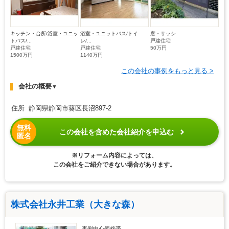
キッチン・台所/浴室・ユニッ
浴室・ユニットバス/トイ
窓・サッシ
トバス/...
レ/...
戸建住宅
戸建住宅
戸建住宅
50万円
1500万円
1140万円
この会社の事例をもっと見る >
会社の概要
▼
住所 静岡県静岡市葵区長沼897-2
無料
この会社を含めた会社紹介を申込む
匿名
※リフォーム内容によっては、
この会社をご紹介できない場合があります。
株式会社永井工業（大きな森）
事例中心価格帯