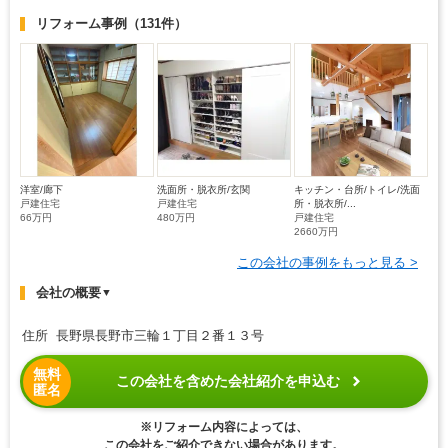
リフォーム事例
（131件）
洋室/廊下
洗面所・脱衣所/玄関
キッチン・台所/トイレ/洗面
戸建住宅
戸建住宅
所・脱衣所/...
66万円
480万円
戸建住宅
2660万円
この会社の事例をもっと見る >
会社の概要
▼
住所 長野県長野市三輪１丁目２番１３号
無料
この会社を含めた会社紹介を申込む
匿名
※リフォーム内容によっては、
この会社をご紹介できない場合があります。