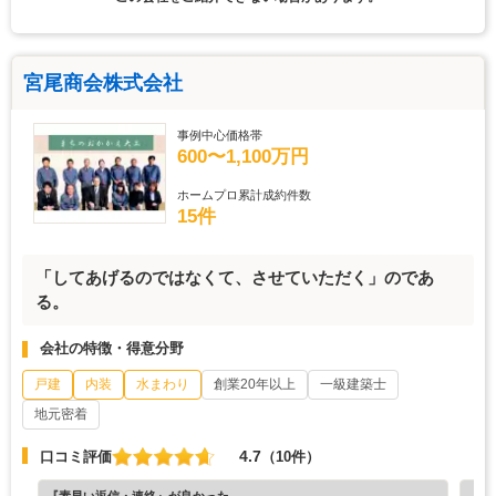
宮尾商会株式会社
事例中心価格帯
600〜1,100万円
ホームプロ累計成約件数
15件
「してあげるのではなくて、させていただく」のであ
る。
会社の特徴・得意分野
戸建
内装
水まわり
創業20年以上
一級建築士
地元密着
4.7
口コミ評価
（10件）