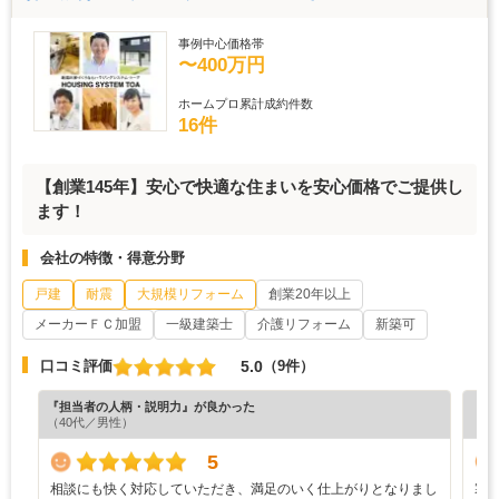
事例中心価格帯
〜400万円
ホームプロ累計成約件数
16件
【創業145年】安心で快適な住まいを安心価格でご提供し
ます！
会社の特徴・得意分野
戸建
耐震
大規模リフォーム
創業20年以上
メーカーＦＣ加盟
一級建築士
介護リフォーム
新築可
5.0
口コミ評価
（9件）
『担当者の人柄・説明力』が良かった
『担
（40代／男性）
（6
5
相談にも快く対応していただき、満足のいく仕上がりとなりまし
寒