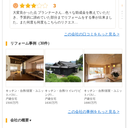
3
大変良かった点 プランナーさん…色々な助成金を教えていただ
迅
き、予算的に諦めていた部分までリフォームをする事が出来まし
工
た。また何度も何度もこちらのリクエス…
ら
この会社の口コミをもっと見る >
リフォーム事例
（30件）
キッチン・台所/浴室・ユニッ
キッチン・台所/トイレ/リビ
キッチン・台所/浴室・ユニッ
トバス/...
ング/...
トバス/...
戸建住宅
戸建住宅
戸建住宅
1500万円
1630万円
1680万円
この会社の事例をもっと見る >
会社の概要
▼