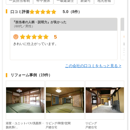
一貫担当者制
年中無休
一級建築士
新築可
地元密着
5.0
口コミ評価
（8件）
『担当者の人柄・説明力』が良かった
『プ
（60代／男性）
5
きれいに仕上がっています。
両
た
頂
この会社の口コミをもっと見る >
リフォーム事例
（19件）
浴室・ユニットバス/洗面所・
リビング/和室/玄関
リビング
脱衣所/...
戸建住宅
戸建住宅