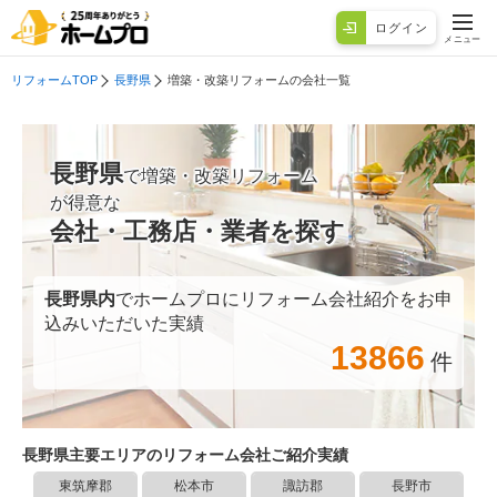
ログイン
メニュー
リフォームTOP
長野県
増築・改築リフォームの会社一覧
長野県
で増築・改築リフォーム
が得意な
会社・工務店・業者を探す
長野県
内
でホームプロにリフォーム会社紹介をお申
込みいただいた実績
13866
件
長野県
主要エリアのリフォーム会社ご紹介実績
東筑摩郡
松本市
諏訪郡
長野市