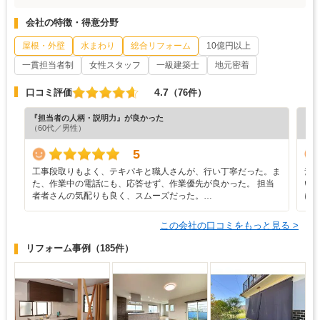
会社の特徴・得意分野
屋根・外壁
水まわり
総合リフォーム
10億円以上
一貫担当者制
女性スタッフ
一級建築士
地元密着
4.7
口コミ評価
（76件）
『担当者の人柄・説明力』が良かった
『プ
（60代／男性）
（6
5
工事段取りもよく、テキパキと職人さんが、行い丁寧だった。ま
素
た、作業中の電話にも、応答せず、作業優先が良かった。 担当
い
者者さんの気配りも良く、スムーズだった。…
に
この会社の口コミをもっと見る >
リフォーム事例
（185件）