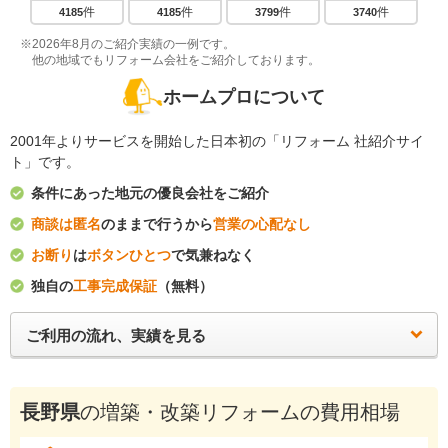
件
件
件
件
4185
4185
3799
3740
※2026年8月のご紹介実績の一例です。
他の地域でもリフォーム会社をご紹介しております。
ホームプロについて
2001年よりサービスを開始した日本初の「リフォーム 社紹介サイ
ト」です。
条件にあった地元の優良会社をご紹介
商談は匿名
のままで行うから
営業の心配なし
お断り
は
ボタンひとつ
で気兼ねなく
独自の
工事完成保証
（無料）
ご利用の流れ、実績を見る
長野県
の増築・改築リフォームの費用相場