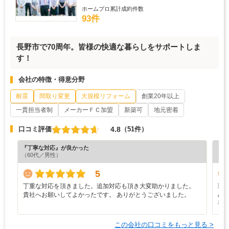
ホームプロ累計成約件数
93件
長野市で70周年。皆様の快適な暮らしをサポートしま
す！
会社の特徴・得意分野
耐震
間取り変更
大規模リフォーム
創業20年以上
一貫担当者制
メーカーＦＣ加盟
新築可
地元密着
4.8
口コミ評価
（51件）
『丁寧な対応』が良かった
『担
（60代／男性）
（7
5
丁重な対応を頂きました。追加対応も頂き大変助かりました。
現
貴社へお願いしてよかったです。 ありがとうございました。
め
複
この会社の口コミをもっと見る >