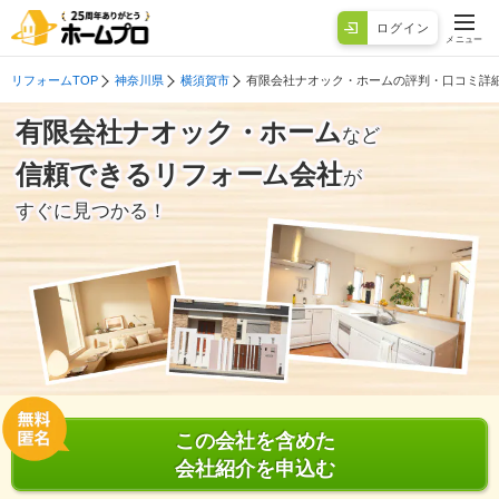
ログイン
メニュー
リフォームTOP
神奈川県
横須賀市
有限会社ナオック・ホームの評判・口コミ詳
有限会社ナオック・ホーム
など
信頼できるリフォーム会社
が
すぐに見つかる！
この会社を含めた
会社紹介を申込む