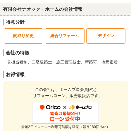
家具の移動や、お部屋の片付け等、工事のしやすい環境作りに努め
有限会社ナオック・ホームの会社情報
て頂き大変助かりました。
今後ともよろしくお願い致します。
得意分野
建物のタイプ
： 戸建住宅
リフォーム箇所
： 家全体、
キッチン・台所
、
浴室・ユニットバス
、
トイレ
、
外
間取り変更
総合リフォーム
デザイン
壁
、
外構・エクステリア
、
リビング
、
ダイニング
、
和室
、
玄
関
、
廊下
、
階段
、その他
価格
： 7,980,000円
会社の特徴
施工地
：
神奈川県
横須賀市
一貫担当者制、二級建築士、施工管理技士、新築可、地元密着
築年数
： 30年以上
工事完了日
： 2015年10月26日
お得情報
『納得の価格』が良かった
（40代/男性）
この会社は、ホームプロ会員限定
4
「リフォームローン」販売取扱店です。
他社の元の工事がずさんだったが、丁寧に直しながらリフォームし
ていただいた。
ありがとうございました。
最短2日でローンの利用可能額を確認（最長180回払い）