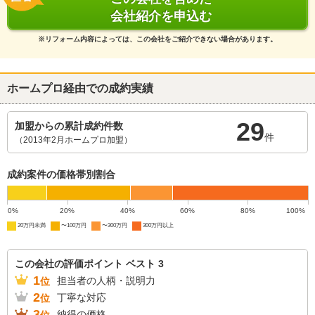
会社紹介を申込む
※リフォーム内容によっては、この会社をご紹介できない場合があります。
ホームプロ経由での成約実績
29
加盟からの累計成約件数
件
（2013年2月ホームプロ加盟）
成約案件の価格帯別割合
0%
20%
40%
60%
80%
100%
20万円未満
〜100万円
〜300万円
300万円以上
この会社の評価ポイント ベスト 3
1
担当者の人柄・説明力
位
2
丁寧な対応
位
3
納得の価格
位