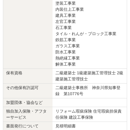
塗装工事業
リフォーム箇所
：
和室
内装仕上工事業
価格
： 334,800円
建具工事業
施工地
：
神奈川県
逗子市
左官工事業
築年数
： 11〜15年
石工事業
工事完了日
： 2014年10月31日
タイル・れんが・ブロック工事業
鉄筋工事業
『素早い返信・連絡』が良かった
（30代/女性）
ガラス工事業
防水工事業
5
熱絶縁工事業
解体工事業
ベランダの板の貼り替えを壁のメンテナンスと同タイミングでやっ
保有資格
二級建築士 1級建築施工管理技士 2級
たほうがよいとアドバイスいただきとても参考になりました。
建築施工管理技士
この会社に決めた理由
その他保有許認可
二級建築士事務所 神奈川県知事登
録 第10776号
対応の速さ、説明の丁寧さ、価格
加盟団体・協会など
リフォーム会社からの返答
独自加入保険・アフタ
リフォーム瑕疵保険 住宅瑕疵担保責
ーサービス
任保険 建設工事保険
この度は弊社をご利用頂きありがとうございました。
次回、外壁・バルコニーの改修の際はぜひお見積りに参加させて下
書面発行について
見積明細書