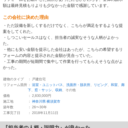
額は最終見積もりよりも少なかった金額で感謝しています。
この会社に決めた理由
・ただ設備を新しくするだけでなく、こちらが満足をするような提
案をしてくれた。
・しつこいセールスはなく、担当者の誠実なそうな人柄がよかっ
た。
・他にも安い金額を提示した会社はあったが、こちらの希望するリ
フォームの内容と提示された金額が見合っていた。
・工事の期間が短期間で集中して作業を行ってもらえそうな点がよ
かった。
建物のタイプ
： 戸建住宅
リフォーム箇所
：
浴室・ユニットバス
、
洗面所・脱衣所
、
リビング
、
和室
、
廊
下
、
窓・サッシ
、
収納
、その他
価格
： 2,830,000円
施工地
：
神奈川県
横須賀市
築年数
： 26〜30年
工事完了日
： 2018年11月11日
『担当者の人柄・説明力』が良かった