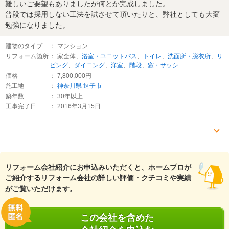
難しいご要望もありましたが何とか完成しました。
普段では採用しない工法を試させて頂いたりと、弊社としても大変
勉強になりました。
建物のタイプ
： マンション
リフォーム箇所
： 家全体、
浴室・ユニットバス
、
トイレ
、
洗面所・脱衣所
、
リ
ビング
、
ダイニング
、
洋室
、
階段
、
窓・サッシ
価格
： 7,800,000円
施工地
：
神奈川県
逗子市
築年数
： 30年以上
工事完了日
： 2016年3月15日
『担当者の人柄・説明力』が良かった
（50代/女性）
リフォーム会社紹介にお申込みいただくと、ホームプロが
5
ご紹介するリフォーム会社の詳しい評価・クチコミや実績
がご覧いただけます。
何と言っても担当者の人柄、こちらの要望を「出来ます。」「作り
ます。」「探します。」と言って安心感を与えてくれたこと。
そして、こちらの話をカウンセラーのように、良く聞いてくれたこ
この会社を含めた
と。