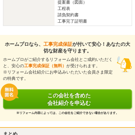
さい。
提案書（図面）
工程表
建物のタイプ
： 戸建住宅
請負契約書
リフォーム箇所
：
バルコニー・ベランダ
工事完了証明書
価格
： 48,600円
施工地
：
神奈川県
横浜市
築年数
： 6〜10年
ホームプロなら、
工事完成保証
が付いて安心！あなたの大
工事完了日
： 2014年10月20日
切な財産を守ります。
『担当者の人柄・説明力』が良かった
ホームプロがご紹介するリフォーム会社とご成約いただく
と、安心の
工事完成保証（無料）
が受けられます。
5
※リフォーム会社紹介にお申込みいただいた会員さま限定
の特典です。
早い対応や細かい心配りに感謝しています。
この会社を含めた
この会社に決めた理由
会社紹介を申込む
連絡が一社だけだった。
※リフォーム内容によっては、この会社をご紹介できない場合があります。
リフォーム会社からの返答
この度は弊社をご利用いただきありがとうございました。
まとめ