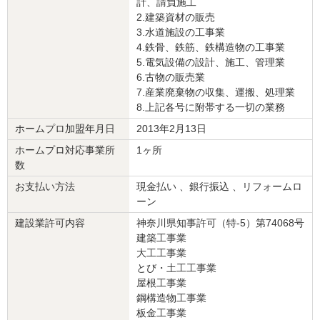
計、請負施工
2.建築資材の販売
『満足のいく仕上がり』が良かった
（40代/女性）
3.水道施設の工事業
4.鉄骨、鉄筋、鉄構造物の工事業
5
5.電気設備の設計、施工、管理業
6.古物の販売業
仕上がりに、大変満足しております。
7.産業廃棄物の収集、運搬、処理業
また、リフォームを行う際はお願いしたいと思っております。
8.上記各号に附帯する一切の業務
ありがとうございました。
ホームプロ加盟年月日
2013年2月13日
この会社に決めた理由
ホームプロ対応事業所
1ヶ所
数
マンションの防音対策と近隣への配慮と
担当者の対応がよかったため。
お支払い方法
現金払い 、銀行振込 、リフォームロ
ーン
リフォーム会社からの返答
建設業許可内容
神奈川県知事許可（特-5）第74068号
建築工事業
この度は弊社をご利用頂きありがとうございました。
大工工事業
メディシンボックスの納期に遅れがあり申し訳ありませんでした。
とび・土工工事業
またリフォームの機会がございましたら
屋根工事業
ぜひお声掛けください。
鋼構造物工事業
板金工事業
建物のタイプ
： マンション