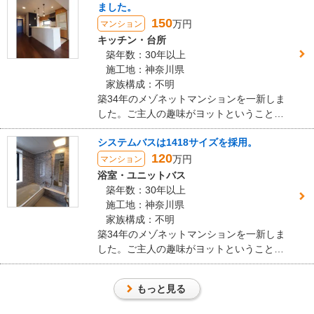
価格
： 5,276,000円
ました。
水回り用床材、Archi-SpecYUKAサニタリー
施工地
：
神奈川県
横須賀市
150
用にて仕上げました。
万円
マンション
築年数
： 26〜30年
キッチン・台所
工事完了日
： 2015年12月16日
築年数：30年以上
施工地：神奈川県
『丁寧な対応』が良かった
（60代/男性）
家族構成：不明
築34年のメゾネットマンションを一新しま
5
した。ご主人の趣味がヨットということで
差し色に青を各部に配色しました。
システムバスは1418サイズを採用。
この度は大変お世話になりました。
120
職人さんもいろいろな面で気持ちよく接してくれました。
万円
マンション
また施工についても些細なことでお願いも聞いて頂き感謝してま
浴室・ユニットバス
す。
築年数：30年以上
又何かの機会がありましたらその節はお願い致します。
施工地：神奈川県
家族構成：不明
この会社に決めた理由
築34年のメゾネットマンションを一新しま
した。ご主人の趣味がヨットということで
御社の評価の大変良いところ又地元であること
差し色に青を各部に配色しました。
リフォーム会社からの返答
もっと見る
この度は弊社をご利用いただきありがとうございました。