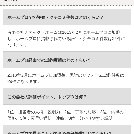
お子様の野球の練習に、ご主人のゴルフの練習にぜひご活用下さ
い。
ホームプロでの評価・クチコミ件数はどのくらい？
建物のタイプ
： 戸建住宅
リフォーム箇所
：
外構・エクステリア
有限会社ナオック・ホームは2013年2月にホームプロに加盟
価格
： 200,000円
し、ホームプロに掲載されている評価・クチコミ件数は24件に
施工地
：
神奈川県
横須賀市
なります。
築年数
： 16〜20年
工事完了日
： 2014年3月28日
ホームプロ経由での成約実績はどのくらい？
2013年2月にホームプロ加盟後、累計のリフォーム成約件数は
29件になります。
この会社の評価ポイント、トップ３は何？
1位：担当者の人柄・説明力、2位：丁寧な対応、3位：納得の
価格、3位：素早い返信・連絡、3位：分かりやすい説明
ホームプロで見ることができる事例件数はどのくらい？