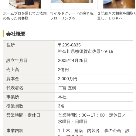
３社へ見積依頼をしましたが、他の２社が気ずかなかった玄関の軒
先の補修等を提案して頂き見積金額は他の会社より、少々高かった
ホームプロを通じてご依頼
ワイルドグレードの突き板
２間続きの和室を間取
のあったお客様...
フローリングを...
更し、ＬＤＫへ...
のですが、Ｎ社に決めました。
会社概要
リフォーム会社からの返答
この度は弊社に施工させて頂き有難うございました。
住所
〒239-0835
施工中は天候により工程が長引きましたが
神奈川県横須賀市佐原4-9-16
お客様のご協力が有り完工できたことを感謝いたします。
設立年月日
2005年4月25日
お客様には施工中の施工箇所、開口しないと見えない下地などを、
売上高
2億円
お忙しい中何度も確認して有難うございました。
資本金
2,000万円
今後リフォームや建物の事で何か有りましたら弊社をよろしくお願
代表者名
二宮 直樹
いいたします。
事業所
本社
建物のタイプ
： 戸建住宅
従業員数
3名
リフォーム箇所
：
外壁
、
屋根
、
和室
、
玄関
、
廊下
価格
： 2,082,000円
営業時間・定休日
営業時間9：00～17：00 定休日／
施工地
：
神奈川県
横須賀市
水曜日・日曜日
築年数
： 16〜20年
事業内容
1.土木、建築、内装各工事の企画、設
工事完了日
： 2014年12月19日