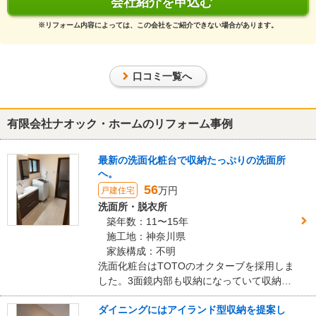
会社紹介を申込む
この会社に決めた理由
※リフォーム内容によっては、この会社をご紹介できない場合があります。
当初の申し込みは、和室の畳替えとキッチンだけだったが、見積の
段階で、洗面所、トイレ、廊下の張替、和室の壁、縁台の交換、鉄
のフェンスの塗装と多所にわたり、工事途中もテーブルの作成や器
口コミ一覧へ
具の取り付け等もお願いして、すべにおいて解決してくれた。
正直、見積を依頼した業者の中で一番高額だったが、洗面所の壁を
広げる案やレンジボードの上戸棚の作成、テレビ台の作成の案は、
有限会社ナオック・ホームのリフォーム事例
他の業者にはなかったから金額に見合った工事だったと思う。
最新の洗面化粧台で収納たっぷりの洗面所
リフォーム会社からの返答
へ。
56
この度は弊社をご利用いただきありがとうございました。
万円
戸建住宅
家具製作にあたり、詳細なスケッチをご用意して頂いたのですぐに
洗面所・脱衣所
製作に移行できました。お客様と一緒に作り上げる楽しさを改めて
築年数：11〜15年
実感でき、良い経験となりました。
施工地：神奈川県
それでは、次回の工事もぜひお任せください。
家族構成：不明
洗面化粧台はTOTOのオクターブを採用しま
建物のタイプ
： 戸建住宅
した。3面鏡内部も収納になっていて収納量
リフォーム箇所
：
キッチン・台所
、
トイレ
、
洗面所・脱衣所
、
外構・エクステ
は抜群です。今まで無垢フローリングだっ
リア
、
ダイニング
、
和室
、
廊下
、その他
ダイニングにはアイランド型収納を提案し
た床は下地から直した後、パナソニックの