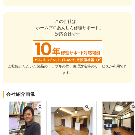
この会社に決めた理由
価格が一番安く、自宅からも近かったので安心してお願いできまし
た。
この会社は、
「ホームプロあんしん修理サポート」
建物のタイプ
： マンション
対応会社です
リフォーム箇所
：
トイレ
、その他
価格
： 259,200円
施工地
：
神奈川県
横須賀市
築年数
： 16〜20年
工事完了日
： 2015年1月13日
ご登録いただいた製品のトラブルの際、修理対応等のサービスが利用でき
ます。
『丁寧な対応』が良かった
（70代/男性）
5
会社紹介画像
外壁・玄関ドア・廊下の床張替の予定でしたが、屋根の塗装・玄関
の軒先の補修・畳の張替が追加となりました。解り易い工事説明
と、特に、外壁等の工事は天候の影響もあり、日数は掛かりました
が、丁寧な工事をし頂き感謝・満足しています。
この会社に決めた理由