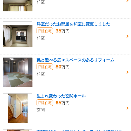
和室
洋室だったお部屋を和室に変更しました
35
万円
戸建住宅
和室
孫と遊べる広々スペースのあるリフォーム
80
万円
戸建住宅
和室
生まれ変わった玄関ホール
65
万円
戸建住宅
玄関