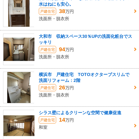
水はねにも安心。
38
万円
戸建住宅
洗面所・脱衣所
大和市 収納スペース30％UPの洗面化粧台でス
ッキリ
94
万円
戸建住宅
洗面所・脱衣所
横浜市 戸建住宅 TOTOオクターブスリムで
洗面リフォーム：2階
26
万円
戸建住宅
洗面所・脱衣所
シラス壁によるクリーンな空間で健康促進
14
万円
戸建住宅
和室