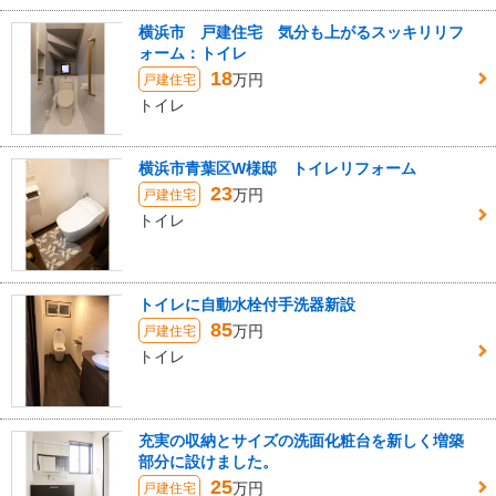
横浜市 戸建住宅 気分も上がるスッキリリフ
ォーム：トイレ
18
万円
戸建住宅
トイレ
横浜市青葉区W様邸 トイレリフォーム
23
万円
戸建住宅
トイレ
トイレに自動水栓付手洗器新設
85
万円
戸建住宅
トイレ
充実の収納とサイズの洗面化粧台を新しく増築
部分に設けました。
25
万円
戸建住宅