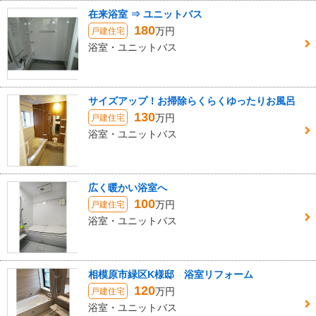
在来浴室 ⇒ ユニットバス
180
万円
戸建住宅
浴室・ユニットバス
サイズアップ！お掃除らくらくゆったりお風呂
130
万円
戸建住宅
浴室・ユニットバス
広く暖かい浴室へ
100
万円
戸建住宅
浴室・ユニットバス
相模原市緑区K様邸 浴室リフォーム
120
万円
戸建住宅
浴室・ユニットバス