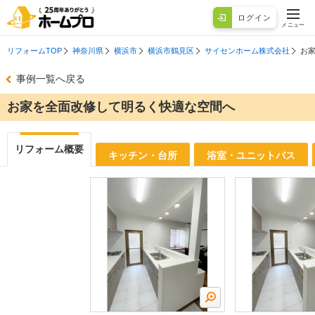
ログイン
メニュー
リフォームTOP
神奈川県
横浜市
横浜市鶴見区
サイセンホーム株式会社
お
事例一覧へ戻る
お家を全面改修して明るく快適な空間へ
リフォーム概要
キッチン・台所
浴室・ユニットバス