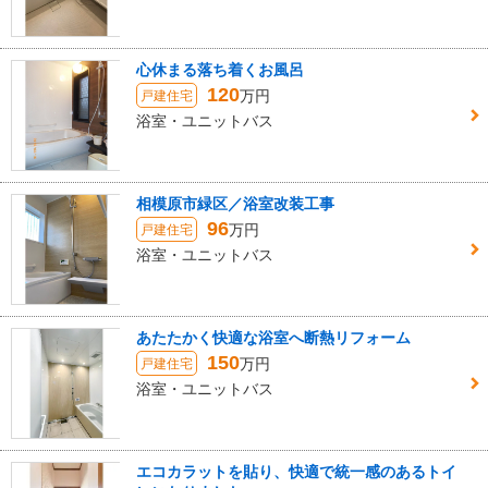
心休まる落ち着くお風呂
120
万円
戸建住宅
浴室・ユニットバス
相模原市緑区／浴室改装工事
96
万円
戸建住宅
浴室・ユニットバス
あたたかく快適な浴室へ断熱リフォーム
150
万円
戸建住宅
浴室・ユニットバス
エコカラットを貼り、快適で統一感のあるトイ