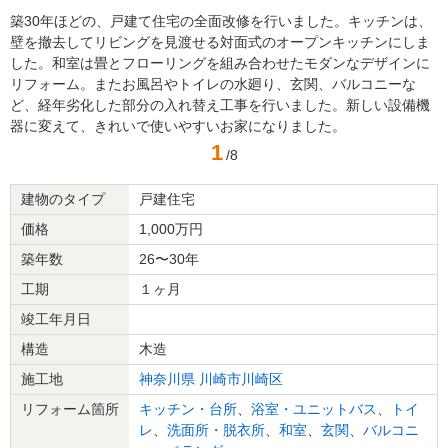
築30年ほどの、戸建て住宅の全面改修を行いました。キッチンは、
壁を撤去してリビングを見渡せる対面式のオープンキッチンにしま
した。和室は畳とフローリングを組み合わせたモダンなデザインに
リフォーム。またお風呂やトイレの水廻り、玄関、バルコニーな
ど、経年劣化した部分の入れ替え工事を行いました。新しい設備機
器に変えて、きれいで使いやすいお家になりました。
1
/8
建物のタイプ
戸建住宅
価格
1,000万円
築年数
26〜30年
工期
１ヶ月
竣工年月日
構造
木造
施工地
神奈川県
川崎市川崎区
リフォーム箇所
キッチン・台所
、
浴室・ユニットバス
、
トイ
レ
、
洗面所・脱衣所
、
和室
、
玄関
、
バルコニ