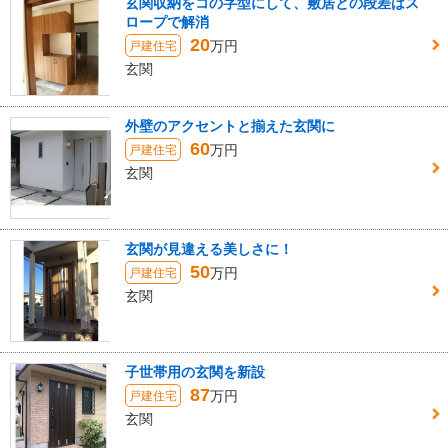
玄関収納をコの字型にして、敷居との段差はス
ロープで解消
20
万円
戸建住宅
玄関
外壁のアクセントと揃えた玄関に
60
万円
戸建住宅
玄関
玄関が見違える美しさに！
50
万円
戸建住宅
玄関
子世帯用の玄関を新設
87
万円
戸建住宅
玄関