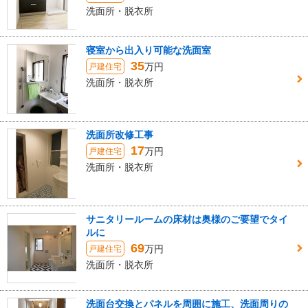
洗面所・脱衣所
寝室から出入り可能な洗面室
35
万円
戸建住宅
洗面所・脱衣所
洗面所改修工事
17
万円
戸建住宅
洗面所・脱衣所
サニタリールームの床材は奥様のご要望でタイ
ルに
69
万円
戸建住宅
洗面所・脱衣所
洗面台交換とパネルを周囲に施工、洗面周りの