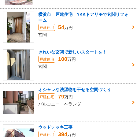
横浜市 戸建住宅 YKKドアリモで玄関リフォ
ーム
54
万円
戸建住宅
玄関
きれいな玄関で新しいスタートを！
100
万円
戸建住宅
玄関
オシャレな洗濯物を干せる空間づくり
79
万円
戸建住宅
バルコニー・ベランダ
ウッドデッキ工事
394
万円
戸建住宅