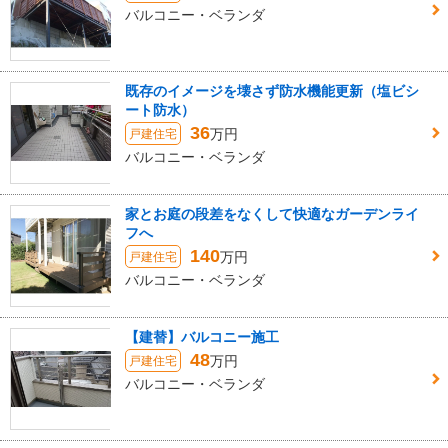
バルコニー・ベランダ
既存のイメージを壊さず防水機能更新（塩ビシ
ート防水）
36
万円
戸建住宅
バルコニー・ベランダ
家とお庭の段差をなくして快適なガーデンライ
フへ
140
万円
戸建住宅
バルコニー・ベランダ
【建替】バルコニー施工
48
万円
戸建住宅
バルコニー・ベランダ