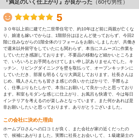
『満足のいく仕上がり』が良かった
（60代/男性）
5
３０年以上前に建てた二世帯住宅で、約10年ほど前に両親が亡くな
り、娘達も嫁いでからは、1階部分はほとんど使っておらず、今回2
階に住みながらの1階全体のリフォームをお願いしましたが、共働き
で週末以外留守をしていたにも関わらず、本当にスムーズに作業を
していただき感謝しております。不要品の移動など細かいところま
で、いろいろとお手間もかけてしまい申し訳ありませんでした。キ
ッチン、リビングダイニングを壁を取払って、オープンキッチンに
していただき、部屋も明るくなり大満足しております。社長さんは
じめ、職人さんたちも皆さま感じの良いかたばかりで、手際もよ
く、仕事ぶりもたしかで、本当にお願いして良かったと思っており
ます。和室もモダンな感じに仕上がり、お風呂も快適で、今は毎日
インテリアを考えるのが楽しみとなっています。また何かあれば是
非お願いしたいと思っております。ありがとうございました。
この会社に決めた理由
ホームプロさんへの口コミが良く、また会社が家の近くだったの
で、候補にあがりました。実際に社長とお会いして、１級建築士の