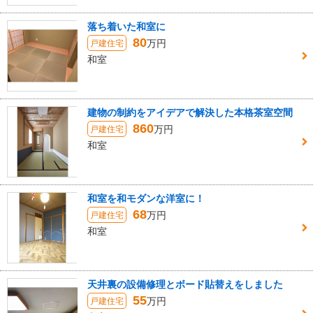
落ち着いた和室に
80
万円
戸建住宅
和室
建物の制約をアイデアで解決した本格茶室空間
860
万円
戸建住宅
和室
和室を和モダンな洋室に！
68
万円
戸建住宅
和室
天井裏の設備修理とボード貼替えをしました
55
万円
戸建住宅