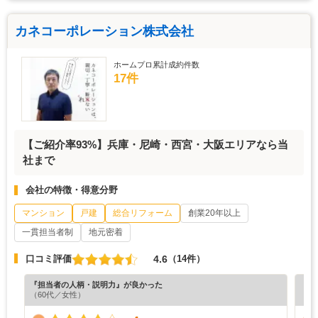
カネコーポレーション株式会社
ホームプロ累計成約件数
17件
【ご紹介率93%】兵庫・​尼崎・西宮・大阪エリアなら当
社まで
会社の特徴・得意分野
マンション
戸建
総合リフォーム
創業20年以上
一貫担当者制
地元密着
4.6
口コミ評価
（14件）
『担当者の人柄・説明力』が良かった
『丁
（60代／女性）
（3