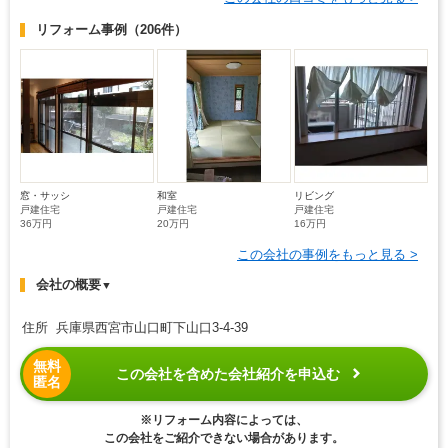
リフォーム事例
（206件）
窓・サッシ
和室
リビング
戸建住宅
戸建住宅
戸建住宅
36万円
20万円
16万円
この会社の事例をもっと見る >
会社の概要
▼
住所 兵庫県西宮市山口町下山口3-4-39
無料
この会社を含めた会社紹介を申込む
匿名
※リフォーム内容によっては、
この会社をご紹介できない場合があります。