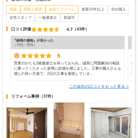
増築
間取り変更
総合リフォーム
創業20年以上
自社職人
女性スタッフ
一級建築士
新築可
4.7
口コミ評価
（43件）
『納得の価格』が良かった
『満
（70代／男性）
（6
5
営業のかたも2級建築士を持っておられ、誠実に問題解決の相談
築
に乗ってくださった姿勢に好感を感じました。工事の職人さんも
不
感じの良い方達で、2日の工事を覚悟していま…
過
この会社の口コミをもっと見る >
リフォーム事例
（37件）