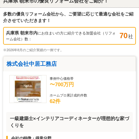
兵庫県 朝来市
の優良リフォーム会社をご紹介！
多数の優良リフォーム会社から、ご要望に応じて最適な会社をご紹
介させていただきます！
兵庫県 朝来市
内
にお住まいの方に紹介できる加盟会社（リフォ
70
社
ーム会社）数：
※2026年8月のご紹介実績の一例です。
株式会社中居工務店
事例中心価格帯
〜700万円
ホームプロ累計成約件数
62件
一級建築士×インテリアコーディネーターが理想的な家づ
くりを
会社の特徴・得意分野