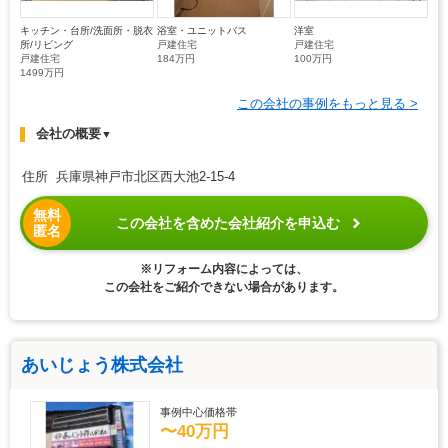
キッチン・台所/洗面所・脱衣
浴室・ユニットバス
洋室
所/リビング
戸建住宅
戸建住宅
戸建住宅
184万円
100万円
1499万円
この会社の事例をもっと見る >
会社の概要
▼
住所 兵庫県神戸市北区西大池2-15-4
無料
この会社を含めた会社紹介を申込む
匿名
※リフォーム内容によっては、
この会社をご紹介できない場合があります。
あいじょう株式会社
事例中心価格帯
〜40万円