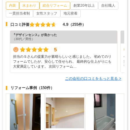
内装
水まわり
総合リフォーム
創業20年以上
自社職人
一貫担当者制
女性スタッフ
地元密着
4.9
口コミ評価
（255件）
『デザインセンス』が良かった
『丁
（30代／男性）
（6
5
担当のＳさんの提案力が素晴らしいと感じました。 初めてのリ
今
フォームでしたが、安心して任せられ、 最終的な仕上がりにも
塗
大変満足しています。 次回リフォーム…
丁
この会社の口コミをもっと見る >
リフォーム事例
（150件）