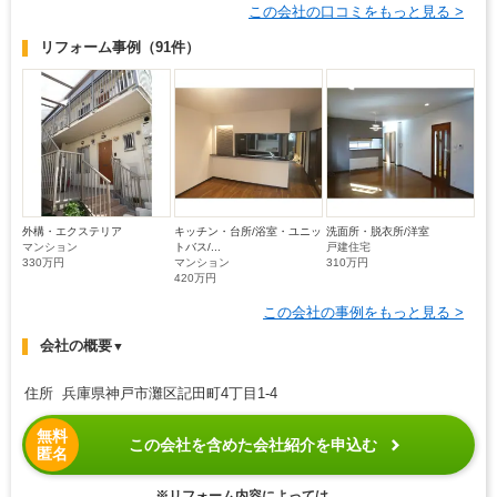
この会社の口コミをもっと見る >
リフォーム事例
（91件）
外構・エクステリア
キッチン・台所/浴室・ユニッ
洗面所・脱衣所/洋室
マンション
トバス/...
戸建住宅
330万円
マンション
310万円
420万円
この会社の事例をもっと見る >
会社の概要
▼
住所 兵庫県神戸市灘区記田町4丁目1-4
無料
この会社を含めた会社紹介を申込む
匿名
※リフォーム内容によっては、