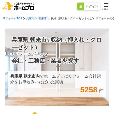
ログイン
メニュー
リフォームTOP
兵庫県
朝来市
収納（押入れ・クローゼットなど）リフォームの
兵庫県 朝来市
収納（押入れ・クロ
で
ーゼット）
リフォームが得意な
会社・工務店・業者を探す
兵庫県 朝来市
内
でホームプロにリフォーム会社紹
介をお申込みいただいた実績
5258
件