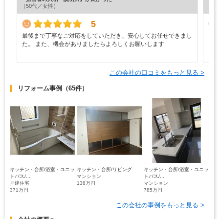
（50代／女性）
（4
5
最後まで丁寧なご対応をしていただき、安心してお任せできまし
ま
た。 また、機会がありましたらよろしくお願いします
この会社の口コミをもっと見る >
リフォーム事例
（65件）
キッチン・台所/浴室・ユニッ
キッチン・台所/リビング
キッチン・台所/浴室・ユニッ
トバス/...
マンション
トバス/...
戸建住宅
138万円
マンション
371万円
785万円
この会社の事例をもっと見る >