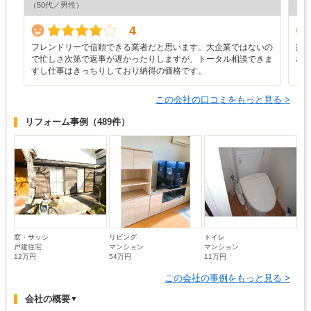
（50代／男性）
（6
4
フレンドリーで信頼できる業者だと思います。大企業ではないの
家
で忙しさ次第で返事が遅かったりしますが、トータル相談できま
れ
すし仕事はきっちりしており納得の価格です。
ら
この会社の口コミをもっと見る >
リフォーム事例
（489件）
窓・サッシ
リビング
トイレ
戸建住宅
マンション
マンション
12万円
54万円
11万円
この会社の事例をもっと見る >
会社の概要
▼