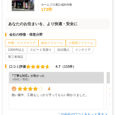
ホームプロ累計成約件数
173件
あなたのお住まいを、より快適・安全に
会社の特徴・得意分野
外構・エクステリア
総合リフォーム
小規模リフォーム
1000件以上
スピード見積り
自社職人
インテリア
第三者保証
4.7
口コミ評価
（133件）
『丁寧な対応』が良かった
『担
（60代／男性）
（5
4
熱い最中、工期もしっかり守ってもらい助かりました。
途
ア
た
この会社の口コミをもっと見る >