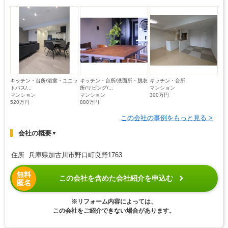
キッチン・台所/浴室・ユニッ
キッチン・台所/洗面所・脱衣
キッチン・台所
トバス/...
所/リビング/...
マンション
マンション
マンション
300万円
520万円
880万円
この会社の事例をもっと見る >
会社の概要
▼
住所 兵庫県加古川市野口町良野1763
無料
この会社を含めた会社紹介を申込む
匿名
※リフォーム内容によっては、
この会社をご紹介できない場合があります。