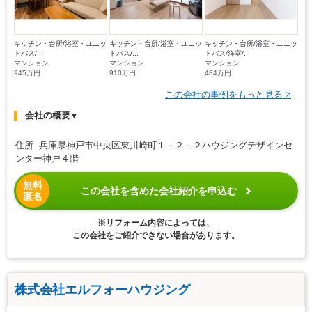
キッチン・台所/浴室・ユニッ
キッチン・台所/浴室・ユニッ
キッチン・台所/浴室・ユニッ
トバス/...
トバス/...
トバス/洋室/...
マンション
マンション
マンション
945万円
910万円
484万円
この会社の事例をもっと見る >
会社の概要
▼
住所 兵庫県神戸市中央区東川崎町１－２－２ハウジングデザインセ
ンター神戸４階
無料
この会社を含めた会社紹介を申込む
匿名
※リフォーム内容によっては、
この会社をご紹介できない場合があります。
株式会社エルフォーハウジング