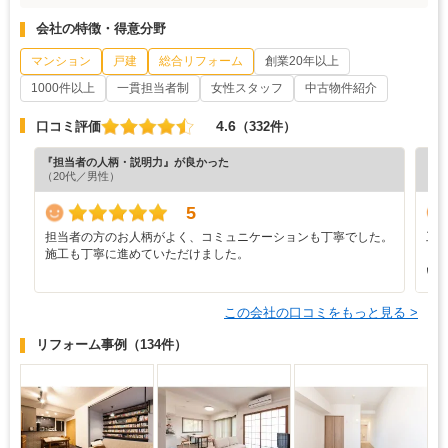
会社の特徴・得意分野
マンション
戸建
総合リフォーム
創業20年以上
1000件以上
一貫担当者制
女性スタッフ
中古物件紹介
4.6
口コミ評価
（332件）
『担当者の人柄・説明力』が良かった
『担
（20代／男性）
（6
5
担当者の方のお人柄がよく、コミュニケーションも丁寧でした。
工
施工も丁寧に進めていただけました。
り
い
この会社の口コミをもっと見る >
リフォーム事例
（134件）