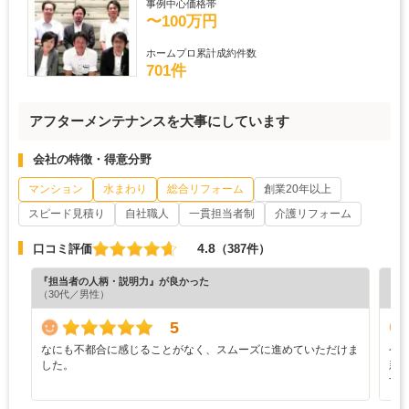
事例中心価格帯
〜100万円
ホームプロ累計成約件数
701件
アフターメンテナンスを大事にしています
会社の特徴・得意分野
マンション
水まわり
総合リフォーム
創業20年以上
スピード見積り
自社職人
一貫担当者制
介護リフォーム
4.8
口コミ評価
（387件）
『担当者の人柄・説明力』が良かった
『担
（30代／男性）
（5
5
なにも不都合に感じることがなく、スムーズに進めていただけま
今
した。
新
す