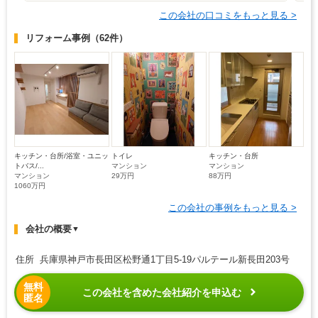
この会社の口コミをもっと見る >
リフォーム事例
（62件）
キッチン・台所/浴室・ユニッ
トイレ
キッチン・台所
トバス/...
マンション
マンション
マンション
29万円
88万円
1060万円
この会社の事例をもっと見る >
会社の概要
▼
住所 兵庫県神戸市長田区松野通1丁目5-19パルテール新長田203号
無料
この会社を含めた会社紹介を申込む
匿名