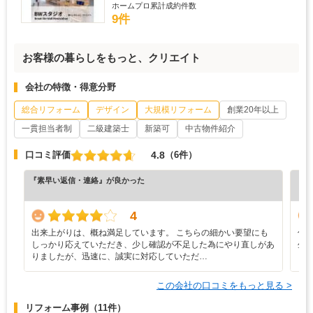
ホームプロ累計成約件数
9件
お客様の暮らしをもっと、クリエイト
会社の特徴・得意分野
総合リフォーム
デザイン
大規模リフォーム
創業20年以上
一貫担当者制
二級建築士
新築可
中古物件紹介
4.8
口コミ評価
（6件）
『素早い返信・連絡』が良かった
『デ
（5
4
出来上がりは、概ね満足しています。 こちらの細かい要望にも
住
しっかり応えていただき、少し確認が不足した為にやり直しがあ
生
りましたが、迅速に、誠実に対応していただ…
し
この会社の口コミをもっと見る >
リフォーム事例
（11件）