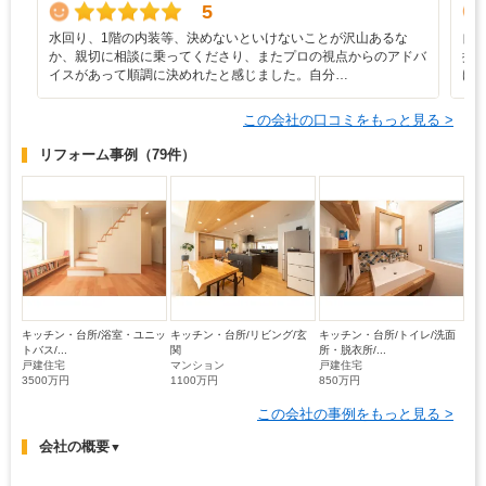
5
水回り、1階の内装等、決めないといけないことが沢山あるな
自
か、親切に相談に乗ってくださり、またプロの視点からのアドバ
提
イスがあって順調に決めれたと感じました。自分…
け
この会社の口コミをもっと見る >
リフォーム事例
（79件）
キッチン・台所/浴室・ユニッ
キッチン・台所/リビング/玄
キッチン・台所/トイレ/洗面
トバス/...
関
所・脱衣所/...
戸建住宅
マンション
戸建住宅
3500万円
1100万円
850万円
この会社の事例をもっと見る >
会社の概要
▼