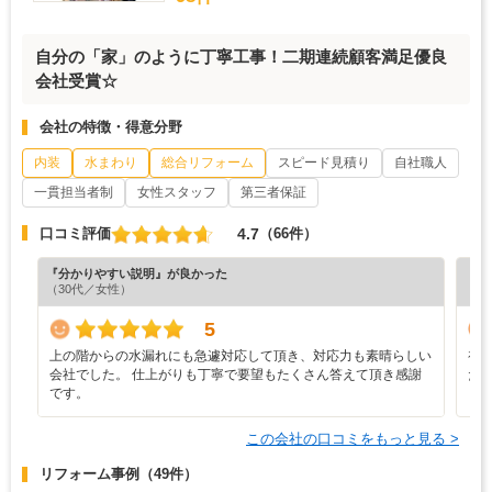
自分の「家」のように丁寧工事！二期連続顧客満足優良
会社受賞☆
会社の特徴・得意分野
内装
水まわり
総合リフォーム
スピード見積り
自社職人
一貫担当者制
女性スタッフ
第三者保証
4.7
口コミ評価
（66件）
『分かりやすい説明』が良かった
『担
（30代／女性）
（6
5
上の階からの水漏れにも急遽対応して頂き、対応力も素晴らしい
初
会社でした。 仕上がりも丁寧で要望もたくさん答えて頂き感謝
た
です。
この会社の口コミをもっと見る >
リフォーム事例
（49件）