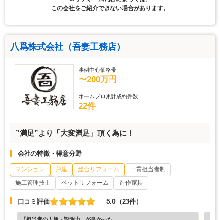
この会社をご紹介できない場合があります。
八爲株式会社（吾妻工務店）
事例中心価格帯
〜200万円
ホームプロ累計成約件数
22件
”満足”より「大変満足」頂く為に！
会社の特徴・得意分野
マンション
戸建
総合リフォーム
一貫担当者制
施工管理技士
ペットリフォーム
造作家具
5.0
口コミ評価
（23件）
『担当者の人柄・説明力』が良かった
『納