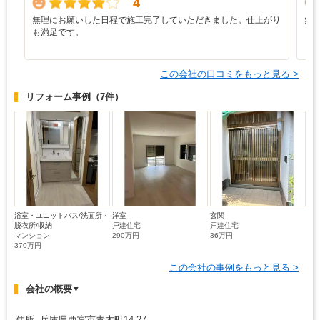
4
無理にお願いした日程で施工完了していただきました。仕上がり
無
も満足です。
この会社の口コミをもっと見る >
リフォーム事例
（7件）
浴室・ユニットバス/洗面所・
洋室
玄関
脱衣所/収納
戸建住宅
戸建住宅
マンション
290万円
36万円
370万円
この会社の事例をもっと見る >
会社の概要
▼
住所 兵庫県西宮市青木町14‐27