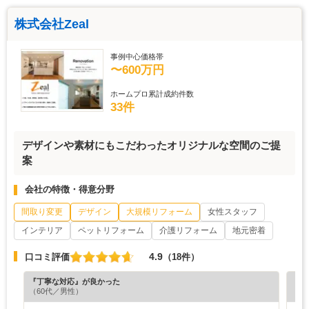
株式会社Zeal
事例中心価格帯
〜600万円
ホームプロ累計成約件数
33件
デザインや素材にもこだわったオリジナルな空間のご提
案
会社の特徴・得意分野
間取り変更
デザイン
大規模リフォーム
女性スタッフ
インテリア
ペットリフォーム
介護リフォーム
地元密着
4.9
口コミ評価
（18件）
『丁寧な対応』が良かった
『丁
（60代／男性）
（6