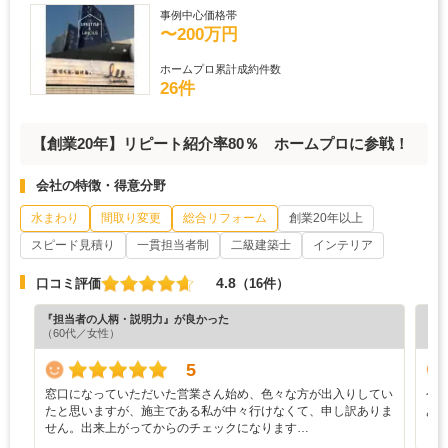
事例中心価格帯
〜200万円
ホームプロ累計成約件数
26件
【創業20年】リピート紹介率80％ ホームプロに参戦！
会社の特徴・得意分野
水まわり
間取り変更
総合リフォーム
創業20年以上
スピード見積り
一貫担当者制
二級建築士
インテリア
4.8
口コミ評価
（16件）
『担当者の人柄・説明力』が良かった
『納
（60代／女性）
（6
5
窓口になっていただいた営業さん始め、色々な方が出入りしてい
今
たと思いますが、施主である私が中々行けなくて、申し訳ありま
あ
せん。出来上がってからのチェックになります…