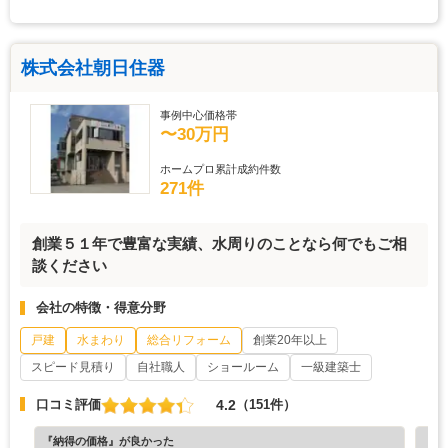
株式会社朝日住器
事例中心価格帯
〜30万円
ホームプロ累計成約件数
271件
創業５１年で豊富な実績、水周りのことなら何でもご相
談ください
会社の特徴・得意分野
戸建
水まわり
総合リフォーム
創業20年以上
スピード見積り
自社職人
ショールーム
一級建築士
4.2
口コミ評価
（151件）
『納得の価格』が良かった
『プ