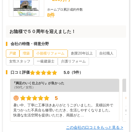
ホームプロ累計成約件数
8件
お陰様で５０周年を迎えました！
会社の特徴・得意分野
戸建
増築
小規模リフォーム
創業20年以上
自社職人
女性スタッフ
一級建築士
介護リフォーム
5.0
口コミ評価
（9件）
『満足のいく仕上がり』が良かった
『丁
（50代／女性）
（5
5
暑い中、丁寧に工事頂きありがとうございました。 見積以外で
こ
見つかった不具合も修理いただき、生活しやすくなりました。
に
快適な生活空間を提供いただき、両親がと…
す
この会社の口コミをもっと見る >