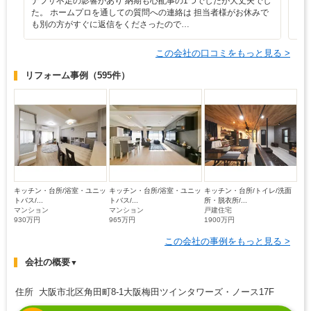
ナフサ不足の影響があり 納期も心配事の1つでしたが大丈夫でし
丁
た。 ホームプロを通しての質問への連絡は 担当者様がお休みで
も別の方がすぐに返信をくださったので…
この会社の口コミをもっと見る >
リフォーム事例
（595件）
キッチン・台所/浴室・ユニッ
キッチン・台所/浴室・ユニッ
キッチン・台所/トイレ/洗面
トバス/...
トバス/...
所・脱衣所/...
マンション
マンション
戸建住宅
930万円
965万円
1900万円
この会社の事例をもっと見る >
会社の概要
▼
住所 大阪市北区角田町8-1大阪梅田ツインタワーズ・ノース17F