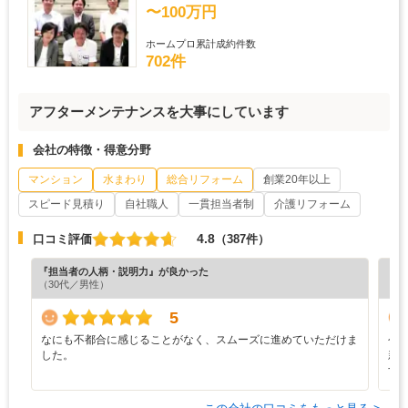
〜100万円
ホームプロ累計成約件数
702件
アフターメンテナンスを大事にしています
会社の特徴・得意分野
マンション
水まわり
総合リフォーム
創業20年以上
スピード見積り
自社職人
一貫担当者制
介護リフォーム
4.8
口コミ評価
（387件）
『担当者の人柄・説明力』が良かった
『担
（30代／男性）
（5
5
なにも不都合に感じることがなく、スムーズに進めていただけま
今
した。
新
す