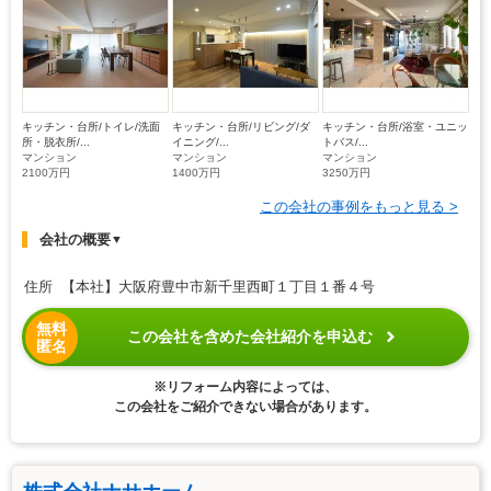
キッチン・台所/トイレ/洗面
キッチン・台所/リビング/ダ
キッチン・台所/浴室・ユニッ
所・脱衣所/...
イニング/...
トバス/...
マンション
マンション
マンション
2100万円
1400万円
3250万円
この会社の事例をもっと見る >
会社の概要
▼
住所 【本社】大阪府豊中市新千里西町１丁目１番４号
無料
この会社を含めた会社紹介を申込む
匿名
※リフォーム内容によっては、
この会社をご紹介できない場合があります。