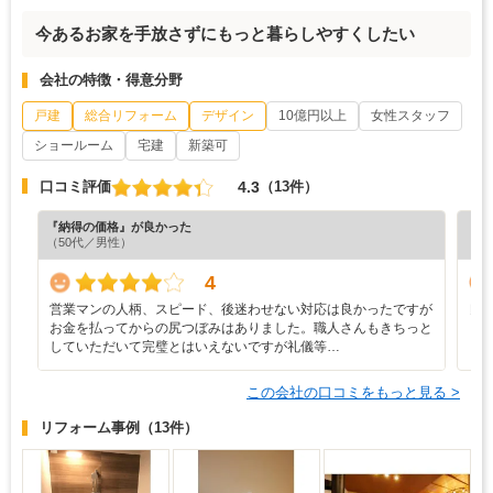
今あるお家を手放さずにもっと暮らしやすくしたい
会社の特徴・得意分野
戸建
総合リフォーム
デザイン
10億円以上
女性スタッフ
ショールーム
宅建
新築可
4.3
口コミ評価
（13件）
『納得の価格』が良かった
『担
（50代／男性）
（6
4
営業マンの人柄、スピード、後迷わせない対応は良かったですが
良
お金を払ってからの尻つぼみはありました。職人さんもきちっと
していただいて完璧とはいえないですが礼儀等…
この会社の口コミをもっと見る >
リフォーム事例
（13件）