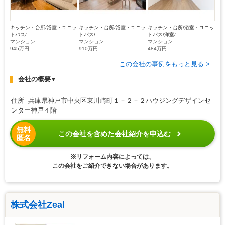
キッチン・台所/浴室・ユニッ
キッチン・台所/浴室・ユニッ
キッチン・台所/浴室・ユニッ
トバス/...
トバス/...
トバス/洋室/...
マンション
マンション
マンション
945万円
910万円
484万円
この会社の事例をもっと見る >
会社の概要
▼
住所 兵庫県神戸市中央区東川崎町１－２－２ハウジングデザインセ
ンター神戸４階
無料
この会社を含めた会社紹介を申込む
匿名
※リフォーム内容によっては、
この会社をご紹介できない場合があります。
株式会社Zeal