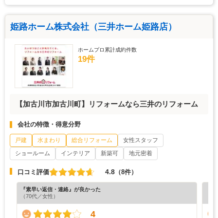
姫路ホーム株式会社（三井ホーム姫路店）
ホームプロ累計成約件数
19件
【加古川市加古川町】リフォームなら三井のリフォーム
会社の特徴・得意分野
戸建
水まわり
総合リフォーム
女性スタッフ
ショールーム
インテリア
新築可
地元密着
4.8
口コミ評価
（8件）
『素早い返信・連絡』が良かった
『分
（70代／女性）
（6
4