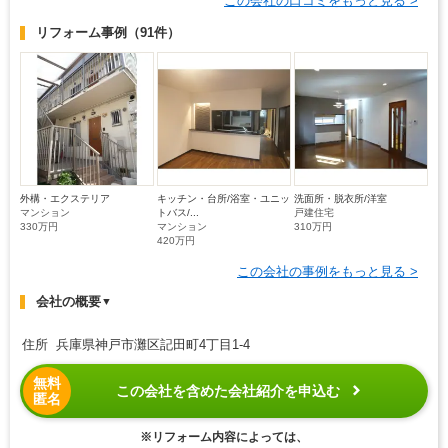
この会社の口コミをもっと見る >
リフォーム事例
（91件）
外構・エクステリア
キッチン・台所/浴室・ユニッ
洗面所・脱衣所/洋室
マンション
トバス/...
戸建住宅
330万円
マンション
310万円
420万円
この会社の事例をもっと見る >
会社の概要
▼
住所 兵庫県神戸市灘区記田町4丁目1-4
無料
この会社を含めた会社紹介を申込む
匿名
※リフォーム内容によっては、