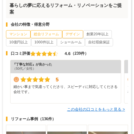
暮らしの夢に応えるリフォーム・リノベーションをご提
案
会社の特徴・得意分野
マンション
総合リフォーム
デザイン
創業20年以上
10億円以上
1000件以上
ショールーム
自社瑕疵保証
4.6
口コミ評価
（239件）
『丁寧な対応』が良かった
『分
（50代／女性）
（6
5
細かい事まで気遣ってくださり、スピーディに対応してくださる
シ
会社です。
な
この会社の口コミをもっと見る >
リフォーム事例
（136件）