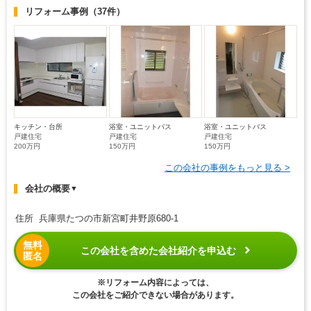
リフォーム事例
（37件）
キッチン・台所
浴室・ユニットバス
浴室・ユニットバス
戸建住宅
戸建住宅
戸建住宅
200万円
150万円
150万円
この会社の事例をもっと見る >
会社の概要
▼
住所 兵庫県たつの市新宮町井野原680-1
無料
この会社を含めた会社紹介を申込む
匿名
※リフォーム内容によっては、
この会社をご紹介できない場合があります。