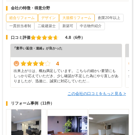
会社の特徴・得意分野
総合リフォーム
デザイン
大規模リフォーム
創業20年以上
一貫担当者制
二級建築士
新築可
中古物件紹介
4.8
口コミ評価
（6件）
『素早い返信・連絡』が良かった
『デ
（5
4
出来上がりは、概ね満足しています。 こちらの細かい要望にも
住
しっかり応えていただき、少し確認が不足した為にやり直しがあ
生
りましたが、迅速に、誠実に対応していただ…
し
この会社の口コミをもっと見る >
リフォーム事例
（11件）