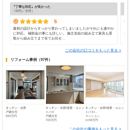
『丁寧な対応』が良かった
『正
（50代／女性）
（5
5
最初の設計からすっかり変わってしまいましたがそれにも速やか
リ
に対応。 補助金の事にも詳しい。 施主支給の組み立て家具も受
オ
取から組み立てまで全てお任せ…
を
この会社の口コミをもっと見る >
リフォーム事例
（97件）
キッチン・台所
キッチン・台所/浴室・ユニッ
キッチン・台所/浴室・ユニッ
戸建住宅
トバス
トバス/...
850万円
戸建住宅
マンション
700万円
1158万円
この会社の事例をもっと見る >