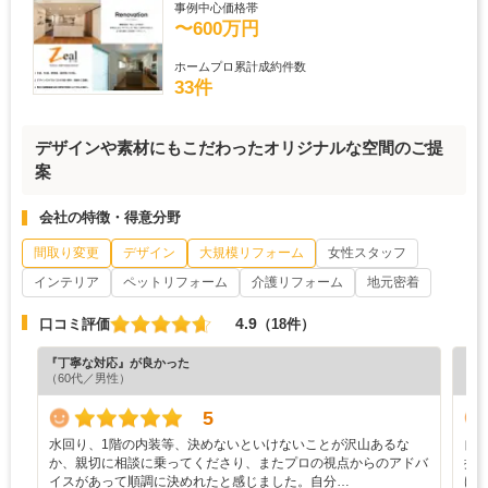
事例中心価格帯
〜600万円
ホームプロ累計成約件数
33件
デザインや素材にもこだわったオリジナルな空間のご提
案
会社の特徴・得意分野
間取り変更
デザイン
大規模リフォーム
女性スタッフ
インテリア
ペットリフォーム
介護リフォーム
地元密着
4.9
口コミ評価
（18件）
『丁寧な対応』が良かった
『丁
（60代／男性）
（6
5
水回り、1階の内装等、決めないといけないことが沢山あるな
自
か、親切に相談に乗ってくださり、またプロの視点からのアドバ
提
イスがあって順調に決めれたと感じました。自分…
け