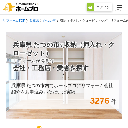
ログイン
メニュー
リフォームTOP
兵庫県
たつの市
収納（押入れ・クローゼットなど）リフォーム
兵庫県 たつの市
収納（押入れ・ク
で
ローゼット）
リフォームが得意な
会社・工務店・業者を探す
兵庫県 たつの市
内
でホームプロにリフォーム会社
紹介をお申込みいただいた実績
3276
件