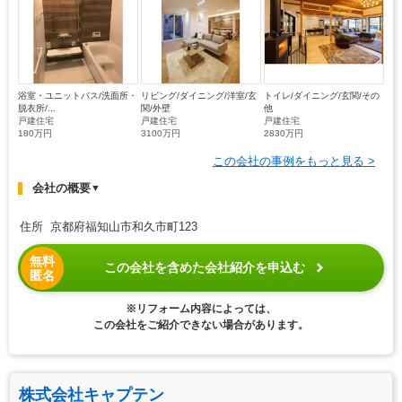
浴室・ユニットバス/洗面所・
リビング/ダイニング/洋室/玄
トイレ/ダイニング/玄関/その
脱衣所/...
関/外壁
他
戸建住宅
戸建住宅
戸建住宅
180万円
3100万円
2830万円
この会社の事例をもっと見る >
会社の概要
▼
住所 京都府福知山市和久市町123
無料
この会社を含めた会社紹介を申込む
匿名
※リフォーム内容によっては、
この会社をご紹介できない場合があります。
株式会社キャプテン