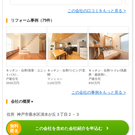
この会社の口コミをもっと見る >
リフォーム事例
（79件）
キッチン・台所/浴室・ユニッ
キッチン・台所/リビング/玄
キッチン・台所/トイレ/洗面
トバス/...
関
所・脱衣所/...
戸建住宅
マンション
戸建住宅
3500万円
1100万円
850万円
この会社の事例をもっと見る >
会社の概要
▼
住所 神戸市垂水区清水が丘３丁目２－３
無料
この会社を含めた会社紹介を申込む
匿名