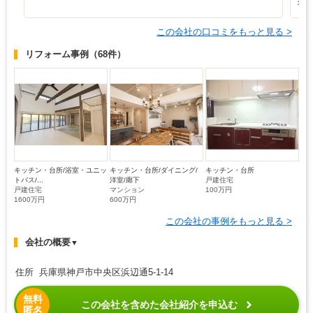
希
この会社の口コミをもっと見る >
リフォーム事例
（68件）
キッチン・台所/浴室・ユニッ
キッチン・台所/ダイニング/
キッチン・台所
トバス/...
洋室/廊下
戸建住宅
戸建住宅
マンション
100万円
1600万円
600万円
この会社の事例をもっと見る >
会社の概要
▼
住所 兵庫県神戸市中央区浜辺通5-1-14
無料
この会社を含めた会社紹介を申込む
匿名