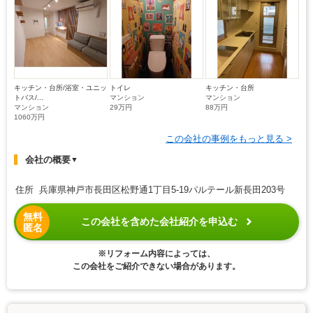
キッチン・台所/浴室・ユニッ
トイレ
キッチン・台所
トバス/...
マンション
マンション
マンション
29万円
88万円
1060万円
この会社の事例をもっと見る >
会社の概要
▼
住所 兵庫県神戸市長田区松野通1丁目5-19パルテール新長田203号
無料
この会社を含めた会社紹介を申込む
匿名
※リフォーム内容によっては、
この会社をご紹介できない場合があります。