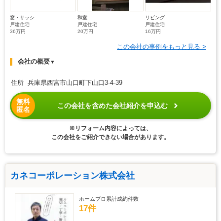
窓・サッシ
和室
リビング
戸建住宅
戸建住宅
戸建住宅
36万円
20万円
16万円
この会社の事例をもっと見る >
会社の概要
▼
住所 兵庫県西宮市山口町下山口3-4-39
無料
この会社を含めた会社紹介を申込む
匿名
※リフォーム内容によっては、
この会社をご紹介できない場合があります。
カネコーポレーション株式会社
ホームプロ累計成約件数
17件