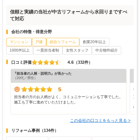
信頼と実績の当社が中古リフォームから水回りまですべ
て対応
会社の特徴・得意分野
マンション
戸建
総合リフォーム
創業20年以上
1000件以上
一貫担当者制
女性スタッフ
中古物件紹介
4.6
口コミ評価
（332件）
『担当者の人柄・説明力』が良かった
『担
（20代／男性）
（6
5
担当者の方のお人柄がよく、コミュニケーションも丁寧でした。
工
施工も丁寧に進めていただけました。
り
い
この会社の口コミをもっと見る >
リフォーム事例
（134件）