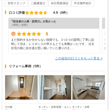
女性スタッフ
二級建築士
自社瑕疵保証
中古物件紹介
4.9
口コミ評価
（8件）
『担当者の人柄・説明力』が良かった
『担
（40代／女性）
（6
5
まだ契約するか分からない段階でも、1つ1つの質問に丁寧に説
契
明して頂き、レスポンスの早さもとても有難かったです。 注文
い
住宅の様に自分達が思い描いていた通りの土…
応
この会社の口コミをもっと見る >
リフォーム事例
（5件）
その他
キッチン・台所/浴室・ユニッ
キッチン・台所