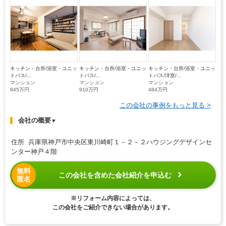
キッチン・台所/浴室・ユニッ
キッチン・台所/浴室・ユニッ
キッチン・台所/浴室・ユニッ
トバス/...
トバス/...
トバス/洋室/...
マンション
マンション
マンション
945万円
910万円
484万円
この会社の事例をもっと見る >
会社の概要
▼
住所 兵庫県神戸市中央区東川崎町１－２－２ハウジングデザインセ
ンター神戸４階
無料
この会社を含めた会社紹介を申込む
匿名
※リフォーム内容によっては、
この会社をご紹介できない場合があります。