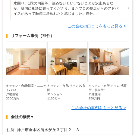
水回り、1階の内装等、決めないといけないことが沢山あるな
自
か、親切に相談に乗ってくださり、またプロの視点からのアドバ
提
イスがあって順調に決めれたと感じました。自分…
け
この会社の口コミをもっと見る >
リフォーム事例
（79件）
キッチン・台所/浴室・ユニッ
キッチン・台所/リビング/玄
キッチン・台所/トイレ/洗面
トバス/...
関
所・脱衣所/...
戸建住宅
マンション
戸建住宅
3500万円
1100万円
850万円
この会社の事例をもっと見る >
会社の概要
▼
住所 神戸市垂水区清水が丘３丁目２－３