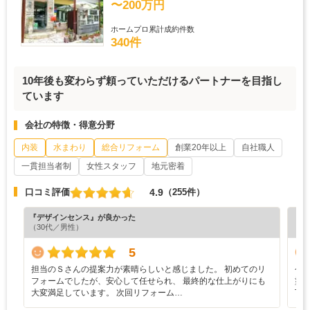
〜200万円
ホームプロ累計成約件数
340件
10年後も変わらず頼っていただけるパートナーを目指し
ています
会社の特徴・得意分野
内装
水まわり
総合リフォーム
創業20年以上
自社職人
一貫担当者制
女性スタッフ
地元密着
4.9
口コミ評価
（255件）
『デザインセンス』が良かった
『丁
（30代／男性）
（6
5
担当のＳさんの提案力が素晴らしいと感じました。 初めてのリ
今
フォームでしたが、安心して任せられ、 最終的な仕上がりにも
塗
大変満足しています。 次回リフォーム…
丁