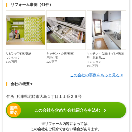
リフォーム事例
（41件）
リビング/洋室/収納
キッチン・台所/和室
キッチン・台所/トイレ/洗面
マンション
戸建住宅
所・脱衣所/...
120万円
120万円
マンション
191万円
この会社の事例をもっと見る >
会社の概要
▼
住所 兵庫県尼崎市大島１丁目１１番２６号
無料
この会社を含めた会社紹介を申込む
匿名
※リフォーム内容によっては、
この会社をご紹介できない場合があります。