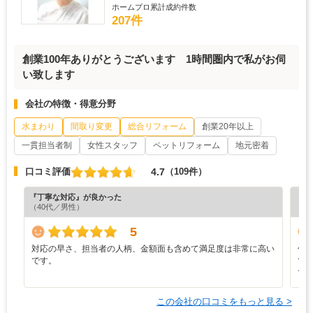
ホームプロ累計成約件数
207件
創業100年ありがとうございます 1時間圏内で私がお伺
い致します
会社の特徴・得意分野
水まわり
間取り変更
総合リフォーム
創業20年以上
一貫担当者制
女性スタッフ
ペットリフォーム
地元密着
4.7
口コミ評価
（109件）
『丁寧な対応』が良かった
『納
（40代／男性）
（7
5
対応の早さ、担当者の人柄、金額面も含めて満足度は非常に高い
低
です。
て
で
この会社の口コミをもっと見る >