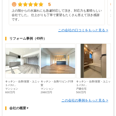
5
上の階からの水漏れにも急遽対応して頂き、対応力も素晴らしい
初
会社でした。 仕上がりも丁寧で要望もたくさん答えて頂き感謝
た
です。
この会社の口コミをもっと見る >
リフォーム事例
（49件）
キッチン・台所/浴室・ユニッ
キッチン・台所/リビング/洋
キッチン・台所/浴室・ユニッ
トバス/...
室
トバス/...
マンション
マンション
戸建住宅
600万円
2980万円
500万円
この会社の事例をもっと見る >
会社の概要
▼