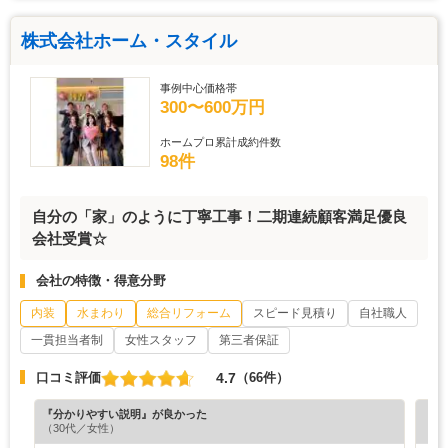
株式会社ホーム・スタイル
事例中心価格帯
300〜600万円
ホームプロ累計成約件数
98件
自分の「家」のように丁寧工事！二期連続顧客満足優良
会社受賞☆
会社の特徴・得意分野
内装
水まわり
総合リフォーム
スピード見積り
自社職人
一貫担当者制
女性スタッフ
第三者保証
4.7
口コミ評価
（66件）
『分かりやすい説明』が良かった
『担
（30代／女性）
（6