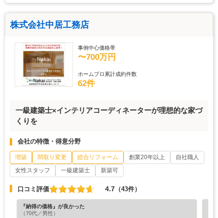
株式会社中居工務店
事例中心価格帯
〜700万円
ホームプロ累計成約件数
62件
一級建築士×インテリアコーディネーターが理想的な家づ
くりを
会社の特徴・得意分野
増築
間取り変更
総合リフォーム
創業20年以上
自社職人
女性スタッフ
一級建築士
新築可
4.7
口コミ評価
（43件）
『納得の価格』が良かった
『満
（70代／男性）
（6