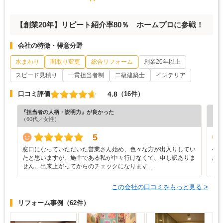
【創業20年】リピート紹介率80％ ホームプロに参戦！
会社の特徴・得意分野
水まわり
間取り変更
総合リフォーム
創業20年以上
スピード見積り
一貫担当者制
二級建築士
インテリア
4.8
口コミ評価
（16件）
『担当者の人柄・説明力』が良かった
『納
（60代／女性）
（6
5
窓口になっていただいた営業さん始め、色々な方が出入りしてい
今
たと思いますが、施主である私が中々行けなくて、申し訳ありま
あ
せん。出来上がってからのチェックになります…
この会社の口コミをもっと見る >
リフォーム事例
（62件）