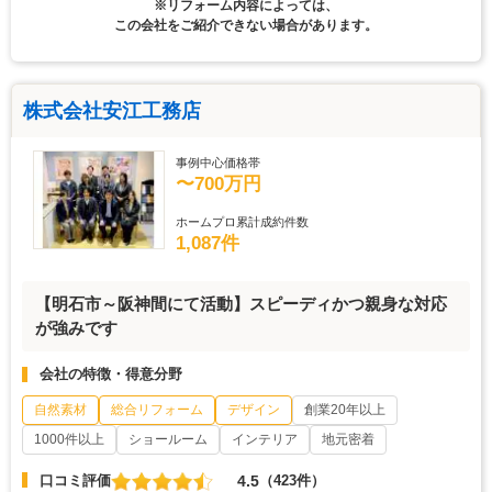
※リフォーム内容によっては、
この会社をご紹介できない場合があります。
株式会社安江工務店
事例中心価格帯
〜700万円
ホームプロ累計成約件数
1,087件
【明石市～阪神間にて活動】スピーディかつ親身な対応
が強みです
会社の特徴・得意分野
自然素材
総合リフォーム
デザイン
創業20年以上
1000件以上
ショールーム
インテリア
地元密着
4.5
口コミ評価
（423件）