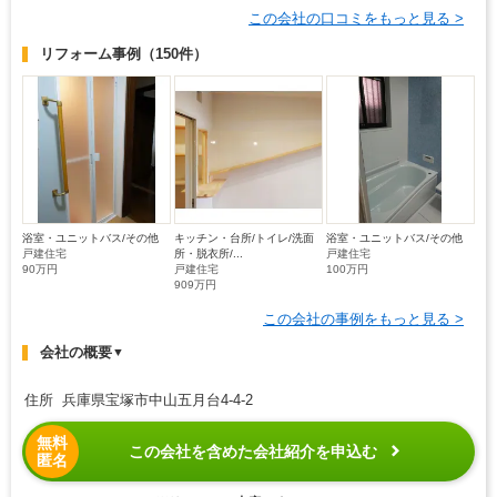
この会社の口コミをもっと見る >
リフォーム事例
（150件）
浴室・ユニットバス/その他
キッチン・台所/トイレ/洗面
浴室・ユニットバス/その他
戸建住宅
所・脱衣所/...
戸建住宅
90万円
戸建住宅
100万円
909万円
この会社の事例をもっと見る >
会社の概要
▼
住所 兵庫県宝塚市中山五月台4-4-2
無料
この会社を含めた会社紹介を申込む
匿名