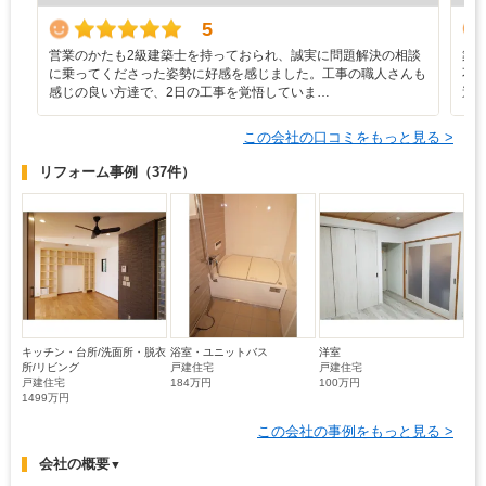
5
営業のかたも2級建築士を持っておられ、誠実に問題解決の相談
築
に乗ってくださった姿勢に好感を感じました。工事の職人さんも
不
感じの良い方達で、2日の工事を覚悟していま…
過
この会社の口コミをもっと見る >
リフォーム事例
（37件）
キッチン・台所/洗面所・脱衣
浴室・ユニットバス
洋室
所/リビング
戸建住宅
戸建住宅
戸建住宅
184万円
100万円
1499万円
この会社の事例をもっと見る >
会社の概要
▼