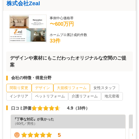
株式会社Zeal
事例中心価格帯
〜600万円
ホームプロ累計成約件数
33件
デザインや素材にもこだわったオリジナルな空間のご提
案
会社の特徴・得意分野
間取り変更
デザイン
大規模リフォーム
女性スタッフ
インテリア
ペットリフォーム
介護リフォーム
地元密着
4.9
口コミ評価
（18件）
『丁寧な対応』が良かった
『丁
（60代／男性）
（6
5