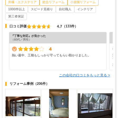
外構・エクステリア
総合リフォーム
小規模リフォーム
1000件以上
スピード見積り
自社職人
インテリア
第三者保証
4.7
口コミ評価
（133件）
『丁寧な対応』が良かった
『担
（60代／男性）
（5
4
熱い最中、工期もしっかり守ってもらい助かりました。
途
ア
た
この会社の口コミをもっと見る >
リフォーム事例
（206件）