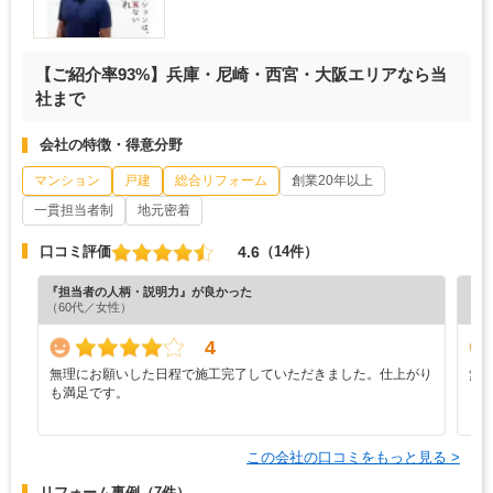
【ご紹介率93%】兵庫・​尼崎・西宮・大阪エリアなら当
社まで
会社の特徴・得意分野
マンション
戸建
総合リフォーム
創業20年以上
一貫担当者制
地元密着
4.6
口コミ評価
（14件）
『担当者の人柄・説明力』が良かった
『丁
（60代／女性）
（3
4
無理にお願いした日程で施工完了していただきました。仕上がり
無
も満足です。
この会社の口コミをもっと見る >
リフォーム事例
（7件）