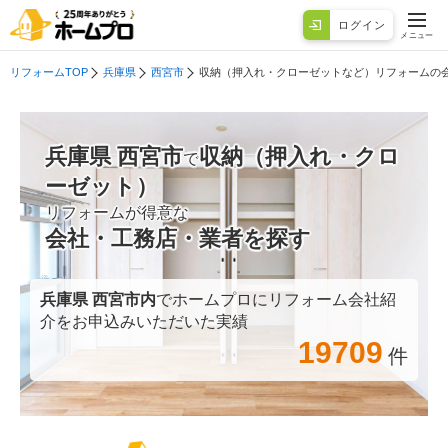
ログイン
メニュー
リフォームTOP
兵庫県
西宮市
収納（押入れ・クローゼットなど）リフォームの
兵庫県 西宮市
収納（押入れ・クロ
で
ーゼット）
リフォームが得意な
会社・工務店・業者を探す
兵庫県 西宮市
内
でホームプロにリフォーム会社紹
介をお申込みいただいた実績
19709
件