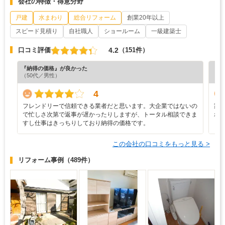
会社の特徴・得意分野
戸建
水まわり
総合リフォーム
創業20年以上
スピード見積り
自社職人
ショールーム
一級建築士
4.2
口コミ評価
（151件）
『納得の価格』が良かった
『プ
（50代／男性）
（6
4
フレンドリーで信頼できる業者だと思います。大企業ではないの
家
で忙しさ次第で返事が遅かったりしますが、トータル相談できま
れ
すし仕事はきっちりしており納得の価格です。
ら
この会社の口コミをもっと見る >
リフォーム事例
（489件）