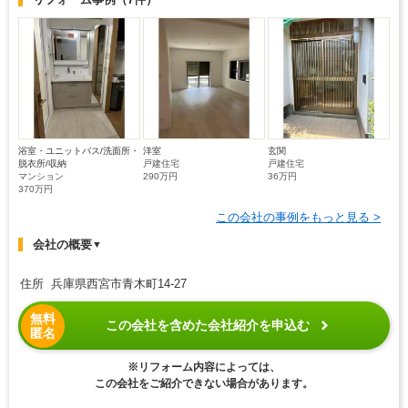
浴室・ユニットバス/洗面所・
洋室
玄関
脱衣所/収納
戸建住宅
戸建住宅
マンション
290万円
36万円
370万円
この会社の事例をもっと見る >
会社の概要
▼
住所 兵庫県西宮市青木町14‐27
無料
この会社を含めた会社紹介を申込む
匿名
※リフォーム内容によっては、
この会社をご紹介できない場合があります。