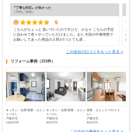
『丁寧な対応』が良かった
『担
（70代／女性）
（5
5
こちらがちょっと 急いでいたのですけど、かなり こちらの予定
店
に合わせて色々やっていただけました。また 今回の中東情勢で
の
お願いしてあった商品の入荷が1つとても遅…
緒
この会社の口コミをもっと見る >
リフォーム事例
（153件）
キッチン・台所/浴室・ユニッ
キッチン・台所/浴室・ユニッ
浴室・ユニットバス/トイ
トバス/...
トバス/...
レ/...
戸建住宅
戸建住宅
戸建住宅
1000万円
800万円
940万円
この会社の事例をもっと見る >