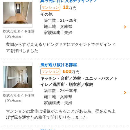
真っ先に目に入るデザインドア
12
万円
マンション
その他
築年数：21〜25年
施工地：兵庫県
株式会社ダイキ住設
家族構成：夫婦
（D’sHome）
玄関からすぐ見えるリビングドアにアクセントでデザインド
アを採用しました
風が通り抜ける部屋
600
万円
マンション
キッチン・台所／浴室・ユニットバス／ト
イレ／洗面所・脱衣所／収納
築年数：26〜30年
株式会社ダイキ住設
施工地：兵庫県
（D’sHome）
家族構成：夫婦
マンションの北側は湿気がこもることがある為、壁を立ち上
げず風を通すため格子で間仕切りをしました