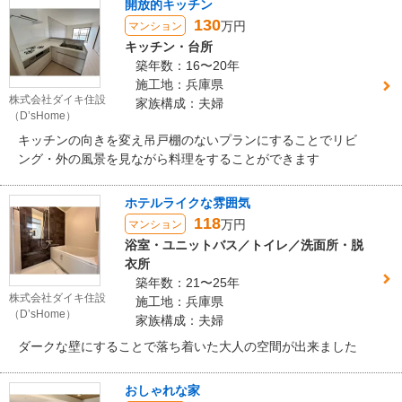
開放的キッチン
130
万円
マンション
キッチン・台所
築年数：16〜20年
施工地：兵庫県
株式会社ダイキ住設
家族構成：夫婦
（D’sHome）
キッチンの向きを変え吊戸棚のないプランにすることでリビ
ング・外の風景を見ながら料理をすることができます
ホテルライクな雰囲気
118
万円
マンション
浴室・ユニットバス／トイレ／洗面所・脱
衣所
築年数：21〜25年
株式会社ダイキ住設
施工地：兵庫県
（D’sHome）
家族構成：夫婦
ダークな壁にすることで落ち着いた大人の空間が出来ました
おしゃれな家