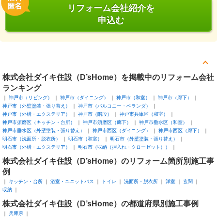
リフォーム会社紹介を
申込む
株式会社ダイキ住設（D’sHome）を掲載中のリフォーム会社
ランキング
神戸市（リビング）
神戸市（ダイニング）
神戸市（和室）
神戸市（廊下）
神戸市（外壁塗装・張り替え）
神戸市（バルコニー・ベランダ）
神戸市（外構・エクステリア）
神戸市（階段）
神戸市兵庫区（和室）
神戸市須磨区（キッチン・台所）
神戸市須磨区（廊下）
神戸市垂水区（和室）
神戸市垂水区（外壁塗装・張り替え）
神戸市西区（ダイニング）
神戸市西区（廊下）
明石市（洗面所・脱衣所）
明石市（和室）
明石市（外壁塗装・張り替え）
明石市（外構・エクステリア）
明石市（収納（押入れ・クローゼット））
株式会社ダイキ住設（D’sHome）のリフォーム箇所別施工事
例
キッチン・台所
浴室・ユニットバス
トイレ
洗面所・脱衣所
洋室
玄関
収納
株式会社ダイキ住設（D’sHome）の都道府県別施工事例
兵庫県