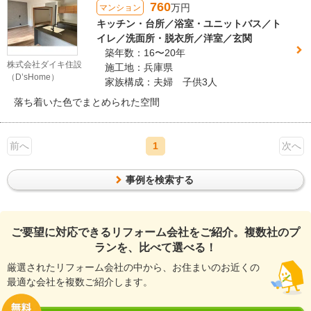
760
万円
マンション
キッチン・台所／浴室・ユニットバス／ト
イレ／洗面所・脱衣所／洋室／玄関
築年数：16〜20年
株式会社ダイキ住設
施工地：兵庫県
（D’sHome）
家族構成：夫婦 子供3人
落ち着いた色でまとめられた空間
前へ
1
次へ
事例を検索する
ご要望に対応できるリフォーム会社をご紹介。複数社のプ
ランを、比べて選べる！
厳選されたリフォーム会社の中から、お住まいのお近くの
最適な会社を複数ご紹介します。