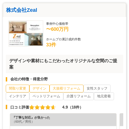
株式会社Zeal
事例中心価格帯
〜600万円
ホームプロ累計成約件数
33件
デザインや素材にもこだわったオリジナルな空間のご提
案
会社の特徴・得意分野
間取り変更
デザイン
大規模リフォーム
女性スタッフ
インテリア
ペットリフォーム
介護リフォーム
地元密着
4.9
口コミ評価
（18件）
『丁寧な対応』が良かった
『丁
（60代／男性）
（6