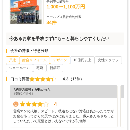
事例中心価格帯
1,000〜1,100万円
ホームプロ累計成約件数
34件
今あるお家を手放さずにもっと暮らしやすくしたい
会社の特徴・得意分野
戸建
総合リフォーム
デザイン
10億円以上
女性スタッフ
ショールーム
宅建
新築可
4.3
口コミ評価
（13件）
『納得の価格』が良かった
『担
（50代／男性）
（6
4
営業マンの人柄、スピード、後迷わせない対応は良かったですが
良
お金を払ってからの尻つぼみはありました。職人さんもきちっと
していただいて完璧とはいえないですが礼儀等…