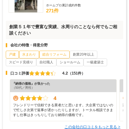
ホームプロ累計成約件数
271件
創業５１年で豊富な実績、水周りのことなら何でもご相
談ください
会社の特徴・得意分野
戸建
水まわり
総合リフォーム
創業20年以上
スピード見積り
自社職人
ショールーム
一級建築士
4.2
口コミ評価
（151件）
『納得の価格』が良かった
『プ
（50代／男性）
（6
4
フレンドリーで信頼できる業者だと思います。大企業ではないの
家
で忙しさ次第で返事が遅かったりしますが、トータル相談できま
れ
すし仕事はきっちりしており納得の価格です。
ら
この会社の口コミをもっと見る >