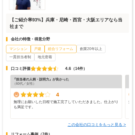
【ご紹介率93%】兵庫・​尼崎・西宮・大阪エリアなら当
社まで
会社の特徴・得意分野
マンション
戸建
総合リフォーム
創業20年以上
一貫担当者制
地元密着
4.6
口コミ評価
（14件）
『担当者の人柄・説明力』が良かった
『丁
（60代／女性）
（3
4
無理にお願いした日程で施工完了していただきました。仕上がり
無
も満足です。
この会社の口コミをもっと見る >
リフォーム事例
（7件）