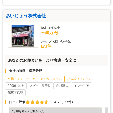
あいじょう株式会社
事例中心価格帯
〜40万円
ホームプロ累計成約件数
173件
あなたのお住まいを、より快適・安全に
会社の特徴・得意分野
外構・エクステリア
総合リフォーム
小規模リフォーム
1000件以上
スピード見積り
自社職人
インテリア
第三者保証
4.7
口コミ評価
（133件）
『丁寧な対応』が良かった
『担