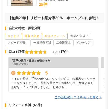
28件
【創業20年】リピート紹介率80％ ホームプロに参戦！
会社の特徴・得意分野
水まわり
間取り変更
総合リフォーム
創業20年以上
スピード見積り
一貫担当者制
二級建築士
インテリア
4.8
口コミ評価
（17件）
『素早い返信・連絡』が良かった
『担
（50代／女性）
（6
5
トイレの壁紙に手洗いボウル、キッチン蛇口、お風呂シャワーホ
窓
ースを交換しました。 壁紙を雲と空でお願いして、想像よりも
た
素敵なトイレに変身しました。 お見積も…
せ
この会社の口コミをもっと見る >
リフォーム事例
（63件）