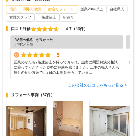
増築
間取り変更
総合リフォーム
創業20年以上
自社職人
女性スタッフ
一級建築士
新築可
4.7
口コミ評価
（43件）
『納得の価格』が良かった
『満
（70代／男性）
（6
5
営業のかたも2級建築士を持っておられ、誠実に問題解決の相談
築
に乗ってくださった姿勢に好感を感じました。工事の職人さんも
不
感じの良い方達で、2日の工事を覚悟していま…
過
この会社の口コミをもっと見る >
リフォーム事例
（37件）