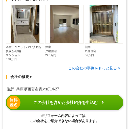
浴室・ユニットバス/洗面所・
洋室
玄関
脱衣所/収納
戸建住宅
戸建住宅
マンション
290万円
36万円
370万円
この会社の事例をもっと見る >
会社の概要
▼
住所 兵庫県西宮市青木町14‐27
無料
この会社を含めた会社紹介を申込む
匿名
※リフォーム内容によっては、
この会社をご紹介できない場合があります。