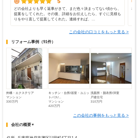
5
どの会社よりも早く返事がきて、まだ色々決まってない頃から、
な
提案をしてくれた。その後、詳細をお伝えしたら、すぐに見積も
し
りをやり直して提案してくれた。連絡すれば、…
この会社の口コミをもっと見る >
リフォーム事例
（91件）
外構・エクステリア
キッチン・台所/浴室・ユニッ
洗面所・脱衣所/洋室
マンション
トバス/...
戸建住宅
330万円
マンション
310万円
420万円
この会社の事例をもっと見る >
会社の概要
▼
住所 兵庫県神戸市灘区記田町4丁目1-4