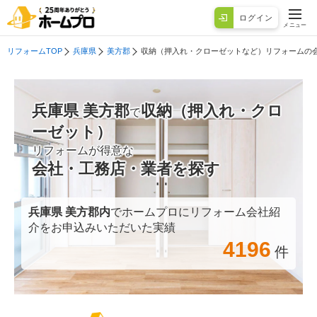
ログイン
メニュー
リフォームTOP
兵庫県
美方郡
収納（押入れ・クローゼットなど）リフォームの
兵庫県 美方郡
収納（押入れ・クロ
で
ーゼット）
リフォームが得意な
会社・工務店・業者を探す
兵庫県 美方郡
内
でホームプロにリフォーム会社紹
介をお申込みいただいた実績
4196
件