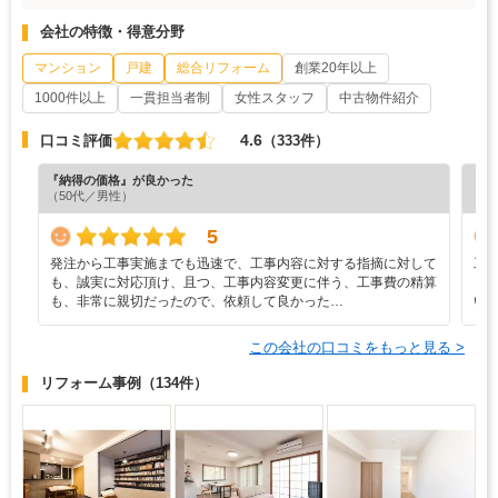
会社の特徴・得意分野
マンション
戸建
総合リフォーム
創業20年以上
1000件以上
一貫担当者制
女性スタッフ
中古物件紹介
4.6
口コミ評価
（333件）
『納得の価格』が良かった
『担
（50代／男性）
（6
5
発注から工事実施までも迅速で、工事内容に対する指摘に対して
工
も、誠実に対応頂け、且つ、工事内容変更に伴う、工事費の精算
り
も、非常に親切だったので、依頼して良かった…
い
この会社の口コミをもっと見る >
リフォーム事例
（134件）