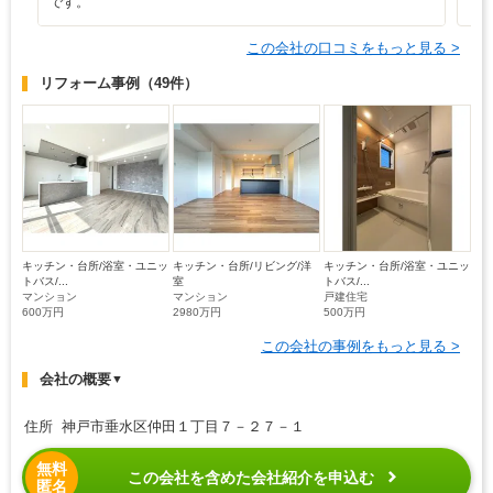
です。
この会社の口コミをもっと見る >
リフォーム事例
（49件）
キッチン・台所/浴室・ユニッ
キッチン・台所/リビング/洋
キッチン・台所/浴室・ユニッ
トバス/...
室
トバス/...
マンション
マンション
戸建住宅
600万円
2980万円
500万円
この会社の事例をもっと見る >
会社の概要
▼
住所 神戸市垂水区仲田１丁目７－２７－１
無料
この会社を含めた会社紹介を申込む
匿名