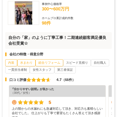
事例中心価格帯
300〜600万円
ホームプロ累計成約件数
98件
自分の「家」のように丁寧工事！二期連続顧客満足優良
会社受賞☆
会社の特徴・得意分野
内装
水まわり
総合リフォーム
スピード見積り
自社職人
一貫担当者制
女性スタッフ
第三者保証
4.7
口コミ評価
（66件）
『分かりやすい説明』が良かった
『担
（30代／女性）
（6
5
上の階からの水漏れにも急遽対応して頂き、対応力も素晴らしい
初
会社でした。 仕上がりも丁寧で要望もたくさん答えて頂き感謝
た