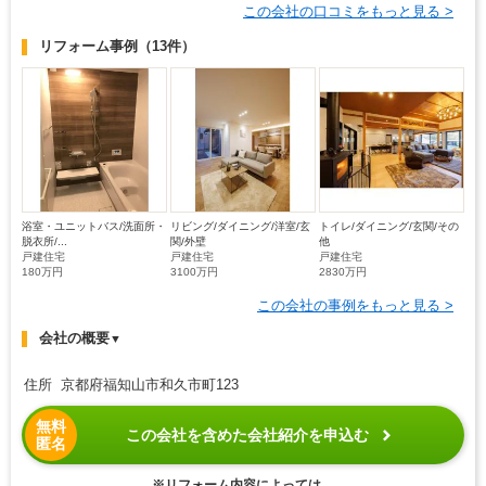
この会社の口コミをもっと見る >
リフォーム事例
（13件）
浴室・ユニットバス/洗面所・
リビング/ダイニング/洋室/玄
トイレ/ダイニング/玄関/その
脱衣所/...
関/外壁
他
戸建住宅
戸建住宅
戸建住宅
180万円
3100万円
2830万円
この会社の事例をもっと見る >
会社の概要
▼
住所 京都府福知山市和久市町123
無料
この会社を含めた会社紹介を申込む
匿名
※リフォーム内容によっては、