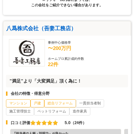
この会社をご紹介できない場合があります。
八爲株式会社（吾妻工務店）
事例中心価格帯
〜200万円
ホームプロ累計成約件数
22件
”満足”より「大変満足」頂く為に！
会社の特徴・得意分野
マンション
戸建
総合リフォーム
一貫担当者制
施工管理技士
ペットリフォーム
造作家具
5.0
口コミ評価
（24件）
『担当者の人柄・説明力』が良かった
『担