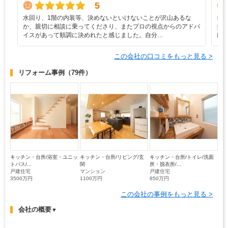
5
水回り、1階の内装等、決めないといけないことが沢山あるな
自
か、親切に相談に乗ってくださり、またプロの視点からのアドバ
提
イスがあって順調に決めれたと感じました。自分…
け
この会社の口コミをもっと見る >
リフォーム事例
（79件）
キッチン・台所/浴室・ユニッ
キッチン・台所/リビング/玄
キッチン・台所/トイレ/洗面
トバス/...
関
所・脱衣所/...
戸建住宅
マンション
戸建住宅
3500万円
1100万円
850万円
この会社の事例をもっと見る >
会社の概要
▼