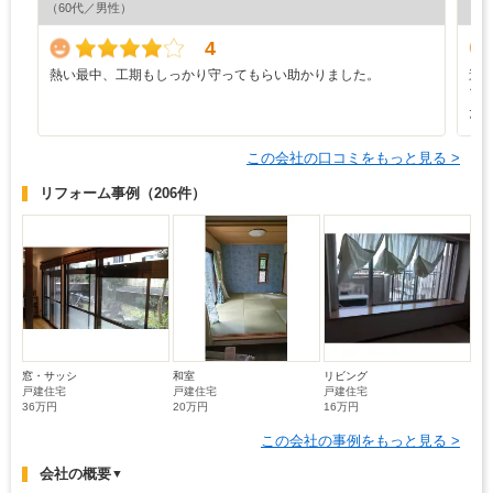
（60代／男性）
（5
4
熱い最中、工期もしっかり守ってもらい助かりました。
途
ア
た
この会社の口コミをもっと見る >
リフォーム事例
（206件）
窓・サッシ
和室
リビング
戸建住宅
戸建住宅
戸建住宅
36万円
20万円
16万円
この会社の事例をもっと見る >
会社の概要
▼