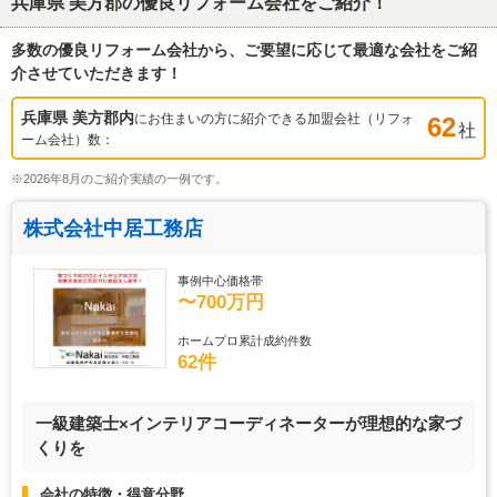
兵庫県 美方郡
の優良リフォーム会社をご紹介！
多数の優良リフォーム会社から、ご要望に応じて最適な会社をご紹
介させていただきます！
兵庫県 美方郡
内
にお住まいの方に紹介できる加盟会社（リフォ
62
社
ーム会社）数：
※2026年8月のご紹介実績の一例です。
株式会社中居工務店
事例中心価格帯
〜700万円
ホームプロ累計成約件数
62件
一級建築士×インテリアコーディネーターが理想的な家づ
くりを
会社の特徴・得意分野