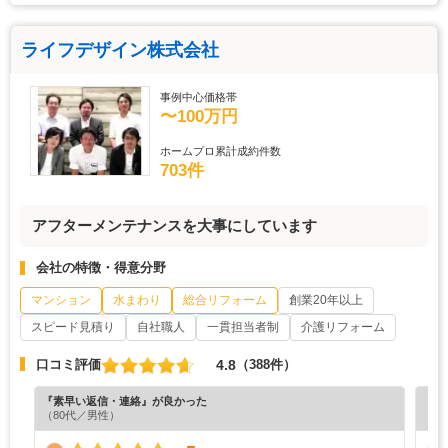
ライフデザイン株式会社
事例中心価格帯
〜100万円
ホームプロ累計成約件数
703件
アフターメンテナンスを大事にしています
会社の特徴・得意分野
マンション
水まわり
総合リフォーム
創業20年以上
スピード見積り
自社職人
一貫担当者制
介護リフォーム
4.8
口コミ評価
（388件）
『素早い返信・連絡』が良かった
『担
（80代／男性）
（3