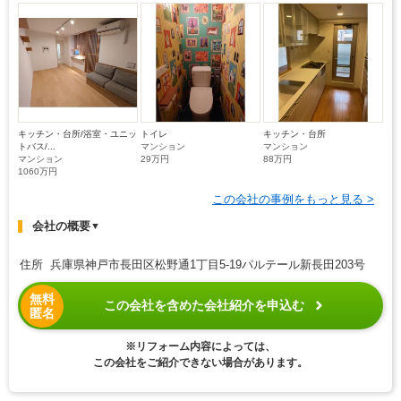
キッチン・台所/浴室・ユニッ
トイレ
キッチン・台所
トバス/...
マンション
マンション
マンション
29万円
88万円
1060万円
この会社の事例をもっと見る >
会社の概要
▼
住所 兵庫県神戸市長田区松野通1丁目5-19パルテール新長田203号
無料
この会社を含めた会社紹介を申込む
匿名
※リフォーム内容によっては、
この会社をご紹介できない場合があります。