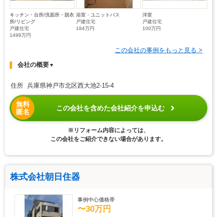
キッチン・台所/洗面所・脱衣
浴室・ユニットバス
洋室
所/リビング
戸建住宅
戸建住宅
戸建住宅
184万円
100万円
1499万円
この会社の事例をもっと見る >
会社の概要
▼
住所 兵庫県神戸市北区西大池2-15-4
無料
この会社を含めた会社紹介を申込む
匿名
※リフォーム内容によっては、
この会社をご紹介できない場合があります。
株式会社朝日住器
事例中心価格帯
〜30万円