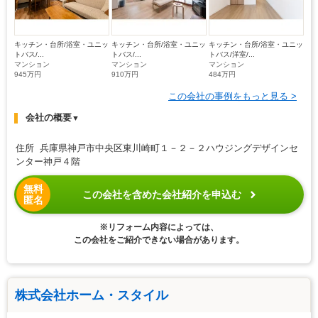
キッチン・台所/浴室・ユニッ
キッチン・台所/浴室・ユニッ
キッチン・台所/浴室・ユニッ
トバス/...
トバス/...
トバス/洋室/...
マンション
マンション
マンション
945万円
910万円
484万円
この会社の事例をもっと見る >
会社の概要
▼
住所 兵庫県神戸市中央区東川崎町１－２－２ハウジングデザインセ
ンター神戸４階
無料
この会社を含めた会社紹介を申込む
匿名
※リフォーム内容によっては、
この会社をご紹介できない場合があります。
株式会社ホーム・スタイル