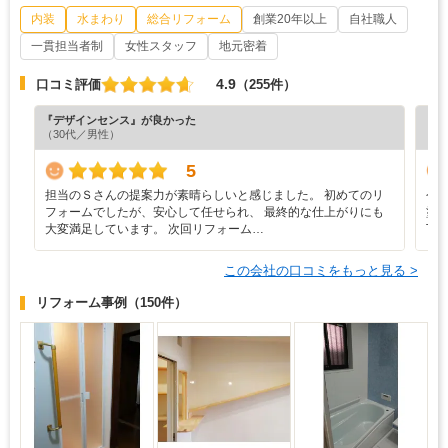
内装
水まわり
総合リフォーム
創業20年以上
自社職人
一貫担当者制
女性スタッフ
地元密着
4.9
口コミ評価
（255件）
『デザインセンス』が良かった
『丁
（30代／男性）
（6
5
担当のＳさんの提案力が素晴らしいと感じました。 初めてのリ
今
フォームでしたが、安心して任せられ、 最終的な仕上がりにも
塗
大変満足しています。 次回リフォーム…
丁
この会社の口コミをもっと見る >
リフォーム事例
（150件）