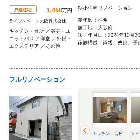
狭小住宅リノベーション
1,450
戸建住宅
万円
築年数：不明
ライフスペース大阪株式会社
施工地：大阪府
キッチン・台所 ／浴室・ユ
竣工年月日：2024年10月3
ニットバス ／洋室 ／外構・
家族構成：両親、夫婦、子
エクステリア ／その他
フルリノベーション
玄関
外壁
キッチン・台所
トイ