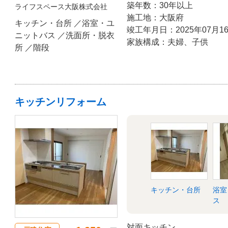
築年数：30年以上
ライフスペース大阪株式会社
施工地：大阪府
キッチン・台所 ／浴室・ユ
竣工年月日：2025年07月1
ニットバス ／洗面所・脱衣
家族構成：夫婦、子供
所 ／階段
キッチンリフォーム
キッチン・台所
浴室
ス
対面キッチン