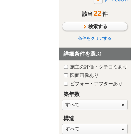
断熱・気密
22
太陽光発電/太陽熱利用
該当
件
シックハウス対策
検索する
防水・雨漏り対策
防犯対策
条件をクリアする
ペットと暮らす
詳細条件を選ぶ
趣味や嗜好を中心に
自然素材・木質感
施主の評価・クチコミあり
子供が独立後の住まい
図面画像あり
新築・建替え
ビフォー・アフターあり
築年数
浴室・ユニ
ス
構造