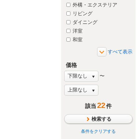
外構・エクステリア
リビング
ダイニング
洋室
和室
玄関
廊下
価格
バルコニー・ベランダ
庭・ガーデニング
〜
階段
窓・サッシ
収納
22
洋室
該当
件
その他
検索する
条件をクリアする