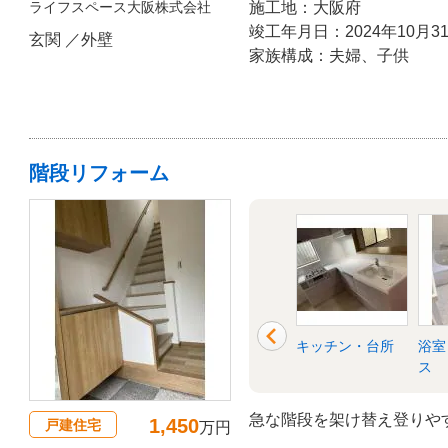
ライフスペース大阪株式会社
施工地：大阪府
竣工年月日：2024年10月3
玄関 ／外壁
家族構成：夫婦、子供
階段リフォーム
ットバ
洗面所・脱衣所
階段
キッチン・台所
浴室
ス
急な階段を架け替え登りや
1,450
戸建住宅
万円