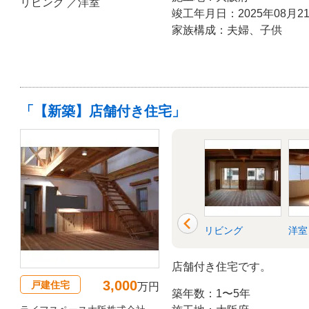
リビング ／洋室
竣工年月日：2025年08月2
家族構成：夫婦、子供
「【新築】店舗付き住宅」
廊下
外壁
リビング
洋室
店舗付き住宅です。
3,000
戸建住宅
万円
築年数：1〜5年