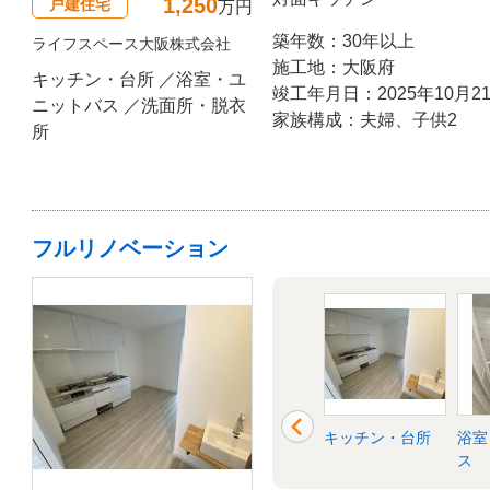
1,250
戸建住宅
万円
築年数：30年以上
ライフスペース大阪株式会社
施工地：大阪府
キッチン・台所 ／浴室・ユ
竣工年月日：2025年10月2
ニットバス ／洗面所・脱衣
家族構成：夫婦、子供2
所
フルリノベーション
外構・エクステリ
その他
キッチン・台所
浴室
ア
ス