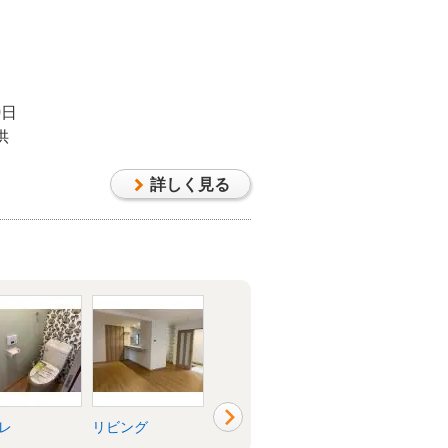
0日
供
詳しく見る
レ
リビング
玄関
外壁