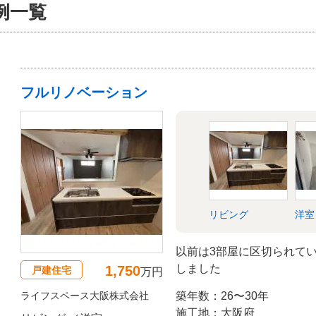
例一覧
フルリノベーション
リビング
洋室
以前は3部屋に区切られて
しました
1,750
戸建住宅
万円
ライフスペース大阪株式会社
築年数：26〜30年
施工地：大阪府