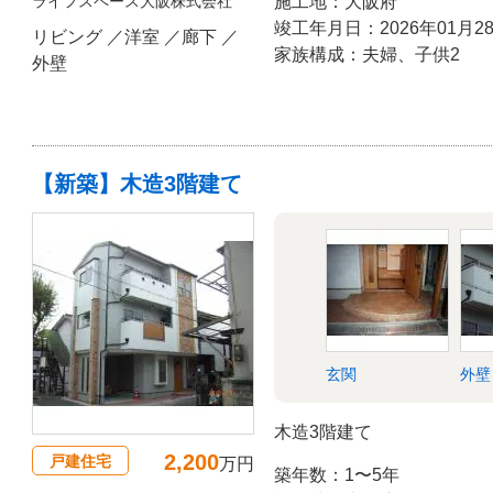
ライフスペース大阪株式会社
施工地：大阪府
竣工年月日：2026年01月2
リビング ／洋室 ／廊下 ／
家族構成：夫婦、子供2
外壁
【新築】木造3階建て
玄関
外壁
木造3階建て
2,200
戸建住宅
万円
築年数：1〜5年