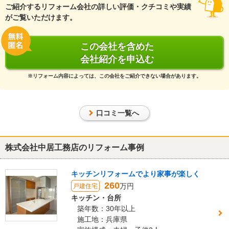
5
ご紹介するリフォーム会社の詳しい評価・クチコミや実績
がご覧いただけます。
夫婦２人家族で２人ともフルで仕事をしているので、電話やSNSで
のやり取りが主になりましたが、こちらの会社の対応は早くとても
助かりました。作業される職人さんの仕事もとても丁寧で安心感が
この会社を含めた
あります。限られた予算内で希望の叶ったリフォームに満足してい
会社紹介を申込む
ます。
※リフォーム内容によっては、この会社をご紹介できない場合があります。
この会社に決めた理由
ホームプロでピックアップされた施工会社６社に見積依頼し、直接
話を伺いました。その中で貴社はこちらの希望の把握が早く的確で
口コミ一覧へ
した。
リフォーム会社からの返答
株式会社中居工務店のリフォーム事例
この度は大変お世話になり、ありがとうございました。
キッチンリフォームでより家事が楽しく
最高の評価、およびたくさんのお褒めのお言葉、誠にありがとうご
260
ざいます。大変光栄です。
万円
戸建住宅
キッチン・台所
お客様にも、ご不在時の工事に対するご対応や、家具のご移動など
築年数：30年以上
たくさんのご協力をいただき、とてもスムーズにリフォーム工事を
施工地：兵庫県
進めることができました。心から感謝申し上げます。