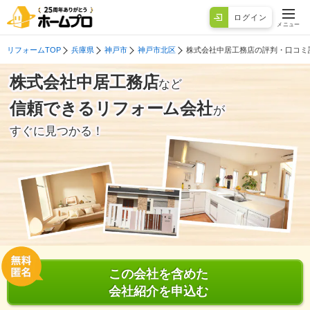
ログイン
メニュー
リフォームTOP
兵庫県
神戸市
神戸市北区
株式会社中居工務店の評判・口コミ
株式会社中居工務店
など
信頼できるリフォーム会社
が
すぐに見つかる！
この会社を含めた
会社紹介を申込む