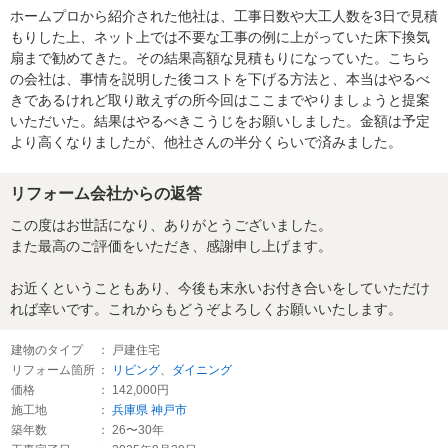
ホームプロから紹介された他社は、工事日数や大工人数を3日で見積
もりした上、ネット上では不要な工事の例に上がっていた床下換気
扇まで勧めてきた。その結果高額な見積もりになっていた。こちら
の会社は、事情を説明した後コストを下げる方法と、本当はやるべ
きであるけれど取り敢えずの所今回はここまでやりましょうと提案
いただいた。結果はやるべきこうじをお願いしました。金額は予定
より高くなりましたが、他社さんの半分くらいで済みました。
リフォーム会社からの返答
この度はお世話になり、ありがとうございました。
また最高のご評価をいただき、感謝申し上げます。
お近くということもあり、今後も末永いお付き合いをしていただけ
れば幸いです。これからもどうぞよろしくお願いいたします。
建物のタイプ
： 戸建住宅
リフォーム箇所
：
リビング
、
ダイニング
価格
： 142,000円
施工地
：
兵庫県
神戸市
築年数
： 26〜30年