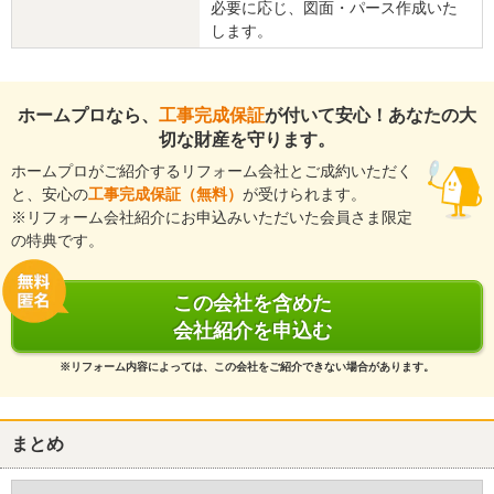
必要に応じ、図面・パース作成いた
します。
『担当者の人柄・説明力』が良かった
（50代/男性）
5
ホームプロなら、
工事完成保証
が付いて安心！あなたの大
細かく説明してくれてこちらの要望もできるかぎり聞いてくれたの
切な財産を守ります。
で良かったです。
ホームプロがご紹介するリフォーム会社とご成約いただく
と、安心の
工事完成保証（無料）
が受けられます。
この会社に決めた理由
※リフォーム会社紹介にお申込みいただいた会員さま限定
ほかの会社より評価が高く、見積を早く出してくれたから。
の特典です。
リフォーム会社からの返答
この会社を含めた
最後に何度か手直しをさせていただくことになってしまい、ご迷惑
会社紹介を申込む
をお掛けしたにもかかわらず、最高の評価をいただきまして誠にあ
※リフォーム内容によっては、この会社をご紹介できない場合があります。
りがとうございます。
工事中は駐車場の件など、たくさんのご協力をいただきまして、と
ても助かりました。ありがとうございました。
まとめ
今後ともどうぞよろしくお願いいたします。