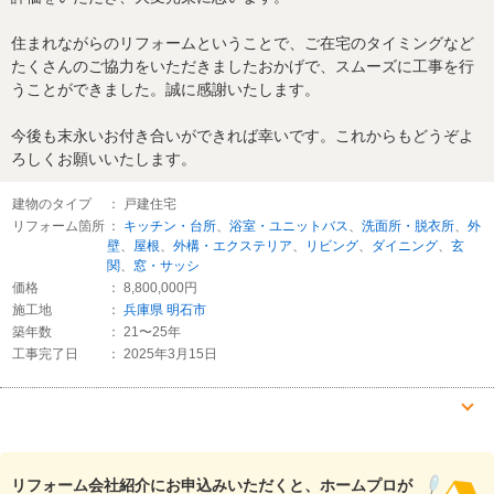
住まれながらのリフォームということで、ご在宅のタイミングなど
たくさんのご協力をいただきましたおかげで、スムーズに工事を行
うことができました。誠に感謝いたします。
今後も末永いお付き合いができれば幸いです。これからもどうぞよ
ろしくお願いいたします。
建物のタイプ
： 戸建住宅
リフォーム箇所
：
キッチン・台所
、
浴室・ユニットバス
、
洗面所・脱衣所
、
外
壁
、
屋根
、
外構・エクステリア
、
リビング
、
ダイニング
、
玄
関
、
窓・サッシ
価格
： 8,800,000円
施工地
：
兵庫県
明石市
築年数
： 21〜25年
工事完了日
： 2025年3月15日
『丁寧な対応』が良かった
（50代/男性）
リフォーム会社紹介にお申込みいただくと、ホームプロが