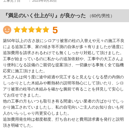
工事完了日
： 2025年9月30日
『満足のいく仕上がり』が良かった
（60代/男性）
5
築50年以上の古さ故にシロアリ被害の柱の入替えや元々の施工不良
による追加工事、家の傾き等不測の自体が多々有りましたが過度に
追加費用を請求されるわけでも無くしっかり対処して頂けました。
工事が始まっているのに私からの追加依頼や、工事中の大工さんよ
り便利になる設備のご親切な提案頂け、一切嫌がる事無く全て臨機
応変に施工頂けました。
大工さんは伺う度に途中経過や完工すると見えなくなる壁の内側の
しっかりとした木組みや断熱材の説明等熱心にして頂いたり、シロ
アリ被害の柱等の木組みを確かな腕前で有ることを拝見して安心し
てお任せできました。
他の工事の方もいつも取引き有る間違いない業者の方ばかりでしっ
かり施工されていましたし、私の自宅向いご主人のお知り合いも何
人かいらっしゃり尚更安心しました。
追加費用発生時は都度都度、打ち合わせと費用請求書を発行と説明
頂き明確でした。