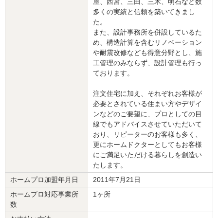
屋、西宮、三田、三木、明石など数
す。
多くの実績と信頼を築いてきまし
た。
建物のタイプ
： 戸建住宅
また、設計事務所を併設しているた
リフォーム箇所
：
キッチン・台所
、
トイレ
、
リビング
、
ダイニング
、
洋室
、
和
め、構造計算を含むリノベーション
室
、
玄関
、
廊下
、
階段
、
窓・サッシ
、
収納
や耐震改修なども得意分野とし、施
価格
： 7,000,000円
工管理のみならず、設計管理も行っ
施工地
：
兵庫県
神戸市
ております。
築年数
： 30年以上
工事完了日
： 2023年7月7日
注文住宅に加え、それぞれお客様が
必要とされている住まい方やデザイ
『満足のいく仕上がり』が良かった
（50代/女性）
ンなどのご要望に、プロとしての目
線でもアドバイスさせていただいて
4
おり、リピーターのお客様も多く、
更にホームドクターとしてもお客様
にご満足いただける暮らしを創造い
工期が予定より1ヶ月延びたが、仕上がりは大変満足している。
たします。
特に関わった職人の方々の技術力はすばらしく、人柄が良かった。
ホームプロ加盟年月日
2011年7月21日
この会社に決めた理由
ホームプロ対応事業所
1ヶ所
会社の規模が小さく、融通がきく。
数
担当者の人柄が良く、些細な事も聞きやすい