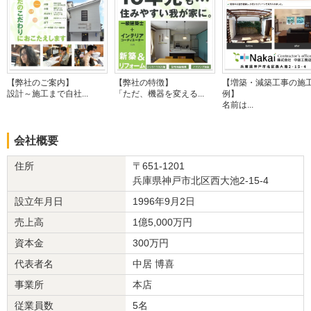
きました。
特に工事中の質疑等についても素早くお返事くださりましたので、
とても助かりました。
仕上がりや職人のマナーについてもご満足いただけたということが
【弊社のご案内】
【弊社の特徴】
【増築・減築工事の施
とても光栄に思います。社員・職人一同、いただいたお声を励み
設計～施工まで自社...
「ただ、機器を変える...
例】
に、より一層精進いたします。
名前は...
今後とも末永いお付き合いのほど、どうぞよろしくお願いいたしま
会社概要
す。
住所
〒651-1201
建物のタイプ
： 戸建住宅
兵庫県神戸市北区西大池2-15-4
リフォーム箇所
： 家全体
設立年月日
1996年9月2日
価格
： 39,710,000円
施工地
：
兵庫県
神戸市
売上高
1億5,000万円
築年数
： 30年以上
資本金
300万円
工事完了日
： 2023年10月31日
代表者名
中居 博喜
『素早い返信・連絡』が良かった
（50代/女性）
事業所
本店
従業員数
5名