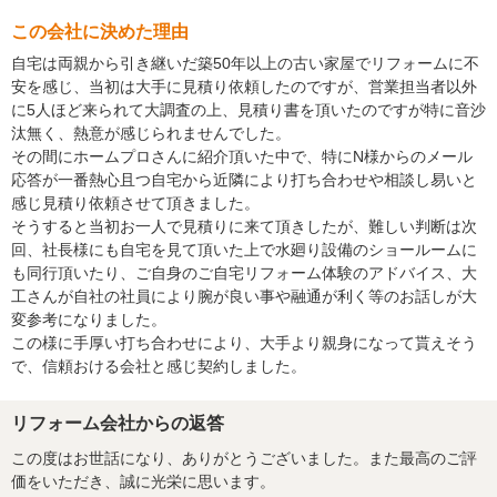
この会社に決めた理由
自宅は両親から引き継いだ築50年以上の古い家屋でリフォームに不
安を感じ、当初は大手に見積り依頼したのですが、営業担当者以外
に5人ほど来られて大調査の上、見積り書を頂いたのですが特に音沙
汰無く、熱意が感じられませんでした。
その間にホームプロさんに紹介頂いた中で、特にN様からのメール
応答が一番熱心且つ自宅から近隣により打ち合わせや相談し易いと
感じ見積り依頼させて頂きました。
そうすると当初お一人で見積りに来て頂きしたが、難しい判断は次
回、社長様にも自宅を見て頂いた上で水廻り設備のショールームに
も同行頂いたり、ご自身のご自宅リフォーム体験のアドバイス、大
工さんが自社の社員により腕が良い事や融通が利く等のお話しが大
変参考になりました。
この様に手厚い打ち合わせにより、大手より親身になって貰えそう
で、信頼おける会社と感じ契約しました。
リフォーム会社からの返答
この度はお世話になり、ありがとうございました。また最高のご評
価をいただき、誠に光栄に思います。