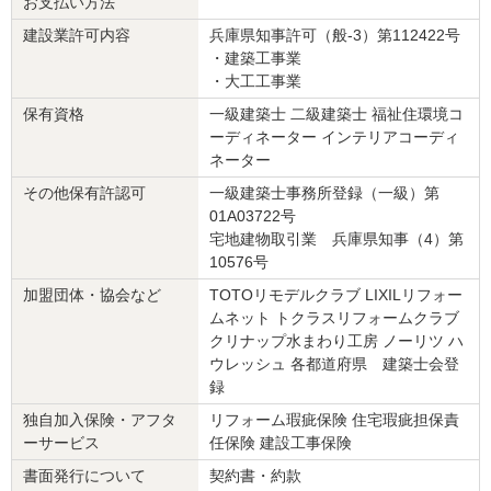
お支払い方法
建設業許可内容
兵庫県知事許可（般-3）第112422号
リフォーム会社からの返答
・建築工事業
評価ご登録いただきありがとうございます。
・大工工事業
保有資格
一級建築士 二級建築士 福祉住環境コ
今回は大きな規模、かつ住みながらのリフォームだったので、お客
ーディネーター インテリアコーディ
様にはなるべく負担をかけたくないという思いがありました。
ネーター
結果、悪天候の影響もあり、工期が想定よりも多く掛かってしまっ
たのは申し訳なく思っております。
その他保有許認可
一級建築士事務所登録（一級）第
01A03722号
仕上がりについて大変ご満足いただけ、担当した私としても大変う
宅地建物取引業 兵庫県知事（4）第
れしく思います。
10576号
今後共末永いお付き合いのほどお願いします。
加盟団体・協会など
TOTOリモデルクラブ LIXILリフォー
ムネット トクラスリフォームクラブ
建物のタイプ
： 戸建住宅
クリナップ水まわり工房 ノーリツ ハ
リフォーム箇所
：
キッチン・台所
、
洗面所・脱衣所
、
外壁
、
屋根
、
リビング
、
ウレッシュ 各都道府県 建築士会登
ダイニング
、
洋室
、
玄関
、
廊下
、
バルコニー・ベランダ
、
階
段
、
窓・サッシ
、
収納
録
価格
： 6,430,000円
独自加入保険・アフタ
リフォーム瑕疵保険 住宅瑕疵担保責
施工地
：
兵庫県
神戸市
ーサービス
任保険 建設工事保険
築年数
： 21〜25年
工事完了日
： 2022年8月31日
書面発行について
契約書・約款