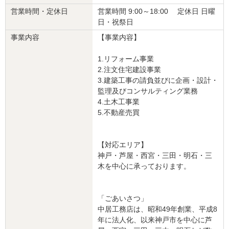
5
営業時間・定休日
営業時間 9:00～18:00 定休日 日曜
担当者の方が親切丁寧に対応してくださり、安心してお任せするこ
日・祝祭日
とができました。
事業内容
【事業内容】
リフォームが進むにつれ、あれこれ追加箇所や手直しをお願いした
のですが、いずれも迅速に対応してくださいました。
1.リフォーム事業
古い家なので今後もリフォーム箇所が出てくるかと思いますが、ま
2.注文住宅建設事業
たお願いしたい信頼できる会社です。ほんとうにありがとうござい
3.建築工事の請負並びに企画・設計・
ました。
監理及びコンサルティング業務
4.土木工事業
この会社に決めた理由
5.不動産売買
担当の方がわかりやすく丁寧に説明してくださったので、信頼でき
ると思ったから
【対応エリア】
神戸・芦屋・西宮・三田・明石・三
リフォーム会社からの返答
木を中心に承っております。
この度はお世話になり、誠にありがとうございました。また、高い
評価をいただきまして光栄に思います。
「ごあいさつ」
工事期間中も色々とご協力を賜り、リフォームを円滑に進めること
中居工務店は、昭和49年創業、平成8
ができました。重ねて感謝申し上げます。
年に法人化、以来神戸市を中心に芦
今後とも末永いお付き合いのほど、どうぞよろしくお願いいたしま