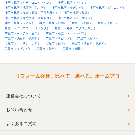
神戸市北区（浴室・ユニットバス）
神戸市北区（トイレ）
リフォーム箇所
：
キッチン・台所
、
トイレ
、
外壁
、
屋根
、
リビング
、
玄関
、
廊
神戸市北区（洗面所・脱衣所）
神戸市北区（リビング）
神戸市北区（ダイニング）
下
、
バルコニー・ベランダ
、
階段
、
窓・サッシ
神戸市北区（洋室（寝室・子供部屋））
神戸市北区（和室）
価格
： 6,250,000円
神戸市北区（外壁塗装・張り替え）
神戸市北区（窓・サッシ）
施工地
：
兵庫県
神戸市
神戸市西区（トイレ）
神戸市西区（玄関）
西宮市（玄関）
西宮市（廊下）
築年数
： 21〜25年
西宮市（バルコニー・ベランダ）
西宮市（外構・エクステリア）
工事完了日
： 2020年12月25日
芦屋市（キッチン・台所）
芦屋市（浴室・ユニットバス）
芦屋市（洗面所・脱衣所）
芦屋市（リビング）
芦屋市（廊下）
宝塚市（キッチン・台所）
宝塚市（廊下）
三田市（洗面所・脱衣所）
三田市（リビング）
三田市（和室）
三田市（玄関）
リフォーム会社、比べて、選べる。ホームプロ
運営会社について
お問い合わせ
よくあるご質問