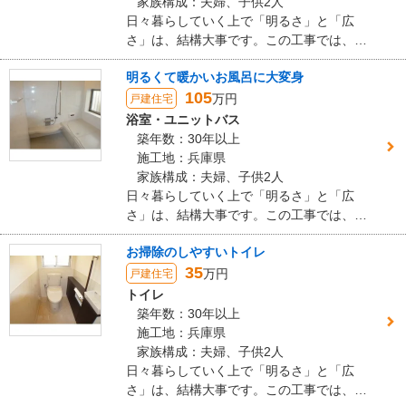
家族構成：夫婦、子供2人
日々暮らしていく上で「明るさ」と「広
今後も末永いお付き合いをさせていただけましたら幸いです。また
さ」は、結構大事です。この工事では、特
お住まいに関するご相談がございましたら、お気軽にお声がけくだ
に明るく広くにこだわりました。
さいね。
明るくて暖かいお風呂に大変身
105
万円
戸建住宅
建物のタイプ
： 戸建住宅
浴室・ユニットバス
リフォーム箇所
：
キッチン・台所
、
浴室・ユニットバス
、
トイレ
、
洗面所・脱
築年数：30年以上
衣所
、
リビング
、
ダイニング
、
洋室
、
和室
、
玄関
、
窓・サッシ
施工地：兵庫県
価格
： 5,220,000円
家族構成：夫婦、子供2人
施工地
：
兵庫県
明石市
日々暮らしていく上で「明るさ」と「広
築年数
： 21〜25年
さ」は、結構大事です。この工事では、特
工事完了日
： 2024年7月27日
に明るく広くにこだわりました。
お掃除のしやすいトイレ
『納得の価格』が良かった
（30代/男性）
35
万円
戸建住宅
トイレ
5
築年数：30年以上
施工地：兵庫県
担当の方は人柄も良く、こちらの要望や質問など丁寧に対応しても
家族構成：夫婦、子供2人
らえました。築40年の家ですが、室内は新築のように綺麗になりま
日々暮らしていく上で「明るさ」と「広
した。また何かあればお願いしたいと思います。
さ」は、結構大事です。この工事では、特