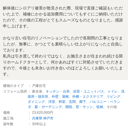
解体後にシロアリ被害が散見された際、現場で直接ご確認もいただ
いた上で、補修にかかる追加費用についてもすぐにご納得いただけ
たので、その後の工程がとてもスムーズなものとなりました。感謝
申し上げます。
かなり古い住宅のリノベーションでしたので長期間の工事となりま
したが、無事に、かつとても素晴らしい仕上がりになったと自負し
ております。
私共は引き渡して終わりではなく、お施主さまが住まわれ続ける限
りホームドクターとして、何かあればすぐに対処させていただきま
すので、今後とも末永いお付き合いのほどよろしくお願いいたしま
す。
建物のタイプ
： 戸建住宅
リフォーム箇所
： 家全体、
キッチン・台所
、
浴室・ユニットバス
、
トイレ
、
洗
面所・脱衣所
、
外壁
、
屋根
、
外構・エクステリア
、
リビング
、
ダイニング
、
洋室
、
和室
、
玄関
、
廊下
、
バルコニー・ベラン
ダ
、
庭・ガーデニング
、
階段
、
窓・サッシ
、
収納
、その他
価格
： 23,620,000円
施工地
：
兵庫県
神戸市
築年数
： 30年以上