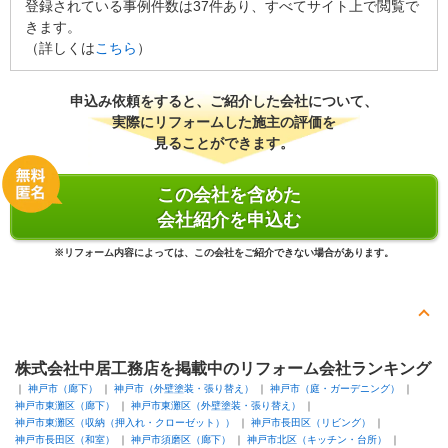
登録されている事例件数は37件あり、すべてサイト上で閲覧で
ホームプロのネットを利用させてもらいました。家の近くのリフォ
きます。
ーム会社を選びました。たくさん会社があって悩みましたが、会社
（詳しくは
こちら
）
アピールがあたたかくて、親近感がありました。
一社のみの選択で、こちらの会社さんとお会いして、無理なご相談
申込み依頼をすると、ご紹介した会社について、
も親身に考えて下さって。こちらの会社さんに即決で決心する事が
実際にリフォームした施主の評価を
できました。
見ることができます。
リフォーム会社からの返答
この会社を含めた
大変ご満足いただき、とても光栄に思います。
会社紹介を申込む
工事中は駐車場をお借りさせていただいたり、お母さまにお留守番
をしていただく等、たくさんのご協力をいただいたことが、ご満足
※リフォーム内容によっては、この会社をご紹介できない場合があります。
のいくリフォームに繋がったのだと思います。誠にありがとうござ
いました。
また、そのお母さまにもキッチン工事のご依頼をいただき、大変感
謝いたします。
株式会社中居工務店を掲載中のリフォーム会社ランキング
神戸市（廊下）
神戸市（外壁塗装・張り替え）
神戸市（庭・ガーデニング）
今後とも末永く、どうぞよろしくお願いいたします。
神戸市東灘区（廊下）
神戸市東灘区（外壁塗装・張り替え）
神戸市東灘区（収納（押入れ・クローゼット））
神戸市長田区（リビング）
建物のタイプ
： 戸建住宅
神戸市長田区（和室）
神戸市須磨区（廊下）
神戸市北区（キッチン・台所）