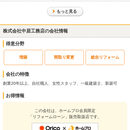
に明るく広くにこだわりました。
この会社に決めた理由
もっと見る
大手リフォーム会社よりも低価格だったため
リフォーム会社からの返答
株式会社中居工務店の会社情報
この度はお世話になり、ありがとうございました。また最高の評価
もいただき、光栄に思います。
得意分野
今後とも末永いお付き合いのほど、どうぞよろしくお願いいたしま
増築
間取り変更
総合リフォーム
す。
建物のタイプ
： 戸建住宅
会社の特徴
リフォーム箇所
： 家全体
創業20年以上、自社職人、女性スタッフ、一級建築士、新築可
価格
： 22,500,000円
施工地
：
兵庫県
神戸市
お得情報
築年数
： 30年以上
工事完了日
： 2024年1月15日
この会社は、ホームプロ会員限定
「リフォームローン」販売取扱店です。
『素早い返信・連絡』が良かった
（30代/女性）