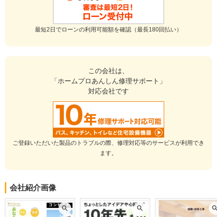
5
半年と長い工期でしたが、契約時の日程通りに完成しました。ちょ
最短2日でローンの利用可能額を確認（最長180回払い）
くちょく現場を見に行かせてもらいましたが、現場はゴミがなく綺
麗で大工さんも愛想よくとても丁寧なお家造りをしてくださりまし
た。感謝しています。工務店の担当の方はとにかくレスポンスが早
いです。二世帯住宅でしたので決め事も多くその都度ご相談しなが
この会社は、
ら進められた事も満足のいくお家ができたなと思っています。
「ホームプロあんしん修理サポート」
ありがとうございました！
対応会社です
この会社に決めた理由
この度は半年間の大規模リフォームをありがとうございました。大
規模でしたので社長さんと息子さんがお家をみにきてくださりリフ
ォームの構想を練りましたが、とても親身になって考えてくださり
ご登録いただいた製品のトラブルの際、修理対応等のサービスが利用でき
第一印象からお願いしたいな、と思える工務店さんでした。
ます。
そして、私たちの希望を叶えてもらえるかな、と思ったからです。
リフォーム会社からの返答
会社紹介画像
最高のご評価をいただき、誠にありがとうございます。
約半年というとても長い工期でしたが、お客様、並びにご家族の皆
様にもたくさんのご協力をいただき、順調に工事を進めることがで