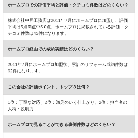
ホームプロでの評価平均と評価・クチコミ件数はどのくらい？
建物のタイプ
： 戸建住宅
リフォーム箇所
：
外構・エクステリア
、
バルコニー・ベランダ
価格
： 7,342,460円
株式会社中居工務店は2011年7月にホームプロに加盟し、評価
施工地
：
兵庫県
西宮市
平均は5点満点中5.0点、ホームプロに掲載されている評価・ク
築年数
： 30年以上
チコミ件数は43件になります。
工事完了日
： 2021年8月3日
ホームプロ経由での成約実績はどのくらい？
『満足のいく仕上がり』が良かった
（40代/女性）
5
2011年7月にホームプロ加盟後、累計のリフォーム成約件数は
62件になります。
部屋が暗くて光が入ってこなくて、壁をぶち抜く、ベランダからバ
ルコニーを展開する。など、無理な相談しても、全て満足するリフ
この会社の評価ポイント、トップ３は何？
ォームが出来ました。
予定より予算は、オーバーしましたが、やって良かったです。
1位：丁寧な対応、2位：満足のいく仕上がり、2位：担当者の
人柄・説明力
最高のリフォームです。
ありがとうございました♡
ホームプロで見ることができる事例件数はどのくらい？
この会社に決めた理由