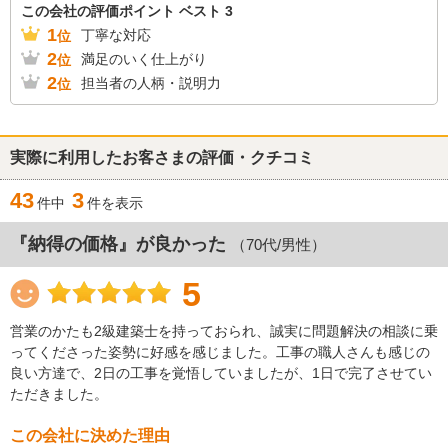
この会社の評価ポイント ベスト 3
1
丁寧な対応
位
2
満足のいく仕上がり
位
2
担当者の人柄・説明力
位
実際に利用したお客さまの評価・クチコミ
43
3
件中
件を表示
『納得の価格』が良かった
（70代/男性）
5
営業のかたも2級建築士を持っておられ、誠実に問題解決の相談に乗
ってくださった姿勢に好感を感じました。工事の職人さんも感じの
良い方達で、2日の工事を覚悟していましたが、1日で完了させてい
ただきました。
この会社に決めた理由