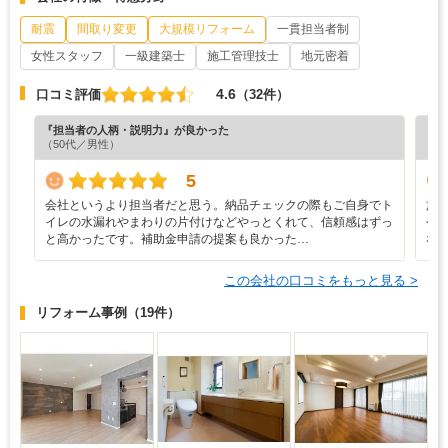
耐震
間取り変更
大規模リフォーム
一貫担当者制
女性スタッフ
一級建築士
施工管理技士
地元密着
4.6
口コミ評価
（32件）
『担当者の人柄・説明力』が良かった
『プ
（50代／男性）
（4
5
会社というより担当者だと思う。納品チェックの際もご自身でト
施
イレの水漏れやまわりの片付けなどやっとくれて、信頼感はずっ
今
と高かったです。補助金申請の提案も良かった…
な
この会社の口コミをもっと見る >
リフォーム事例
（19件）