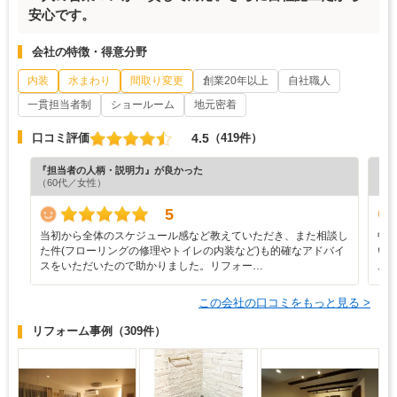
安心です。
会社の特徴・得意分野
内装
水まわり
間取り変更
創業20年以上
自社職人
一貫担当者制
ショールーム
地元密着
4.5
口コミ評価
（419件）
『担当者の人柄・説明力』が良かった
『納
（60代／女性）
（6
5
当初から全体のスケジュール感など教えていただき、また相談し
中
た件(フローリングの修理やトイレの内装など)も的確なアドバイ
い
スをいただいたので助かりました。リフォー…
ム
この会社の口コミをもっと見る >
リフォーム事例
（309件）