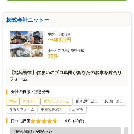
株式会社ニットー
事例中心価格帯
〜400万円
ホームプロ累計成約件数
76件
【地域密着】住まいのプロ集団があなたのお家を総合リ
フォーム
会社の特徴・得意分野
増築
水まわり
総合リフォーム
創業20年以上
10億円以上
介護リフォーム
中古物件紹介
地元密着
4.8
口コミ評価
（40件）
『納得の価格』が良かった
『担