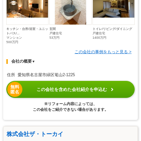
キッチン・台所/浴室・ユニッ
玄関
トイレ/リビング/ダイニング
トバス/...
戸建住宅
戸建住宅
マンション
53万円
1400万円
500万円
この会社の事例をもっと見る >
会社の概要
▼
住所 愛知県名古屋市緑区篭山2-1225
無料
この会社を含めた会社紹介を申込む
匿名
※リフォーム内容によっては、
この会社をご紹介できない場合があります。
株式会社ザ・トーカイ