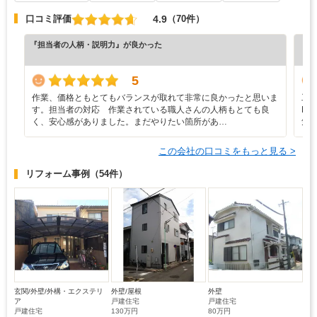
4.9
口コミ評価
（70件）
『担当者の人柄・説明力』が良かった
『担
（6
5
作業、価格ともとてもバランスが取れて非常に良かったと思いま
工
す。担当者の対応 作業されている職人さんの人柄もとても良
N
く、安心感がありました。まだやりたい箇所があ…
気
この会社の口コミをもっと見る >
リフォーム事例
（54件）
玄関/外壁/外構・エクステリ
外壁/屋根
外壁
ア
戸建住宅
戸建住宅
戸建住宅
130万円
80万円