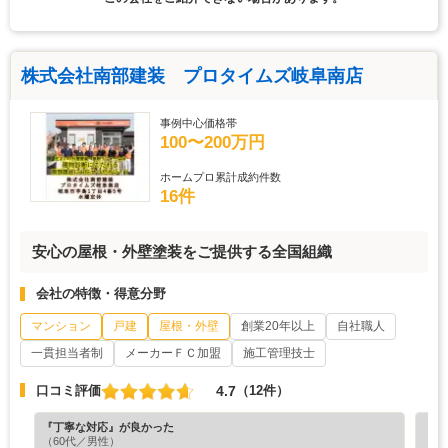
株式会社南部建装 プロタイムズ岐阜南店
事例中心価格帯
100〜200万円
ホームプロ累計成約件数
16件
安心の屋根・外壁塗装をご提供する全国組織
会社の特徴・得意分野
マンション
戸建
屋根・外壁
創業20年以上
自社職人
一貫担当者制
メーカーＦＣ加盟
施工管理技士
4.7
口コミ評価
（12件）
『丁寧な対応』が良かった
『担
（60代／男性）
（4