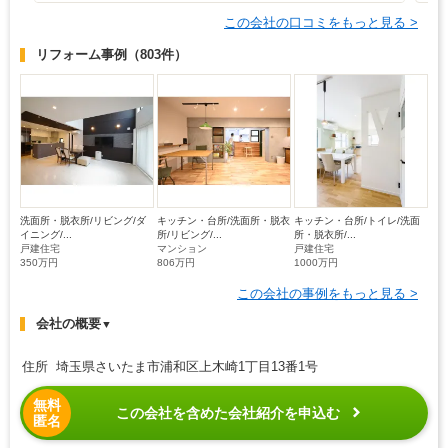
この会社の口コミをもっと見る >
リフォーム事例
（803件）
洗面所・脱衣所/リビング/ダ
キッチン・台所/洗面所・脱衣
キッチン・台所/トイレ/洗面
イニング/...
所/リビング/...
所・脱衣所/...
戸建住宅
マンション
戸建住宅
350万円
806万円
1000万円
この会社の事例をもっと見る >
会社の概要
▼
住所 埼玉県さいたま市浦和区上木崎1丁目13番1号
無料
この会社を含めた会社紹介を申込む
匿名