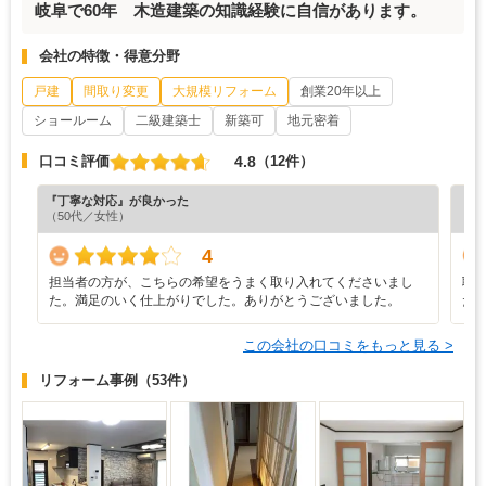
岐阜で60年 木造建築の知識経験に自信があります。
会社の特徴・得意分野
戸建
間取り変更
大規模リフォーム
創業20年以上
ショールーム
二級建築士
新築可
地元密着
4.8
口コミ評価
（12件）
『丁寧な対応』が良かった
『プ
（50代／女性）
（5
4
担当者の方が、こちらの希望をうまく取り入れてくださいまし
職
た。満足のいく仕上がりでした。ありがとうございました。
た
この会社の口コミをもっと見る >
リフォーム事例
（53件）