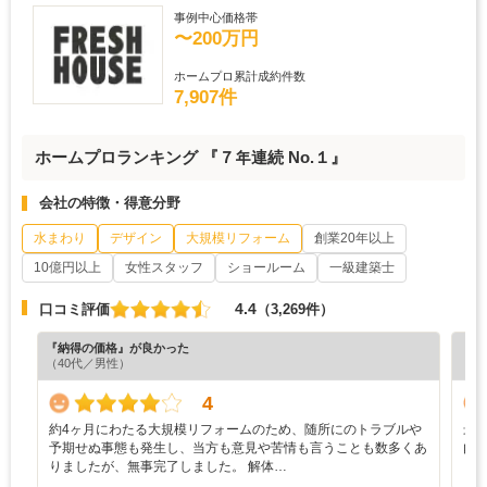
事例中心価格帯
〜200万円
ホームプロ累計成約件数
7,907件
ホームプロランキング 『７年連続 No.１』
会社の特徴・得意分野
水まわり
デザイン
大規模リフォーム
創業20年以上
10億円以上
女性スタッフ
ショールーム
一級建築士
4.4
口コミ評価
（3,269件）
『納得の価格』が良かった
『担
（40代／男性）
（5
4
約4ヶ月にわたる大規模リフォームのため、随所にのトラブルや
最
予期せぬ事態も発生し、当方も意見や苦情も言うことも数多くあ
内
りましたが、無事完了しました。 解体…