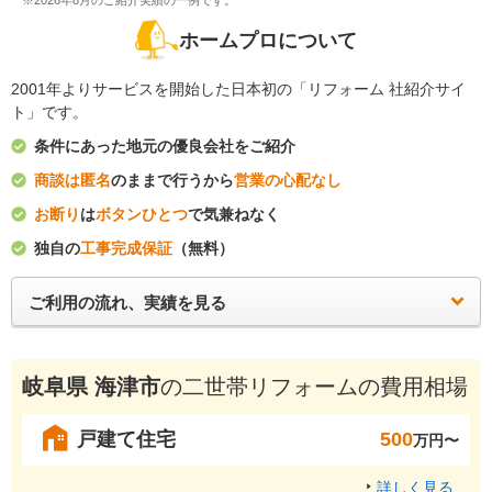
※2026年8月のご紹介実績の一例です。
ホームプロについて
2001年よりサービスを開始した日本初の「リフォーム 社紹介サイ
ト」です。
条件にあった地元の優良会社をご紹介
商談は匿名
のままで行うから
営業の心配なし
お断り
は
ボタンひとつ
で気兼ねなく
独自の
工事完成保証
（無料）
ご利用の流れ、実績を見る
岐阜県 海津市
の二世帯リフォームの費用相場
戸建て住宅
500
万円〜
詳しく見る