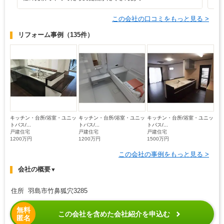
この会社の口コミをもっと見る >
リフォーム事例
（135件）
キッチン・台所/浴室・ユニッ
キッチン・台所/浴室・ユニッ
キッチン・台所/浴室・ユニッ
トバス/...
トバス/...
トバス/...
戸建住宅
戸建住宅
戸建住宅
1200万円
1200万円
1500万円
この会社の事例をもっと見る >
会社の概要
▼
住所 羽島市竹鼻狐穴3285
無料
この会社を含めた会社紹介を申込む
匿名