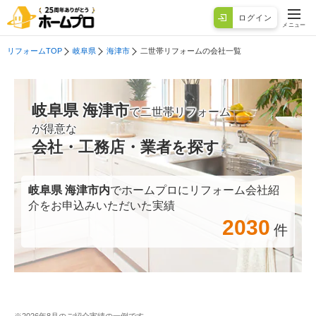
ログイン
メニュー
リフォームTOP
岐阜県
海津市
二世帯リフォームの会社一覧
岐阜県 海津市
で二世帯リフォーム
が得意な
会社・工務店・業者を探す
岐阜県 海津市
内
でホームプロにリフォーム会社紹
介をお申込みいただいた実績
2030
件