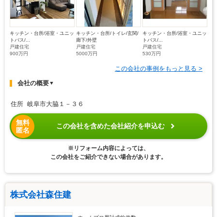
キッチン・台所/浴室・ユニッ
キッチン・台所/トイレ/玄関/
キッチン・台所/浴室・ユニッ
トバス/...
廊下/外壁
トバス/...
戸建住宅
戸建住宅
戸建住宅
900万円
5000万円
530万円
この会社の事例をもっと見る >
会社の概要
▼
住所 岐阜市大脇１－３６
無料
この会社を含めた会社紹介を申込む
匿名
※リフォーム内容によっては、
この会社をご紹介できない場合があります。
株式会社森住建