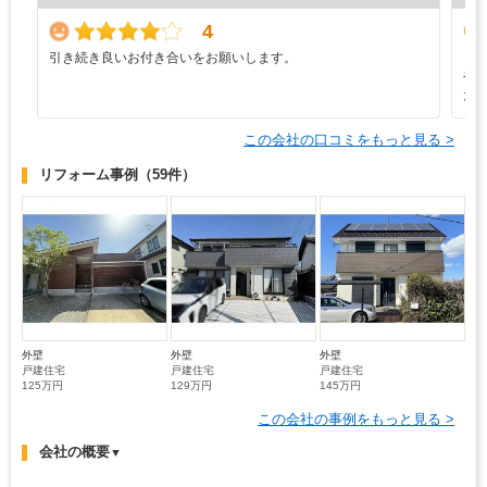
4
引き続き良いお付き合いをお願いします。
し
や
た
この会社の口コミをもっと見る >
リフォーム事例
（59件）
外壁
外壁
外壁
戸建住宅
戸建住宅
戸建住宅
125万円
129万円
145万円
この会社の事例をもっと見る >
会社の概要
▼