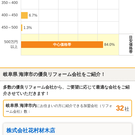
350～400
400～450
6.7%
450～500
1.3%
目
安
500万円
84.0%
価
以上
格
帯
岐阜県 海津市
の優良リフォーム会社をご紹介！
多数の優良リフォーム会社から、ご要望に応じて最適な会社をご紹
介させていただきます！
岐阜県 海津市
内
にお住まいの方に紹介できる加盟会社（リフォ
32
社
ーム会社）数：
株式会社花村材木店