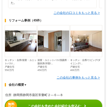
た。
この会社の口コミをもっと見る >
リフォーム事例
（49件）
キッチン・台所/浴室・ユニッ
浴室・ユニットバス/洗面所・
キッチン・台所/リビング/ダ
トバス/...
脱衣所/洋室/...
イニング/...
戸建住宅
戸建住宅
戸建住宅
550万円
450万円
400万円
この会社の事例をもっと見る >
会社の概要
▼
住所 静岡県静岡市葵区常磐町２―６―８
無料
この会社を含めた会社紹介を申込む