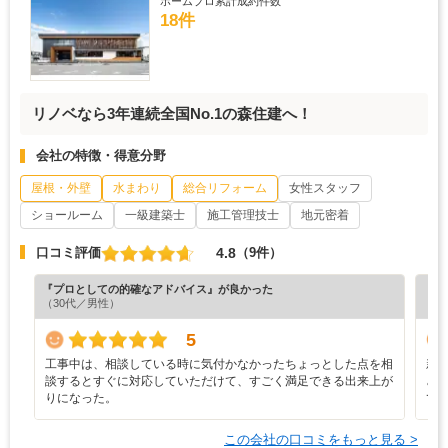
ホームプロ累計成約件数
18件
リノベなら3年連続全国No.1の森住建へ！
会社の特徴・得意分野
屋根・外壁
水まわり
総合リフォーム
女性スタッフ
ショールーム
一級建築士
施工管理技士
地元密着
4.8
口コミ評価
（9件）
『プロとしての的確なアドバイス』が良かった
『担
（30代／男性）
（4
5
工事中は、相談している時に気付かなかったちょっとした点を相
新
談するとすぐに対応していただけて、すごく満足できる出来上が
ざ
りになった。
て
この会社の口コミをもっと見る >