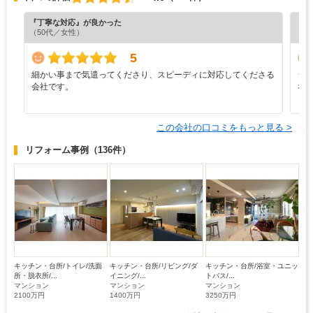
『丁寧な対応』が良かった
『分
（50代／女性）
（6
5
細かい事まで気遣ってくださり、スピーディに対応してくださる
シ
会社です。
な
この会社の口コミをもっと見る >
リフォーム事例
（136件）
キッチン・台所/トイレ/洗面
キッチン・台所/リビング/ダ
キッチン・台所/浴室・ユニッ
所・脱衣所/...
イニング/...
トバス/...
マンション
マンション
マンション
2100万円
1400万円
3250万円