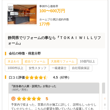
事例中心価格帯
100〜600万円
ホームプロ累計成約件数
177件
静岡県でリフォームの事なら『ＴＯＫＡＩ ＷＩＬＬリフ
ォーム』
会社の特徴・得意分野
水まわり
総合リフォーム
大規模リフォーム
10億円以上
1000件以上
女性スタッフ
一級建築士
自社瑕疵保証
4.5
口コミ評価
（67件）
『担当者の人柄・説明力』が良かった
『素
（60代／男性）
（6
5
予算内で収まった。営業の方が施工に詳しく、説明もしっかりし
解
ていただいたし、こちらの要望を聞いていろいろ提案してくれ
て