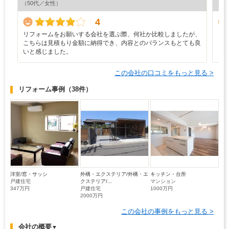
（50代／女性）
（5
4
リフォームをお願いする会社を選ぶ際、何社か比較しましたが、
リ
こちらは見積もり金額に納得でき、内容とのバランスもとても良
いと感じました。
この会社の口コミをもっと見る >
リフォーム事例
（38件）
洋室/窓・サッシ
外構・エクステリア/外構・エ
キッチン・台所
戸建住宅
クステリア/...
マンション
347万円
戸建住宅
1000万円
2000万円
この会社の事例をもっと見る >
会社の概要
▼