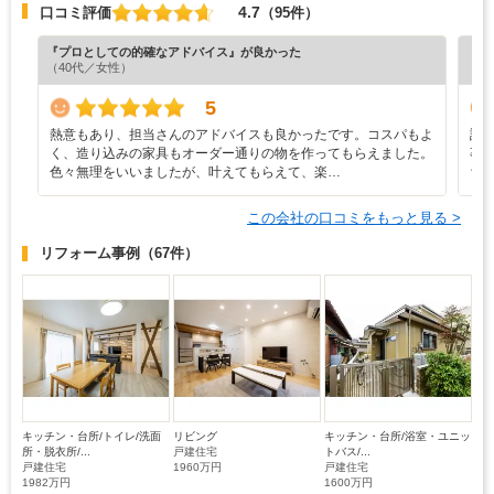
4.7
口コミ評価
（95件）
『プロとしての的確なアドバイス』が良かった
『担
（40代／女性）
（7
5
熱意もあり、担当さんのアドバイスも良かったです。コスパもよ
設
く、造り込みの家具もオーダー通りの物を作ってもらえました。
事
色々無理をいいましたが、叶えてもらえて、楽…
ち
この会社の口コミをもっと見る >
リフォーム事例
（67件）
キッチン・台所/トイレ/洗面
リビング
キッチン・台所/浴室・ユニッ
所・脱衣所/...
戸建住宅
トバス/...
戸建住宅
1960万円
戸建住宅
1982万円
1600万円