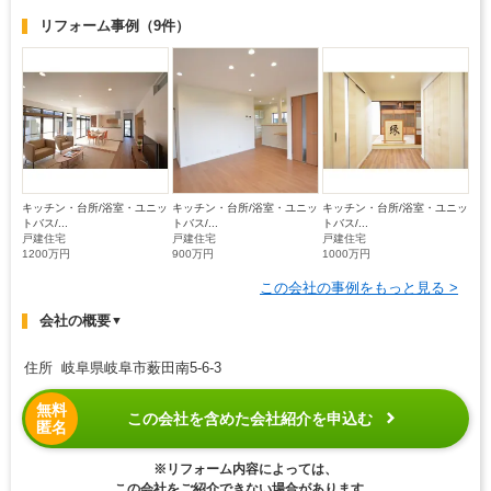
リフォーム事例
（9件）
キッチン・台所/浴室・ユニッ
キッチン・台所/浴室・ユニッ
キッチン・台所/浴室・ユニッ
トバス/...
トバス/...
トバス/...
戸建住宅
戸建住宅
戸建住宅
1200万円
900万円
1000万円
この会社の事例をもっと見る >
会社の概要
▼
住所 岐阜県岐阜市薮田南5-6-3
無料
この会社を含めた会社紹介を申込む
匿名
※リフォーム内容によっては、
この会社をご紹介できない場合があります。