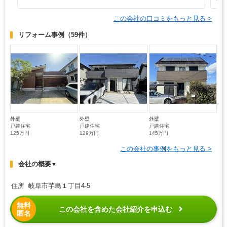
この会社の口コミをもっと見る >
リフォーム事例
（59件）
外壁
外壁
外壁
戸建住宅
戸建住宅
戸建住宅
125万円
129万円
145万円
この会社の事例をもっと見る >
会社の概要
▼
住所 岐阜市芋島１丁目4-5
無料
この会社を含めた会社紹介を申込む
匿名