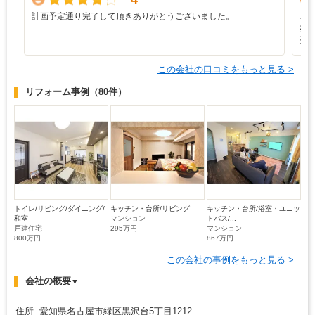
計画予定通り完了して頂きありがとうございました。
こ
独
受
この会社の口コミをもっと見る >
リフォーム事例
（80件）
トイレ/リビング/ダイニング/
キッチン・台所/リビング
キッチン・台所/浴室・ユニッ
和室
マンション
トバス/...
戸建住宅
295万円
マンション
800万円
867万円
この会社の事例をもっと見る >
会社の概要
▼
住所 愛知県名古屋市緑区黒沢台5丁目1212