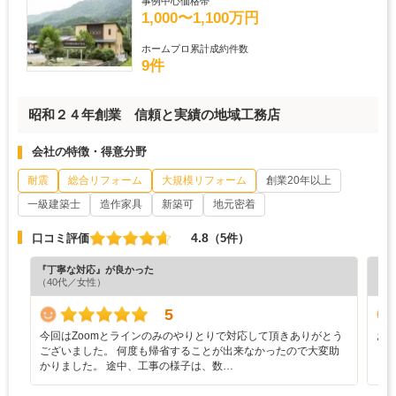
事例中心価格帯
1,000〜1,100万円
ホームプロ累計成約件数
9件
昭和２４年創業 信頼と実績の地域工務店
会社の特徴・得意分野
耐震
総合リフォーム
大規模リフォーム
創業20年以上
一級建築士
造作家具
新築可
地元密着
4.8
口コミ評価
（5件）
『丁寧な対応』が良かった
『納
（40代／女性）
（6
5
今回はZoomとラインのみのやりとりで対応して頂きありがとう
お
ございました。 何度も帰省することが出来なかったので大変助
と
かりました。 途中、工事の様子は、数…