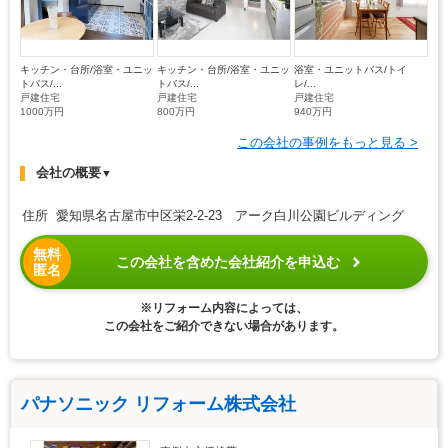
キッチン・台所/浴室・ユニッ
キッチン・台所/浴室・ユニッ
浴室・ユニットバス/トイ
トバス/...
トバス/...
レ/...
戸建住宅
戸建住宅
戸建住宅
1000万円
800万円
940万円
この会社の事例をもっと見る >
会社の概要
▼
住所 愛知県名古屋市中区栄2-2-23 アーク白川公園ビルディング
無料
この会社を含めた会社紹介を申込む
匿名
※リフォーム内容によっては、
この会社をご紹介できない場合があります。
パナソニック リフォーム株式会社