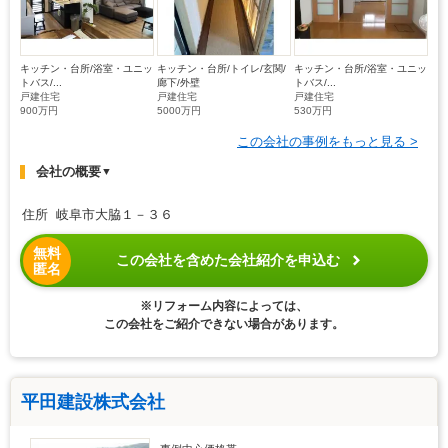
キッチン・台所/浴室・ユニッ
キッチン・台所/トイレ/玄関/
キッチン・台所/浴室・ユニッ
トバス/...
廊下/外壁
トバス/...
戸建住宅
戸建住宅
戸建住宅
900万円
5000万円
530万円
この会社の事例をもっと見る >
会社の概要
▼
住所 岐阜市大脇１－３６
無料
この会社を含めた会社紹介を申込む
匿名
※リフォーム内容によっては、
この会社をご紹介できない場合があります。
平田建設株式会社