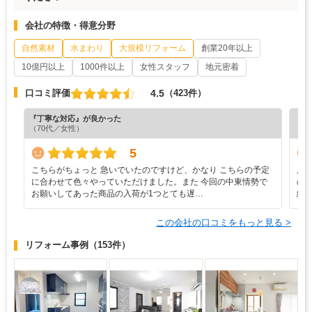
会社の特徴・得意分野
自然素材
水まわり
大規模リフォーム
創業20年以上
10億円以上
1000件以上
女性スタッフ
地元密着
4.5
口コミ評価
（423件）
『丁寧な対応』が良かった
『担
（70代／女性）
（5
5
こちらがちょっと 急いでいたのですけど、かなり こちらの予定
店
に合わせて色々やっていただけました。また 今回の中東情勢で
の
お願いしてあった商品の入荷が1つとても遅…
緒
この会社の口コミをもっと見る >
リフォーム事例
（153件）