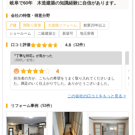
岐阜で60年 木造建築の知識経験に自信があります。
会社の特徴・得意分野
戸建
間取り変更
大規模リフォーム
創業20年以上
ショールーム
二級建築士
新築可
地元密着
4.8
口コミ評価
（12件）
『丁寧な対応』が良かった
『プ
（50代／女性）
（5
4
担当者の方が、こちらの希望をうまく取り入れてくださいまし
職
た。満足のいく仕上がりでした。ありがとうございました。
た
この会社の口コミをもっと見る >
リフォーム事例
（53件）