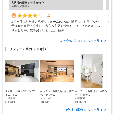
『納得の価格』が良かった
『担
（40代／男性）
（5
4
約4ヶ月にわたる大規模リフォームのため、随所にのトラブルや
最
予期せぬ事態も発生し、当方も意見や苦情も言うことも数多くあ
内
りましたが、無事完了しました。 解体…
この会社の口コミをもっと見る >
リフォーム事例
（803件）
洗面所・脱衣所/リビング/ダ
キッチン・台所/洗面所・脱衣
キッチン・台所/トイレ/洗面
イニング/...
所/リビング/...
所・脱衣所/...
戸建住宅
マンション
戸建住宅
350万円
806万円
1000万円
この会社の事例をもっと見る >