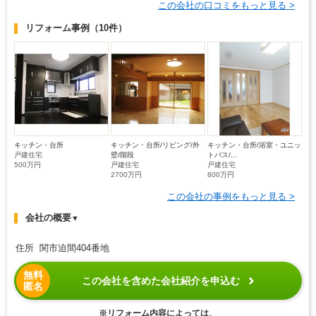
この会社の口コミをもっと見る >
リフォーム事例
（10件）
キッチン・台所
キッチン・台所/リビング/外
キッチン・台所/浴室・ユニッ
戸建住宅
壁/階段
トバス/...
500万円
戸建住宅
戸建住宅
2700万円
800万円
この会社の事例をもっと見る >
会社の概要
▼
住所 関市迫間404番地
無料
この会社を含めた会社紹介を申込む
匿名
※リフォーム内容によっては、