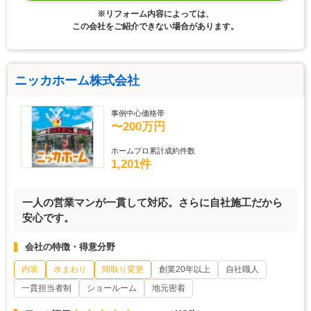
※リフォーム内容によっては、
この会社をご紹介できない場合があります。
ニッカホーム株式会社
事例中心価格帯
〜200万円
ホームプロ累計成約件数
1,201件
一人の営業マンが一貫して対応。さらに自社施工だから
安心です。
会社の特徴・得意分野
内装
水まわり
間取り変更
創業20年以上
自社職人
一貫担当者制
ショールーム
地元密着