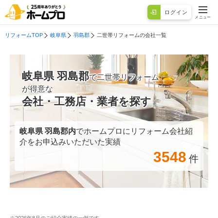
ログイン
メニュー
リフォームTOP
岐阜県
羽島郡
二世帯リフォームの会社一覧
岐阜県 羽島郡
で二世帯リフォーム
が得意な
会社・工務店・業者を探す
岐阜県 羽島郡
内
でホームプロにリフォーム会社紹
介をお申込みいただいた実績
3548
件