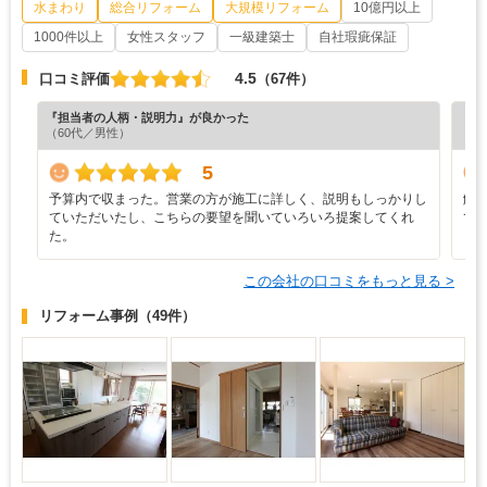
水まわり
総合リフォーム
大規模リフォーム
10億円以上
1000件以上
女性スタッフ
一級建築士
自社瑕疵保証
4.5
口コミ評価
（67件）
『担当者の人柄・説明力』が良かった
『素
（60代／男性）
（6
5
予算内で収まった。営業の方が施工に詳しく、説明もしっかりし
解
ていただいたし、こちらの要望を聞いていろいろ提案してくれ
て
た。
この会社の口コミをもっと見る >
リフォーム事例
（49件）