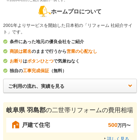
※2026年8月のご紹介実績の一例です。
ホームプロについて
2001年よりサービスを開始した日本初の「リフォーム 社紹介サイ
ト」です。
条件にあった地元の優良会社をご紹介
商談は匿名
のままで行うから
営業の心配なし
お断り
は
ボタンひとつ
で気兼ねなく
独自の
工事完成保証
（無料）
ご利用の流れ、実績を見る
岐阜県 羽島郡
の二世帯リフォームの費用相場
戸建て住宅
500
万円〜
詳しく見る