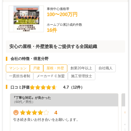
事例中心価格帯
100〜200万円
ホームプロ累計成約件数
16件
安心の屋根・外壁塗装をご提供する全国組織
会社の特徴・得意分野
マンション
戸建
屋根・外壁
創業20年以上
自社職人
一貫担当者制
メーカーＦＣ加盟
施工管理技士
4.7
口コミ評価
（12件）
『丁寧な対応』が良かった
『担
（60代／男性）
（4
4
引き続き良いお付き合いをお願いします。
し
や
た