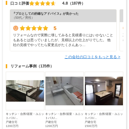
4.8
口コミ評価
（187件）
『プロとしての的確なアドバイス』が良かった
『丁
（50代／男性）
（5
5
リフォームなので実際に壊してみると見積通りにはいかないこと
工
もあるとは思っていましたが、見積以上の仕上がりでした。 他
な
社の見積でやってたら変更点がたくさんあっ…
この会社の口コミをもっと見る >
リフォーム事例
（135件）
キッチン・台所/浴室・ユニッ
キッチン・台所/浴室・ユニッ
キッチン・台所/浴室・ユニッ
トバス/...
トバス/...
トバス/...
戸建住宅
戸建住宅
戸建住宅
1200万円
1200万円
1500万円