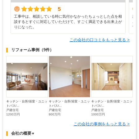
5
工事中は、相談している時に気付かなかったちょっとした点を相
新
談するとすぐに対応していただけて、すごく満足できる出来上が
ざ
りになった。
て
この会社の口コミをもっと見る >
リフォーム事例
（9件）
キッチン・台所/浴室・ユニッ
キッチン・台所/浴室・ユニッ
キッチン・台所/浴室・ユニッ
トバス/...
トバス/...
トバス/...
戸建住宅
戸建住宅
戸建住宅
1200万円
900万円
1000万円
この会社の事例をもっと見る >
会社の概要
▼