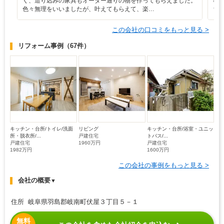
く、造り込みの家具もオーダー通りの物を作ってもらえました。
事
色々無理をいいましたが、叶えてもらえて、楽…
ち
この会社の口コミをもっと見る >
リフォーム事例
（67件）
キッチン・台所/トイレ/洗面
リビング
キッチン・台所/浴室・ユニッ
所・脱衣所/...
戸建住宅
トバス/...
戸建住宅
1960万円
戸建住宅
1982万円
1600万円
この会社の事例をもっと見る >
会社の概要
▼
住所 岐阜県羽島郡岐南町伏屋３丁目５－１
無料