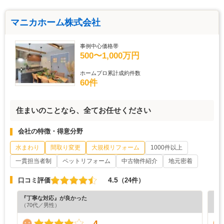
マニカホーム株式会社
事例中心価格帯
500〜1,000万円
ホームプロ累計成約件数
60件
住まいのことなら、全てお任せください
会社の特徴・得意分野
水まわり
間取り変更
大規模リフォーム
1000件以上
一貫担当者制
ペットリフォーム
中古物件紹介
地元密着
4.5
口コミ評価
（24件）
『丁寧な対応』が良かった
『丁
（70代／男性）
（6
4