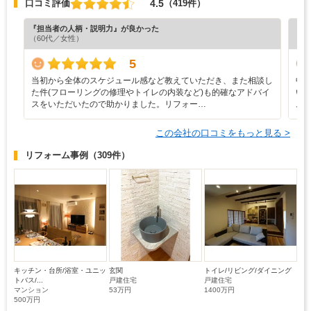
4.5
口コミ評価
（419件）
『担当者の人柄・説明力』が良かった
『納
（60代／女性）
（6
5
当初から全体のスケジュール感など教えていただき、また相談し
中
た件(フローリングの修理やトイレの内装など)も的確なアドバイ
い
スをいただいたので助かりました。リフォー…
ム
この会社の口コミをもっと見る >
リフォーム事例
（309件）
キッチン・台所/浴室・ユニッ
玄関
トイレ/リビング/ダイニング
トバス/...
戸建住宅
戸建住宅
マンション
53万円
1400万円
500万円