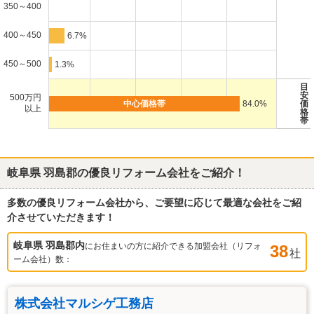
350～400
400～450
6.7%
450～500
1.3%
目
安
500万円
84.0%
価
以上
格
帯
岐阜県 羽島郡
の優良リフォーム会社をご紹介！
多数の優良リフォーム会社から、ご要望に応じて最適な会社をご紹
介させていただきます！
岐阜県 羽島郡
内
にお住まいの方に紹介できる加盟会社（リフォ
38
社
ーム会社）数：
株式会社マルシゲ工務店