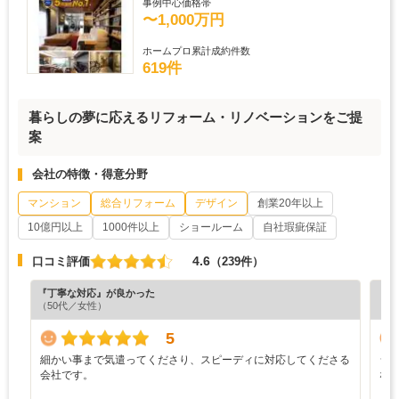
事例中心価格帯
〜1,000万円
ホームプロ累計成約件数
619件
暮らしの夢に応えるリフォーム・リノベーションをご提
案
会社の特徴・得意分野
マンション
総合リフォーム
デザイン
創業20年以上
10億円以上
1000件以上
ショールーム
自社瑕疵保証
4.6
口コミ評価
（239件）
『丁寧な対応』が良かった
『分
（50代／女性）
（6
5
細かい事まで気遣ってくださり、スピーディに対応してくださる
シ
会社です。
な