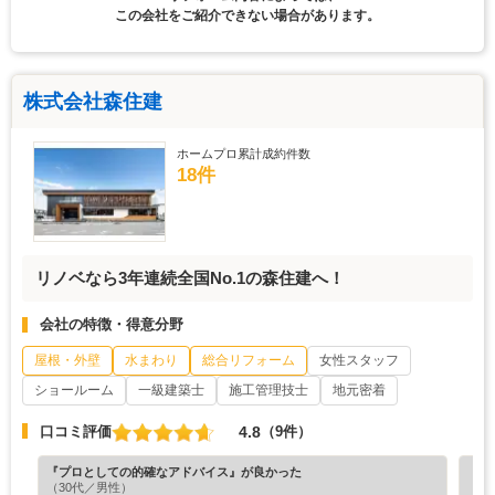
この会社をご紹介できない場合があります。
株式会社森住建
ホームプロ累計成約件数
18件
リノベなら3年連続全国No.1の森住建へ！
会社の特徴・得意分野
屋根・外壁
水まわり
総合リフォーム
女性スタッフ
ショールーム
一級建築士
施工管理技士
地元密着
4.8
口コミ評価
（9件）
『プロとしての的確なアドバイス』が良かった
『担
（30代／男性）
（4