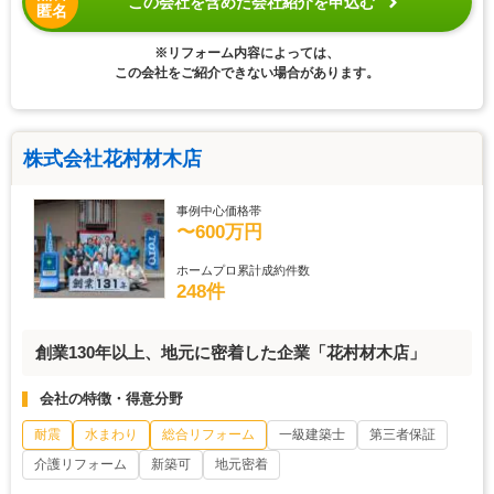
この会社を含めた会社紹介を申込む
匿名
※リフォーム内容によっては、
この会社をご紹介できない場合があります。
株式会社花村材木店
事例中心価格帯
〜600万円
ホームプロ累計成約件数
248件
創業130年以上、地元に密着した企業「花村材木店」
会社の特徴・得意分野
耐震
水まわり
総合リフォーム
一級建築士
第三者保証
介護リフォーム
新築可
地元密着