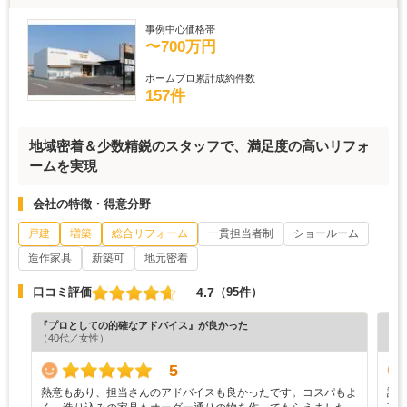
事例中心価格帯
〜700万円
ホームプロ累計成約件数
157件
地域密着＆少数精鋭のスタッフで、満足度の高いリフォ
ームを実現
会社の特徴・得意分野
戸建
増築
総合リフォーム
一貫担当者制
ショールーム
造作家具
新築可
地元密着
4.7
口コミ評価
（95件）
『プロとしての的確なアドバイス』が良かった
『担
（40代／女性）
（7
5
熱意もあり、担当さんのアドバイスも良かったです。コスパもよ
設