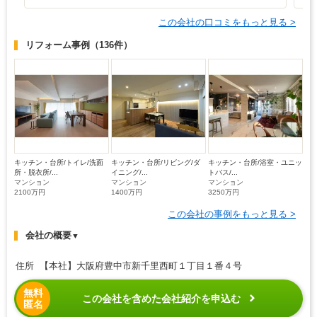
この会社の口コミをもっと見る >
リフォーム事例
（136件）
キッチン・台所/トイレ/洗面
キッチン・台所/リビング/ダ
キッチン・台所/浴室・ユニッ
所・脱衣所/...
イニング/...
トバス/...
マンション
マンション
マンション
2100万円
1400万円
3250万円
この会社の事例をもっと見る >
会社の概要
▼
住所 【本社】大阪府豊中市新千里西町１丁目１番４号
無料
この会社を含めた会社紹介を申込む
匿名