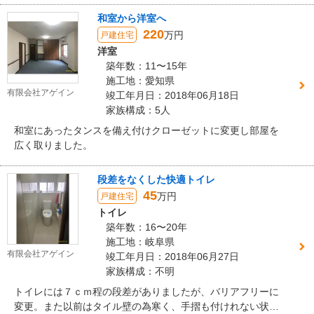
和室から洋室へ
220
万円
戸建住宅
洋室
築年数：11〜15年
施工地：愛知県
有限会社アゲイン
竣工年月日：2018年06月18日
家族構成：5人
和室にあったタンスを備え付けクローゼットに変更し部屋を
広く取りました。
段差をなくした快適トイレ
45
万円
戸建住宅
トイレ
築年数：16〜20年
施工地：岐阜県
有限会社アゲイン
竣工年月日：2018年06月27日
家族構成：不明
トイレには７ｃｍ程の段差がありましたが、バリアフリーに
変更。また以前はタイル壁の為寒く、手摺も付けれない状態