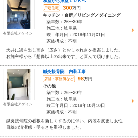
和室から洋室ＬＤＫへ
300
万円
戸建住宅
キッチン・台所／リビング／ダイニング
築年数：26〜30年
施工地：岐阜県
有限会社アゲイン
竣工年月日：2018年11月01日
家族構成：不明
天井に梁を出し高さ（広さ）とおしゃれさを提案しました。
お施主様から「想像以上の出来です」と喜んで頂けました。
鍼灸接骨院 内装工事
98
万円
店舗・事務所など
その他
築年数：26〜30年
施工地：岐阜県
有限会社アゲイン
竣工年月日：2018年10月10日
家族構成：不明
鍼灸接骨院の看板を新しくするのに伴い、内装を変更し女性
目線の清潔感・明るさを重視しました。