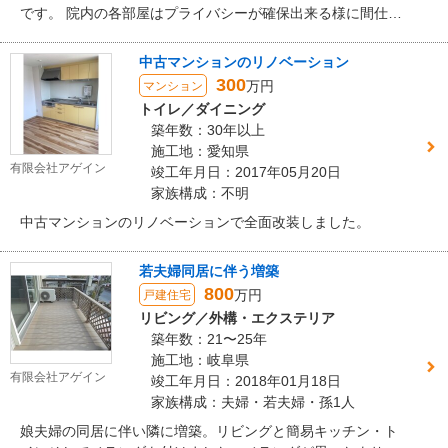
です。 院内の各部屋はプライバシーが確保出来る様に間仕切
り壁や建具など防音機能の高い建材を使用しています。
中古マンションのリノベーション
300
万円
マンション
トイレ／ダイニング
築年数：30年以上
施工地：愛知県
有限会社アゲイン
竣工年月日：2017年05月20日
家族構成：不明
中古マンションのリノベーションで全面改装しました。
若夫婦同居に伴う増築
800
万円
戸建住宅
リビング／外構・エクステリア
築年数：21〜25年
施工地：岐阜県
有限会社アゲイン
竣工年月日：2018年01月18日
家族構成：夫婦・若夫婦・孫1人
娘夫婦の同居に伴い隣に増築。リビングと簡易キッチン・ト