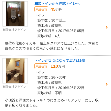
和式トイレから洋式トイレへ
45
万円
戸建住宅
トイレ
築年数：30年以上
施工地：岐阜県
有限会社アゲイン
竣工年月日：2017年05月05日
家族構成：4人
腰壁を化粧ケイカル、腰上をクロスで仕上げました。木目と
白色クロスで明るく柔らかい感じになりました。
トイレが１つになって広さは2倍
110
万円
戸建住宅
トイレ
築年数：26〜30年
施工地：岐阜県
有限会社アゲイン
竣工年月日：2016年08月22日
家族構成：不明
小便器と洋便のトイレを１つにまとめバリアフリーにし、収
納も広く取りました。