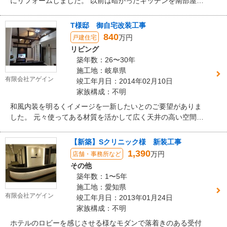
にリフォームしました。 以前は暗かったキッチンを南部屋の
良く日が当たる場所にもっていくことで家の中全体が明るく
なりました。
T様邸 御自宅改装工事
840
万円
戸建住宅
リビング
築年数：26〜30年
施工地：岐阜県
有限会社アゲイン
竣工年月日：2014年02月10日
家族構成：不明
和風内装を明るくイメージを一新したいとのご要望がありま
した。 元々使ってある材質を活かして広く天井の高い空間を
作り、お客様のこだわりの丸太やロフトも作り明るい部屋に
リフォーム出来ました。
【新築】Sクリニック様 新装工事
1,390
万円
店舗・事務所など
その他
築年数：1〜5年
施工地：愛知県
有限会社アゲイン
竣工年月日：2013年01月24日
家族構成：不明
ホテルのロビーを感じさせる様なモダンで落着きのある受付