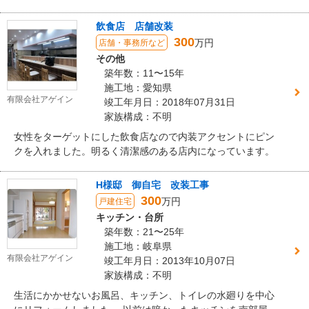
でしたが明るく清潔感のある明るいトイレになりました。
飲食店 店舗改装
300
万円
店舗・事務所など
その他
築年数：11〜15年
施工地：愛知県
有限会社アゲイン
竣工年月日：2018年07月31日
家族構成：不明
女性をターゲットにした飲食店なので内装アクセントにピン
クを入れました。明るく清潔感のある店内になっています。
H様邸 御自宅 改装工事
300
万円
戸建住宅
キッチン・台所
築年数：21〜25年
施工地：岐阜県
有限会社アゲイン
竣工年月日：2013年10月07日
家族構成：不明
生活にかかせないお風呂、キッチン、トイレの水廻りを中心