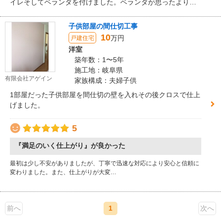
イレそしてベランダを付けました。ベランダが思ったより広
く取れ小さいお孫さんも安心して遊べます。
子供部屋の間仕切工事
10
万円
戸建住宅
洋室
築年数：1〜5年
施工地：岐阜県
有限会社アゲイン
家族構成：夫婦子供
1部屋だった子供部屋を間仕切の壁を入れその後クロスで仕上
げました。
5
『満足のいく仕上がり』が良かった
最初は少し不安がありましたが、丁寧で迅速な対応により安心と信頼に
変わりました。また、仕上がりが大変…
前へ
1
次へ