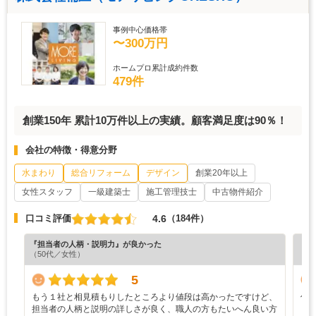
事例中心価格帯
〜300万円
ホームプロ累計成約件数
479件
創業150年 累計10万件以上の実績。顧客満足度は90％！
会社の特徴・得意分野
水まわり
総合リフォーム
デザイン
創業20年以上
女性スタッフ
一級建築士
施工管理技士
中古物件紹介
4.6
口コミ評価
（184件）
『担当者の人柄・説明力』が良かった
『丁
（50代／女性）
（6
5
もう１社と相見積もりしたところより値段は高かったですけど、
何
担当者の人柄と説明の詳しさが良く、職人の方もたいへん良い方