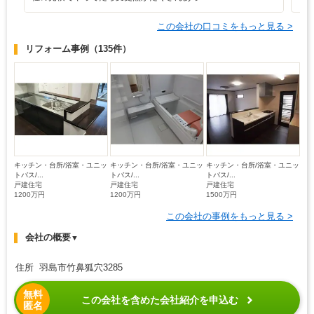
この会社の口コミをもっと見る >
リフォーム事例
（135件）
キッチン・台所/浴室・ユニッ
キッチン・台所/浴室・ユニッ
キッチン・台所/浴室・ユニッ
トバス/...
トバス/...
トバス/...
戸建住宅
戸建住宅
戸建住宅
1200万円
1200万円
1500万円
この会社の事例をもっと見る >
会社の概要
▼
住所 羽島市竹鼻狐穴3285
無料
この会社を含めた会社紹介を申込む
匿名