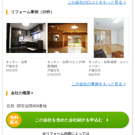
この会社の口コミをもっと見る >
リフォーム事例
（10件）
キッチン・台所
キッチン・台所/リビング/外
キッチン・台所/浴室・ユニッ
戸建住宅
壁/階段
トバス/...
500万円
戸建住宅
戸建住宅
2700万円
800万円
この会社の事例をもっと見る >
会社の概要
▼
住所 関市迫間404番地
無料
この会社を含めた会社紹介を申込む
匿名
※リフォーム内容によっては、