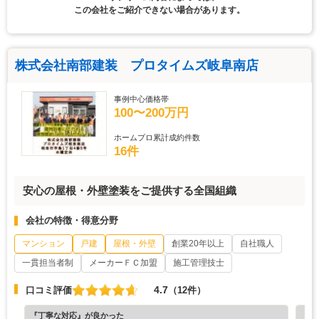
この会社をご紹介できない場合があります。
株式会社南部建装 プロタイムズ岐阜南店
事例中心価格帯
100〜200万円
ホームプロ累計成約件数
16件
安心の屋根・外壁塗装をご提供する全国組織
会社の特徴・得意分野
マンション
戸建
屋根・外壁
創業20年以上
自社職人
一貫担当者制
メーカーＦＣ加盟
施工管理技士
4.7
口コミ評価
（12件）
『丁寧な対応』が良かった
『担