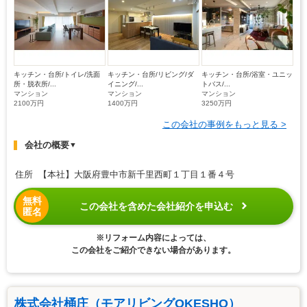
キッチン・台所/トイレ/洗面
キッチン・台所/リビング/ダ
キッチン・台所/浴室・ユニッ
所・脱衣所/...
イニング/...
トバス/...
マンション
マンション
マンション
2100万円
1400万円
3250万円
この会社の事例をもっと見る >
会社の概要
▼
住所 【本社】大阪府豊中市新千里西町１丁目１番４号
無料
この会社を含めた会社紹介を申込む
匿名
※リフォーム内容によっては、
この会社をご紹介できない場合があります。
株式会社桶庄（モアリビングOKESHO）