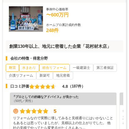
事例中心価格帯
〜600万円
ホームプロ累計成約件数
248件
創業130年以上、地元に密着した企業「花村材木店」
会社の特徴・得意分野
耐震
水まわり
総合リフォーム
一級建築士
第三者保証
介護リフォーム
新築可
地元密着
4.8
口コミ評価
（187件）
『プロとしての的確なアドバイス』が良かった
『丁
（50代／男性）
（5
5
リフォームなので実際に壊してみると見積通りにはいかないこと
工
もあるとは思っていましたが、見積以上の仕上がりでした。 他
な
社の見積でやってたら変更点がたくさんあっ…