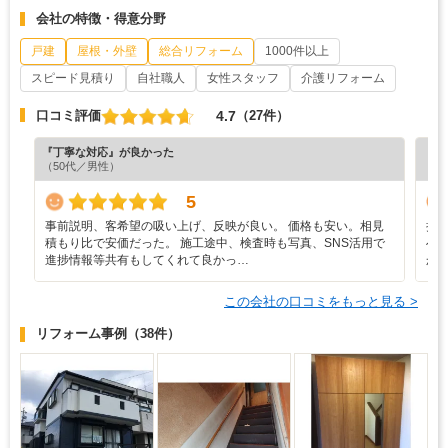
会社の特徴・得意分野
戸建
屋根・外壁
総合リフォーム
1000件以上
スピード見積り
自社職人
女性スタッフ
介護リフォーム
4.7
口コミ評価
（27件）
『丁寧な対応』が良かった
『担
（50代／男性）
（5
5
事前説明、客希望の吸い上げ、反映が良い。 価格も安い。相見
担
積もり比で安価だった。 施工途中、検査時も写真、SNS活用で
へ
進捗情報等共有もしてくれて良かっ…
か
この会社の口コミをもっと見る >
リフォーム事例
（38件）