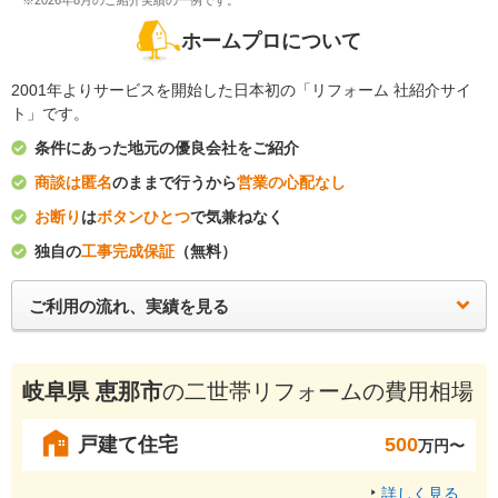
※2026年8月のご紹介実績の一例です。
ホームプロについて
2001年よりサービスを開始した日本初の「リフォーム 社紹介サイ
ト」です。
条件にあった地元の優良会社をご紹介
商談は匿名
のままで行うから
営業の心配なし
お断り
は
ボタンひとつ
で気兼ねなく
独自の
工事完成保証
（無料）
ご利用の流れ、実績を見る
岐阜県 恵那市
の二世帯リフォームの費用相場
戸建て住宅
500
万円〜
詳しく見る