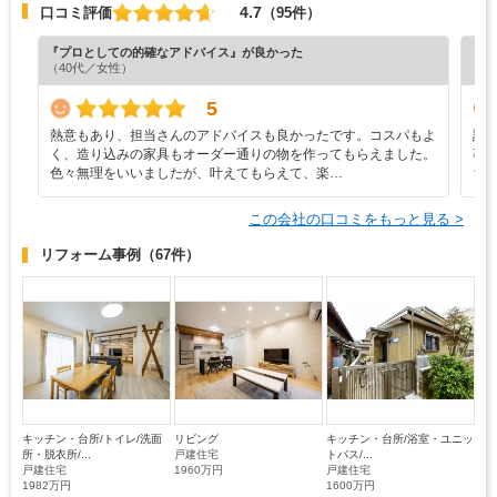
4.7
口コミ評価
（95件）
『プロとしての的確なアドバイス』が良かった
『担
（40代／女性）
（7
5
熱意もあり、担当さんのアドバイスも良かったです。コスパもよ
設
く、造り込みの家具もオーダー通りの物を作ってもらえました。
事
色々無理をいいましたが、叶えてもらえて、楽…
ち
この会社の口コミをもっと見る >
リフォーム事例
（67件）
キッチン・台所/トイレ/洗面
リビング
キッチン・台所/浴室・ユニッ
所・脱衣所/...
戸建住宅
トバス/...
戸建住宅
1960万円
戸建住宅
1982万円
1600万円