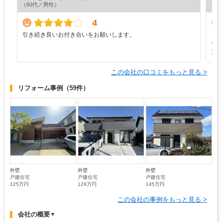
（60代／男性）
（4
4
引き続き良いお付き合いをお願いします。
し
や
た
この会社の口コミをもっと見る >
リフォーム事例
（59件）
外壁
外壁
外壁
戸建住宅
戸建住宅
戸建住宅
125万円
129万円
145万円
この会社の事例をもっと見る >
会社の概要
▼