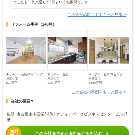
でしたし、約束通り3日間という短期間で、き…
この会社の口コミをもっと見る >
リフォーム事例
（240件）
キッチン・台所/ダイニング
キッチン・台所
キッチン・台所/リビング
戸建住宅
戸建住宅
戸建住宅
820万円
1150万円
1300万円
この会社の事例をもっと見る >
会社の概要
▼
住所 名古屋市中区栄3-18-1 ナディアパークビジネスセンタービル13
階
無料
この会社を含めた会社紹介を申込む