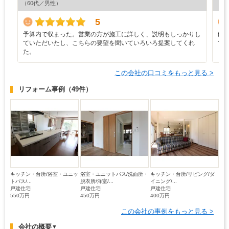
（60代／男性）
（6
5
予算内で収まった。営業の方が施工に詳しく、説明もしっかりし
解
ていただいたし、こちらの要望を聞いていろいろ提案してくれ
て
た。
この会社の口コミをもっと見る >
リフォーム事例
（49件）
キッチン・台所/浴室・ユニッ
浴室・ユニットバス/洗面所・
キッチン・台所/リビング/ダ
トバス/...
脱衣所/洋室/...
イニング/...
戸建住宅
戸建住宅
戸建住宅
550万円
450万円
400万円
この会社の事例をもっと見る >
会社の概要
▼