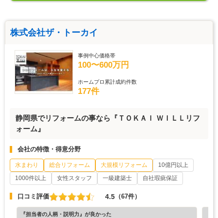
株式会社ザ・トーカイ
事例中心価格帯
100〜600万円
ホームプロ累計成約件数
177件
静岡県でリフォームの事なら『ＴＯＫＡＩ ＷＩＬＬリフ
ォーム』
会社の特徴・得意分野
水まわり
総合リフォーム
大規模リフォーム
10億円以上
1000件以上
女性スタッフ
一級建築士
自社瑕疵保証
4.5
口コミ評価
（67件）
『担当者の人柄・説明力』が良かった
『素