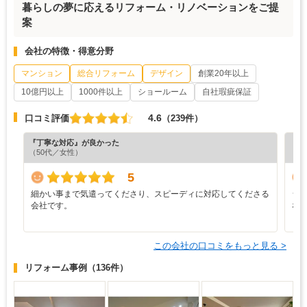
暮らしの夢に応えるリフォーム・リノベーションをご提
案
会社の特徴・得意分野
マンション
総合リフォーム
デザイン
創業20年以上
10億円以上
1000件以上
ショールーム
自社瑕疵保証
4.6
口コミ評価
（239件）
『丁寧な対応』が良かった
『分
（50代／女性）
（6
5
細かい事まで気遣ってくださり、スピーディに対応してくださる
シ
会社です。
な
この会社の口コミをもっと見る >
リフォーム事例
（136件）