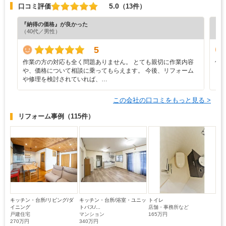
5.0
口コミ評価
（13件）
『納得の価格』が良かった
『担
（40代／男性）
（6
5
作業の方の対応も全く問題ありません。 とても親切に作業内容
仕
や、価格について相談に乗ってもらえます。 今後、リフォーム
や修理を検討されていれば、…
この会社の口コミをもっと見る >
リフォーム事例
（115件）
キッチン・台所/リビング/ダ
キッチン・台所/浴室・ユニッ
トイレ
イニング
トバス/...
店舗・事務所など
戸建住宅
マンション
165万円
270万円
340万円