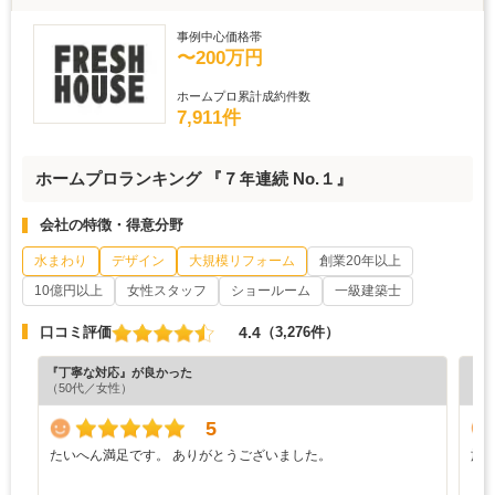
事例中心価格帯
〜200万円
ホームプロ累計成約件数
7,911件
ホームプロランキング 『７年連続 No.１』
会社の特徴・得意分野
水まわり
デザイン
大規模リフォーム
創業20年以上
10億円以上
女性スタッフ
ショールーム
一級建築士
4.4
口コミ評価
（3,276件）
『丁寧な対応』が良かった
『分
（50代／女性）
（5
5
たいへん満足です。 ありがとうございました。
施
う
り