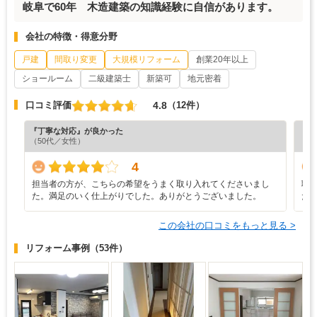
岐阜で60年 木造建築の知識経験に自信があります。
会社の特徴・得意分野
戸建
間取り変更
大規模リフォーム
創業20年以上
ショールーム
二級建築士
新築可
地元密着
4.8
口コミ評価
（12件）
『丁寧な対応』が良かった
『プ
（50代／女性）
（5
4
担当者の方が、こちらの希望をうまく取り入れてくださいまし
職
た。満足のいく仕上がりでした。ありがとうございました。
た
この会社の口コミをもっと見る >
リフォーム事例
（53件）