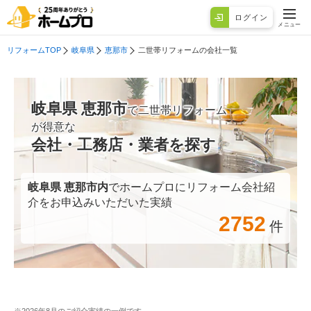
ログイン
メニュー
リフォームTOP
岐阜県
恵那市
二世帯リフォームの会社一覧
岐阜県 恵那市
で二世帯リフォーム
が得意な
会社・工務店・業者を探す
岐阜県 恵那市
内
でホームプロにリフォーム会社紹
介をお申込みいただいた実績
2752
件