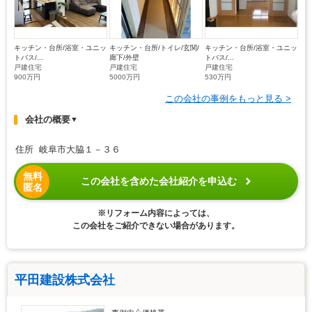
キッチン・台所/浴室・ユニッ
キッチン・台所/トイレ/玄関/
キッチン・台所/浴室・ユニッ
トバス/...
廊下/外壁
トバス/...
戸建住宅
戸建住宅
戸建住宅
900万円
5000万円
530万円
この会社の事例をもっと見る >
会社の概要
▼
住所 岐阜市大脇１－３６
無料
この会社を含めた会社紹介を申込む
匿名
※リフォーム内容によっては、
この会社をご紹介できない場合があります。
平田建設株式会社