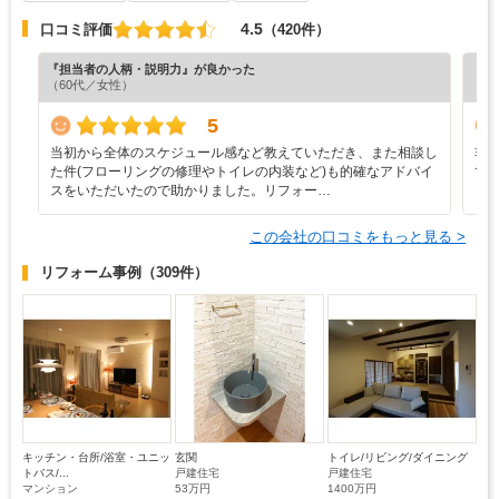
4.5
口コミ評価
（420件）
『担当者の人柄・説明力』が良かった
『納
（60代／女性）
（5
5
当初から全体のスケジュール感など教えていただき、また相談し
非
た件(フローリングの修理やトイレの内装など)も的確なアドバイ
て
スをいただいたので助かりました。リフォー…
この会社の口コミをもっと見る >
リフォーム事例
（309件）
キッチン・台所/浴室・ユニッ
玄関
トイレ/リビング/ダイニング
トバス/...
戸建住宅
戸建住宅
マンション
53万円
1400万円