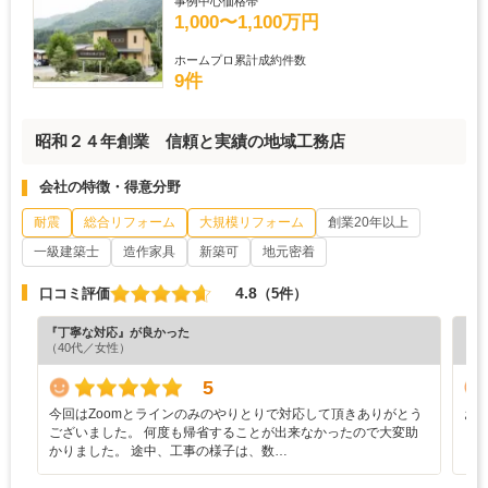
事例中心価格帯
1,000〜1,100万円
ホームプロ累計成約件数
9件
昭和２４年創業 信頼と実績の地域工務店
会社の特徴・得意分野
耐震
総合リフォーム
大規模リフォーム
創業20年以上
一級建築士
造作家具
新築可
地元密着
4.8
口コミ評価
（5件）
『丁寧な対応』が良かった
『納
（40代／女性）
（6
5
今回はZoomとラインのみのやりとりで対応して頂きありがとう
お
ございました。 何度も帰省することが出来なかったので大変助
と
かりました。 途中、工事の様子は、数…