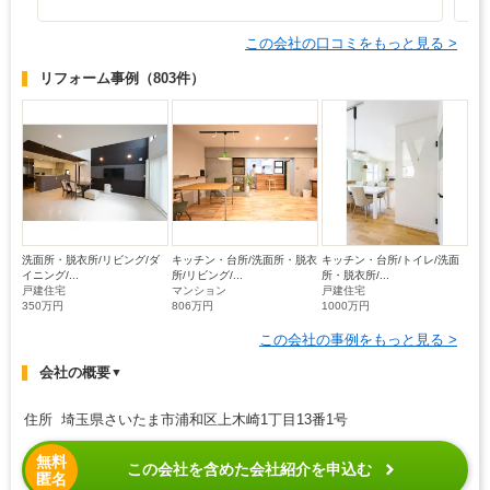
この会社の口コミをもっと見る >
リフォーム事例
（803件）
洗面所・脱衣所/リビング/ダ
キッチン・台所/洗面所・脱衣
キッチン・台所/トイレ/洗面
イニング/...
所/リビング/...
所・脱衣所/...
戸建住宅
マンション
戸建住宅
350万円
806万円
1000万円
この会社の事例をもっと見る >
会社の概要
▼
住所 埼玉県さいたま市浦和区上木崎1丁目13番1号
無料
この会社を含めた会社紹介を申込む
匿名