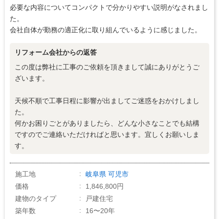
必要な内容についてコンパクトで分かりやすい説明がなされまし
4
仕上がり
た。
会社自体が勤務の適正化に取り組んでいるように感じました。
4
価格の納得感
リフォーム会社からの返答
この度は弊社に工事のご依頼を頂きまして誠にありがとうご
ざいます。
天候不順で工事日程に影響が出ましてご迷惑をおかけしまし
た。
何かお困りごとがありましたら、どんな小さなことでも結構
ですのでご連絡いただければと思います。宜しくお願いしま
す。
施工地
岐阜県
可児市
価格
1,846,800円
建物のタイプ
戸建住宅
築年数
16〜20年