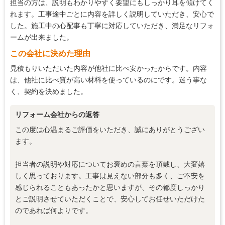
担当の方は、説明もわかりやすく要望にもしっかり耳を傾けてく
5
説明の分かりやすさ
れます。工事途中ごとに内容を詳しく説明していただき、安心で
した。施工中の心配事も丁寧に対応していただき、満足なリフォ
5
施工の段取り・管理
ームが出来ました。
5
作業中の配慮
この会社に決めた理由
5
仕上がり
見積もりいただいた内容が他社に比べ安かったからです。内容
は、他社に比べ質が高い材料を使っているのにです。迷う事な
5
価格の納得感
く、契約を決めました。
リフォーム会社からの返答
この度は心温まるご評価をいただき、誠にありがとうござい
ます。
担当者の説明や対応についてお褒めの言葉を頂戴し、大変嬉
しく思っております。工事は見えない部分も多く、ご不安を
感じられることもあったかと思いますが、その都度しっかり
とご説明させていただくことで、安心してお任せいただけた
のであれば何よりです。