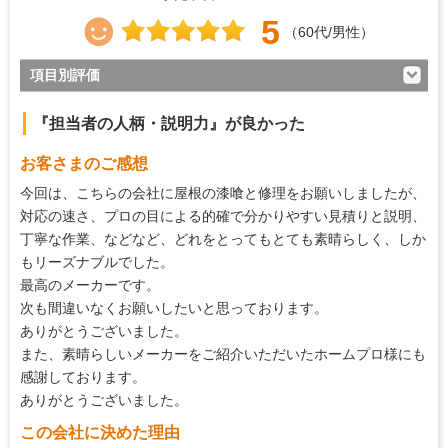
5
（60代/男性）
項目別評価
5
対応の早さ
『担当者の人柄・説明力』が良かった
5
約束・時間の厳守
お客さまのご感想
5
マナー・態度
今回は、こちらの会社に屋根の漆喰と修理をお願いしましたが、
5
説明の分かりやすさ
対応の速さ、プロの目による的確で分かりやすい見積りと説明、
丁寧な作業、などなど、どれをとってもとても素晴らしく、しか
5
施工の段取り・管理
もリーズナブルでした。
5
作業中の配慮
最高のメーカーです。
次も間違いなくお願いしたいと思っております。
5
仕上がり
ありがとうございました。
5
価格の納得感
また、素晴らしいメーカーをご紹介いただいたホームプロ様にも
感謝しております。
ありがとうございました。
この会社に決めた理由