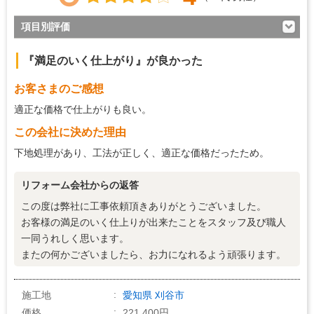
項目別評価
4
対応の早さ
『満足のいく仕上がり』が良かった
4
約束・時間の厳守
お客さまのご感想
4
マナー・態度
適正な価格で仕上がりも良い。
4
説明の分かりやすさ
この会社に決めた理由
4
施工の段取り・管理
下地処理があり、工法が正しく、適正な価格だったため。
4
作業中の配慮
リフォーム会社からの返答
4
仕上がり
この度は弊社に工事依頼頂きありがとうございました。
4
価格の納得感
お客様の満足のいく仕上りが出来たことをスタッフ及び職人
一同うれしく思います。
またの何かございましたら、お力になれるよう頑張ります。
施工地
愛知県
刈谷市
価格
221,400円