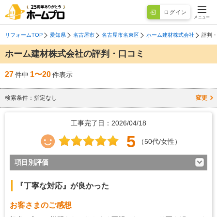
ログイン
メニュー
リフォームTOP
愛知県
名古屋市
名古屋市名東区
ホーム建材株式会社
評判
ホーム建材株式会社の評判・口コミ
27
1〜20
件中
件表示
検索条件：
指定なし
変更
工事完了日：2026/04/18
5
（50代/女性）
項目別評価
5
対応の早さ
『丁寧な対応』が良かった
5
約束・時間の厳守
お客さまのご感想
5
マナー・態度