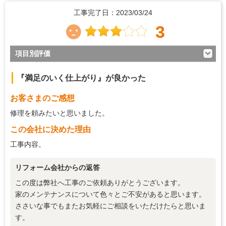
工事完了日：2023/03/24
3
項目別評価
3
対応の早さ
『満足のいく仕上がり』が良かった
3
約束・時間の厳守
お客さまのご感想
4
マナー・態度
修理を頼みたいと思いました。
3
説明の分かりやすさ
この会社に決めた理由
3
施工の段取り・管理
工事内容。
3
作業中の配慮
リフォーム会社からの返答
4
仕上がり
この度は弊社へ工事のご依頼ありがとうございます。
3
価格の納得感
家のメンテナンスについて色々とご不安があると思います。
ささいな事でもまたお気軽にご相談をいただけたらと思いま
す。