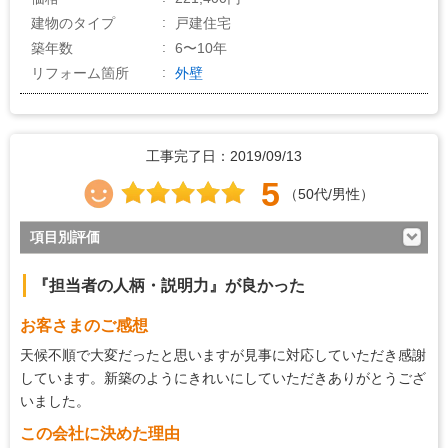
建物のタイプ
戸建住宅
築年数
6〜10年
リフォーム箇所
外壁
工事完了日：2019/09/13
5
（50代/男性）
項目別評価
5
対応の早さ
『担当者の人柄・説明力』が良かった
5
約束・時間の厳守
お客さまのご感想
5
マナー・態度
天候不順で大変だったと思いますが見事に対応していただき感謝
5
説明の分かりやすさ
しています。新築のようにきれいにしていただきありがとうござ
いました。
5
施工の段取り・管理
この会社に決めた理由
5
作業中の配慮