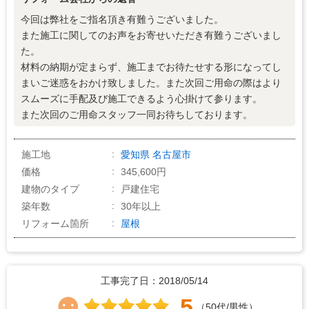
4
価格の納得感
今回は弊社をご指名頂き有難うございました。
また施工に関してのお声をお寄せいただき有難うございまし
た。
材料の納期が定まらず、施工までお待たせする形になってし
まいご迷惑をおかけ致しました。また次回ご用命の際はより
スムーズに手配及び施工できるよう心掛けて参ります。
また次回のご用命スタッフ一同お待ちしております。
施工地
愛知県
名古屋市
価格
345,600円
建物のタイプ
戸建住宅
築年数
30年以上
リフォーム箇所
屋根
工事完了日：2018/05/14
5
（50代/男性）