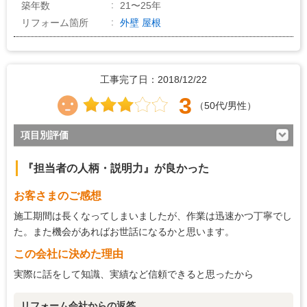
築年数
21〜25年
リフォーム箇所
外壁
屋根
工事完了日：2018/12/22
3
（50代/男性）
項目別評価
3
対応の早さ
『担当者の人柄・説明力』が良かった
3
約束・時間の厳守
お客さまのご感想
4
マナー・態度
施工期間は長くなってしまいましたが、作業は迅速かつ丁寧でし
4
説明の分かりやすさ
た。また機会があればお世話になるかと思います。
3
この会社に決めた理由
施工の段取り・管理
実際に話をして知識、実績など信頼できると思ったから
4
作業中の配慮
4
仕上がり
リフォーム会社からの返答