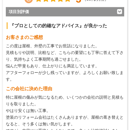
項目別評価
5
対応の早さ
『プロとしての的確なアドバイス』が良かった
5
約束・時間の厳守
お客さまのご感想
5
マナー・態度
この度は屋根、外壁の工事でお世話になりました。
5
説明の分かりやすさ
見積もりや説明、比較など、こちらの要望にも丁寧に答えて下さ
り、気持ちよく工事期間も過ごせました。
5
施工の段取り・管理
悩んだ甲斐もあり、仕上がりにも満足しています。
5
作業中の配慮
アフターフォローが少し残っていますが、よろしくお願い致しま
す。
5
仕上がり
この会社に決めた理由
4
価格の納得感
特に屋根の傷みが気になるため、いくつかの会社の説明と見積も
りを取りました。
やはり安くは無い工事。
塗装のリフォーム会社はたくさんありますが、屋根の葺き替えと
なると、そう多くは無い気がします。