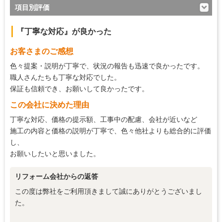
項目別評価
5
対応の早さ
『丁寧な対応』が良かった
5
約束・時間の厳守
お客さまのご感想
5
マナー・態度
色々提案・説明が丁寧で、状況の報告も迅速で良かったです。
5
説明の分かりやすさ
職人さんたちも丁寧な対応でした。
保証も信頼でき、お願いして良かったです。
5
施工の段取り・管理
この会社に決めた理由
5
作業中の配慮
丁寧な対応、価格の提示額、工事中の配慮、会社が近いなど
5
仕上がり
施工の内容と価格の説明が丁寧で、色々他社よりも総合的に評価
し、
5
価格の納得感
お願いしたいと思いました。
リフォーム会社からの返答
この度は弊社をご利用頂きまして誠にありがとうございまし
た。