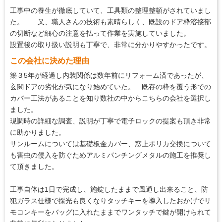
5
マナー・態度
工事中の養生が徹底していて、工具類の整理整頓がされていまし
5
説明の分かりやすさ
た。 又、職人さんの技術も素晴らしく、既設のドア枠溶接部
の切断など細心の注意を払って作業を実施していました。
5
施工の段取り・管理
設置後の取り扱い説明も丁寧で、非常に分かりやすかったです。
5
作業中の配慮
この会社に決めた理由
5
仕上がり
築３5年が経過し内装関係は数年前にリフォーム済であったが、
玄関ドアの劣化が気になり始めていた。 既存の枠を覆う形での
3
価格の納得感
カバー工法があることを知り数社の中からこちらの会社を選択し
ました。
現調時の詳細な調査、説明が丁寧で電子ロックの提案も頂き非常
に助かりました。
サンルームについては基礎板金カバー、窓上ポリカ交換について
も害虫の侵入を防ぐためアルミパンチングメタルの施工を推奨し
て頂きました。
工事自体は1日で完成し、施錠したままで風通し出来ること、防
犯ガラス仕様で採光も良くなりタッチキーを導入したおかげでリ
モコンキーをバッグに入れたままでワンタッチで鍵が開けられて