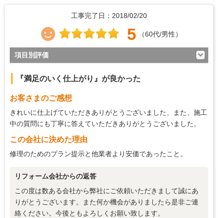
工事完了日：2018/02/20
5
（60代/男性）
項目別評価
5
対応の早さ
『満足のいく仕上がり』が良かった
5
約束・時間の厳守
お客さまのご感想
5
マナー・態度
きれいに仕上げていただきありがとうございました、また、施工
5
説明の分かりやすさ
中の質問にも丁寧に答えていただきありがとうございました。
3
この会社に決めた理由
施工の段取り・管理
修理のためのプラン提示と他業者より安価であったこと。
5
作業中の配慮
5
仕上がり
リフォーム会社からの返答
5
価格の納得感
この度は数ある会社から弊社にご依頼いただきまして誠にあ
りがとうございます。また何か機会がありましたら是非ご連
絡ください。今後ともよろしくお願い致します。