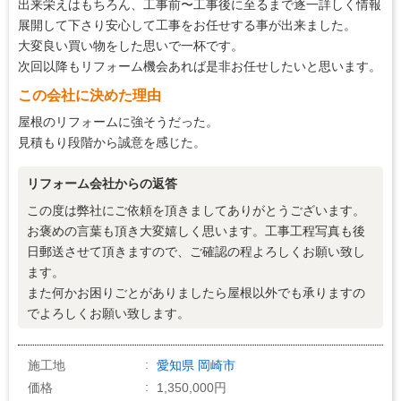
5
説明の分かりやすさ
出来栄えはもちろん、工事前〜工事後に至るまで逐一詳しく情報
展開して下さり安心して工事をお任せする事が出来ました。
5
施工の段取り・管理
大変良い買い物をした思いで一杯です。
5
作業中の配慮
次回以降もリフォーム機会あれば是非お任せしたいと思います。
5
この会社に決めた理由
仕上がり
屋根のリフォームに強そうだった。
5
価格の納得感
見積もり段階から誠意を感じた。
リフォーム会社からの返答
この度は弊社にご依頼を頂きましてありがとうございます。
お褒めの言葉も頂き大変嬉しく思います。工事工程写真も後
日郵送させて頂きますので、ご確認の程よろしくお願い致し
ます。
また何かお困りごとがありましたら屋根以外でも承りますの
でよろしくお願い致します。
施工地
愛知県
岡崎市
価格
1,350,000円