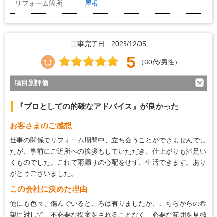
リフォーム箇所
屋根
工事完了日：2023/12/05
5
（60代/男性）
項目別評価
4
対応の早さ
『プロとしての的確なアドバイス』が良かった
5
約束・時間の厳守
お客さまのご感想
5
マナー・態度
仕事の関係でリフォーム期間中、立ち会うことができませんでし
5
説明の分かりやすさ
たが、事前にご近所への挨拶もしていただき、仕上がりも満足い
くものでした。これで雨漏りの心配をせず、生活できます。あり
4
施工の段取り・管理
がとうございました。
4
作業中の配慮
この会社に決めた理由
5
仕上がり
他にも色々、傷んでいるところは有りましたが、こちらからの希
望に対して、不必要な提案をされることなく、必要な範囲を見極