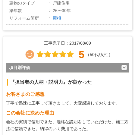
建物のタイプ
戸建住宅
築年数
26〜30年
リフォーム箇所
屋根
工事完了日：2017/08/09
5
（50代/女性）
項目別評価
5
対応の早さ
『担当者の人柄・説明力』が良かった
5
約束・時間の厳守
お客さまのご感想
5
マナー・態度
丁寧で迅速に工事して頂きまして、大変感謝しております。
5
説明の分かりやすさ
この会社に決めた理由
5
施工の段取り・管理
会社の実績で信用できた。適格な説明をしていただけた。施工方
法に信頼できた。納得のいく費用であった。
5
作業中の配慮