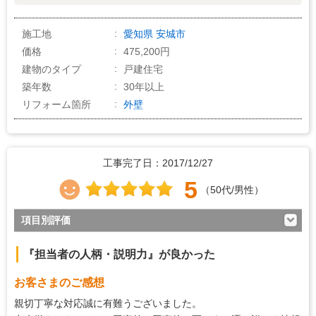
施工地
愛知県
安城市
価格
475,200円
建物のタイプ
戸建住宅
築年数
30年以上
リフォーム箇所
外壁
工事完了日：2017/12/27
5
（50代/男性）
項目別評価
5
対応の早さ
『担当者の人柄・説明力』が良かった
5
約束・時間の厳守
お客さまのご感想
5
マナー・態度
親切丁寧な対応誠に有難うございました。