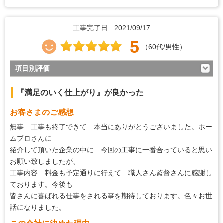
工事完了日：2021/09/17
5
（60代/男性）
項目別評価
4
対応の早さ
『満足のいく仕上がり』が良かった
5
約束・時間の厳守
お客さまのご感想
5
マナー・態度
無事 工事も終了できて 本当にありがとうございました。ホー
4
説明の分かりやすさ
ムプロさんに
紹介して頂いた企業の中に 今回の工事に一番合っていると思い
5
施工の段取り・管理
お願い致しましたが、
5
作業中の配慮
工事内容 料金も予定通りに行えて 職人さん監督さんに感謝し
ております。今後も
5
仕上がり
皆さんに喜ばれる仕事をされる事を期待しております。色々お世
4
価格の納得感
話になりました。