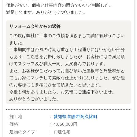
価格が安い。価格と仕事内容の両方でいいと判断した。
5
価格の納得感
満足してます。ありがとうございました。
リフォーム会社からの返答
この度は弊社に工事のご依頼を頂きまして誠に有難うござい
ました。
工事期間中は台風の時期も重なり工程通りにはいかない部分
もあり、ご迷惑をお掛け致しましたが、お客様にはご満足頂
けてスタッフ及び職人一同、大変喜んでおります。
また、お客様がこだわってお選び頂いた屋根材と外壁材がと
てもお家にマッチして素敵な仕上がりになりました。ぜひ他
のお客様にも参考にさせて頂きたいと思います。
今後も何かありましたら、お気軽にご連絡下さいませ。
ありがとうございました。
施工地
愛知県
知多郡阿久比町
価格
4,860,000円
建物のタイプ
戸建住宅