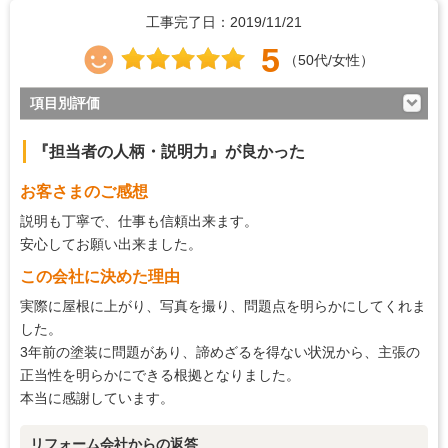
工事完了日：2019/11/21
5
（50代/女性）
項目別評価
5
対応の早さ
『担当者の人柄・説明力』が良かった
5
約束・時間の厳守
お客さまのご感想
5
マナー・態度
説明も丁寧で、仕事も信頼出来ます。
5
説明の分かりやすさ
安心してお願い出来ました。
5
この会社に決めた理由
施工の段取り・管理
実際に屋根に上がり、写真を撮り、問題点を明らかにしてくれま
5
作業中の配慮
した。
5
仕上がり
3年前の塗装に問題があり、諦めざるを得ない状況から、主張の
正当性を明らかにできる根拠となりました。
5
価格の納得感
本当に感謝しています。
リフォーム会社からの返答