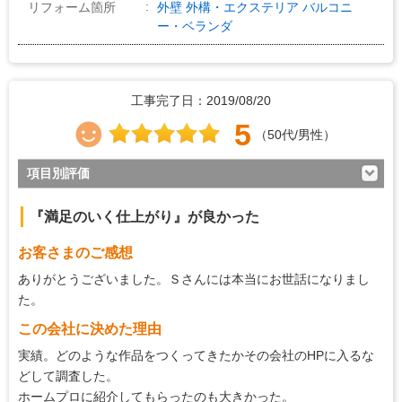
リフォーム箇所
外壁
外構・エクステリア
バルコニ
ー・ベランダ
工事完了日：2019/08/20
5
（50代/男性）
項目別評価
5
対応の早さ
『満足のいく仕上がり』が良かった
5
約束・時間の厳守
お客さまのご感想
5
マナー・態度
ありがとうございました。Ｓさんには本当にお世話になりまし
5
説明の分かりやすさ
た。
5
この会社に決めた理由
施工の段取り・管理
実績。どのような作品をつくってきたかその会社のHPに入るな
5
作業中の配慮
どして調査した。
5
仕上がり
ホームプロに紹介してもらったのも大きかった。