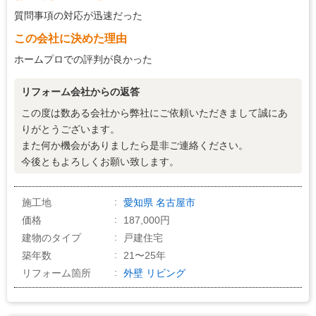
5
マナー・態度
質問事項の対応が迅速だった
4
説明の分かりやすさ
この会社に決めた理由
4
施工の段取り・管理
ホームプロでの評判が良かった
5
作業中の配慮
リフォーム会社からの返答
5
仕上がり
この度は数ある会社から弊社にご依頼いただきまして誠にあ
5
価格の納得感
りがとうございます。
また何か機会がありましたら是非ご連絡ください。
今後ともよろしくお願い致します。
施工地
愛知県
名古屋市
価格
187,000円
建物のタイプ
戸建住宅
築年数
21〜25年
リフォーム箇所
外壁
リビング