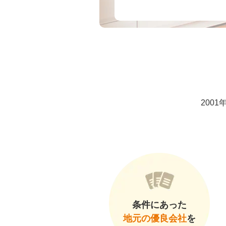
200
条件にあった
地元の優良会社
を