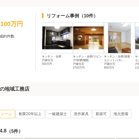
リフォーム事例
（10件）
1,100万円
成約件数
キッチン・台所
キッチン・台所/リビン
キッチン・台所/浴室・
キ
戸建住宅
グ/外壁/階段
ユニットバス/...
ユ
500万円
戸建住宅
戸建住宅
戸
2700万円
800万円
11
の地域工務店
フォーム
創業20年以上
一級建築士
造作家具
新築可
地元密着
4.8
（5件）