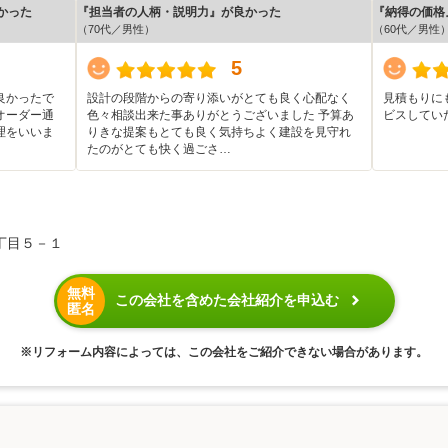
かった
『担当者の人柄・説明力』が良かった
『納得の価格
（70代／男性）
（60代／男性
5
良かったで
設計の段階からの寄り添いがとても良く心配なく
見積もりに
オーダー通
色々相談出来た事ありがとうございました 予算あ
ビスしてい
理をいいま
りきな提案もとても良く気持ちよく建設を見守れ
たのがとても快く過ごさ…
丁目５－１
無料
この会社を含めた会社紹介を申込む
匿名
※リフォーム内容によっては、この会社をご紹介できない場合があります。