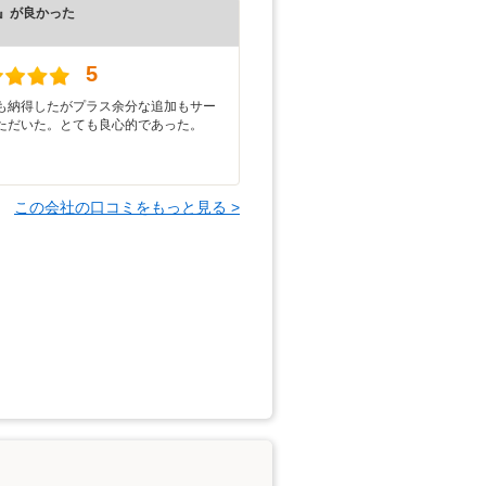
』が良かった
）
5
も納得したがプラス余分な追加もサー
ただいた。とても良心的であった。
この会社の口コミをもっと見る >