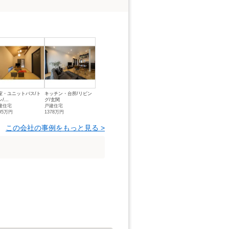
室・ユニットバス/ト
キッチン・台所/リビン
/...
グ/玄関
建住宅
戸建住宅
95万円
1378万円
この会社の事例をもっと見る >