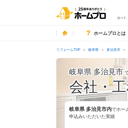
比べて
ホーム
ホームプロとは
リフォームTOP
岐阜県
多治見市
岐阜県 多治見市
会社・工
岐阜県 多治見市
内
でホー
申込みいただいた実績