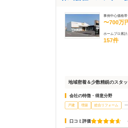
事例中心価格帯
〜700万
ホームプロ累計
157件
地域密着＆少数精鋭のスタッ
会社の特徴・得意分野
戸建
増築
総合リフォーム
一
口コミ評価