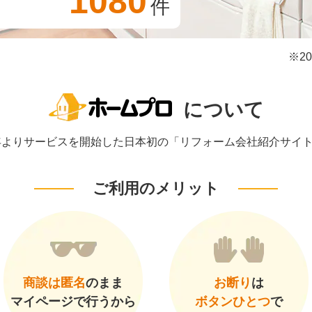
1080
件
※2
について
1年よりサービスを開始した日本初の「リフォーム会社紹介サイ
ご利用のメリット
商談は匿名
のまま
お断り
は
マイページで行うから
ボタンひとつ
で