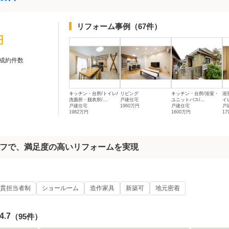
リフォーム事例
（67件）
円
成約件数
キッチン・台所/トイレ/
リビング
キッチン・台所/浴室・
浴
洗面所・脱衣所/...
戸建住宅
ユニットバス/...
イレ
戸建住宅
1960万円
戸建住宅
戸
1982万円
1600万円
17
フで、満足度の高いリフォームを実現
貫担当者制
ショールーム
造作家具
新築可
地元密着
4.7
（95件）