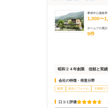
事例中心価格帯
1,000〜
ホームプロ累計
9件
昭和２４年創業 信頼と実績
会社の特徴・得意分野
耐震
総合リフォーム
大規模リ
口コミ評価