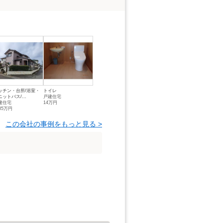
ッチン・台所/浴室・
トイレ
ニットバス/...
戸建住宅
建住宅
14万円
85万円
この会社の事例をもっと見る >