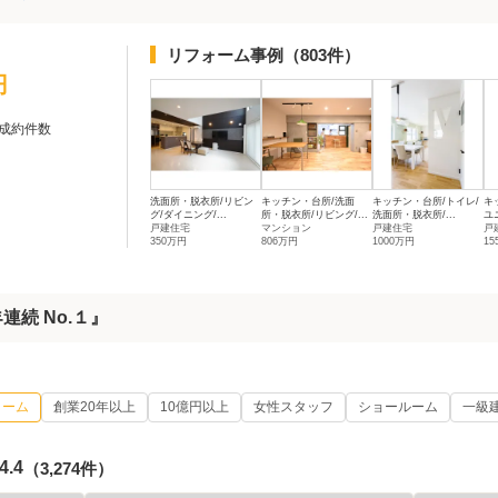
リフォーム事例
（803件）
円
成約件数
洗面所・脱衣所/リビン
キッチン・台所/洗面
キッチン・台所/トイレ/
キ
グ/ダイニング/...
所・脱衣所/リビング/...
洗面所・脱衣所/...
ユ
戸建住宅
マンション
戸建住宅
戸
350万円
806万円
1000万円
15
続 No.１』
ォーム
創業20年以上
10億円以上
女性スタッフ
ショールーム
一級
4.4
（3,274件）