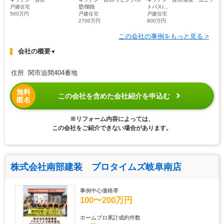
戸建住宅
壁/階段
トバス/...
500万円
戸建住宅
戸建住宅
2700万円
800万円
この会社の事例をもっと見る >
会社の概要
▼
住所 関市迫間404番地
無料
この会社を含めた会社紹介を申込む
匿名
※リフォーム内容によっては、
この会社をご紹介できない場合があります。
株式会社南部建装 プロタイムズ岐阜南店
事例中心価格帯
100〜200万円
ホームプロ累計成約件数