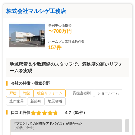
株式会社マルシゲ工務店
事例中心価格帯
〜700万円
ホームプロ累計成約件数
157件
地域密着＆少数精鋭のスタッフで、満足度の高いリフォ
ームを実現
会社の特徴・得意分野
戸建
増築
総合リフォーム
一貫担当者制
ショールーム
造作家具
新築可
地元密着
4.7
口コミ評価
（95件）
『プロとしての的確なアドバイス』が良かった
『担
（40代／女性）
（7