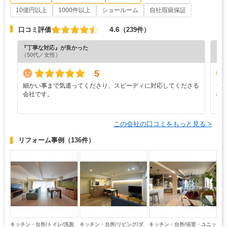
10億円以上
1000件以上
ショールーム
自社瑕疵保証
4.6
口コミ評価
（239件）
『丁寧な対応』が良かった
『分
（50代／女性）
（6
5
細かい事まで気遣ってくださり、スピーディに対応してくださる
シ
会社です。
な
この会社の口コミをもっと見る >
リフォーム事例
（136件）
キッチン・台所/トイレ/洗面
キッチン・台所/リビング/ダ
キッチン・台所/浴室・ユニッ