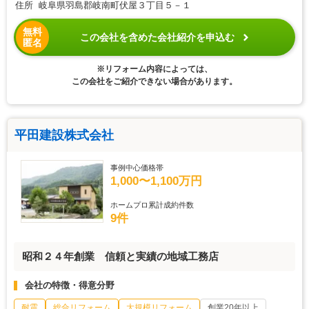
住所 岐阜県羽島郡岐南町伏屋３丁目５－１
無料
この会社を含めた会社紹介を申込む
匿名
※リフォーム内容によっては、
この会社をご紹介できない場合があります。
平田建設株式会社
事例中心価格帯
1,000〜1,100万円
ホームプロ累計成約件数
9件
昭和２４年創業 信頼と実績の地域工務店
会社の特徴・得意分野
耐震
総合リフォーム
大規模リフォーム
創業20年以上