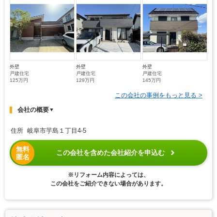
外壁
外壁
外壁
戸建住宅
戸建住宅
戸建住宅
125万円
129万円
145万円
この会社の事例をもっと見る >
会社の概要
▼
住所 岐阜市芋島１丁目4-5
無料
この会社を含めた会社紹介を申込む
匿名
※リフォーム内容によっては、
この会社をご紹介できない場合があります。