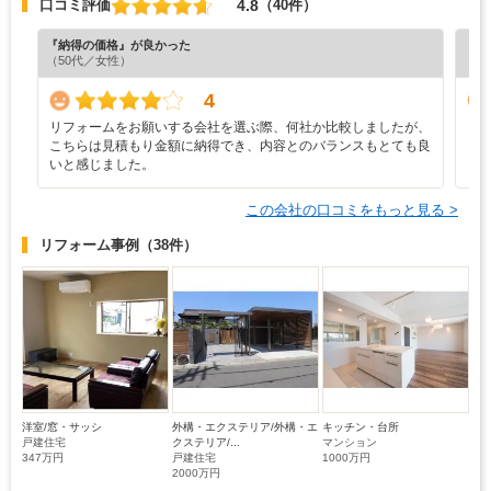
4.8
口コミ評価
（40件）
『納得の価格』が良かった
『担
（50代／女性）
（5
4
リフォームをお願いする会社を選ぶ際、何社か比較しましたが、
リ
こちらは見積もり金額に納得でき、内容とのバランスもとても良
いと感じました。
この会社の口コミをもっと見る >
リフォーム事例
（38件）
洋室/窓・サッシ
外構・エクステリア/外構・エ
キッチン・台所
戸建住宅
クステリア/...
マンション
347万円
戸建住宅
1000万円
2000万円