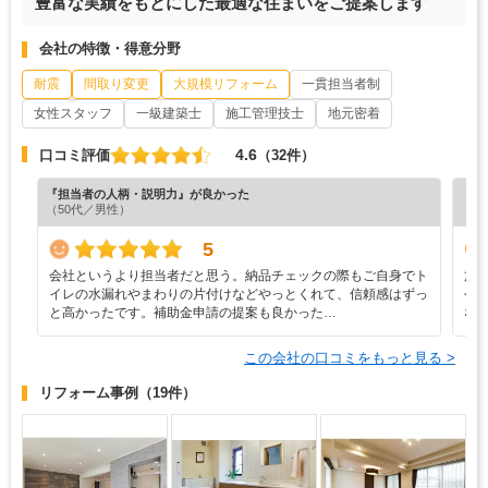
豊富な実績をもとにした最適な住まいをご提案します
会社の特徴・得意分野
耐震
間取り変更
大規模リフォーム
一貫担当者制
女性スタッフ
一級建築士
施工管理技士
地元密着
4.6
口コミ評価
（32件）
『担当者の人柄・説明力』が良かった
『プ
（50代／男性）
（4
5
会社というより担当者だと思う。納品チェックの際もご自身でト
施
イレの水漏れやまわりの片付けなどやっとくれて、信頼感はずっ
今
と高かったです。補助金申請の提案も良かった…
な
この会社の口コミをもっと見る >
リフォーム事例
（19件）