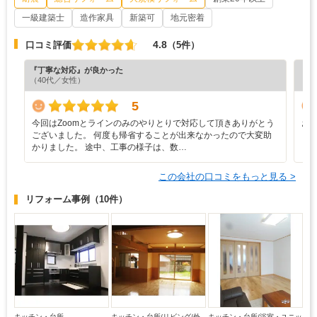
一級建築士
造作家具
新築可
地元密着
4.8
口コミ評価
（5件）
『丁寧な対応』が良かった
『納
（40代／女性）
（6
5
今回はZoomとラインのみのやりとりで対応して頂きありがとう
お
ございました。 何度も帰省することが出来なかったので大変助
と
かりました。 途中、工事の様子は、数…
この会社の口コミをもっと見る >
リフォーム事例
（10件）
キッチン・台所
キッチン・台所/リビング/外
キッチン・台所/浴室・ユニッ