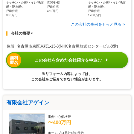
キッチン・台所/トイレ/洗面
玄関/外壁
キッチン・台所/トイレ/洗面
所・脱衣所/...
戸建住宅
所・脱衣所/...
戸建住宅
460万円
戸建住宅
800万円
1780万円
この会社の事例をもっと見る >
会社の概要
▼
住所 名古屋市東区東桜1-13-3(NHK名古屋放送センタービル8階)
無料
この会社を含めた会社紹介を申込む
匿名
※リフォーム内容によっては、
この会社をご紹介できない場合があります。
有限会社アゲイン
事例中心価格帯
〜400万円
ホームプロ累計成約件数