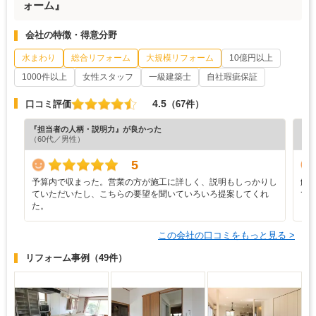
ォーム』
会社の特徴・得意分野
水まわり
総合リフォーム
大規模リフォーム
10億円以上
1000件以上
女性スタッフ
一級建築士
自社瑕疵保証
4.5
口コミ評価
（67件）
『担当者の人柄・説明力』が良かった
『素
（60代／男性）
（6
5
予算内で収まった。営業の方が施工に詳しく、説明もしっかりし
解
ていただいたし、こちらの要望を聞いていろいろ提案してくれ
て
た。
この会社の口コミをもっと見る >
リフォーム事例
（49件）