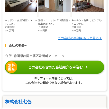
キッチン・台所/浴室・ユニッ
浴室・ユニットバス/洗面所・
キッチン・台所/リビング/ダ
トバス/...
脱衣所/洋室/...
イニング/...
戸建住宅
戸建住宅
戸建住宅
550万円
450万円
400万円
この会社の事例をもっと見る >
会社の概要
▼
住所 静岡県静岡市葵区常磐町２―６―８
無料
この会社を含めた会社紹介を申込む
匿名
※リフォーム内容によっては、
この会社をご紹介できない場合があります。
株式会社七色