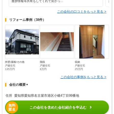
進捗情報等共有もしてくれて良かっ…
か
この会社の口コミをもっと見る >
リフォーム事例
（38件）
外壁/屋根/その他
階段
収納
戸建住宅
戸建住宅
戸建住宅
135万円
6万円
25万円
この会社の事例をもっと見る >
会社の概要
▼
住所 愛知県愛知県名古屋市港区小碓4丁目99番地
無料
この会社を含めた会社紹介を申込む
匿名