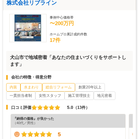
株式会社リブライン
事例中心価格帯
〜200万円
ホームプロ累計成約件数
17件
犬山市で地域密着「あなたの住まいづくりをサポートし
ます」
会社の特徴・得意分野
内装
水まわり
総合リフォーム
創業20年以上
一貫担当者制
女性スタッフ
施工管理技士
地元密着
5.0
口コミ評価
（13件）
『納得の価格』が良かった
『担
（40代／男性）
（6
5