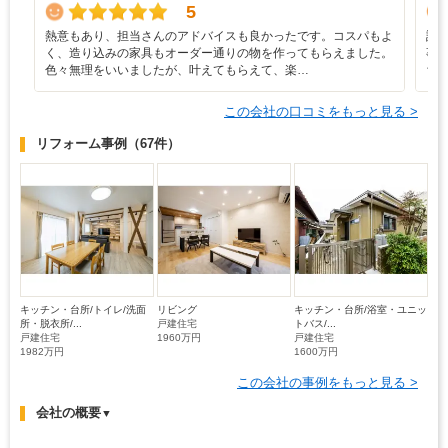
5
熱意もあり、担当さんのアドバイスも良かったです。コスパもよ
設
く、造り込みの家具もオーダー通りの物を作ってもらえました。
事
色々無理をいいましたが、叶えてもらえて、楽…
ち
この会社の口コミをもっと見る >
リフォーム事例
（67件）
キッチン・台所/トイレ/洗面
リビング
キッチン・台所/浴室・ユニッ
所・脱衣所/...
戸建住宅
トバス/...
戸建住宅
1960万円
戸建住宅
1982万円
1600万円
この会社の事例をもっと見る >
会社の概要
▼