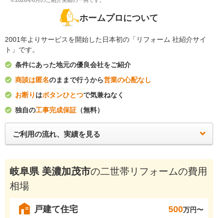
※2026年8月のご紹介実績の一例です。
ホームプロについて
2001年よりサービスを開始した日本初の「リフォーム 社紹介サイ
ト」です。
条件にあった地元の優良会社をご紹介
商談は匿名
のままで行うから
営業の心配なし
お断り
は
ボタンひとつ
で気兼ねなく
独自の
工事完成保証
（無料）
ご利用の流れ、実績を見る
岐阜県 美濃加茂市
の二世帯リフォームの費用
相場
戸建て住宅
500
万円〜