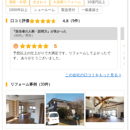
屋根・外壁
水まわり
大規模リフォーム
10億円以上
1000件以上
ショールーム
緊急受付
一級建築士
4.8
口コミ評価
（5件）
『担当者の人柄・説明力』が良かった
『素
（60代／男性）
（6
5
予想以上の仕上がりで大満足です。リフォームしてよかったで
項
す。 ありがとうございました。
部
が
この会社の口コミをもっと見る >
リフォーム事例
（33件）