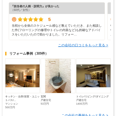
『担当者の人柄・説明力』が良かった
『納
（60代／女性）
（6
5
当初から全体のスケジュール感など教えていただき、また相談し
中
た件(フローリングの修理やトイレの内装など)も的確なアドバイ
い
スをいただいたので助かりました。リフォー…
ム
この会社の口コミをもっと見る >
リフォーム事例
（309件）
キッチン・台所/浴室・ユニッ
玄関
トイレ/リビング/ダイニング
トバス/...
戸建住宅
戸建住宅
マンション
53万円
1400万円
500万円
この会社の事例をもっと見る >