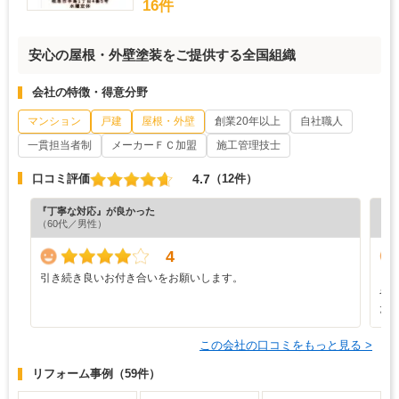
16件
安心の屋根・外壁塗装をご提供する全国組織
会社の特徴・得意分野
マンション
戸建
屋根・外壁
創業20年以上
自社職人
一貫担当者制
メーカーＦＣ加盟
施工管理技士
4.7
口コミ評価
（12件）
『丁寧な対応』が良かった
『担
（60代／男性）
（4
4
引き続き良いお付き合いをお願いします。
し
や
た
この会社の口コミをもっと見る >
リフォーム事例
（59件）