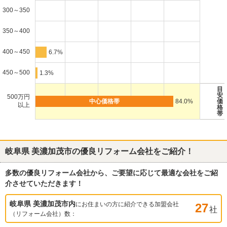
300～350
350～400
400～450
6.7%
450～500
1.3%
目
安
500万円
84.0%
価
以上
格
帯
岐阜県 美濃加茂市
の優良リフォーム会社をご紹介！
多数の優良リフォーム会社から、ご要望に応じて最適な会社をご紹
介させていただきます！
岐阜県 美濃加茂市
内
にお住まいの方に紹介できる加盟会社
27
社
（リフォーム会社）数：