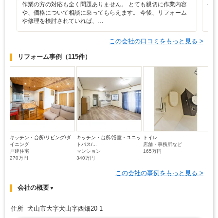
作業の方の対応も全く問題ありません。 とても親切に作業内容
仕
や、価格について相談に乗ってもらえます。 今後、リフォーム
や修理を検討されていれば、…
この会社の口コミをもっと見る >
リフォーム事例
（115件）
キッチン・台所/リビング/ダ
キッチン・台所/浴室・ユニッ
トイレ
イニング
トバス/...
店舗・事務所など
戸建住宅
マンション
165万円
270万円
340万円
この会社の事例をもっと見る >
会社の概要
▼
住所 犬山市大字犬山字西畑20-1