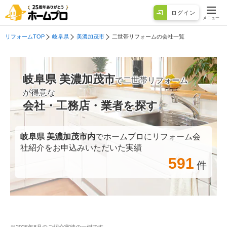
ログイン
メニュー
リフォームTOP
岐阜県
美濃加茂市
二世帯リフォームの会社一覧
岐阜県 美濃加茂市
で二世帯リフォーム
が得意な
会社・工務店・業者を探す
岐阜県 美濃加茂市
内
でホームプロにリフォーム会
社紹介をお申込みいただいた実績
591
件