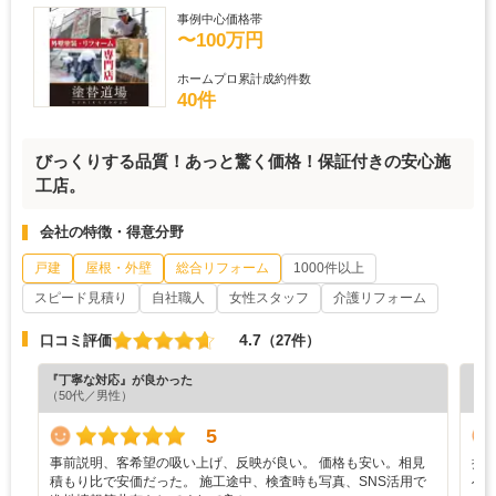
事例中心価格帯
〜100万円
ホームプロ累計成約件数
40件
びっくりする品質！あっと驚く価格！保証付きの安心施
工店。
会社の特徴・得意分野
戸建
屋根・外壁
総合リフォーム
1000件以上
スピード見積り
自社職人
女性スタッフ
介護リフォーム
4.7
口コミ評価
（27件）
『丁寧な対応』が良かった
『担
（50代／男性）
（5
5
事前説明、客希望の吸い上げ、反映が良い。 価格も安い。相見
担
積もり比で安価だった。 施工途中、検査時も写真、SNS活用で
へ