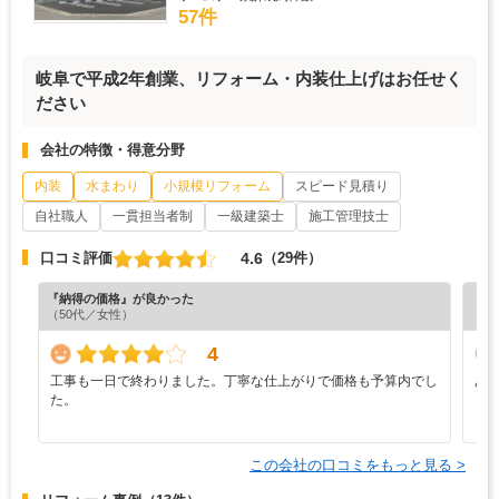
57件
岐阜で平成2年創業、リフォーム・内装仕上げはお任せく
ださい
会社の特徴・得意分野
内装
水まわり
小規模リフォーム
スピード見積り
自社職人
一貫担当者制
一級建築士
施工管理技士
4.6
口コミ評価
（29件）
『納得の価格』が良かった
『素
（50代／女性）
（5
4
工事も一日で終わりました。丁寧な仕上がりで価格も予算内でし
あ
た。
この会社の口コミをもっと見る >