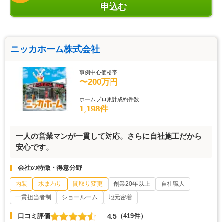
申込む
ニッカホーム株式会社
事例中心価格帯
〜200万円
ホームプロ累計成約件数
1,198件
一人の営業マンが一貫して対応。さらに自社施工だから
安心です。
会社の特徴・得意分野
内装
水まわり
間取り変更
創業20年以上
自社職人
一貫担当者制
ショールーム
地元密着
4.5
口コミ評価
（419件）