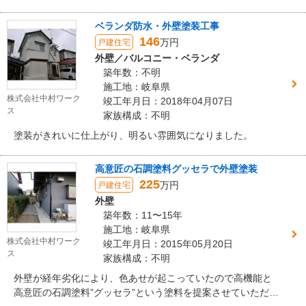
制御する塗料を提案させていただきました。 タイル面は質感
を残すため、クリア塗料を施しました。 また、ベランダから
ベランダ防水・外壁塗装工事
の雨漏りがあり、ベランダ防水工事とその下の軒裏面を張り
146
万円
戸建住宅
替えました。
外壁／バルコニー・ベランダ
築年数：不明
施工地：岐阜県
株式会社中村ワーク
竣工年月日：2018年04月07日
ス
家族構成：不明
塗装がきれいに仕上がり、明るい雰囲気になりました。
高意匠の石調塗料グッセラで外壁塗装
225
万円
戸建住宅
外壁
築年数：11〜15年
施工地：岐阜県
株式会社中村ワーク
竣工年月日：2015年05月20日
ス
家族構成：不明
外壁が経年劣化により、色あせが起こっていたので高機能と
高意匠の石調塗料”グッセラ”という塗料を提案させていただき