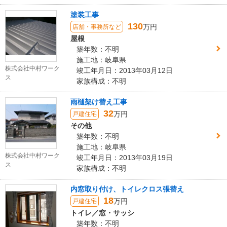
ました。 また、屋根瓦漆喰漆喰を施工させていただきまし
た。
塗装工事
130
万円
店舗・事務所など
屋根
築年数：不明
施工地：岐阜県
株式会社中村ワーク
竣工年月日：2013年03月12日
ス
家族構成：不明
雨樋架け替え工事
32
万円
戸建住宅
その他
築年数：不明
施工地：岐阜県
株式会社中村ワーク
竣工年月日：2013年03月19日
ス
家族構成：不明
内窓取り付け、トイレクロス張替え
18
万円
戸建住宅
トイレ／窓・サッシ
築年数：不明