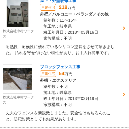
屋上・外壁改修工事
218
万円
戸建住宅
外壁／バルコニー・ベランダ／その他
築年数：11〜15年
施工地：岐阜県
株式会社中村ワーク
竣工年月日：2018年03月16日
ス
家族構成：不明
耐熱性、耐侯性に優れているシリコン塗装をさせて頂きまし
た。 汚れを寄せ付けない特性があり、お手入れ簡単です。
ブロックフェンス工事
54
万円
戸建住宅
外構・エクステリア
築年数：不明
施工地：岐阜県
株式会社中村ワーク
竣工年月日：2013年03月19日
ス
家族構成：不明
丈夫なフェンスを新設致しました。安全性はもちろんのこ
と、防犯対策としても効果があります。