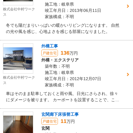
施工地：岐阜県
株式会社中村ワーク
竣工年月日：2013年06月11日
ス
家族構成：不明
冬でも陽だまりいっぱいの暖かいリビングになります。 自然
の光や風を感じ、心地よさを感じる部屋になりました。
外構工事
136
万円
戸建住宅
外構・エクステリア
築年数：不明
施工地：岐阜県
株式会社中村ワーク
竣工年月日：2012年12月07日
ス
家族構成：不明
車はそのまま駐車しておくと雨や風、日光にさらされ、徐々
にダメージを被ります。 カーポートを設置することで、これ
らの被害にあうリスクを減らすことができます。 コンクリー
トでシンプルに区切られた駐車スペースは、スタイリッシュ
玄関廊下床張替工事
なデザインになっています。
11
万円
戸建住宅
玄関