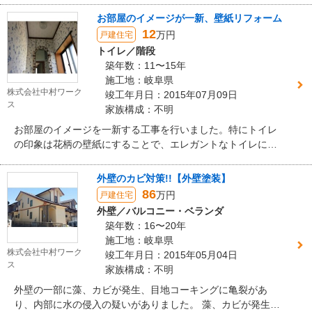
お部屋のイメージが一新、壁紙リフォーム
12
万円
戸建住宅
トイレ／階段
築年数：11〜15年
施工地：岐阜県
株式会社中村ワーク
竣工年月日：2015年07月09日
ス
家族構成：不明
お部屋のイメージを一新する工事を行いました。特にトイレ
の印象は花柄の壁紙にすることで、エレガントなトイレにな
りました。
外壁のカビ対策!!【外壁塗装】
86
万円
戸建住宅
外壁／バルコニー・ベランダ
築年数：16〜20年
施工地：岐阜県
株式会社中村ワーク
竣工年月日：2015年05月04日
ス
家族構成：不明
外壁の一部に藻、カビが発生、目地コーキングに亀裂があ
り、内部に水の侵入の疑いがありました。 藻、カビが発生を