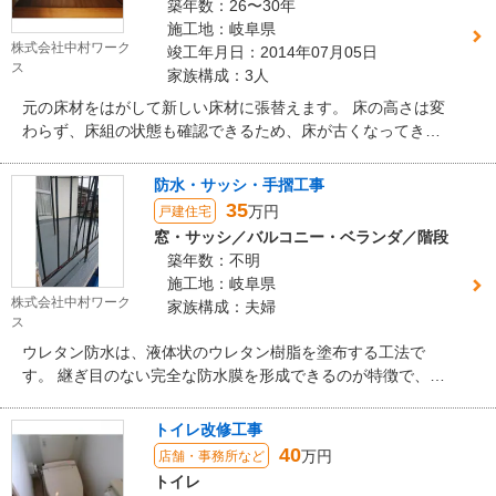
築年数：26〜30年
施工地：岐阜県
株式会社中村ワーク
竣工年月日：2014年07月05日
ス
家族構成：3人
元の床材をはがして新しい床材に張替えます。 床の高さは変
わらず、床組の状態も確認できるため、床が古くなってきし
んできた場合に有効な方法です。
防水・サッシ・手摺工事
35
万円
戸建住宅
窓・サッシ／バルコニー・ベランダ／階段
築年数：不明
施工地：岐阜県
株式会社中村ワーク
家族構成：夫婦
ス
ウレタン防水は、液体状のウレタン樹脂を塗布する工法で
す。 継ぎ目のない完全な防水膜を形成できるのが特徴で、綺
麗な仕上がりとなります。
トイレ改修工事
40
万円
店舗・事務所など
トイレ