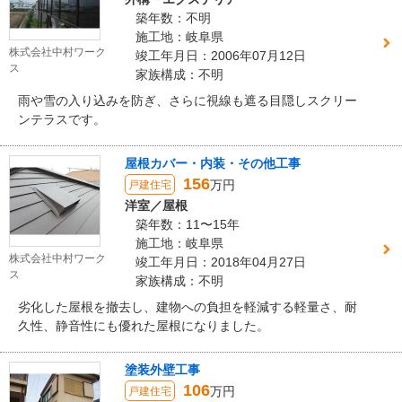
築年数：不明
施工地：岐阜県
株式会社中村ワーク
竣工年月日：2006年07月12日
ス
家族構成：不明
雨や雪の入り込みを防ぎ、さらに視線も遮る目隠しスクリー
ンテラスです。
屋根カバー・内装・その他工事
156
万円
戸建住宅
洋室／屋根
築年数：11〜15年
施工地：岐阜県
株式会社中村ワーク
竣工年月日：2018年04月27日
ス
家族構成：不明
劣化した屋根を撤去し、建物への負担を軽減する軽量さ、耐
久性、静音性にも優れた屋根になりました。
塗装外壁工事
106
万円
戸建住宅