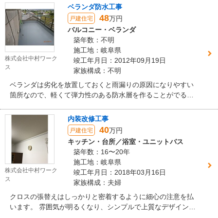
ベランダ防水工事
48
万円
戸建住宅
バルコニー・ベランダ
築年数：不明
施工地：岐阜県
株式会社中村ワーク
竣工年月日：2012年09月19日
ス
家族構成：不明
ベランダは劣化を放置しておくと雨漏りの原因になりやすい
箇所なので、軽くて弾力性のある防水層を作ることがでる、
ウレタン防水を提案させて頂きました。
内装改修工事
40
万円
戸建住宅
キッチン・台所／浴室・ユニットバス
築年数：16〜20年
施工地：岐阜県
株式会社中村ワーク
竣工年月日：2018年03月16日
ス
家族構成：夫婦
クロスの張替えはしっかりと密着するように細心の注意を払
います。 雰囲気が明るくなり、シンプルで上質なデザインと
質感になりました。