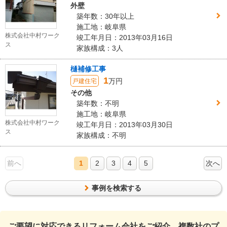
外壁
築年数：30年以上
施工地：岐阜県
株式会社中村ワーク
竣工年月日：2013年03月16日
ス
家族構成：3人
樋補修工事
1
万円
戸建住宅
その他
築年数：不明
施工地：岐阜県
株式会社中村ワーク
竣工年月日：2013年03月30日
ス
家族構成：不明
前へ
1
2
3
4
5
次へ
事例を検索する
ご要望に対応できるリフォーム会社をご紹介。複数社のプ