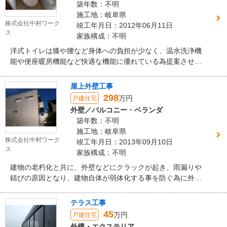
築年数：不明
施工地：岐阜県
株式会社中村ワーク
竣工年月日：2012年06月11日
ス
家族構成：不明
洋式トイレは膝や腰など身体への負担が少なく、温水洗浄機
能や便座暖房機能など快適な機能に優れている為提案させて
頂きました。
屋上外壁工事
298
万円
戸建住宅
外壁／バルコニー・ベランダ
築年数：不明
施工地：岐阜県
株式会社中村ワーク
竣工年月日：2013年09月10日
ス
家族構成：不明
建物の老朽化と共に、外壁などにクラックが起き、雨漏りや
錆びの原因となり、建物自体が弱体化する事を防ぐ為に外
壁、防水工事を提案させて頂きました。
テラス工事
45
万円
戸建住宅
外構・エクステリア