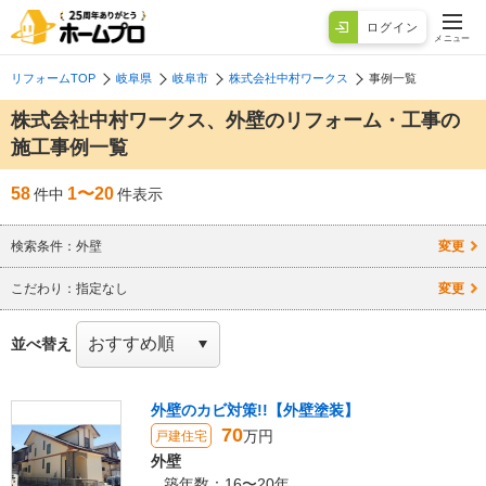
ログイン
メニュー
リフォームTOP
岐阜県
岐阜市
株式会社中村ワークス
事例一覧
株式会社中村ワークス、外壁のリフォーム・工事の
施工事例一覧
58
1〜20
件中
件表示
検索条件：
外壁
変更
こだわり：
指定なし
変更
並べ替え
外壁のカビ対策!!【外壁塗装】
70
万円
戸建住宅
外壁
築年数：16〜20年