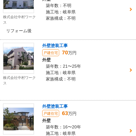
築年数：不明
施工地：岐阜県
株式会社中村ワーク
家族構成：不明
ス
リフォーム後
外壁塗装工事
70
万円
戸建住宅
外壁
築年数：21〜25年
施工地：岐阜県
株式会社中村ワーク
家族構成：不明
ス
外壁塗装工事
63
万円
戸建住宅
外壁
築年数：16〜20年
施工地：岐阜県