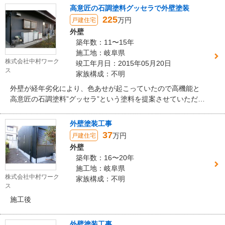
高意匠の石調塗料グッセラで外壁塗装
225
万円
戸建住宅
外壁
築年数：11〜15年
施工地：岐阜県
株式会社中村ワーク
竣工年月日：2015年05月20日
ス
家族構成：不明
外壁が経年劣化により、色あせが起こっていたので高機能と
高意匠の石調塗料”グッセラ”という塗料を提案させていただき
ました。 また、屋根瓦漆喰漆喰を施工させていただきまし
た。
外壁塗装工事
37
万円
戸建住宅
外壁
築年数：16〜20年
施工地：岐阜県
株式会社中村ワーク
家族構成：不明
ス
施工後
外壁塗装工事