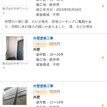
施工地：岐阜県
株式会社中村ワーク
竣工年月日：2015年05月04日
ス
家族構成：不明
外壁の一部に藻、カビが発生、目地コーキングに亀裂があ
り、内部に水の侵入の疑いがありました。 藻、カビが発生を
制御する塗料を提案させていただきました。 タイル面は質感
を残すため、クリア塗料を施しました。 また、ベランダから
外壁塗装工事
の雨漏りがあり、ベランダ防水工事とその下の軒裏面を張り
33
万円
戸建住宅
替えました。
外壁
築年数：16〜20年
施工地：岐阜県
株式会社中村ワーク
家族構成：不明
ス
外壁塗装工事
70
万円
戸建住宅
外壁
築年数：11〜15年