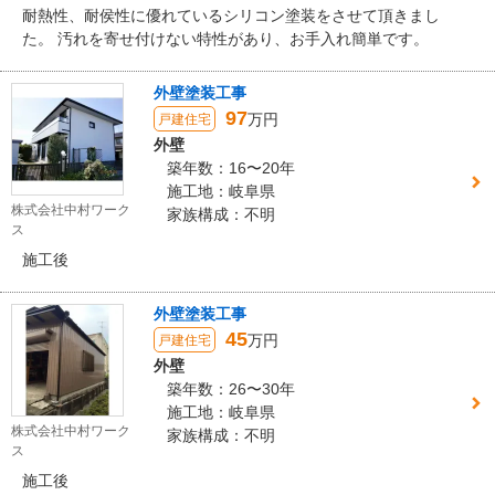
耐熱性、耐侯性に優れているシリコン塗装をさせて頂きまし
た。 汚れを寄せ付けない特性があり、お手入れ簡単です。
外壁塗装工事
97
万円
戸建住宅
外壁
築年数：16〜20年
施工地：岐阜県
株式会社中村ワーク
家族構成：不明
ス
施工後
外壁塗装工事
45
万円
戸建住宅
外壁
築年数：26〜30年
施工地：岐阜県
株式会社中村ワーク
家族構成：不明
ス
施工後