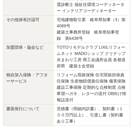
『素早い返信・連絡』が良かった
（60代/男性）
震診断士 福祉住環境コーディネータ
ー インテリアコーディネーター
4
その他保有許認可
宅地建物取引業 岐阜県知事（3）第
4089号
バックグランドが創業100年の材木屋さんであることより、リフォ
建築士事務所登録 岐阜県知事登
ームに対して細かな気づかいが出来て、職人さんにより、良いお仕
録 第6438号
事をしていただけました
加盟団体・協会など
TOTOリモデルクラブ LIXILリフォー
ムネット MADOショップ クリナップ
この会社に決めた理由
水まわり工房 商工会議所会員 各都道
築40年の日本家屋であり、残す所、修理すべき場所、その方法など
府県 建築士会登録
を細かく説明いただけた。大工仕事に精通していることが契約した
独自加入保険・アフタ
リフォーム瑕疵保険 住宅瑕疵担保責
理由となります
ーサービス
任保険 生産物賠償責任保険 傷害保険
建設工事保険 定期的な点検制度 点検
リフォーム会社からの返答
希望ハガキ、レターの送付 OB向け情
報誌送付
この度は、大規模リフォーム工事の完成に際し、アンケートへご協
力いただき誠にありがとうございました。
書面発行について
見積書（明細内訳書）、契約書（１
ご評価を頂いた部分と改善する部分もありますので、関係者一同、
００万円以上）、引渡し書（契約書
情報共有し今後のサービスに活かしていきたいと思います。また、
あり工事）
工事期間中はご不便をおかけする場面もあったかと思いますが、終
始ご理解とご協力を賜りましたことを、重ねて感謝申し上げます。