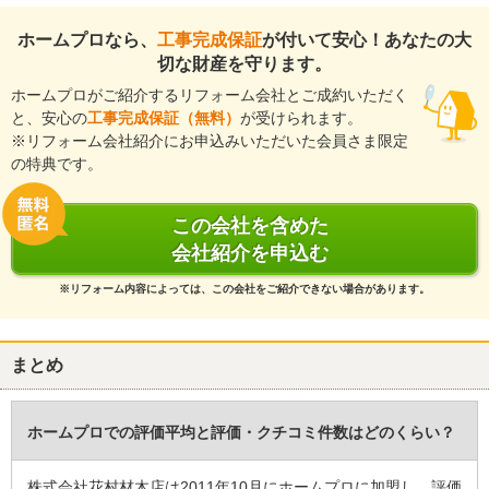
今回のリフォームがお客様のこれからの暮らしをより、快適で豊か
ホームプロなら、
工事完成保証
が付いて安心！あなたの大
なものにする一助となれば幸いです。
切な財産を守ります。
何かお気づきの点やお困りごとがございましたら、いつでもお気軽
ホームプロがご紹介するリフォーム会社とご成約いただく
にご連絡ください。今後とも末永いお付き合いのほど、何卒よろし
と、安心の
工事完成保証（無料）
が受けられます。
くお願い申し上げます。
※リフォーム会社紹介にお申込みいただいた会員さま限定
の特典です。
建物のタイプ
： 戸建住宅
リフォーム箇所
：
キッチン・台所
、
浴室・ユニットバス
、
洗面所・脱衣所
、
外
壁
、
外構・エクステリア
、
ダイニング
、
和室
、
玄関
、
廊下
、
この会社を含めた
窓・サッシ
、
収納
会社紹介を申込む
価格
： 17,300,000円
施工地
：
愛知県
一宮市
※リフォーム内容によっては、この会社をご紹介できない場合があります。
築年数
： 30年以上
工事完了日
： 2025年12月12日
まとめ
『担当者の人柄・説明力』が良かった
（60代/男性）
5
ホームプロでの評価平均と評価・クチコミ件数はどのくらい？
信頼感
株式会社花村材木店は2011年10月にホームプロに加盟し、評価