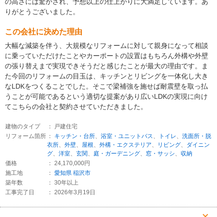
の高さには驚かされ、予想以上の仕上がりに大満足しています。あ
りがとうございました。
この会社に決めた理由
大幅な減築を伴う、大規模なリフォームに対して親身になって相談
に乗っていただけたことやカーポートの設置はもちろん外構や外壁
の張り替えまで実現できそうだと感じたことが最大の理由です。ま
た今回のリフォームの目玉は、キッチンとリビングを一体化し大き
なLDKをつくることでした。そこで梁補強を施せば耐震壁を取っ払
うことが可能であるという適切な提案があり広いLDKの実現に向け
てこちらの会社と契約させていただきました。
建物のタイプ
： 戸建住宅
リフォーム箇所
：
キッチン・台所
、
浴室・ユニットバス
、
トイレ
、
洗面所・脱
衣所
、
外壁
、
屋根
、
外構・エクステリア
、
リビング
、
ダイニン
グ
、
洋室
、
玄関
、
庭・ガーデニング
、
窓・サッシ
、
収納
価格
： 24,170,000円
施工地
：
愛知県
稲沢市
築年数
： 30年以上
工事完了日
： 2026年3月19日