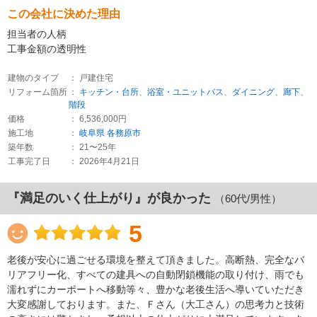
この会社に決めた理由
担当者の人柄
工事金額の透明性
建物のタイプ
： 戸建住宅
リフォーム箇所
：
キッチン・台所
、
浴室・ユニットバス
、
ダイニング
、
廊下
、
階段
価格
： 6,536,000円
施工地
：
岐阜県
各務原市
築年数
： 21〜25年
工事完了日
： 2026年4月21日
『満足のいく仕上がり』が良かった
（60代/男性）
5
老後が安心に過ごせる環境を整えて頂きました。高断熱、完全なバ
リアフリー化、すべての建具への自動閉鎖機能の取り付け、雨でも
濡れずにカーポートへ移動等々、豊かな老後生活へ導いていただき
大変感謝しております。また、Ｆさん（大工さん）の思考力と技術