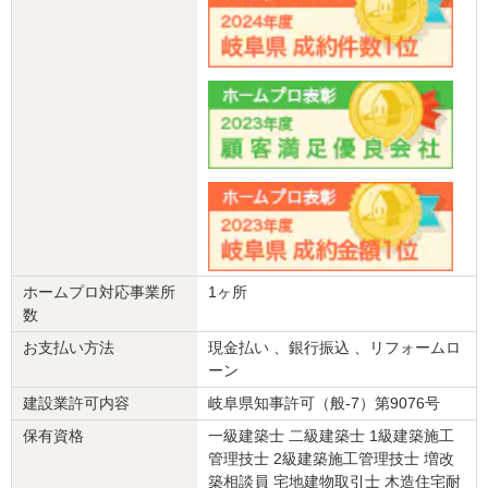
この度は、和室リフォーム工事の完成に際し、アンケートへご協力
いただき誠にありがとうございました。
また、大変高いご評価と温かいお言葉を頂戴し、心よりお礼を申し
上げます。工事期間中はご不便をおかけする場面もあったかと思い
ますが、終始ご理解とご協力を賜りましたことを、重ねて感謝申し
上げます。
今回のリフォームがご両親様のこれからの暮らしをより、快適で豊
かなものにすることになると思いますし、バリアフリーなど今後も
気になっている部分もあると思いますので、その際はお声がけいた
だけると幸いです。
今後とも末永いお付き合いのほど、何卒よろしくお願い申し上げま
ホームプロ対応事業所
1ヶ所
す。
数
建物のタイプ
： 戸建住宅
お支払い方法
現金払い 、銀行振込 、リフォームロ
リフォーム箇所
：
和室
ーン
価格
： 1,300,000円
建設業許可内容
岐阜県知事許可（般-7）第9076号
施工地
：
愛知県
一宮市
築年数
： 30年以上
保有資格
一級建築士 二級建築士 1級建築施工
工事完了日
： 2025年12月6日
管理技士 2級建築施工管理技士 増改
築相談員 宅地建物取引士 木造住宅耐