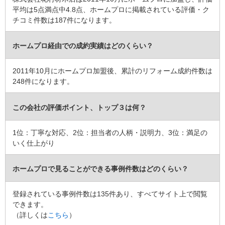
平均は5点満点中4.8点、ホームプロに掲載されている評価・ク
この会社に決めた理由
チコミ件数は187件になります。
担当者の人柄と対応力
ホームプロ経由での成約実績はどのくらい？
建物のタイプ
： 戸建住宅
リフォーム箇所
：
外構・エクステリア
価格
： 12,200,000円
2011年10月にホームプロ加盟後、累計のリフォーム成約件数は
施工地
：
愛知県
弥富市
248件になります。
築年数
： 30年以上
工事完了日
： 2025年12月15日
この会社の評価ポイント、トップ３は何？
1位：丁寧な対応、2位：担当者の人柄・説明力、3位：満足の
いく仕上がり
ホームプロで見ることができる事例件数はどのくらい？
登録されている事例件数は135件あり、すべてサイト上で閲覧
できます。
（詳しくは
こちら
）