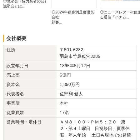
◎誠堅会（協力業者の会）
リフォーム会社からの返答
誠堅会とは...
この度は、内外装リフォーム工事の完成に際し、アンケートへご協
◎2024年顧客満足度優良
◎ニュースレター≪住
会社
る通信「ハナム...
力いただき誠にありがとうございました。
顧客...
また、大変高いご評価と温かいお言葉を頂戴し、心よりお礼を申し
上げます。住みながらの工事になりましたので、ご不便をおかけす
会社概要
る場面もあったかと思いますが、終始ご理解とご協力を賜りました
ことを、重ねて感謝申し上げます。
住所
〒501-6232
今回のリフォームでお客様と猫さんのこれからの暮らしをより、快
羽島市竹鼻狐穴3285
適で豊かなものにする一助となれば幸いです。
また今後気になっている部位もあるとのお話も打合せ中にありまし
設立年月日
1895年5月12日
たので、気軽にご相談いただけましたらすぐに動きますのでお声が
売上高
6億円
け下さい。
今後とも末永いお付き合いのほど、何卒よろしくお願い申し上げま
資本金
1,350万円
す。
代表者名
佐部利 健太
事業所
本社
建物のタイプ
： 戸建住宅
リフォーム箇所
：
外壁
、
洋室
、
和室
、
階段
、
窓・サッシ
、
収納
、その他
従業員数
17名
価格
： 1,668,000円
営業時間・定休日
ＡＭ８：００～ＰＭ５：３０ 第
施工地
：
岐阜県
羽島市
２・第４土曜日 日祝祭日、夏季休
築年数
： 不明
暇、年末年始 土日も現地での見積
工事完了日
： 2025年12月29日