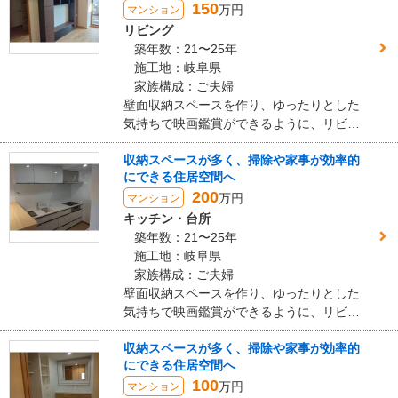
150
す。
万円
マンション
ただ、以前より快適に安全に過ごせるというお言葉を完成お引渡し
リビング
時にお伝えいただけましたので、社員関係者一同喜んでおります。
築年数：21〜25年
今後とも末永いお付き合いをどうぞよろしくお願いいたします。
施工地：岐阜県
家族構成：ご夫婦
建物のタイプ
： 戸建住宅
壁面収納スペースを作り、ゆったりとした
リフォーム箇所
： 家全体
気持ちで映画鑑賞ができるように、リビン
価格
： 17,600,000円
グを、広々と開放感のある空間へとリフォ
施工地
：
岐阜県
大垣市
収納スペースが多く、掃除や家事が効率的
ームさせていただきました。
築年数
： 30年以上
にできる住居空間へ
工事完了日
： 2025年10月29日
200
万円
マンション
キッチン・台所
『満足のいく仕上がり』が良かった
築年数：21〜25年
（50代/女性）
施工地：岐阜県
5
家族構成：ご夫婦
壁面収納スペースを作り、ゆったりとした
気持ちで映画鑑賞ができるように、リビン
とても誠実で信頼のできる会社です。
グを、広々と開放感のある空間へとリフォ
従業員の方たちの対応も素晴らしいです。
収納スペースが多く、掃除や家事が効率的
ームさせていただきました。
にできる住居空間へ
この会社に決めた理由
100
万円
マンション
別の会社の見積もりでは難しいと言われた箇所にも取り組んでいた