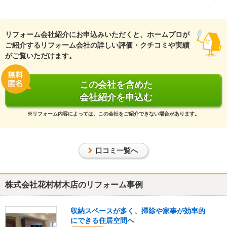
『担当者の人柄・説明力』が良かった
（30代/女性）
リフォーム会社紹介にお申込みいただくと、ホームプロが
4
ご紹介するリフォーム会社の詳しい評価・クチコミや実績
がご覧いただけます。
住みながらのリフォームかつ夏場だったので大変だったと思います
が、丁寧に対応していただきました。
内窓をつけたことによりリフォーム前より家全体の断熱性が上がり
この会社を含めた
快適に過ごせるようになりました。
会社紹介を申込む
この会社に決めた理由
※リフォーム内容によっては、この会社をご紹介できない場合があります。
実家のリフォームで探していたところ、口コミが良さそうだったの
で見積もりをお願いしました。予算オーバーでしたが、担当者の方
が親身になって話を聞いてくださりここでならてリフォームができ
口コミ一覧へ
ると思いお願いしました。
リフォーム会社からの返答
株式会社花村材木店のリフォーム事例
この度はリフォーム工事につきまして高いご評価をいただき、誠に
収納スペースが多く、掃除や家事が効率的
ありがとうございます。住みながらの工事になりましたので、工事
にできる住居空間へ
中は生活の支障をきたしたり、何かとご不便をおかけしたと思いま