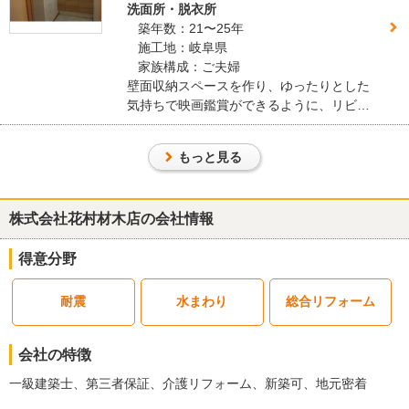
洗面所・脱衣所
だけたので。
築年数：21〜25年
施工地：岐阜県
建物のタイプ
： 戸建住宅
家族構成：ご夫婦
リフォーム箇所
：
トイレ
、
外構・エクステリア
、
洋室
、その他
壁面収納スペースを作り、ゆったりとした
価格
： 9,600,000円
気持ちで映画鑑賞ができるように、リビン
施工地
：
岐阜県
各務原市
グを、広々と開放感のある空間へとリフォ
築年数
： 30年以上
ームさせていただきました。
工事完了日
： 2026年1月15日
もっと見る
『満足のいく仕上がり』が良かった
（50代/女性）
株式会社花村材木店の会社情報
5
得意分野
こちらの会社の評価ポイントは、工事の全工程を通して感じられた
丁寧さと信頼感の高さです。工事が開始してからは、工事監督の方
耐震
水まわり
総合リフォーム
が現場での進捗状況や細かな確認事項についてその都度わかりやす
く説明してくださり、こちらの疑問や不安にも迅速かつ誠実に対応
していただきました。常に気配りが行き届いており、安心して工事
会社の特徴
を任せることができました。また、工事中には会長さん自ら現場に
一級建築士、第三者保証、介護リフォーム、新築可、地元密着
足を運んでくださり、長年地元で実績を積み重ねてきた企業とし
て、一つひとつの仕事を大切にしている姿勢が強く伝わってきまし