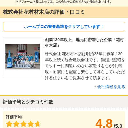
※リフォーム内容によっては、この会社をご紹介できない場合があります。
株式会社花村材木店の評価・口コミ
ホームプロの審査基準をクリアしています！
創業130年以上、地元に密着した企業「花村
材木店」
株式会社 花村材木店は明治28年に創業,130
年以上続く総合建設会社です。[誠意･堅実]を
モットーに間違いのない家造りを心がけ,環
境・耐震にも配慮し安心して暮らしていただ
ける住まいをご提案させて頂きます。
会社情報を見る
評価平均とクチコミ件数
評価平均
4.8
/5.0