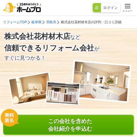
ログイン
メニュー
リフォームTOP
岐阜県
羽島市
株式会社花村材木店の評判・口コミ詳細
株式会社花村材木店
など
信頼できるリフォーム会社
が
すぐに見つかる！
この会社を含めた
会社紹介を申込む