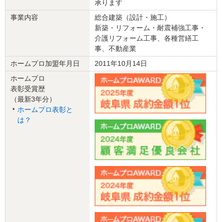
承ります
『丁寧な対応』が良かった
事業内容
総合建築（設計・施工）
新築・リフォーム・耐震補強工事・
5
介護リフォーム工事、各種営繕工
事、不動産業
営業の方や職人の方々も丁寧な仕事をされており、信頼できる会社
ホームプロ加盟年月日
2011年10月14日
だと思います。特に、実際に工事に入ると、委託業者によって対応
ホームプロ
がまちまちな場合があると聞いたことがありますが、こちらはしっ
表彰受賞歴
かりした職人さん方が仕事をされていると感じました。
（最新3年分）
ホームプロ表彰と
この会社に決めた理由
は？
こちらの希望をよく聞いて、優先事項に沿って早い段階で見積りを
作り具体的な改修プランを提示していただき、イメージがわきまし
た。また、都度の変更についても、丁寧に説明していただいて安心
できました。離れて暮らす高齢の両親宅だったので、10日ほどの期
間で負担なく行えたのもよかったです。契約を急がせたり焦らせた
りすることもなく、じっくりと進められ、疑問点も聞きやすかった
です。
リフォーム会社からの返答