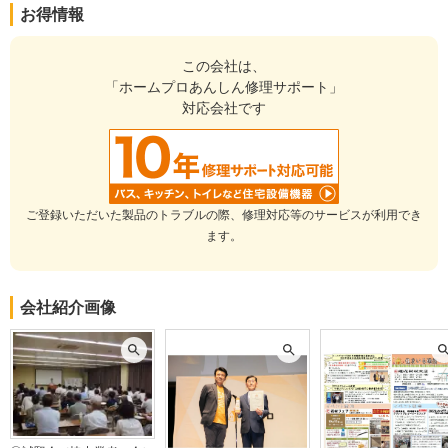
お得情報
た。さらに、最後の納品時には細部まで時間をかけて丁寧な検査を
行ってくださり、仕上がりや品質についてもしっかり確認していた
だけたことで、最後まで高い安心感と満足感を得ることができまし
この会社は、
た。
「ホームプロあんしん修理サポート」
対応会社です
この会社に決めた理由
今回のリフォームの見積もりにあたり、こちらの会社にお願いした
決め手となったのは、営業の方による非常にきめ細やかなヒアリン
グでした。こちらの希望や現在の住まいに関する悩みに加え、猫の
ためのリフォームであることを丁寧に理解し、猫の動線や安全面、
ご登録いただいた製品のトラブルの際、修理対応等のサービスが利用でき
日々の過ごしやすさまでしっかり考えてくださった点に大きな安心
ます。
感を覚えました。自分でも言葉にしきれていなかった細かな要望に
ついても、会話の中から意図を汲み取り、具体的で分かりやすい提
案をしていただけたことが印象的でした。また、こちらの会社は長
会社紹介画像
い歴史を持つ地元の優良企業であり、地域に根ざして誠実な仕事を
積み重ねてこられた実績も信頼につながりました。単に工事を請け
負うのではなく、猫とともに暮らすこれからの生活を見据えて親身
に考えてくださる姿勢に共感し、ぜひお願いしたいと思い契約しま
した。