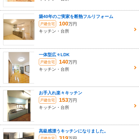
築40年のご実家を断熱フルリフォーム
100
万円
戸建住宅
キッチン・台所
一体型広々LDK
140
万円
戸建住宅
キッチン・台所
お手入れ楽々キッチン
153
万円
戸建住宅
キッチン・台所
高級感漂うキッチンになりました。
319
万円
戸建住宅