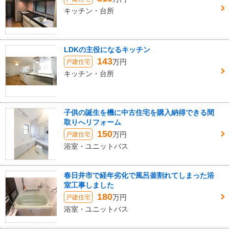
キッチン・台所
LDKの主役になるキッチン
143
万円
戸建住宅
キッチン・台所
子供の誕生を機に中古住宅を購入納得できる間
取りへリフォーム
150
万円
戸建住宅
浴室・ユニットバス
春日井市で経年劣化で風呂釜割れてしまった浴
室工事しました
180
万円
戸建住宅
浴室・ユニットバス