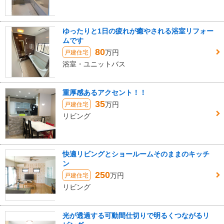
ゆったりと1日の疲れが癒やされる浴室リフォー
ムです
80
万円
戸建住宅
浴室・ユニットバス
重厚感あるアクセント！！
35
万円
戸建住宅
リビング
快適リビングとショールームそのままのキッチ
ン
250
万円
戸建住宅
リビング
光が透過する可動間仕切りで明るくつながるリ