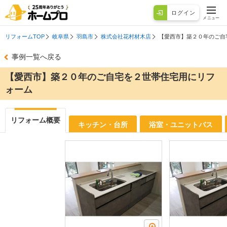
ログイン
メニュー
リフォームTOP
岐阜県
羽島市
株式会社花村材木店
【愛西市】築２０年のご自
事例一覧へ戻る
【愛西市】築２０年のご自宅を２世帯住宅用にリフ
ォーム
リフォーム概要
キッチン・台所
浴室・ユニットバス