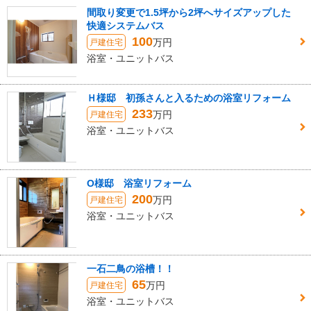
間取り変更で1.5坪から2坪へサイズアップした
快適システムバス
100
万円
戸建住宅
浴室・ユニットバス
Ｈ様邸 初孫さんと入るための浴室リフォーム
233
万円
戸建住宅
浴室・ユニットバス
O様邸 浴室リフォーム
200
万円
戸建住宅
浴室・ユニットバス
一石二鳥の浴槽！！
65
万円
戸建住宅
浴室・ユニットバス