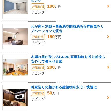
ビング
100
万円
戸建住宅
リビング
わが家～別邸～高級感や開放感ある雰囲気をリ
ノベーションで演出
150
万円
戸建住宅
リビング
木漏れ日が差し込むLDK 家事動線を考え老後も
安心して暮らせる家
200
万円
戸建住宅
リビング
町家造りの趣がある建築物を安心・快適に
50
万円
戸建住宅
リビング