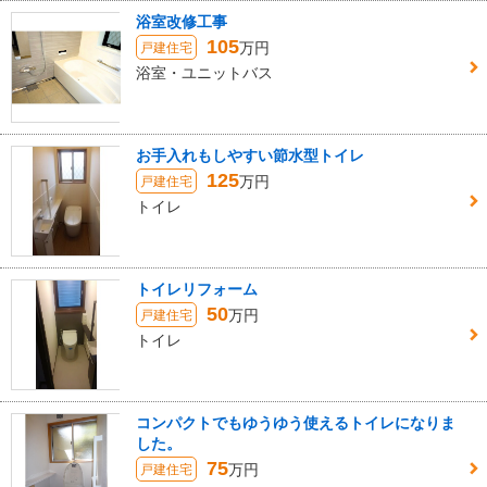
浴室改修工事
105
万円
戸建住宅
浴室・ユニットバス
お手入れもしやすい節水型トイレ
125
万円
戸建住宅
トイレ
トイレリフォーム
50
万円
戸建住宅
トイレ
コンパクトでもゆうゆう使えるトイレになりま
した。
75
万円
戸建住宅