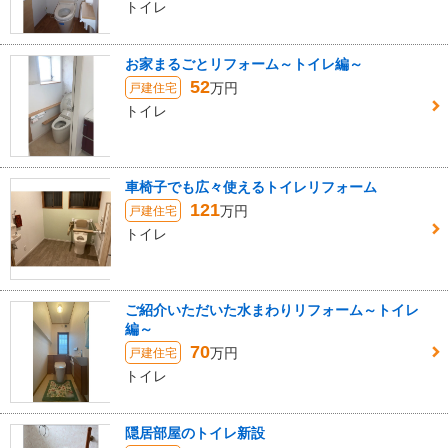
トイレ
お家まるごとリフォーム～トイレ編～
52
万円
戸建住宅
トイレ
車椅子でも広々使えるトイレリフォーム
121
万円
戸建住宅
トイレ
ご紹介いただいた水まわりリフォーム～トイレ
編～
70
万円
戸建住宅
トイレ
隠居部屋のトイレ新設