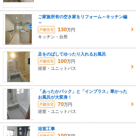
ご家族所有の空き家をリフォーム～キッチン編
～
130
万円
戸建住宅
キッチン・台所
足をのばしてゆったり入れるお風呂
100
万円
戸建住宅
浴室・ユニットバス
「あったかパック」と「インプラス」寒かった
お風呂が大変身！
70
万円
戸建住宅
浴室・ユニットバス
浴室工事
100