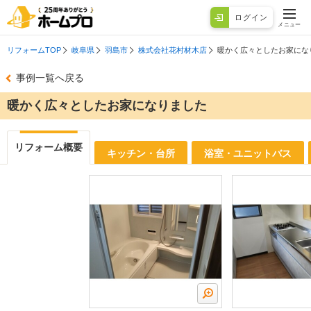
ログイン
メニュー
リフォームTOP
岐阜県
羽島市
株式会社花村材木店
暖かく広々としたお家にな
事例一覧へ戻る
暖かく広々としたお家になりました
リフォーム概要
キッチン・台所
浴室・ユニットバス