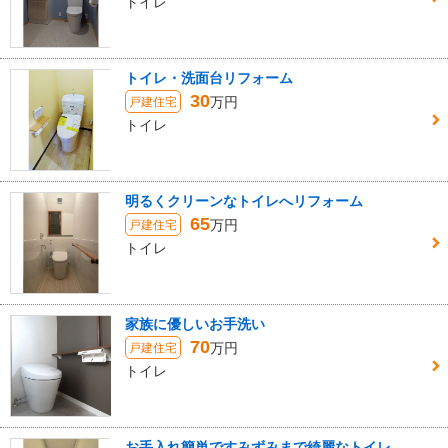
トイレ
トイレ・洗面台リフォーム
30
万円
戸建住宅
トイレ
明るくクリーンなトイレへリフォーム
65
万円
戸建住宅
トイレ
家族に優しいお手洗い
70
万円
戸建住宅
トイレ
お手入れ簡単ですみずみまで綺麗なトイレ