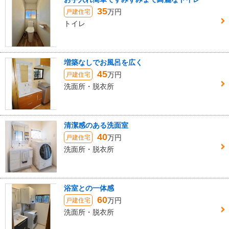
35
万円
戸建住宅
トイレ
増築なしでお風呂を広く
45
万円
戸建住宅
洗面所・脱衣所
清潔感のある洗面室
40
万円
戸建住宅
洗面所・脱衣所
浴室との一体感
60
万円
戸建住宅
洗面所・脱衣所