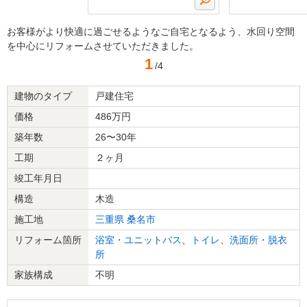
お客様がより快適に過ごせるようなご自宅となるよう、水回り空間
を中心にリフォームさせていただきました。
1
/4
建物のタイプ
戸建住宅
価格
486万円
築年数
26〜30年
工期
２ヶ月
竣工年月日
構造
木造
施工地
三重県
桑名市
リフォーム箇所
浴室・ユニットバス
、
トイレ
、
洗面所・脱衣
所
家族構成
不明