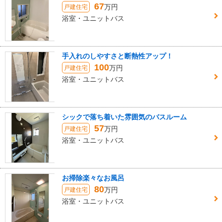
67
万円
戸建住宅
浴室・ユニットバス
手入れのしやすさと断熱性アップ！
100
万円
戸建住宅
浴室・ユニットバス
シックで落ち着いた雰囲気のバスルーム
57
万円
戸建住宅
浴室・ユニットバス
お掃除楽々なお風呂
80
万円
戸建住宅
浴室・ユニットバス