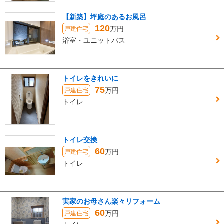
【新築】坪庭のあるお風呂
120
万円
戸建住宅
浴室・ユニットバス
トイレをきれいに
75
万円
戸建住宅
トイレ
トイレ交換
60
万円
戸建住宅
トイレ
実家のお母さん楽々リフォーム
60
万円
戸建住宅