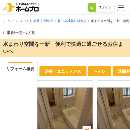
ログイン
メニュー
リフォームTOP
岐阜県
羽島市
株式会社花村材木店
水まわり空間を一新 便利
事例一覧へ戻る
水まわり空間を一新 便利で快適に過ごせるお住ま
いへ
リフォーム概要
浴室・ユニットバス
トイレ
洗面所