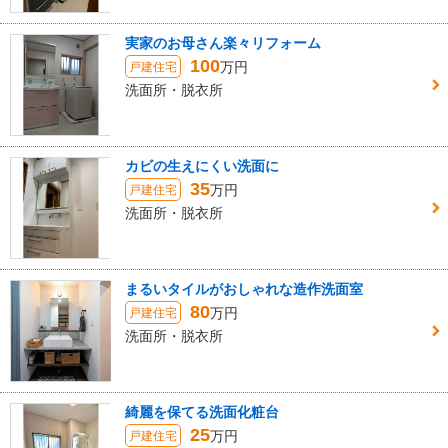
実家のお母さん楽々リフォーム
100
万円
戸建住宅
洗面所・脱衣所
カビの生えにくい洗面に
35
万円
戸建住宅
洗面所・脱衣所
まるいタイルがおしゃれな造作洗面室
80
万円
戸建住宅
洗面所・脱衣所
綺麗を保てる洗面化粧台
25
万円
戸建住宅