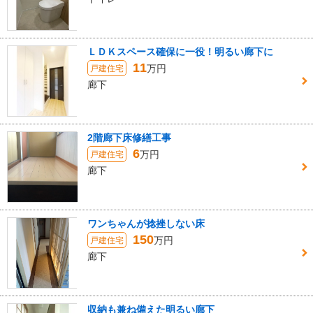
ＬＤＫスペース確保に一役！明るい廊下に
11
万円
戸建住宅
廊下
2階廊下床修繕工事
6
万円
戸建住宅
廊下
ワンちゃんが捻挫しない床
150
万円
戸建住宅
廊下
収納も兼ね備えた明るい廊下