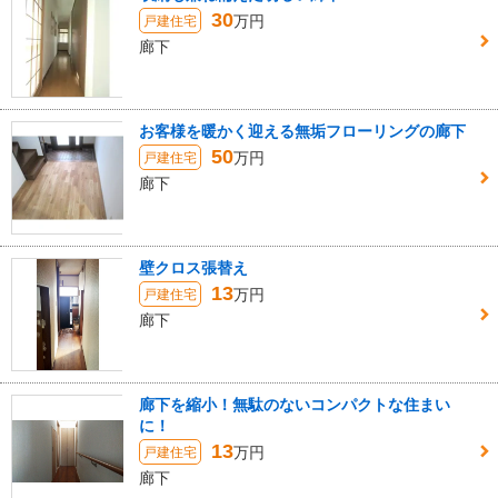
30
万円
戸建住宅
廊下
お客様を暖かく迎える無垢フローリングの廊下
50
万円
戸建住宅
廊下
壁クロス張替え
13
万円
戸建住宅
廊下
廊下を縮小！無駄のないコンパクトな住まい
に！
13
万円
戸建住宅
廊下