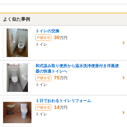
よく似た事例
トイレの交換
30
万円
戸建住宅
トイレ
和式汲み取り便所から温水洗浄便座付き洋風便
器の快適トイレへ
75
万円
戸建住宅
トイレ
１日でおわるトイレリフォーム
14
万円
戸建住宅
トイレ