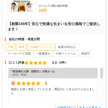
ホームプロ累計成約件数
16件
【創業145年】安心で快適な住まいを安心価格でご提供し
ます！
会社の特徴・得意分野
戸建
耐震
大規模リフォーム
創業20年以上
メーカーＦＣ加盟
一級建築士
介護リフォーム
新築可
5.0
口コミ評価
（9件）
『担当者の人柄・説明力』が良かった
『担
（40代／男性）
（6
5
相談にも快く対応していただき、満足のいく仕上がりとなりまし
寒
た
少
ブ
この会社の口コミをもっと見る >