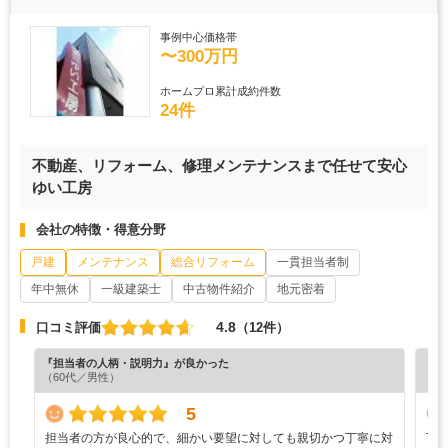
事例中心価格帯
〜300万円
ホームプロ累計成約件数
24件
不動産、リフォーム、修理メンテナンスまで任せて安心
ゆい工房
会社の特徴・得意分野
戸建
メンテナンス
総合リフォーム
一貫担当者制
年中無休
一級建築士
中古物件紹介
地元密着
4.8
口コミ評価
（12件）
『担当者の人柄・説明力』が良かった
『丁
（60代／男性）
（3
5
担当者の方が良心的で、細かい要望に対しても親切かつ丁寧に対
丁