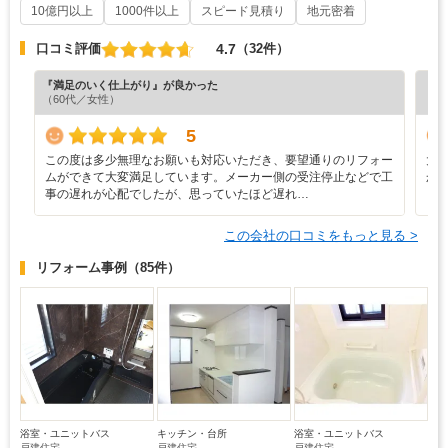
10億円以上
1000件以上
スピード見積り
地元密着
4.7
口コミ評価
（32件）
『満足のいく仕上がり』が良かった
『分
（60代／女性）
（6
5
この度は多少無理なお願いも対応いただき、要望通りのリフォー
大
ムができて大変満足しています。メーカー側の受注停止などで工
か
事の遅れが心配でしたが、思っていたほど遅れ…
この会社の口コミをもっと見る >
リフォーム事例
（85件）
浴室・ユニットバス
キッチン・台所
浴室・ユニットバス
戸建住宅
戸建住宅
戸建住宅