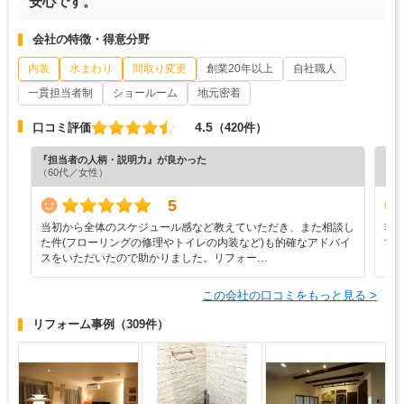
安心です。
会社の特徴・得意分野
内装
水まわり
間取り変更
創業20年以上
自社職人
一貫担当者制
ショールーム
地元密着
4.5
口コミ評価
（420件）
『担当者の人柄・説明力』が良かった
『納
（60代／女性）
（5
5
当初から全体のスケジュール感など教えていただき、また相談し
非
た件(フローリングの修理やトイレの内装など)も的確なアドバイ
て
スをいただいたので助かりました。リフォー…
この会社の口コミをもっと見る >
リフォーム事例
（309件）