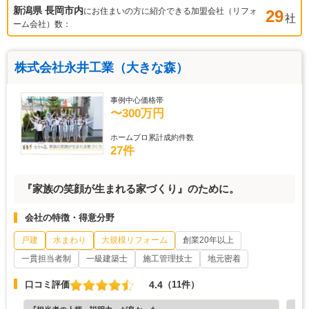
新潟県 長岡市
内
にお住まいの方に紹介できる加盟会社（リフォ
29
社
ーム会社）数：
株式会社永井工業（大きな森）
事例中心価格帯
〜300万円
ホームプロ累計成約件数
27件
『家族の笑顔が生まれる家づくり』のために。
会社の特徴・得意分野
戸建
水まわり
大規模リフォーム
創業20年以上
一貫担当者制
一級建築士
施工管理技士
地元密着
4.4
口コミ評価
（11件）