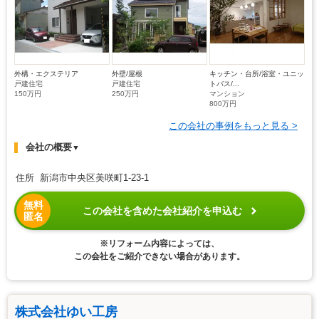
外構・エクステリア
外壁/屋根
キッチン・台所/浴室・ユニッ
戸建住宅
戸建住宅
トバス/...
150万円
250万円
マンション
800万円
この会社の事例をもっと見る >
会社の概要
▼
住所 新潟市中央区美咲町1-23-1
無料
この会社を含めた会社紹介を申込む
匿名
※リフォーム内容によっては、
この会社をご紹介できない場合があります。
株式会社ゆい工房