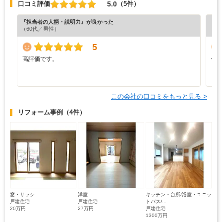
5.0
口コミ評価
（5件）
『担当者の人柄・説明力』が良かった
『満
（60代／男性）
（5
5
高評価です。
仕
ま
この会社の口コミをもっと見る >
リフォーム事例
（4件）
窓・サッシ
洋室
キッチン・台所/浴室・ユニッ
戸建住宅
戸建住宅
トバス/...
20万円
27万円
戸建住宅
1300万円