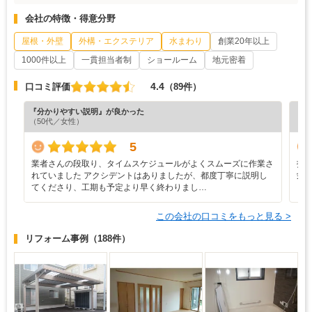
会社の特徴・得意分野
屋根・外壁
外構・エクステリア
水まわり
創業20年以上
1000件以上
一貫担当者制
ショールーム
地元密着
4.4
口コミ評価
（89件）
『分かりやすい説明』が良かった
『素
（50代／女性）
（3
5
業者さんの段取り、タイムスケジュールがよくスムーズに作業さ
打
れていました アクシデントはありましたが、都度丁寧に説明し
栄
てくださり、工期も予定より早く終わりまし…
この会社の口コミをもっと見る >
リフォーム事例
（188件）