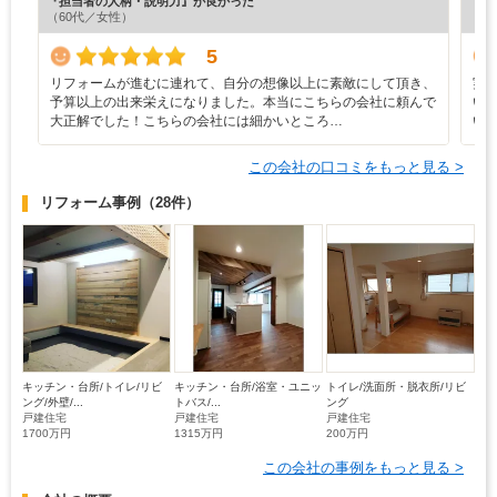
『担当者の人柄・説明力』が良かった
『担
（60代／女性）
（6
5
リフォームが進むに連れて、自分の想像以上に素敵にして頂き、
実
予算以上の出来栄えになりました。本当にこちらの会社に頼んで
い
大正解でした！こちらの会社には細かいところ…
い
この会社の口コミをもっと見る >
リフォーム事例
（28件）
キッチン・台所/トイレ/リビ
キッチン・台所/浴室・ユニッ
トイレ/洗面所・脱衣所/リビ
ング/外壁/...
トバス/...
ング
戸建住宅
戸建住宅
戸建住宅
1700万円
1315万円
200万円
この会社の事例をもっと見る >