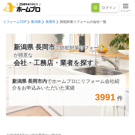
ログイン
メニュー
リフォームTOP
新潟県
長岡市
防犯対策リフォームの会社一覧
新潟県 長岡市
で防犯対策リフォーム
が得意な
会社・工務店・業者を探す
新潟県 長岡市
内
でホームプロにリフォーム会社紹
介をお申込みいただいた実績
3991
件