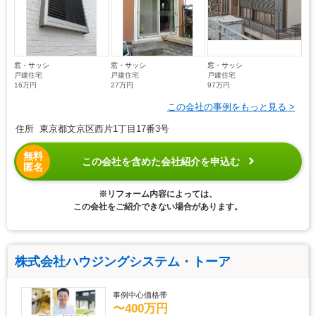
窓・サッシ
窓・サッシ
窓・サッシ
戸建住宅
戸建住宅
戸建住宅
16万円
27万円
97万円
この会社の事例をもっと見る >
住所 東京都文京区西片1丁目17番3号
無料
この会社を含めた会社紹介を申込む
匿名
※リフォーム内容によっては、
この会社をご紹介できない場合があります。
株式会社ハウジングシステム・トーア
事例中心価格帯
〜400万円