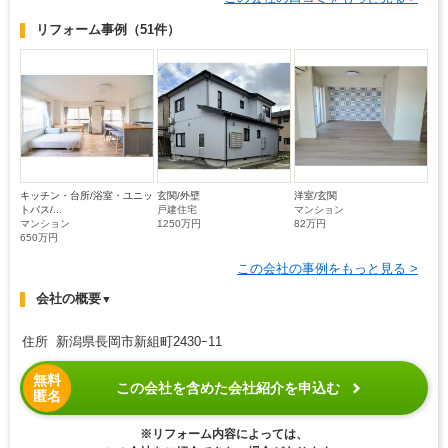
リフォーム事例
（51件）
キッチン・台所/浴室・ユニッ
玄関/外壁
洋室/玄関
トバス/...
戸建住宅
マンション
マンション
1250万円
82万円
650万円
この会社の事例をもっと見る >
会社の概要
▼
住所 新潟県長岡市新組町2430ｰ11
無料
この会社を含めた会社紹介を申込む
匿名
※リフォーム内容によっては、