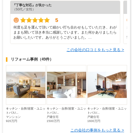
『丁寧な対応』が良かった
『プ
（50代／女性）
（6
5
何度も足を運んで頂いて細かい打ち合わせもしていただき、わが
当
ままも聞いて頂き本当に感謝しています。また何かありましたら
っ
お願いしたいです。ありがとうございました。…
宅
この会社の口コミをもっと見る >
リフォーム事例
（49件）
キッチン・台所/浴室・ユニッ
キッチン・台所/浴室・ユニッ
キッチン・台所/浴室・ユニッ
トバス/...
トバス/...
トバス/...
マンション
戸建住宅
戸建住宅
920万円
1500万円
1600万円
この会社の事例をもっと見る >