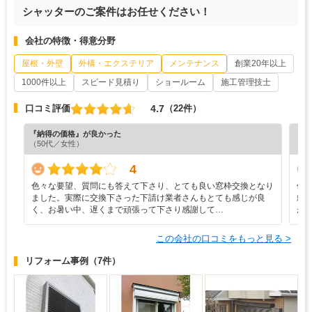
シャッターのご案件はお任せください！
会社の特徴・得意分野
屋根・外壁
外構・エクステリア
メンテナンス
創業20年以上
1000件以上
スピード見積り
ショールーム
施工管理技士
4.7
口コミ評価
（22件）
『納得の価格』が良かった
『満
（50代／女性）
（7
4
色々な要望、質問にも答えて下さり、とても良い窓枠交換となり
他
ました。実際に交換下さった下請け業者さんもとても感じが良
頼
く、お暑い中、遅くまで頑張って下さり感謝して…
が
この会社の口コミをもっと見る >
リフォーム事例
（7件）