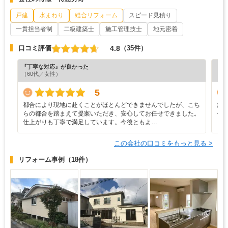
戸建
水まわり
総合リフォーム
スピード見積り
一貫担当者制
二級建築士
施工管理技士
地元密着
4.8
口コミ評価
（35件）
『丁寧な対応』が良かった
『満
（60代／女性）
（6
5
都合により現地に赴くことがほとんどできませんでしたが、こち
施
らの都合を踏まえて提案いただき、安心してお任せできました。
せ
仕上がりも丁寧で満足しています。今後ともよ…
ら
この会社の口コミをもっと見る >
リフォーム事例
（18件）