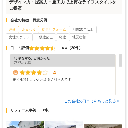
デザイン力・提案力・施工力で上質なライフスタイルを
ご提案
会社の特徴・得意分野
戸建
水まわり
総合リフォーム
創業20年以上
女性スタッフ
一級建築士
宅建
地元密着
4.4
口コミ評価
（20件）
『丁寧な対応』が良かった
『分
（30代／女性）
（6
4
長く相談したいと思える会社さんです
こ
行
た
この会社の口コミをもっと見る >
リフォーム事例
（13件）