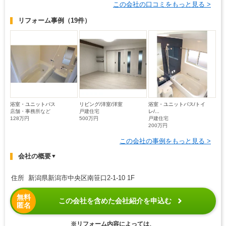
この会社の口コミをもっと見る >
リフォーム事例
（19件）
浴室・ユニットバス
リビング/洋室/洋室
浴室・ユニットバス/トイ
店舗・事務所など
戸建住宅
レ/...
128万円
500万円
戸建住宅
200万円
この会社の事例をもっと見る >
会社の概要
▼
住所 新潟県新潟市中央区南笹口2-1-10 1F
無料
この会社を含めた会社紹介を申込む
匿名
※リフォーム内容によっては、