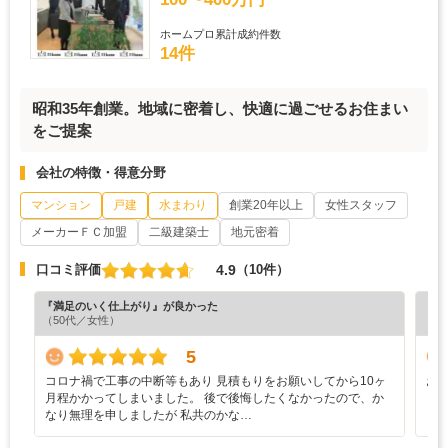
ホームプロ累計成約件数
14件
昭和35年創業。地域に密着し、快適に過ごせるお住まい
をご提案
会社の特徴・得意分野
マンション
戸建
水まわり
創業20年以上
女性スタッフ
メーカーＦＣ加盟
二級建築士
地元密着
4.9
口コミ評価
（10件）
『満足のいく仕上がり』が良かった
『担
（50代／女性）
（5
5
コロナ禍で工事の中断等もあり 見積もりをお願いしてから10ヶ
お
月程かかってしまいました。 後で後悔したくなかったので、か
なり無理を申しましたが 私共のかな…