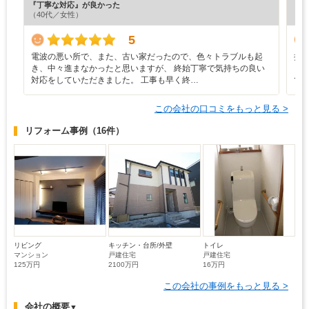
『丁寧な対応』が良かった
『丁
（40代／女性）
（4
5
電波の悪い所で、また、古い家だったので、色々トラブルも起
担
き、中々進まなかったと思いますが、 終始丁寧で気持ちの良い
く
対応をしていただきました。 工事も早く終…
て
この会社の口コミをもっと見る >
リフォーム事例
（16件）
リビング
キッチン・台所/外壁
トイレ
マンション
戸建住宅
戸建住宅
125万円
2100万円
16万円
この会社の事例をもっと見る >
会社の概要
▼