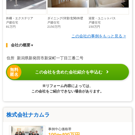
外構・エクステリア
ダイニング/洋室/玄関/外壁
浴室・ユニットバス
戸建住宅
戸建住宅
戸建住宅
81万円
2150万円
150万円
この会社の事例をもっと見る >
会社の概要
▼
住所 新潟県新発田市新栄町一丁目三番二号
無料
この会社を含めた会社紹介を申込む
匿名
※リフォーム内容によっては、
この会社をご紹介できない場合があります。
株式会社ナカムラ
事例中心価格帯
100〜400万円