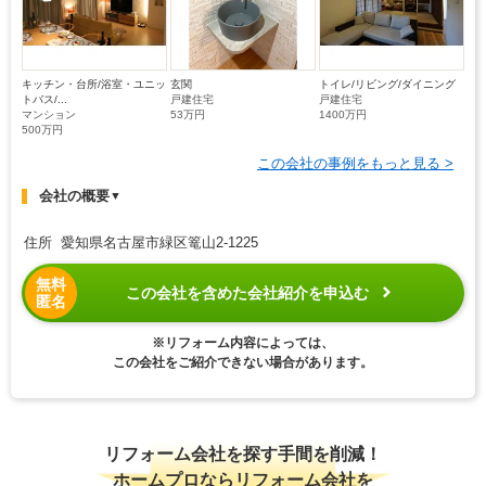
キッチン・台所/浴室・ユニッ
玄関
トイレ/リビング/ダイニング
トバス/...
戸建住宅
戸建住宅
マンション
53万円
1400万円
500万円
この会社の事例をもっと見る >
会社の概要
▼
住所 愛知県名古屋市緑区篭山2-1225
無料
この会社を含めた会社紹介を申込む
匿名
※リフォーム内容によっては、
この会社をご紹介できない場合があります。
リフォーム会社を探す手間を削減！
ホームプロならリフォーム会社を