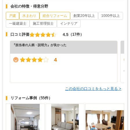
会社の特徴・得意分野
戸建
水まわり
総合リフォーム
創業20年以上
1000件以上
一級建築士
施工管理技士
インテリア
4.5
口コミ評価
（17件）
『担当者の人柄・説明力』が良かった
『納
（5
4
と
て
も
この会社の口コミをもっと見る >
リフォーム事例
（55件）