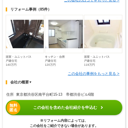
この会社の口コミをもっと見る >
リフォーム事例
（85件）
浴室・ユニットバス
キッチン・台所
浴室・ユニットバス
戸建住宅
戸建住宅
戸建住宅
140万円
120万円
119万円
この会社の事例をもっと見る >
会社の概要
▼
住所 東京都渋谷区南平台町15-13 帝都渋谷ビル6階
無料
この会社を含めた会社紹介を申込む
匿名
※リフォーム内容によっては、
この会社をご紹介できない場合があります。