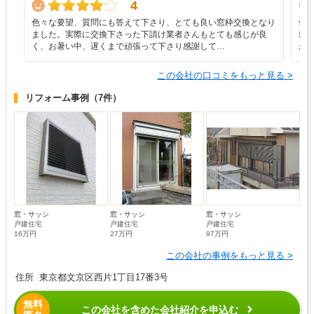
4
色々な要望、質問にも答えて下さり、とても良い窓枠交換となり
他
ました。実際に交換下さった下請け業者さんもとても感じが良
頼
く、お暑い中、遅くまで頑張って下さり感謝して…
が
この会社の口コミをもっと見る >
リフォーム事例
（7件）
窓・サッシ
窓・サッシ
窓・サッシ
戸建住宅
戸建住宅
戸建住宅
16万円
27万円
97万円
この会社の事例をもっと見る >
住所 東京都文京区西片1丁目17番3号
無料
この会社を含めた会社紹介を申込む