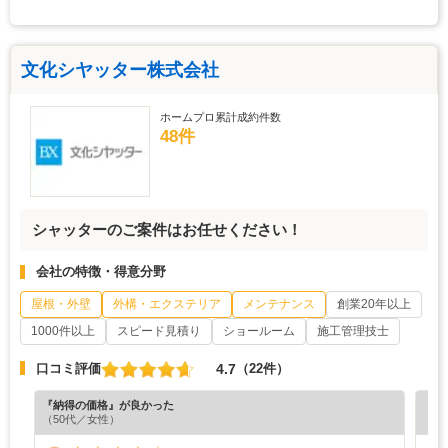
文化シヤッター株式会社
ホームプロ累計成約件数
48件
シャッターのご案件はお任せください！
会社の特徴・得意分野
屋根・外壁
外構・エクステリア
メンテナンス
創業20年以上
1000件以上
スピード見積り
ショールーム
施工管理技士
4.7
口コミ評価
（22件）
『納得の価格』が良かった
『満
（50代／女性）
（7