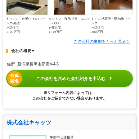
キッチン・台所/トイレ/リビ
キッチン・台所/浴室・ユニッ
トイレ/洗面所・脱衣所/リビ
ング/外壁/...
トバス/...
ング
戸建住宅
戸建住宅
戸建住宅
1700万円
1315万円
200万円
この会社の事例をもっと見る >
会社の概要
▼
住所 新潟県長岡市新産4-4-6
無料
この会社を含めた会社紹介を申込む
匿名
※リフォーム内容によっては、
この会社をご紹介できない場合があります。
株式会社キャッツ
事例中心価格帯