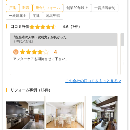
戸建
耐震
総合リフォーム
創業20年以上
一貫担当者制
一級建築士
宅建
地元密着
4.6
口コミ評価
（7件）
『担当者の人柄・説明力』が良かった
『プ
（70代／女性）
（4
4
アフターケアも期待させて下さい。
施
明
大
この会社の口コミをもっと見る >
リフォーム事例
（16件）