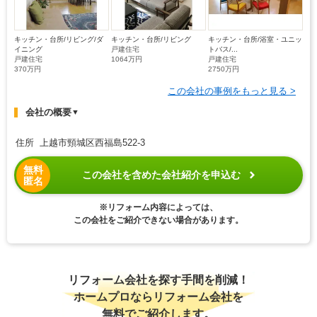
キッチン・台所/リビング/ダ
キッチン・台所/リビング
キッチン・台所/浴室・ユニッ
イニング
戸建住宅
トバス/...
戸建住宅
1064万円
戸建住宅
370万円
2750万円
この会社の事例をもっと見る >
会社の概要
▼
住所 上越市頸城区西福島522-3
無料
この会社を含めた会社紹介を申込む
匿名
※リフォーム内容によっては、
この会社をご紹介できない場合があります。
リフォーム会社を探す手間を削減！
ホームプロならリフォーム会社を
無料でご紹介します。