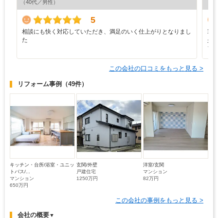
（40代／男性）
（6
5
相談にも快く対応していただき、満足のいく仕上がりとなりまし
寒
た
少
ブ
この会社の口コミをもっと見る >
リフォーム事例
（49件）
キッチン・台所/浴室・ユニッ
玄関/外壁
洋室/玄関
トバス/...
戸建住宅
マンション
マンション
1250万円
82万円
650万円
この会社の事例をもっと見る >
会社の概要
▼