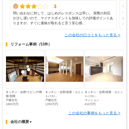
3
問い合わせに対して、はじめのレスポンスは早い。 実際の対応
営
が少し遅いので、マイナスポイントも加味しての評価ポイントあ
の
りますが、すぐに連絡が取れると言う安心感…
が
この会社の口コミをもっと見る >
リフォーム事例
（53件）
キッチン・台所/リビング/和
キッチン・台所/浴室・ユニッ
キッチン・台所/浴室・ユニッ
室/玄関
トバス/...
トバス/...
戸建住宅
戸建住宅
マンション
1800万円
1350万円
410万円
この会社の事例をもっと見る >
会社の概要
▼