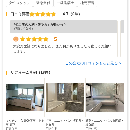
女性スタッフ
緊急受付
一級建築士
地元密着
4.7
口コミ評価
（6件）
『担当者の人柄・説明力』が良かった
『丁
（70代／女性）
（5
5
大変お世話になりました。 また何かありましたら宜しくお願い
丁
します。
この会社の口コミをもっと見る >
リフォーム事例
（18件）
キッチン・台所/洗面所・脱衣
浴室・ユニットバス/洗面所・
浴室・ユニットバス/洗面所・
所/廊下
脱衣所
脱衣所
戸建住宅
戸建住宅
戸建住宅