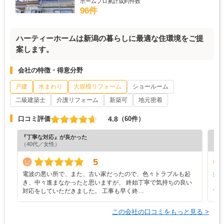
ホームプロ累計成約件数
96件
ハーティーホームは新潟の暮らしに最適な住環境をご提
案します。
会社の特徴・得意分野
戸建
水まわり
大規模リフォーム
ショールーム
二級建築士
介護リフォーム
新築可
地元密着
4.8
口コミ評価
（60件）
『丁寧な対応』が良かった
『丁
（40代／女性）
（4
5
電波の悪い所で、また、古い家だったので、色々トラブルも起
担
き、中々進まなかったと思いますが、 終始丁寧で気持ちの良い
く
対応をしていただきました。 工事も早く終…
て
この会社の口コミをもっと見る >