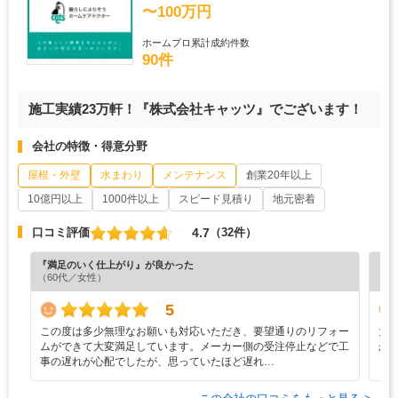
〜100万円
ホームプロ累計成約件数
90件
施工実績23万軒！『株式会社キャッツ』でございます！
会社の特徴・得意分野
屋根・外壁
水まわり
メンテナンス
創業20年以上
10億円以上
1000件以上
スピード見積り
地元密着
4.7
口コミ評価
（32件）
『満足のいく仕上がり』が良かった
『分
（60代／女性）
（6
5
この度は多少無理なお願いも対応いただき、要望通りのリフォー
大
ムができて大変満足しています。メーカー側の受注停止などで工
か
事の遅れが心配でしたが、思っていたほど遅れ…