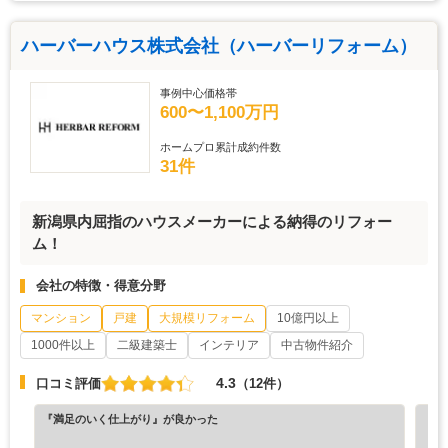
ハーバーハウス株式会社（ハーバーリフォーム）
事例中心価格帯
600〜1,100万円
ホームプロ累計成約件数
31件
新潟県内屈指のハウスメーカーによる納得のリフォー
ム！
会社の特徴・得意分野
マンション
戸建
大規模リフォーム
10億円以上
1000件以上
二級建築士
インテリア
中古物件紹介
4.3
口コミ評価
（12件）
『満足のいく仕上がり』が良かった
『正
（6