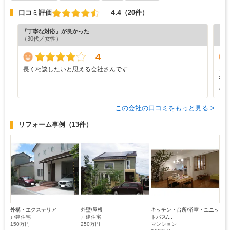
4.4
口コミ評価
（20件）
『丁寧な対応』が良かった
『分
（30代／女性）
（6
4
長く相談したいと思える会社さんです
こ
行
た
この会社の口コミをもっと見る >
リフォーム事例
（13件）
外構・エクステリア
外壁/屋根
キッチン・台所/浴室・ユニッ
戸建住宅
戸建住宅
トバス/...
150万円
250万円
マンション