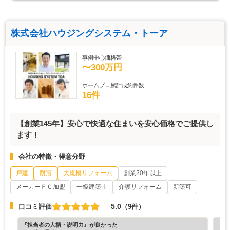
株式会社ハウジングシステム・トーア
事例中心価格帯
〜300万円
ホームプロ累計成約件数
16件
【創業145年】安心で快適な住まいを安心価格でご提供し
ます！
会社の特徴・得意分野
戸建
耐震
大規模リフォーム
創業20年以上
メーカーＦＣ加盟
一級建築士
介護リフォーム
新築可
5.0
口コミ評価
（9件）
『担当者の人柄・説明力』が良かった
『担