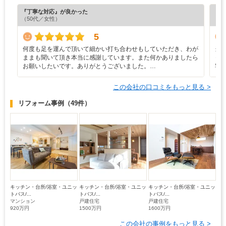
『丁寧な対応』が良かった
『プ
（50代／女性）
（6
5
何度も足を運んで頂いて細かい打ち合わせもしていただき、わが
当
ままも聞いて頂き本当に感謝しています。また何かありましたら
っ
お願いしたいです。ありがとうございました。…
宅
この会社の口コミをもっと見る >
リフォーム事例
（49件）
キッチン・台所/浴室・ユニッ
キッチン・台所/浴室・ユニッ
キッチン・台所/浴室・ユニッ
トバス/...
トバス/...
トバス/...
マンション
戸建住宅
戸建住宅
920万円
1500万円
1600万円
この会社の事例をもっと見る >