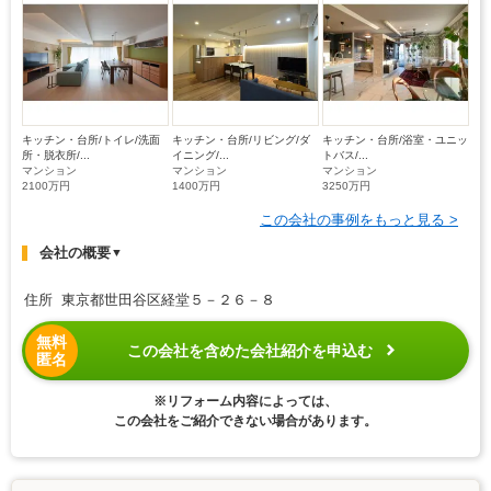
キッチン・台所/トイレ/洗面
キッチン・台所/リビング/ダ
キッチン・台所/浴室・ユニッ
所・脱衣所/...
イニング/...
トバス/...
マンション
マンション
マンション
2100万円
1400万円
3250万円
この会社の事例をもっと見る >
会社の概要
▼
住所 東京都世田谷区経堂５－２６－８
無料
この会社を含めた会社紹介を申込む
匿名
※リフォーム内容によっては、
この会社をご紹介できない場合があります。