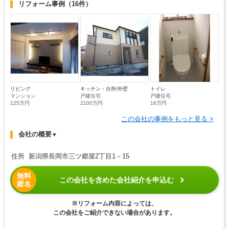
リフォーム事例
（16件）
リビング
キッチン・台所/外壁
トイレ
マンション
戸建住宅
戸建住宅
125万円
2100万円
16万円
この会社の事例をもっと見る >
会社の概要
▼
住所 新潟県長岡市三ツ郷屋2丁目1－15
無料
この会社を含めた会社紹介を申込む
匿名
※リフォーム内容によっては、
この会社をご紹介できない場合があります。