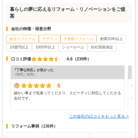
暮らしの夢に応えるリフォーム・リノベーションをご提
案
会社の特徴・得意分野
総合リフォーム
デザイン
大規模リフォーム
創業20年以上
10億円以上
1000件以上
ショールーム
自社瑕疵保証
4.6
口コミ評価
（239件）
『丁寧な対応』が良かった
『分
（50代／女性）
（6
5
細かい事まで気遣ってくださり、スピーディに対応してくださる
シ
会社です。
な
この会社の口コミをもっと見る >
リフォーム事例
（136件）