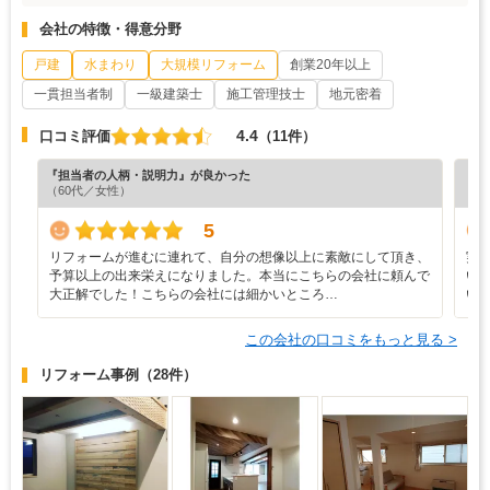
会社の特徴・得意分野
戸建
水まわり
大規模リフォーム
創業20年以上
一貫担当者制
一級建築士
施工管理技士
地元密着
4.4
口コミ評価
（11件）
『担当者の人柄・説明力』が良かった
『担
（60代／女性）
（6
5
リフォームが進むに連れて、自分の想像以上に素敵にして頂き、
実
予算以上の出来栄えになりました。本当にこちらの会社に頼んで
い
大正解でした！こちらの会社には細かいところ…
い
この会社の口コミをもっと見る >
リフォーム事例
（28件）