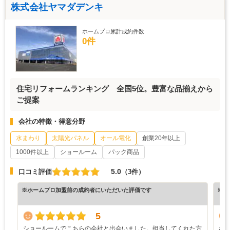
株式会社ヤマダデンキ
ホームプロ累計成約件数
0件
住宅リフォームランキング 全国5位。豊富な品揃えから
ご提案
会社の特徴・得意分野
水まわり
太陽光パネル
オール電化
創業20年以上
1000件以上
ショールーム
パック商品
5.0
口コミ評価
（3件）
※ホームプロ加盟前の成約者にいただいた評価です
※ホ
5
ショールームでこちらの会社と出会いました。担当してくれた方
な