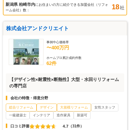
新潟県 柏崎市
内
にお住まいの方に紹介できる加盟会社（リフォ
18
社
ーム会社）数：
株式会社アンドクリエイト
事例中心価格帯
〜400万円
ホームプロ累計成約件数
62件
【デザイン性×耐震性×断熱性】大型・水回りリフォーム
の専門店
会社の特徴・得意分野
総合リフォーム
デザイン
大規模リフォーム
女性スタッフ
一級建築士
インテリア
造作家具
新築可
4.7
口コミ評価
（31件）