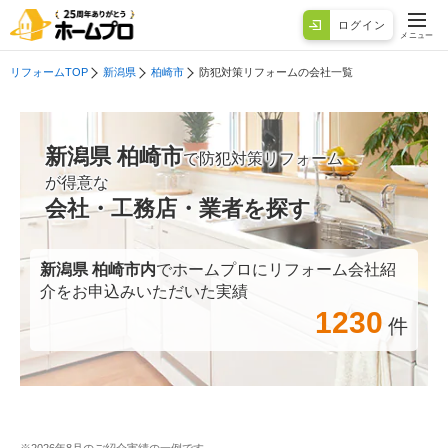
ログイン
メニュー
リフォームTOP
新潟県
柏崎市
防犯対策リフォームの会社一覧
新潟県 柏崎市
で防犯対策リフォーム
が得意な
会社・工務店・業者を探す
新潟県 柏崎市
内
でホームプロにリフォーム会社紹
介をお申込みいただいた実績
1230
件