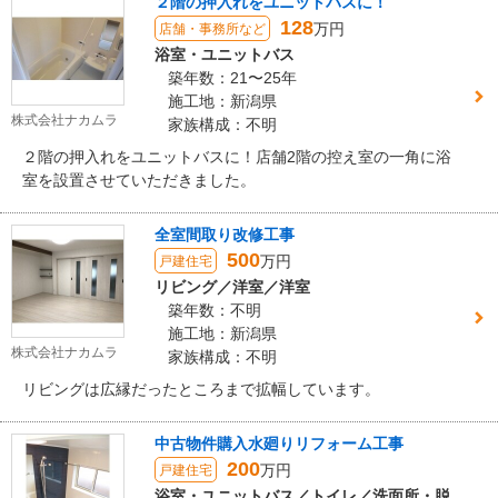
２階の押入れをユニットバスに！
128
万円
店舗・事務所など
浴室・ユニットバス
築年数：21〜25年
施工地：新潟県
株式会社ナカムラ
家族構成：不明
２階の押入れをユニットバスに！店舗2階の控え室の一角に浴
室を設置させていただきました。
全室間取り改修工事
500
万円
戸建住宅
リビング／洋室／洋室
築年数：不明
施工地：新潟県
株式会社ナカムラ
家族構成：不明
リビングは広縁だったところまで拡幅しています。
中古物件購入水廻りリフォーム工事
200
万円
戸建住宅
浴室・ユニットバス／トイレ／洗面所・脱