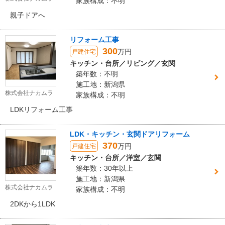
家族構成：不明
親子ドアへ
リフォーム工事
300
万円
戸建住宅
キッチン・台所／リビング／玄関
築年数：不明
施工地：新潟県
株式会社ナカムラ
家族構成：不明
LDKリフォーム工事
LDK・キッチン・玄関ドアリフォーム
370
万円
戸建住宅
キッチン・台所／洋室／玄関
築年数：30年以上
施工地：新潟県
株式会社ナカムラ
家族構成：不明
2DKから1LDK