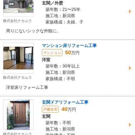
玄関／外壁
築年数：21〜25年
施工地：新潟県
株式会社ナカムラ
家族構成：夫婦、子
周りにないシックな外観に。
マンション床リフォーム工事
50
万円
マンション
洋室
築年数：30年以上
施工地：新潟県
株式会社ナカムラ
家族構成：不明
洋室床リフォーム工事
玄関ドアリフォーム工事
40
万円
戸建住宅
玄関
築年数：不明
施工地：新潟県
株式会社ナカムラ