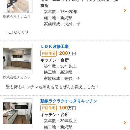
衣所
築年数：16〜20年
株式会社ナカムラ
施工地：新潟県
家族構成：夫婦、子
TOTOサザナ
ＬＤＫ改修工事
200
万円
戸建住宅
キッチン・台所
築年数：30年以上
施工地：新潟県
株式会社ナカムラ
家族構成：夫婦、子
壁も床もキッチンも照明も窓もぜんぶ変えました！
動線ラクラクすっきりキッチン
100
万円
戸建住宅
キッチン・台所
築年数：30年以上
施工地：新潟県