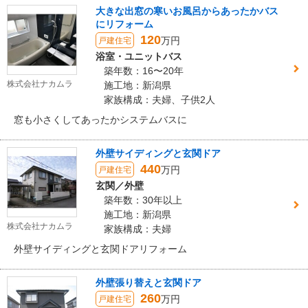
大きな出窓の寒いお風呂からあったかバス
にリフォーム
120
万円
戸建住宅
浴室・ユニットバス
築年数：16〜20年
株式会社ナカムラ
施工地：新潟県
家族構成：夫婦、子供2人
窓も小さくしてあったかシステムバスに
外壁サイディングと玄関ドア
440
万円
戸建住宅
玄関／外壁
築年数：30年以上
施工地：新潟県
株式会社ナカムラ
家族構成：夫婦
外壁サイディングと玄関ドアリフォーム
外壁張り替えと玄関ドア
260
万円
戸建住宅