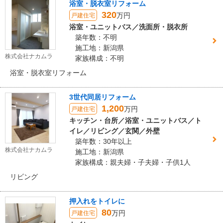
浴室・脱衣室リフォーム
320
万円
戸建住宅
浴室・ユニットバス／洗面所・脱衣所
築年数：不明
施工地：新潟県
株式会社ナカムラ
家族構成：不明
浴室・脱衣室リフォーム
3世代同居リフォーム
1,200
万円
戸建住宅
キッチン・台所／浴室・ユニットバス／ト
イレ／リビング／玄関／外壁
築年数：30年以上
株式会社ナカムラ
施工地：新潟県
家族構成：親夫婦・子夫婦・子供1人
リビング
押入れをトイレに
80
万円
戸建住宅