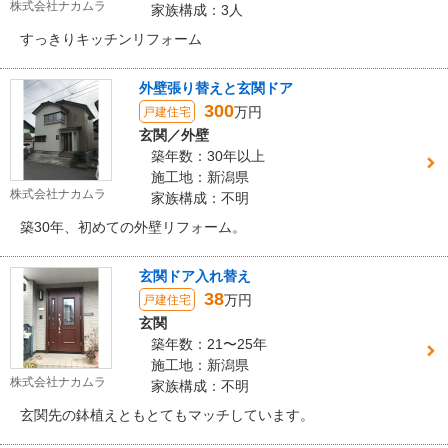
株式会社ナカムラ
家族構成：3人
すっきりキッチンリフォーム
外壁張り替えと玄関ドア
300
万円
戸建住宅
玄関／外壁
築年数：30年以上
施工地：新潟県
株式会社ナカムラ
家族構成：不明
築30年、初めての外壁リフォーム。
玄関ドア入れ替え
38
万円
戸建住宅
玄関
築年数：21〜25年
施工地：新潟県
株式会社ナカムラ
家族構成：不明
玄関先の鉢植えともとてもマッチしています。