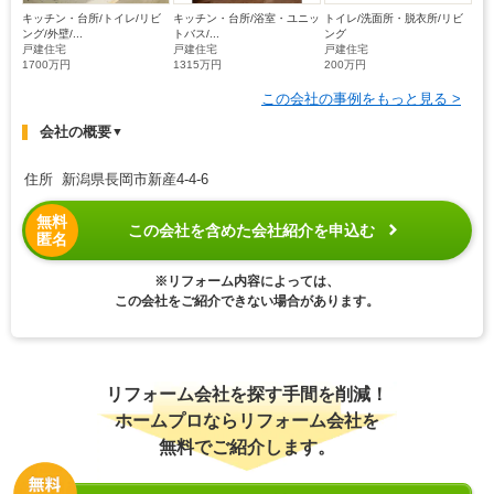
キッチン・台所/トイレ/リビ
キッチン・台所/浴室・ユニッ
トイレ/洗面所・脱衣所/リビ
ング/外壁/...
トバス/...
ング
戸建住宅
戸建住宅
戸建住宅
1700万円
1315万円
200万円
この会社の事例をもっと見る >
会社の概要
▼
住所 新潟県長岡市新産4-4-6
無料
この会社を含めた会社紹介を申込む
匿名
※リフォーム内容によっては、
この会社をご紹介できない場合があります。
リフォーム会社を探す手間を削減！
ホームプロならリフォーム会社を
無料でご紹介します。