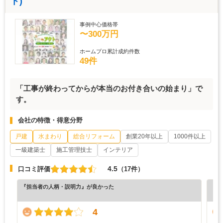
ト)
事例中心価格帯
〜300万円
ホームプロ累計成約件数
49件
「工事が終わってからが本当のお付き合いの始まり」で
す。
会社の特徴・得意分野
戸建
水まわり
総合リフォーム
創業20年以上
1000件以上
一級建築士
施工管理技士
インテリア
4.5
口コミ評価
（17件）
『担当者の人柄・説明力』が良かった
『納
（5
4