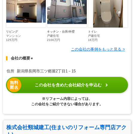
リビング
キッチン・台所/外壁
トイレ
マンション
戸建住宅
戸建住宅
125万円
2100万円
16万円
この会社の事例をもっと見る >
会社の概要
▼
住所 新潟県長岡市三ツ郷屋2丁目1－15
無料
この会社を含めた会社紹介を申込む
匿名
※リフォーム内容によっては、
この会社をご紹介できない場合があります。
株式会社頸城建工(住まいのリフォーム専門店アク