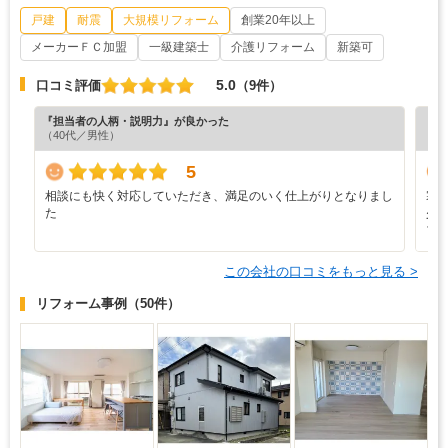
戸建
耐震
大規模リフォーム
創業20年以上
メーカーＦＣ加盟
一級建築士
介護リフォーム
新築可
5.0
口コミ評価
（9件）
『担当者の人柄・説明力』が良かった
『担
（40代／男性）
（6
5
相談にも快く対応していただき、満足のいく仕上がりとなりまし
寒
た
少
ブ
この会社の口コミをもっと見る >
リフォーム事例
（50件）