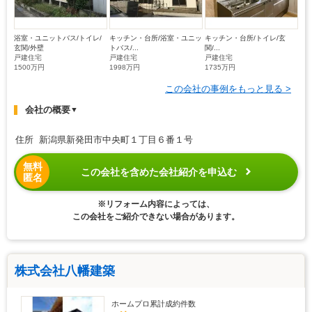
浴室・ユニットバス/トイレ/
キッチン・台所/浴室・ユニッ
キッチン・台所/トイレ/玄
玄関/外壁
トバス/...
関/...
戸建住宅
戸建住宅
戸建住宅
1500万円
1998万円
1735万円
この会社の事例をもっと見る >
会社の概要
▼
住所 新潟県新発田市中央町１丁目６番１号
無料
この会社を含めた会社紹介を申込む
匿名
※リフォーム内容によっては、
この会社をご紹介できない場合があります。
株式会社八幡建築
ホームプロ累計成約件数