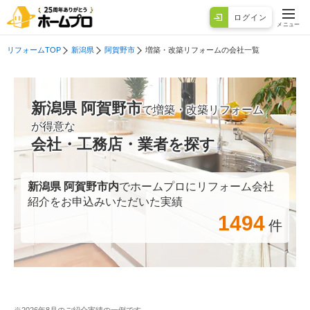
ログイン
メニュー
リフォームTOP
新潟県
阿賀野市
増築・改築リフォームの会社一覧
新潟県 阿賀野市
で増築・改築リフォーム
が得意な
会社・工務店・業者を探す
新潟県 阿賀野市
内
でホームプロにリフォーム会社
紹介をお申込みいただいた実績
1494
件