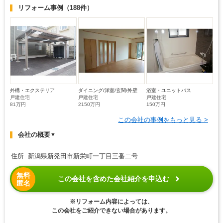
リフォーム事例
（188件）
外構・エクステリア
ダイニング/洋室/玄関/外壁
浴室・ユニットバス
戸建住宅
戸建住宅
戸建住宅
81万円
2150万円
150万円
この会社の事例をもっと見る >
会社の概要
▼
住所 新潟県新発田市新栄町一丁目三番二号
無料
この会社を含めた会社紹介を申込む
匿名
※リフォーム内容によっては、
この会社をご紹介できない場合があります。