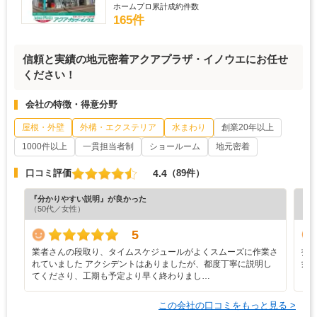
ホームプロ累計成約件数
165件
信頼と実績の地元密着アクアプラザ・イノウエにお任せ
ください！
会社の特徴・得意分野
屋根・外壁
外構・エクステリア
水まわり
創業20年以上
1000件以上
一貫担当者制
ショールーム
地元密着
4.4
口コミ評価
（89件）
『分かりやすい説明』が良かった
『素
（50代／女性）
（3
5
業者さんの段取り、タイムスケジュールがよくスムーズに作業さ
打
れていました アクシデントはありましたが、都度丁寧に説明し
栄
てくださり、工期も予定より早く終わりまし…
この会社の口コミをもっと見る >