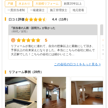
戸建
水まわり
大規模リフォーム
創業20年以上
一貫担当者制
一級建築士
施工管理技士
地元密着
4.4
口コミ評価
（11件）
『担当者の人柄・説明力』が良かった
『担
（60代／女性）
（6
5
リフォームが進むに連れて、自分の想像以上に素敵にして頂き、
実
予算以上の出来栄えになりました。本当にこちらの会社に頼んで
い
大正解でした！こちらの会社には細かいところ…
い
この会社の口コミをもっと見る >
リフォーム事例
（28件）