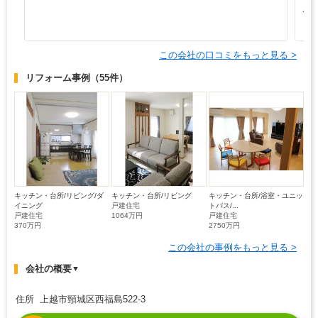
と
て
も
この会社の口コミをもっと見る >
リフォーム事例
（55件）
キッチン・台所/リビング/ダ
キッチン・台所/リビング
キッチン・台所/浴室・ユニッ
イニング
戸建住宅
トバス/...
戸建住宅
1064万円
戸建住宅
370万円
2750万円
この会社の事例をもっと見る >
会社の概要
▼
住所 上越市頸城区西福島522-3