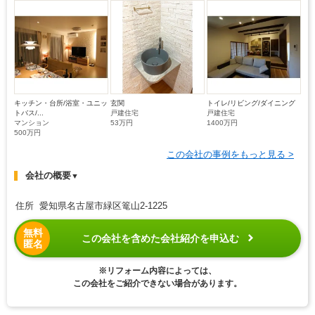
キッチン・台所/浴室・ユニッ
玄関
トイレ/リビング/ダイニング
トバス/...
戸建住宅
戸建住宅
マンション
53万円
1400万円
500万円
この会社の事例をもっと見る >
会社の概要
▼
住所 愛知県名古屋市緑区篭山2-1225
無料
この会社を含めた会社紹介を申込む
匿名
※リフォーム内容によっては、
この会社をご紹介できない場合があります。