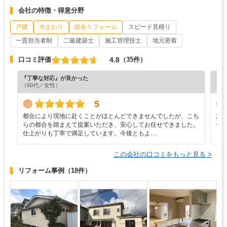
会社の特徴・得意分野
戸建
水まわり
総合リフォーム
スピード見積り
一貫担当者制
二級建築士
施工管理技士
地元密着
4.8
口コミ評価
（35件）
『丁寧な対応』が良かった
『満
（60代／女性）
（6
5
都合により現地に赴くことがほとんどできませんでしたが、こち
施
らの都合を踏まえて提案いただき、安心してお任せできました。
せ
仕上がりも丁寧で満足しています。今後ともよ…
ら
この会社の口コミをもっと見る >
リフォーム事例
（18件）