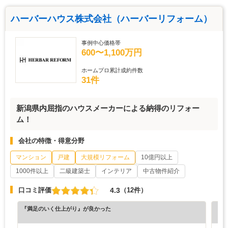
ハーバーハウス株式会社（ハーバーリフォーム）
事例中心価格帯
600〜1,100万円
ホームプロ累計成約件数
31件
新潟県内屈指のハウスメーカーによる納得のリフォー
ム！
会社の特徴・得意分野
マンション
戸建
大規模リフォーム
10億円以上
1000件以上
二級建築士
インテリア
中古物件紹介
4.3
口コミ評価
（12件）
『満足のいく仕上がり』が良かった
『正
（6