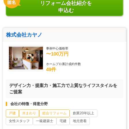
リフォーム会社紹介を
申込む
株式会社カヤノ
事例中心価格帯
〜100万円
ホームプロ累計成約件数
49件
デザイン力・提案力・施工力で上質なライフスタイルを
ご提案
会社の特徴・得意分野
戸建
水まわり
総合リフォーム
創業20年以上
女性スタッフ
一級建築士
宅建
地元密着