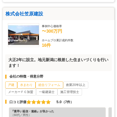
株式会社笠原建設
事例中心価格帯
〜300万円
ホームプロ累計成約件数
16件
大正2年に設立。地元新潟に根差した住まいづくりを行い
ます！
会社の特徴・得意分野
戸建
水まわり
総合リフォーム
創業20年以上
メーカーＦＣ加盟
一級建築士
施工管理技士
5.0
口コミ評価
（7件）
『素早い返信・連絡』が良かった
『正
（60代／男性）
（3