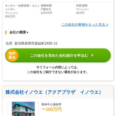
キッチン・台所/浴室・ユニッ
玄関/外壁
洋室/玄関
トバス/...
戸建住宅
マンション
マンション
1250万円
82万円
650万円
この会社の事例をもっと見る >
会社の概要
▼
住所 新潟県長岡市新組町2430ｰ11
無料
この会社を含めた会社紹介を申込む
匿名
※リフォーム内容によっては、
この会社をご紹介できない場合があります。
株式会社イノウエ（アクアプラザ イノウエ）
事例中心価格帯
〜100万円