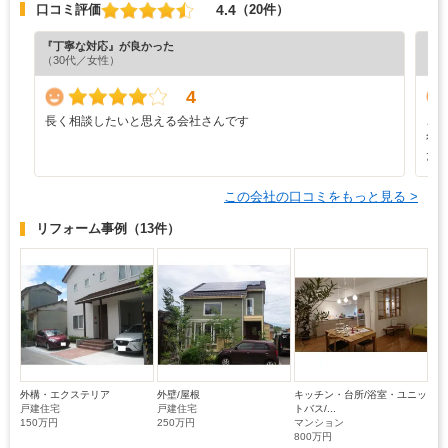
4.4
口コミ評価
（20件）
『丁寧な対応』が良かった
『分
（30代／女性）
（6
4
長く相談したいと思える会社さんです
こ
行
た
この会社の口コミをもっと見る >
リフォーム事例
（13件）
外構・エクステリア
外壁/屋根
キッチン・台所/浴室・ユニッ
戸建住宅
戸建住宅
トバス/...
150万円
250万円
マンション
800万円