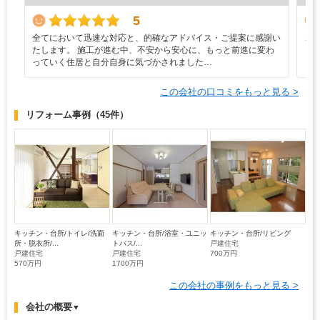
5
全てにおいて迅速な対応と、的確なアドバイス・ご提案に感謝い
こ
たします。 施工が進む中、不安から安心に、もっと前進に変わ
っていく住居と自分自身に気づかされました…
この会社の口コミをもっと見る >
リフォーム事例
（45件）
キッチン・台所/トイレ/洗面
キッチン・台所/浴室・ユニッ
キッチン・台所/リビング
所・脱衣所/...
トバス/...
戸建住宅
戸建住宅
戸建住宅
700万円
570万円
1700万円
この会社の事例をもっと見る >
会社の概要
▼