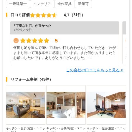
一級建築士
インテリア
造作家具
新築可
4.7
口コミ評価
（31件）
『丁寧な対応』が良かった
『プ
（50代／女性）
（6
5
何度も足を運んで頂いて細かい打ち合わせもしていただき、わが
当
ままも聞いて頂き本当に感謝しています。また何かありましたら
っ
お願いしたいです。ありがとうございました。…
宅
この会社の口コミをもっと見る >
リフォーム事例
（49件）
キッチン・台所/浴室・ユニッ
キッチン・台所/浴室・ユニッ
キッチン・台所/浴室・ユニッ