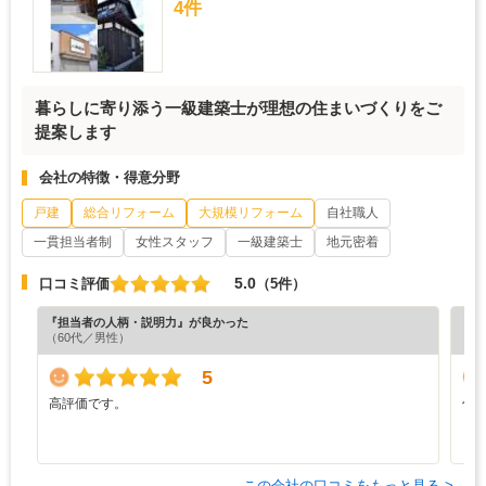
4件
暮らしに寄り添う一級建築士が理想の住まいづくりをご
提案します
会社の特徴・得意分野
戸建
総合リフォーム
大規模リフォーム
自社職人
一貫担当者制
女性スタッフ
一級建築士
地元密着
5.0
口コミ評価
（5件）
『担当者の人柄・説明力』が良かった
『満
（60代／男性）
（5
5
高評価です。
仕
ま
この会社の口コミをもっと見る >