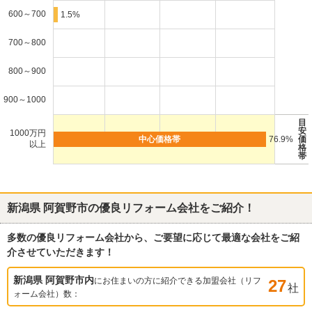
600～700
1.5%
700～800
800～900
900～1000
目
安
1000万円
76.9%
価
以上
格
帯
新潟県 阿賀野市
の優良リフォーム会社をご紹介！
多数の優良リフォーム会社から、ご要望に応じて最適な会社をご紹
介させていただきます！
新潟県 阿賀野市
内
にお住まいの方に紹介できる加盟会社（リフ
27
社
ォーム会社）数：