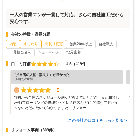
一人の営業マンが一貫して対応。さらに自社施工だから
安心です。
会社の特徴・得意分野
内装
水まわり
間取り変更
創業20年以上
自社職人
一貫担当者制
ショールーム
地元密着
4.5
口コミ評価
（419件）
『担当者の人柄・説明力』が良かった
『納
（60代／女性）
（5
5
当初から全体のスケジュール感など教えていただき、また相談し
非
た件(フローリングの修理やトイレの内装など)も的確なアドバイ
て
スをいただいたので助かりました。リフォー…
この会社の口コミをもっと見る >
リフォーム事例
（309件）