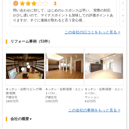
3
問い合わせに対して、はじめのレスポンスは早い。 実際の対応
営
が少し遅いので、マイナスポイントも加味しての評価ポイントあ
の
りますが、すぐに連絡が取れると言う安心感…
が
この会社の口コミをもっと見る >
リフォーム事例
（53件）
キッチン・台所/リビング/和
キッチン・台所/浴室・ユニッ
キッチン・台所/浴室・ユニッ
室/玄関
トバス/...
トバス/...
戸建住宅
戸建住宅
マンション
1800万円
1350万円
410万円
この会社の事例をもっと見る >
会社の概要
▼