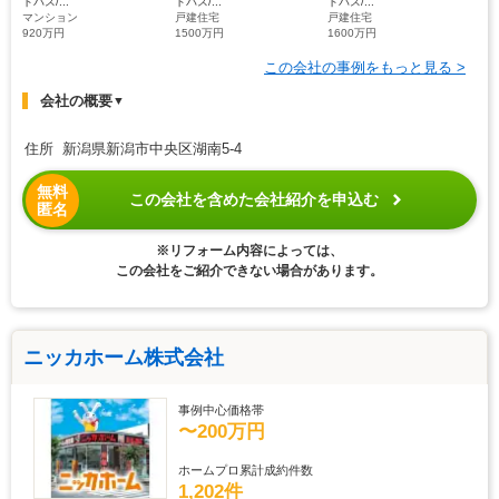
トバス/...
トバス/...
トバス/...
マンション
戸建住宅
戸建住宅
920万円
1500万円
1600万円
この会社の事例をもっと見る >
会社の概要
▼
住所 新潟県新潟市中央区湖南5-4
無料
この会社を含めた会社紹介を申込む
匿名
※リフォーム内容によっては、
この会社をご紹介できない場合があります。
ニッカホーム株式会社
事例中心価格帯
〜200万円
ホームプロ累計成約件数
1,202件