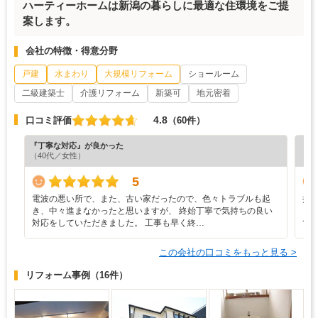
ハーティーホームは新潟の暮らしに最適な住環境をご提
案します。
会社の特徴・得意分野
戸建
水まわり
大規模リフォーム
ショールーム
二級建築士
介護リフォーム
新築可
地元密着
4.8
口コミ評価
（60件）
『丁寧な対応』が良かった
『丁
（40代／女性）
（4
5
電波の悪い所で、また、古い家だったので、色々トラブルも起
担
き、中々進まなかったと思いますが、 終始丁寧で気持ちの良い
く
対応をしていただきました。 工事も早く終…
て
この会社の口コミをもっと見る >
リフォーム事例
（16件）