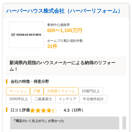
ハーバーハウス株式会社（ハーバーリフォーム）
事例中心価格帯
600〜1,100万円
ホームプロ累計成約件数
31件
新潟県内屈指のハウスメーカーによる納得のリフォー
ム！
会社の特徴・得意分野
マンション
戸建
大規模リフォーム
10億円以上
1000件以上
二級建築士
インテリア
中古物件紹介
4.3
口コミ評価
（12件）
『満足のいく仕上がり』が良かった
『正
（6