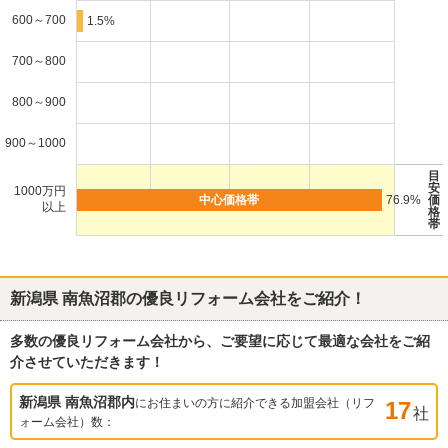
600～700
1.5%
700～800
800～900
900～1000
目
安
1000万円
76.9%
価
以上
格
帯
新潟県 南魚沼郡
の優良リフォーム会社をご紹介！
多数の優良リフォーム会社から、ご要望に応じて最適な会社をご紹
介させていただきます！
新潟県 南魚沼郡
内
にお住まいの方に紹介できる加盟会社（リフ
17
社
ォーム会社）数：