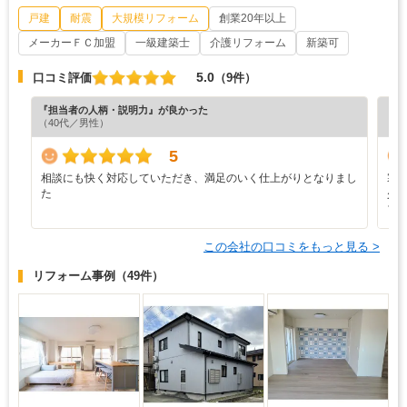
戸建
耐震
大規模リフォーム
創業20年以上
メーカーＦＣ加盟
一級建築士
介護リフォーム
新築可
5.0
口コミ評価
（9件）
『担当者の人柄・説明力』が良かった
『担
（40代／男性）
（6
5
相談にも快く対応していただき、満足のいく仕上がりとなりまし
寒
た
少
ブ
この会社の口コミをもっと見る >
リフォーム事例
（49件）