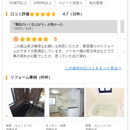
10億円以上
1000件以上
スピード見積り
地元密着
4.7
口コミ評価
（32件）
『満足のいく仕上がり』が良かった
『分
（60代／女性）
（6
5
この度は多少無理なお願いも対応いただき、要望通りのリフォー
大
ムができて大変満足しています。メーカー側の受注停止などで工
か
事の遅れが心配でしたが、思っていたほど遅れ…
この会社の口コミをもっと見る >
リフォーム事例
（85件）
浴室・ユニットバス
キッチン・台所
浴室・ユニットバス
戸建住宅
戸建住宅
戸建住宅