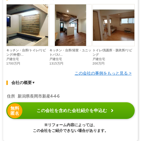
キッチン・台所/トイレ/リビ
キッチン・台所/浴室・ユニッ
トイレ/洗面所・脱衣所/リビ
ング/外壁/...
トバス/...
ング
戸建住宅
戸建住宅
戸建住宅
1700万円
1315万円
200万円
この会社の事例をもっと見る >
会社の概要
▼
住所 新潟県長岡市新産4-4-6
無料
この会社を含めた会社紹介を申込む
匿名
※リフォーム内容によっては、
この会社をご紹介できない場合があります。