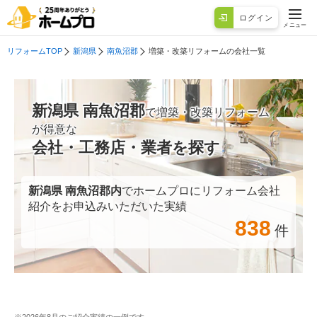
ログイン
メニュー
リフォームTOP
新潟県
南魚沼郡
増築・改築リフォームの会社一覧
新潟県 南魚沼郡
で増築・改築リフォーム
が得意な
会社・工務店・業者を探す
新潟県 南魚沼郡
内
でホームプロにリフォーム会社
紹介をお申込みいただいた実績
838
件