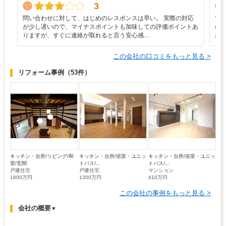
3
問い合わせに対して、はじめのレスポンスは早い。 実際の対応
営
が少し遅いので、マイナスポイントも加味しての評価ポイントあ
の
りますが、すぐに連絡が取れると言う安心感…
が
この会社の口コミをもっと見る >
リフォーム事例
（53件）
キッチン・台所/リビング/和
キッチン・台所/浴室・ユニッ
キッチン・台所/浴室・ユニッ
室/玄関
トバス/...
トバス/...
戸建住宅
戸建住宅
マンション
1800万円
1350万円
410万円
この会社の事例をもっと見る >
会社の概要
▼