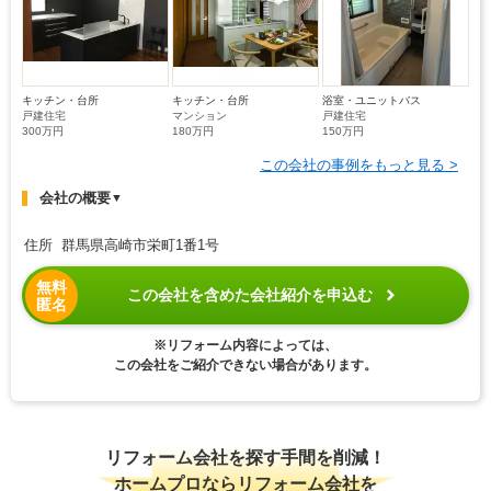
キッチン・台所
キッチン・台所
浴室・ユニットバス
戸建住宅
マンション
戸建住宅
300万円
180万円
150万円
この会社の事例をもっと見る >
会社の概要
▼
住所 群馬県高崎市栄町1番1号
無料
この会社を含めた会社紹介を申込む
匿名
※リフォーム内容によっては、
この会社をご紹介できない場合があります。
リフォーム会社を探す手間を削減！
ホームプロならリフォーム会社を