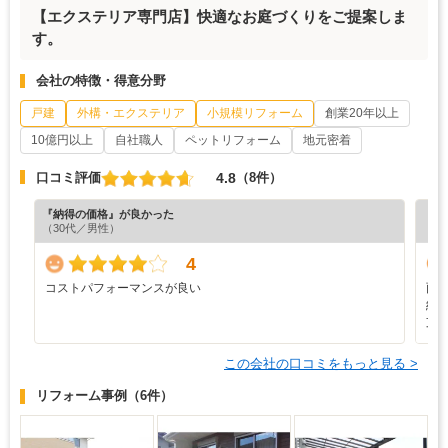
【エクステリア専門店】快適なお庭づくりをご提案しま
す。
会社の特徴・得意分野
戸建
外構・エクステリア
小規模リフォーム
創業20年以上
10億円以上
自社職人
ペットリフォーム
地元密着
4.8
口コミ評価
（8件）
『納得の価格』が良かった
『丁
（30代／男性）
（5
4
コストパフォーマンスが良い
雨
納
支
この会社の口コミをもっと見る >
リフォーム事例
（6件）