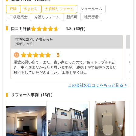
戸建
水まわり
大規模リフォーム
ショールーム
二級建築士
介護リフォーム
新築可
地元密着
4.8
口コミ評価
（60件）
『丁寧な対応』が良かった
『丁
（40代／女性）
（4
5
電波の悪い所で、また、古い家だったので、色々トラブルも起
担
き、中々進まなかったと思いますが、 終始丁寧で気持ちの良い
く
対応をしていただきました。 工事も早く終…
て
この会社の口コミをもっと見る >
リフォーム事例
（16件）