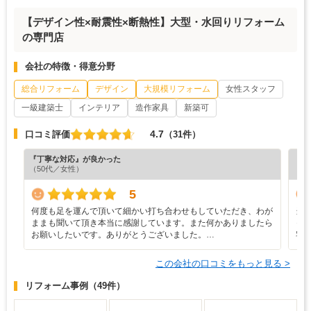
【デザイン性×耐震性×断熱性】大型・水回りリフォーム
の専門店
会社の特徴・得意分野
総合リフォーム
デザイン
大規模リフォーム
女性スタッフ
一級建築士
インテリア
造作家具
新築可
4.7
口コミ評価
（31件）
『丁寧な対応』が良かった
『プ
（50代／女性）
（6
5
何度も足を運んで頂いて細かい打ち合わせもしていただき、わが
当
ままも聞いて頂き本当に感謝しています。また何かありましたら
っ
お願いしたいです。ありがとうございました。…
宅
この会社の口コミをもっと見る >
リフォーム事例
（49件）