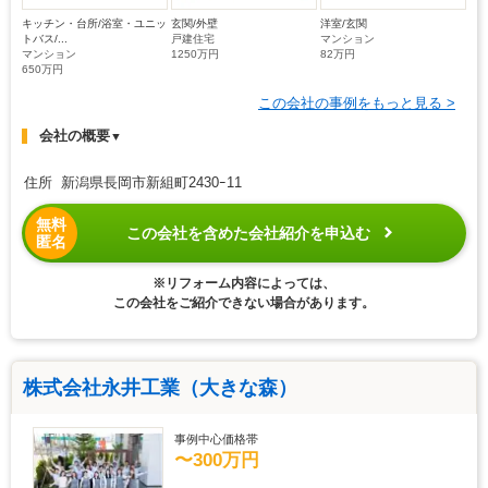
キッチン・台所/浴室・ユニッ
玄関/外壁
洋室/玄関
トバス/...
戸建住宅
マンション
マンション
1250万円
82万円
650万円
この会社の事例をもっと見る >
会社の概要
▼
住所 新潟県長岡市新組町2430ｰ11
無料
この会社を含めた会社紹介を申込む
匿名
※リフォーム内容によっては、
この会社をご紹介できない場合があります。
株式会社永井工業（大きな森）
事例中心価格帯
〜300万円