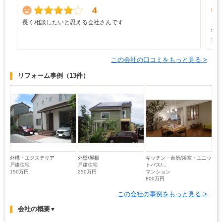
4
長く相談したいと思える会社さんです
こ
行
た
この会社の口コミをもっと見る >
リフォーム事例
（13件）
外構・エクステリア
外壁/屋根
キッチン・台所/浴室・ユニッ
戸建住宅
戸建住宅
トバス/...
150万円
250万円
マンション
800万円
この会社の事例をもっと見る >
会社の概要
▼