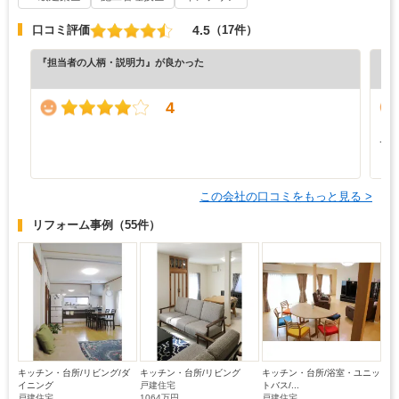
4.5
口コミ評価
（17件）
『担当者の人柄・説明力』が良かった
『納
（5
4
と
て
も
この会社の口コミをもっと見る >
リフォーム事例
（55件）
キッチン・台所/リビング/ダ
キッチン・台所/リビング
キッチン・台所/浴室・ユニッ
イニング
戸建住宅
トバス/...
戸建住宅
1064万円
戸建住宅