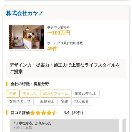
株式会社カヤノ
事例中心価格帯
〜100万円
ホームプロ累計成約件数
49件
デザイン力・提案力・施工力で上質なライフスタイルを
ご提案
会社の特徴・得意分野
戸建
水まわり
総合リフォーム
創業20年以上
女性スタッフ
一級建築士
宅建
地元密着
4.4
口コミ評価
（20件）
『丁寧な対応』が良かった
『分
（30代／女性）
（6