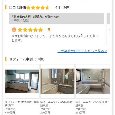
4.7
口コミ評価
（6件）
『担当者の人柄・説明力』が良かった
『丁
（70代／女性）
（5
5
大変お世話になりました。 また何かありましたら宜しくお願い
丁
します。
この会社の口コミをもっと見る >
リフォーム事例
（18件）
キッチン・台所/洗面所・脱衣
浴室・ユニットバス/洗面所・
浴室・ユニットバス/洗面所・
所/廊下
脱衣所
脱衣所
戸建住宅
戸建住宅
戸建住宅
440万円
260万円
252万円