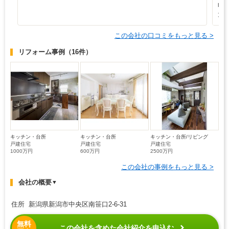
明
大
この会社の口コミをもっと見る >
リフォーム事例
（16件）
キッチン・台所
キッチン・台所
キッチン・台所/リビング
戸建住宅
戸建住宅
戸建住宅
1000万円
600万円
2500万円
この会社の事例をもっと見る >
会社の概要
▼
住所 新潟県新潟市中央区南笹口2-6-31
無料
この会社を含めた会社紹介を申込む