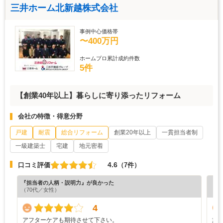
三井ホーム北新越株式会社
事例中心価格帯
〜400万円
ホームプロ累計成約件数
5件
【創業40年以上】暮らしに寄り添ったリフォーム
会社の特徴・得意分野
戸建
耐震
総合リフォーム
創業20年以上
一貫担当者制
一級建築士
宅建
地元密着
4.6
口コミ評価
（7件）
『担当者の人柄・説明力』が良かった
『プ
（70代／女性）
（4
4
アフターケアも期待させて下さい。
施