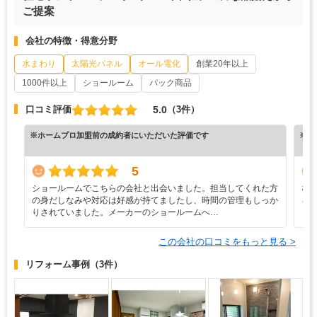
ご提案
会社の特徴・得意分野
水まわり
太陽光パネル
オール電化
創業20年以上
1000件以上
ショールーム
パック商品
5.0
口コミ評価
（3件）
※ホームプロ加盟前の成約者にいただいた評価です
※ホ
5
ショールームでこちらの会社と出会いました。担当してくれた方
な
の身だしなみや対応は好感が持てましたし、時間の管理もしっか
ろ
りされていました。メーカーのショールームへ…
と
この会社の口コミをもっと見る >
リフォーム事例
（3件）