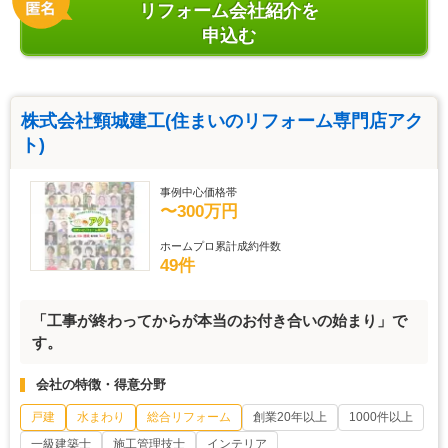
リフォーム会社紹介を
申込む
株式会社頸城建工(住まいのリフォーム専門店アク
ト)
事例中心価格帯
〜300万円
ホームプロ累計成約件数
49件
「工事が終わってからが本当のお付き合いの始まり」で
す。
会社の特徴・得意分野
戸建
水まわり
総合リフォーム
創業20年以上
1000件以上
一級建築士
施工管理技士
インテリア