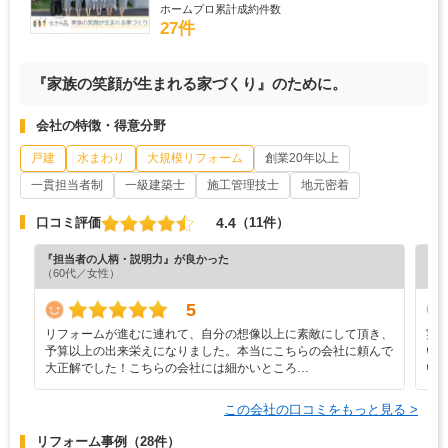
ホームプロ累計成約件数
27件
『家族の笑顔が生まれる家づくり』のために。
会社の特徴・得意分野
戸建
水まわり
大規模リフォーム
創業20年以上
一貫担当者制
一級建築士
施工管理技士
地元密着
4.4
口コミ評価
（11件）
『担当者の人柄・説明力』が良かった
『担
（60代／女性）
（6
5
リフォームが進むに連れて、自分の想像以上に素敵にして頂き、
実
予算以上の出来栄えになりました。本当にこちらの会社に頼んで
い
大正解でした！こちらの会社には細かいところ…
い
この会社の口コミをもっと見る >
リフォーム事例
（28件）