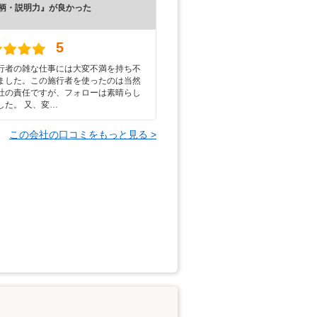
柄・説明力』が良かった
）
5
行者の雑な仕事には大変不満を持ち不
ました。この施行者を使ったのは当然
社の責任ですが、フォローは素晴らし
した。 又、変…
この会社の口コミをもっと見る >