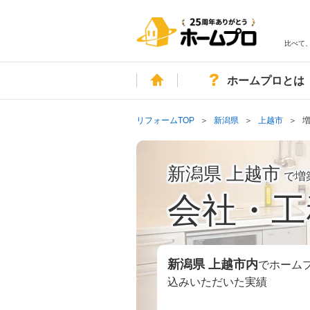
比べて
ホーム
ホームプロとは
リフォームTOP
新潟県
上越市
新潟県 上越市
で増
会社・工
新潟県 上越市
内
でホーム
込みいただいた実績