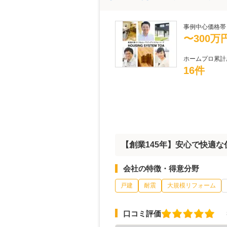
事例中心価格帯
〜300万
ホームプロ累計
16件
【創業145年】安心で快適
会社の特徴・得意分野
戸建
耐震
大規模リフォーム
口コミ評価