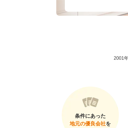
200
条件にあった
地元の優良会社
を