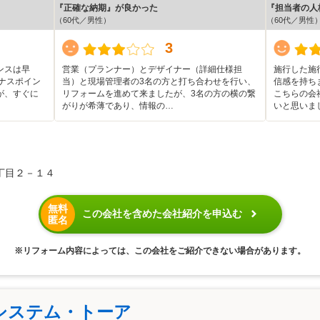
『正確な納期』が良かった
『担当者の人
（60代／男性）
（60代／男性
3
ンスは早
営業（プランナー）とデザイナー（詳細仕様担
施行した施
ナスポイン
当）と現場管理者の3名の方と打ち合わせを行い、
信感を持ち
が、すぐに
リフォームを進めて来ましたが、3名の方の横の繋
こちらの会
がりが希薄であり、情報の…
いと思いま
丁目２－１４
無料
この会社を含めた会社紹介を申込む
匿名
※リフォーム内容によっては、この会社をご紹介できない場合があります。
システム・トーア