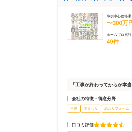
事例中心価格帯
〜300万
ホームプロ累計
49件
「工事が終わってからが本当
会社の特徴・得意分野
戸建
水まわり
総合リフォーム
口コミ評価