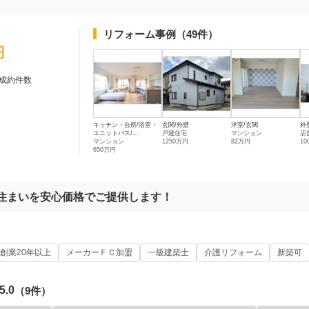
リフォーム事例
（49件）
円
成約件数
キッチン・台所/浴室・
玄関/外壁
洋室/玄関
外
ユニットバス/...
戸建住宅
マンション
店
マンション
1250万円
82万円
1
650万円
な住まいを安心価格でご提供します！
創業20年以上
メーカーＦＣ加盟
一級建築士
介護リフォーム
新築可
5.0
（9件）