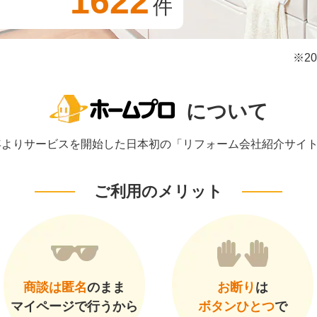
1622
件
※2
について
1年よりサービスを開始した日本初の「リフォーム会社紹介サイ
ご利用のメリット
商談は匿名
のまま
お断り
は
マイページで行うから
ボタンひとつ
で