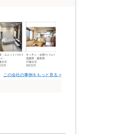
室・ユニットバス/ト
キッチン・台所/トイレ/
/...
洗面所・脱衣所
建住宅
戸建住宅
50万円
450万円
この会社の事例をもっと見る >