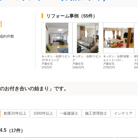
リフォーム事例
（55件）
円
成約件数
キッチン・台所/リビン
キッチン・台所/リビン
キッチン・台所/浴室・
浴
グ/ダイニング
グ
ユニットバス/...
イレ
戸建住宅
戸建住宅
戸建住宅
戸
370万円
1064万円
2750万円
4
のお付き合いの始まり」です。
創業20年以上
1000件以上
一級建築士
施工管理技士
インテリア
4.5
（17件）