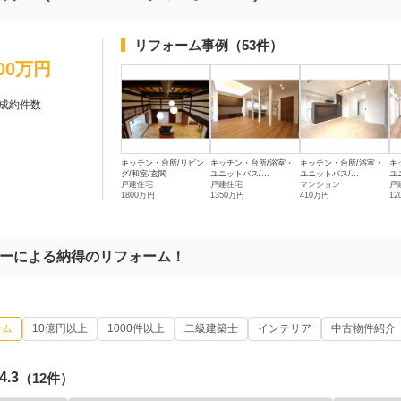
リフォーム事例
（53件）
100万円
成約件数
キッチン・台所/リビン
キッチン・台所/浴室・
キッチン・台所/浴室・
キ
グ/和室/玄関
ユニットバス/...
ユニットバス/...
ユ
戸建住宅
戸建住宅
マンション
戸
1800万円
1350万円
410万円
12
ーによる納得のリフォーム！
ーム
10億円以上
1000件以上
二級建築士
インテリア
中古物件紹介
4.3
（12件）