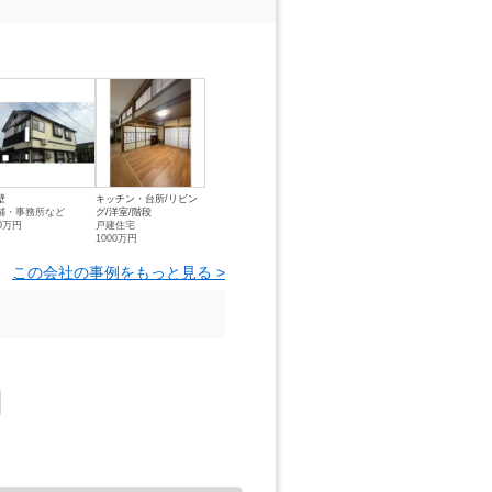
壁
キッチン・台所/リビン
舗・事務所など
グ/洋室/階段
00万円
戸建住宅
1000万円
この会社の事例をもっと見る >