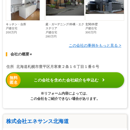
キッチン・台所
庭・ガーデニング/外構・エク
玄関/外壁
戸建住宅
ステリア
戸建住宅
200万円
戸建住宅
300万円
280万円
この会社の事例をもっと見る >
会社の概要
▼
住所 北海道札幌市豊平区月寒東２条１６丁目１番６号
無料
この会社を含めた会社紹介を申込む
匿名
※リフォーム内容によっては、
この会社をご紹介できない場合があります。
株式会社エネサンス北海道