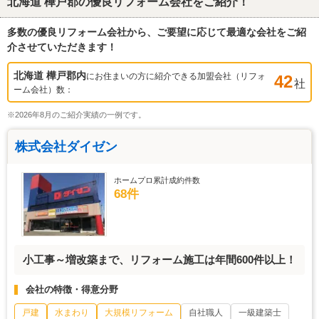
北海道 樺戸郡
の優良リフォーム会社をご紹介！
多数の優良リフォーム会社から、ご要望に応じて最適な会社をご紹
介させていただきます！
北海道 樺戸郡
内
にお住まいの方に紹介できる加盟会社（リフォ
42
社
ーム会社）数：
※2026年8月のご紹介実績の一例です。
株式会社ダイゼン
ホームプロ累計成約件数
68件
小工事～増改築まで、リフォーム施工は年間600件以上！
会社の特徴・得意分野
戸建
水まわり
大規模リフォーム
自社職人
一級建築士