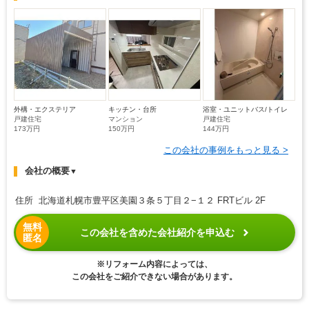
外構・エクステリア
キッチン・台所
浴室・ユニットバス/トイレ
戸建住宅
マンション
戸建住宅
173万円
150万円
144万円
この会社の事例をもっと見る >
会社の概要
▼
住所 北海道札幌市豊平区美園３条５丁目２−１２ FRTビル 2F
無料
この会社を含めた会社紹介を申込む
匿名
※リフォーム内容によっては、
この会社をご紹介できない場合があります。