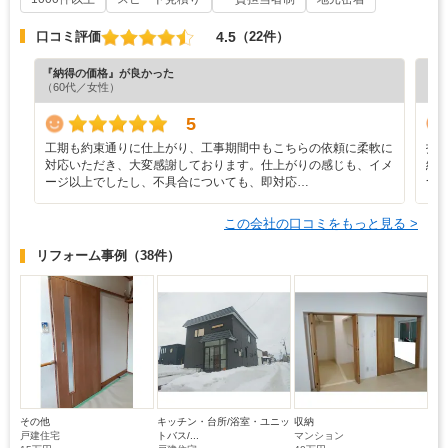
4.5
口コミ評価
（22件）
『納得の価格』が良かった
『納
（60代／女性）
（7
5
工期も約束通りに仕上がり、工事期間中もこちらの依頼に柔軟に
打
対応いただき、大変感謝しております。仕上がりの感じも、イメ
絡
ージ以上でしたし、不具合についても、即対応…
つ
この会社の口コミをもっと見る >
リフォーム事例
（38件）
その他
キッチン・台所/浴室・ユニッ
収納
戸建住宅
トバス/...
マンション