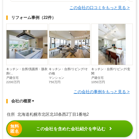
この会社の口コミをもっと見る >
リフォーム事例
（22件）
キッチン・台所/洗面所・脱衣
キッチン・台所/リビング/そ
キッチン・台所/リビング/玄
所/...
の他
関
戸建住宅
マンション
戸建住宅
2200万円
750万円
1050万円
この会社の事例をもっと見る >
会社の概要
▼
住所 北海道札幌市北区北10条西2丁目1番地2
無料
この会社を含めた会社紹介を申込む
匿名