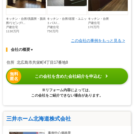
キッチン・台所/洗面所・脱衣
キッチン・台所/浴室・ユニッ
キッチン・台所
所/リビング/...
トバス/...
戸建住宅
戸建住宅
戸建住宅
170万円
1130万円
750万円
この会社の事例をもっと見る >
会社の概要
▼
住所 北広島市共栄町4丁目17番地8
無料
この会社を含めた会社紹介を申込む
匿名
※リフォーム内容によっては、
この会社をご紹介できない場合があります。
三井ホーム北海道株式会社
事例中心価格帯