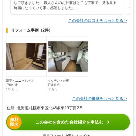
して頂きました。 職人さんのお仕事はとても丁寧で、見る見る
木
綺麗になっていく家に感動しました。 …
保
この会社の口コミをもっと見る >
リフォーム事例
（2件）
浴室・ユニットバス
キッチン・台所
戸建住宅
戸建住宅
100万円
58万円
この会社の事例をもっと見る >
住所 北海道札幌市東区北48条東19丁目2-5
無料
この会社を含めた会社紹介を申込む
匿名