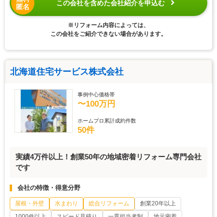
この会社を含めた会社紹介を申込む
匿名
※リフォーム内容によっては、
この会社をご紹介できない場合があります。
北海道住宅サービス株式会社
事例中心価格帯
〜100万円
ホームプロ累計成約件数
50件
実績4万件以上！創業50年の地域密着リフォーム専門会社
です
会社の特徴・得意分野
屋根・外壁
水まわり
総合リフォーム
創業20年以上
1000件以上
スピード見積り
一貫担当者制
地元密着