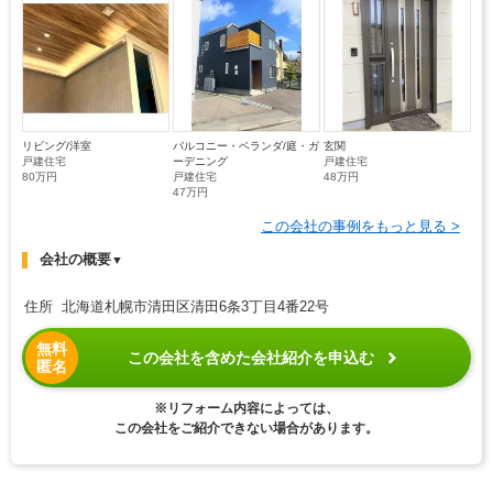
リビング/洋室
バルコニー・ベランダ/庭・ガ
玄関
戸建住宅
ーデニング
戸建住宅
80万円
戸建住宅
48万円
47万円
この会社の事例をもっと見る >
会社の概要
▼
住所 北海道札幌市清田区清田6条3丁目4番22号
無料
この会社を含めた会社紹介を申込む
匿名
※リフォーム内容によっては、
この会社をご紹介できない場合があります。