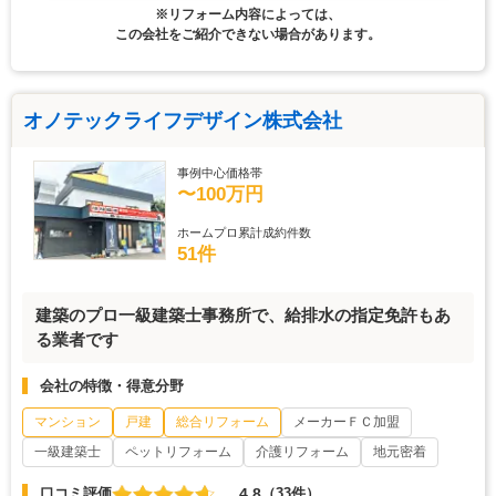
※リフォーム内容によっては、
この会社をご紹介できない場合があります。
オノテックライフデザイン株式会社
事例中心価格帯
〜100万円
ホームプロ累計成約件数
51件
建築のプロ一級建築士事務所で、給排水の指定免許もあ
る業者です
会社の特徴・得意分野
マンション
戸建
総合リフォーム
メーカーＦＣ加盟
一級建築士
ペットリフォーム
介護リフォーム
地元密着
4.8
口コミ評価
（33件）