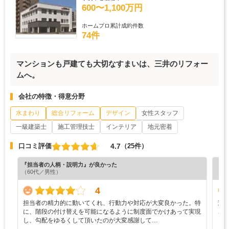
600〜1,100万円
ホームプロ累計成約件数
74件
マンションも戸建ても大切なすまいは、三井のリフォー
ムへ。
会社の特徴・得意分野
水まわり
総合リフォーム
デザイン
女性スタッフ
一級建築士
施工管理技士
インテリア
地元密着
4.7
口コミ評価
（25件）
『担当者の人柄・説明力』が良かった
『プ
（60代／男性）
（6
4
担当者の精力的に動いてくれ、行動力や対応が大変良かった。特
遠
に、階段の付け替えを可能になるように制度面でかけあって実現
ご
し、勾配をゆるくして頂いたのが大変感謝して…
し