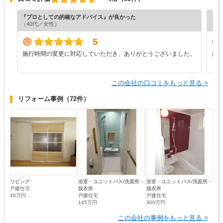
『プロとしての的確なアドバイス』が良かった
『工
（40代／女性）
（6
5
施行時間の変更に対応していただき、ありがとうございました。
納
この会社の口コミをもっと見る >
リフォーム事例
（72件）
リビング
浴室・ユニットバス/洗面所・
浴室・ユニットバス/洗面所・
戸建住宅
脱衣所
脱衣所
46万円
戸建住宅
戸建住宅
145万円
300万円
この会社の事例をもっと見る >