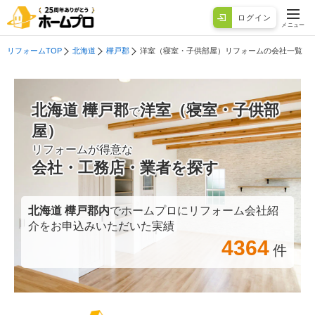
ログイン
メニュー
リフォームTOP
北海道
樺戸郡
洋室（寝室・子供部屋）リフォームの会社一覧
北海道 樺戸郡
洋室（寝室・子供部
で
屋）
リフォームが得意な
会社・工務店・業者を探す
北海道 樺戸郡
内
でホームプロにリフォーム会社紹
介をお申込みいただいた実績
4364
件