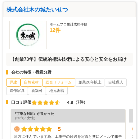
株式会社木の城たいせつ
ホームプロ累計成約件数
12件
【創業73年】伝統的構法技術による安心と安全をお届け
会社の特徴・得意分野
戸建
自然素材
総合リフォーム
創業20年以上
自社職人
造作家具
新築可
地元密着
4.9
口コミ評価
（7件）
『丁寧な対応』が良かった
『工
（50代／女性）
（6
5
遠方に住んでいます為、工事中の経過を写真と共にメ－ルで報告
車