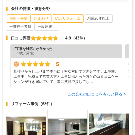
会社の特徴・得意分野
屋根・外壁
水まわり
総合リフォーム
創業20年以上
一貫担当者制
一級建築士
4.9
口コミ評価
（43件）
『丁寧な対応』が良かった
『素
（70代／男性）
（5
5
見積りから仕上りまで本当に丁寧な対応で大満足です。工事前、
対
工事中、完成まで営業の方と工事に携わった方とのコミュニケー
が
ションが行き届いていて、常に笑顔で接してし…
に
この会社の口コミをもっと見る >
リフォーム事例
（68件）