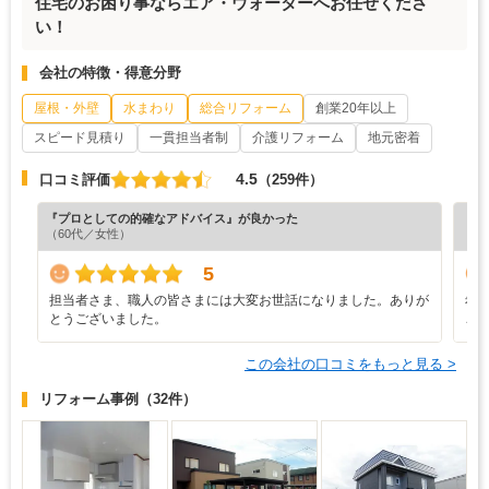
住宅のお困り事ならエア・ウォーターへお任せくださ
い！
会社の特徴・得意分野
屋根・外壁
水まわり
総合リフォーム
創業20年以上
スピード見積り
一貫担当者制
介護リフォーム
地元密着
4.5
口コミ評価
（259件）
『プロとしての的確なアドバイス』が良かった
『担
（60代／女性）
（5
5
担当者さま、職人の皆さまには大変お世話になりました。ありが
希
とうございました。
こ
この会社の口コミをもっと見る >
リフォーム事例
（32件）