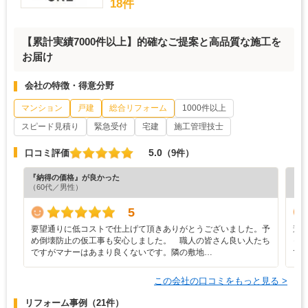
18件
【累計実績7000件以上】的確なご提案と高品質な施工を
お届け
会社の特徴・得意分野
マンション
戸建
総合リフォーム
1000件以上
スピード見積り
緊急受付
宅建
施工管理技士
5.0
口コミ評価
（9件）
『納得の価格』が良かった
『丁
（60代／男性）
（5
5
要望通りに低コストで仕上げて頂きありがとうございました。予
遠
め倒壊防止の仮工事も安心しました。 職人の皆さん良い人たち
っ
ですがマナーはあまり良くないです。隣の敷地…
て
この会社の口コミをもっと見る >
リフォーム事例
（21件）