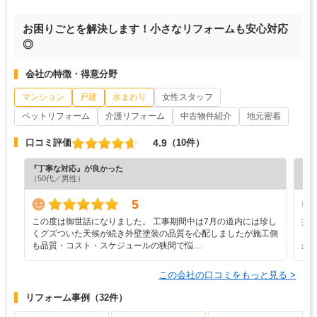
お困りごとを解決します！小さなリフォームも安心対応
◎
会社の特徴・得意分野
マンション
戸建
水まわり
女性スタッフ
ペットリフォーム
介護リフォーム
中古物件紹介
地元密着
4.9
口コミ評価
（10件）
『丁寧な対応』が良かった
『担
（50代／男性）
（6
5
この度は御世話になりました。 工事期間中は7月の道内には珍し
担
くグズついた天候が続き外壁塗装の品質を心配しましたが施工側
し
も品質・コスト・スケジュールの狭間で悩…
が
この会社の口コミをもっと見る >
リフォーム事例
（32件）