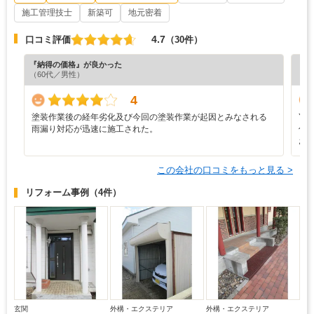
施工管理技士
新築可
地元密着
4.7
口コミ評価
（30件）
『納得の価格』が良かった
『担
（60代／男性）
（6
4
塗装作業後の経年劣化及び今回の塗装作業が起因とみなされる
Y
雨漏り対応が迅速に施工された。
仕
お
この会社の口コミをもっと見る >
リフォーム事例
（4件）
玄関
外構・エクステリア
外構・エクステリア