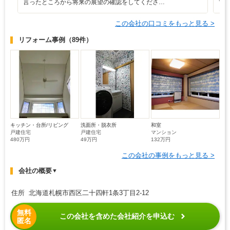
言ったところから将来の展望の確認をしてくださ…
て
この会社の口コミをもっと見る >
リフォーム事例
（89件）
キッチン・台所/リビング
洗面所・脱衣所
和室
戸建住宅
戸建住宅
マンション
480万円
49万円
132万円
この会社の事例をもっと見る >
会社の概要
▼
住所 北海道札幌市西区二十四軒1条3丁目2-12
無料
この会社を含めた会社紹介を申込む
匿名