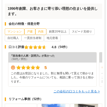
1996年創業、お客さまに寄り添い理想の住まいを提供し
ます。
会社の特徴・得意分野
マンション
戸建
内装
創業20年以上
スピード見積り
自社職人
一貫担当者制
地元密着
4.8
口コミ評価
（54件）
『担当者の人柄・説明力』が良かった
『素
（50代／男性）
（4
5
この度はお世話になりました。割と無理も聞いて貰えて助かりま
今
した。今後のリフォームについても、相談に乗って頂けると助か
た
ります。
親
この会社の口コミをもっと見る >
リフォーム事例
（52件）