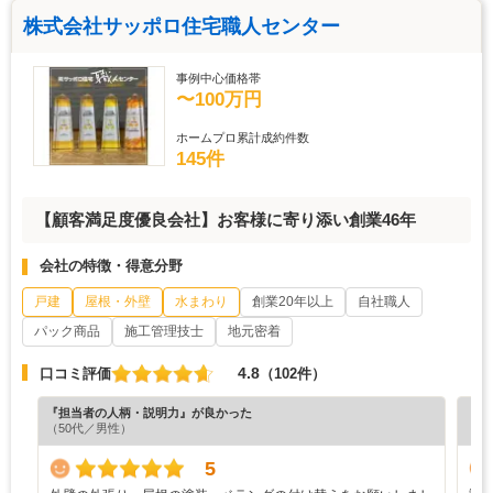
株式会社サッポロ住宅職人センター
事例中心価格帯
〜100万円
ホームプロ累計成約件数
145件
【顧客満足度優良会社】お客様に寄り添い創業46年
会社の特徴・得意分野
戸建
屋根・外壁
水まわり
創業20年以上
自社職人
パック商品
施工管理技士
地元密着
4.8
口コミ評価
（102件）
『担当者の人柄・説明力』が良かった
『納
（50代／男性）
（4
5