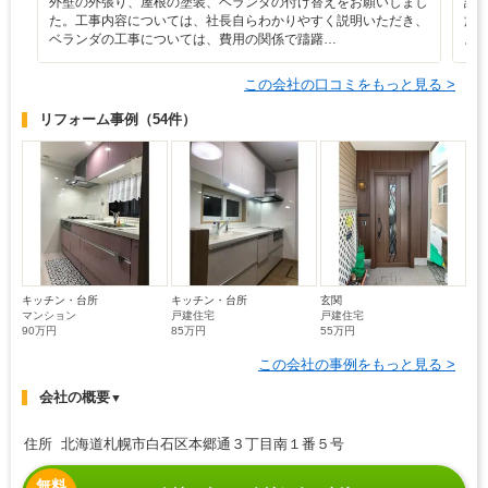
外壁の外張り、屋根の塗装、ベランダの付け替えをお願いしまし
説
た。工事内容については、社長自らわかりやすく説明いただき、
施
ベランダの工事については、費用の関係で躊躇…
よ
この会社の口コミをもっと見る >
リフォーム事例
（54件）
キッチン・台所
キッチン・台所
玄関
マンション
戸建住宅
戸建住宅
90万円
85万円
55万円
この会社の事例をもっと見る >
会社の概要
▼
住所 北海道札幌市白石区本郷通３丁目南１番５号
無料