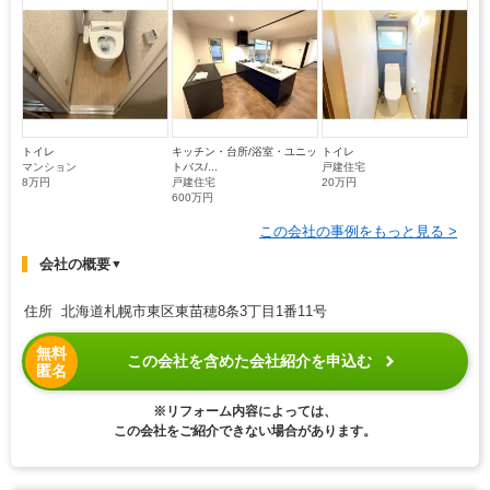
トイレ
キッチン・台所/浴室・ユニッ
トイレ
マンション
トバス/...
戸建住宅
8万円
戸建住宅
20万円
600万円
この会社の事例をもっと見る >
会社の概要
▼
住所 北海道札幌市東区東苗穂8条3丁目1番11号
無料
この会社を含めた会社紹介を申込む
匿名
※リフォーム内容によっては、
この会社をご紹介できない場合があります。