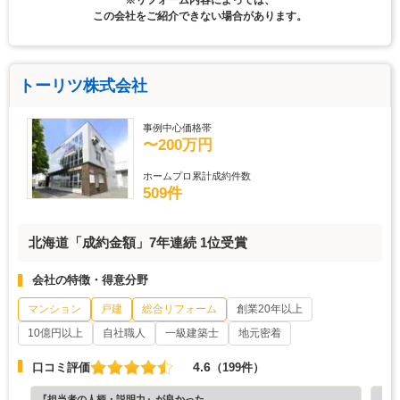
※リフォーム内容によっては、
この会社をご紹介できない場合があります。
トーリツ株式会社
事例中心価格帯
〜200万円
ホームプロ累計成約件数
509件
北海道「成約金額」7年連続 1位受賞
会社の特徴・得意分野
マンション
戸建
総合リフォーム
創業20年以上
10億円以上
自社職人
一級建築士
地元密着
4.6
口コミ評価
（199件）
『担当者の人柄・説明力』が良かった
『担