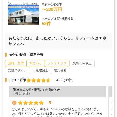
事例中心価格帯
〜200万円
ホームプロ累計成約件数
58件
あたりまえに、あったかい、くらし。リフォームはエネ
サンスへ
会社の特徴・得意分野
屋根・外壁
水まわり
メンテナンス
創業20年以上
女性スタッフ
二級建築士
地元密着
4.9
口コミ評価
（39件）
『担当者の人柄・説明力』が良かった
『丁
（50代／女性）
（7
5
はじめましてから、気さくにいろいろな話をしてくださいまし
遠
た。何をどのようにすれば良いのかが、全く予想もつかず、そう
わ