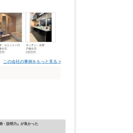
室・ユニットバス
キッチン・台所
建住宅
戸建住宅
3万円
150万円
この会社の事例をもっと見る >
柄・説明力』が良かった
）