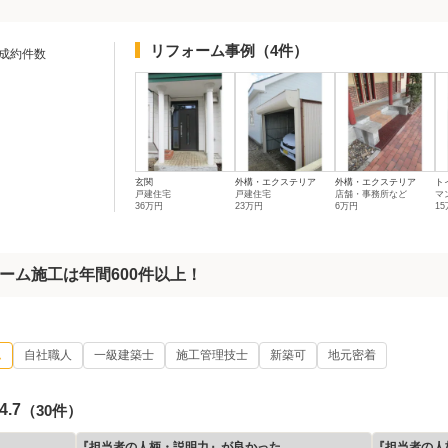
リフォーム事例
（4件）
成約件数
玄関
外構・エクステリア
外構・エクステリア
ト
戸建住宅
戸建住宅
店舗・事務所など
マ
36万円
23万円
6万円
1
ーム施工は年間600件以上！
ム
自社職人
一級建築士
施工管理技士
新築可
地元密着
4.7
（30件）
『担当者の人柄・説明力』が良かった
『担当者の人