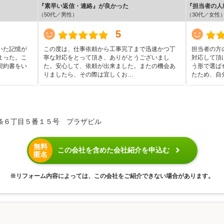
『素早い返信・連絡』が良かった
『担当者の人
（50代／男性）
（30代／女性
5
いた記憶が
この度は、仕事依頼から工事完了まで迅速かつ丁
担当者の方
まった。こ
寧な対応をとって頂き、ありがとうございまし
対応して頂
契約書をい
た。安心して、依頼が出来ました。またの機会あ
う形で選ば
りましたら、その際は宜しくお…
たため、自
条６丁目５番１５号 プラザビル
無料
この会社を含めた会社紹介を申込む
匿名
※リフォーム内容によっては、この会社をご紹介できない場合があります。