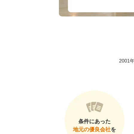
200
条件にあった
地元の優良会社
を