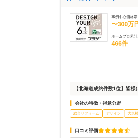
事例中心価格帯
〜300万
ホームプロ累計
466件
【北海道成約件数1位】皆様
会社の特徴・得意分野
総合リフォーム
デザイン
大規
口コミ評価