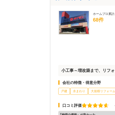
ホームプロ累計
68件
小工事～増改築まで、リフォ
会社の特徴・得意分野
戸建
水まわり
大規模リフォー
口コミ評価
『納得の価格』が良かった