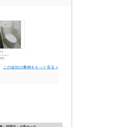
イレ
ンション
5万円
この会社の事例をもっと見る >
柄・説明力』が良かった