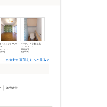
室・ユニットバス/ト
キッチン・台所/浴室・
/...
ユニットバス/...
ンション
戸建住宅
10万円
340万円
この会社の事例をもっと見る >
士
地元密着