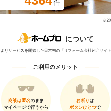
4364
件
※2
について
1年よりサービスを開始した日本初の「リフォーム会社紹介サイ
ご利用のメリット
商談は匿名
のまま
お断り
は
マイページで行うから
ボタンひとつ
で