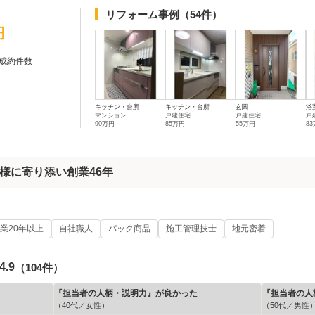
リフォーム事例
（54件）
円
成約件数
キッチン・台所
キッチン・台所
玄関
浴
マンション
戸建住宅
戸建住宅
戸
90万円
85万円
55万円
8
様に寄り添い創業46年
業20年以上
自社職人
パック商品
施工管理技士
地元密着
4.9
（104件）
『担当者の人柄・説明力』が良かった
『担当者の人
（40代／女性）
（50代／男性