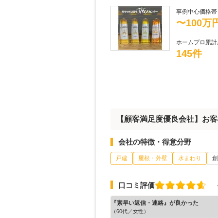
事例中心価格帯
〜100万
ホームプロ累計
145件
【顧客満足度優良会社】お客
会社の特徴・得意分野
戸建
屋根・外壁
水まわり
創
口コミ評価
『素早い返信・連絡』が良かった
（60代／女性）