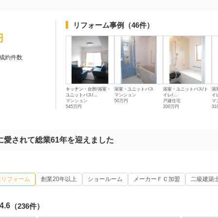
リフォーム事例
（46件）
円
成約件数
キッチン・台所/浴室・
浴室・ユニットバス
浴室・ユニットバス/ト
浴
ユニットバス/...
マンション
イレ/...
イレ
マンション
50万円
戸建住宅
マ
545万円
200万円
3
に愛されて総業61年を迎えました
模リフォーム
創業20年以上
ショールーム
メーカーＦＣ加盟
二級建築
4.6
（236件）