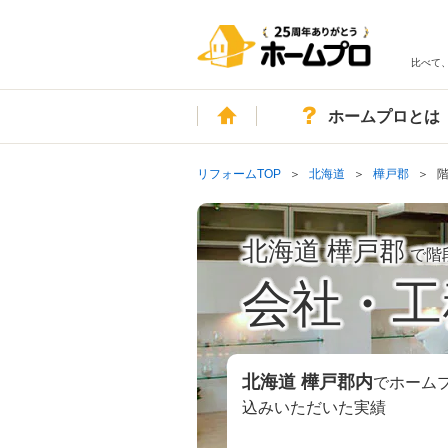
比べて
ホーム
ホームプロとは
リフォームTOP
北海道
樺戸郡
北海道 樺戸郡
で階
会社・工
北海道 樺戸郡
内
でホーム
込みいただいた実績