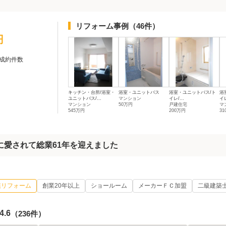
リフォーム事例
（46件）
円
成約件数
キッチン・台所/浴室・
浴室・ユニットバス
浴室・ユニットバス/ト
浴
ユニットバス/...
マンション
イレ/...
イレ
マンション
50万円
戸建住宅
マ
545万円
200万円
3
に愛されて総業61年を迎えました
模リフォーム
創業20年以上
ショールーム
メーカーＦＣ加盟
二級建築
4.6
（236件）