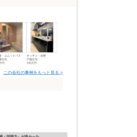
室・ユニットバス
キッチン・台所
建住宅
戸建住宅
3万円
150万円
この会社の事例をもっと見る >
柄・説明力』が良かった