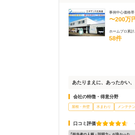
事例中心価格帯
〜200万
ホームプロ累計
58件
あたりまえに、あったかい、
会社の特徴・得意分野
屋根・外壁
水まわり
メンテナ
口コミ評価
『担当者の人柄・説明力』が良かった