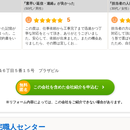
『素早い返信・連絡』が良かった
『担当者の人
（50代／男性）
（30代／女性
5
いた記憶が
この度は、仕事依頼から工事完了まで迅速かつ丁
担当者の方
まった。こ
寧な対応をとって頂き、ありがとうございまし
対応して頂
契約書をい
た。安心して、依頼が出来ました。またの機会あ
う形で選ば
りましたら、その際は宜しくお…
たため、自
条６丁目５番１５号 プラザビル
無料
この会社を含めた会社紹介を申込む
匿名
※リフォーム内容によっては、この会社をご紹介できない場合があります。
宅職人センター