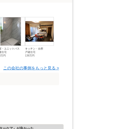
室・ユニットバス
キッチン・台所
建住宅
戸建住宅
20万円
139万円
この会社の事例をもっと見る >
ターケア』が良かった