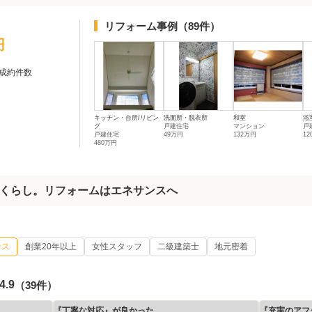
リフォーム事例
（89件）
円
成約件数
キッチン・台所/リビン
洗面所・脱衣所
和室
浴
グ
戸建住宅
マンション
戸
戸建住宅
49万円
132万円
1
480万円
くらし。リフォームはエネサンスへ
ンス
創業20年以上
女性スタッフ
二級建築士
地元密着
4.9
（39件）
『丁寧な対応』が良かった
『充実のアフ