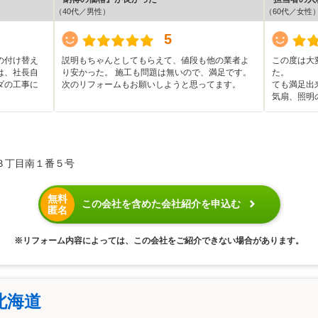
（40代／男性）
（60代／女性
5
の付け替え
説明もちゃんとしてもらえて、値段も他の業者よ
この度は大
は、社長自
り安かった。 施工も問題は無いので、満足です。
ダの工事に
次のリフォームもお願いしようと思ってます。
ても満足出
気扇、照明
３丁目南１番５号
無料
この会社を含めた会社紹介を申込む
匿名
※リフォーム内容によっては、この会社をご紹介できない場合があります。
北海道