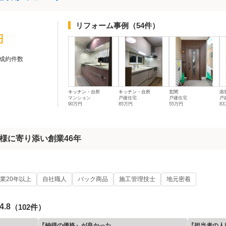
リフォーム事例
（54件）
円
成約件数
キッチン・台所
キッチン・台所
玄関
浴
マンション
戸建住宅
戸建住宅
戸
90万円
85万円
55万円
8
様に寄り添い創業46年
業20年以上
自社職人
パック商品
施工管理技士
地元密着
4.8
（102件）
『納得の価格』が良かった
『担当者の人