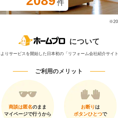
2089
件
※2
について
1年よりサービスを開始した日本初の「リフォーム会社紹介サイ
ご利用のメリット
商談は匿名
のまま
お断り
は
マイページで行うから
ボタンひとつ
で