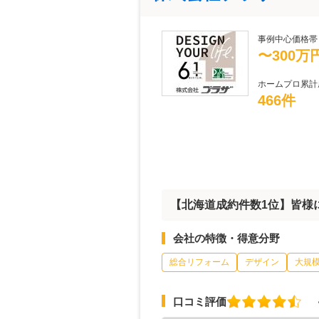
事例中心価格帯
〜300万
ホームプロ累計
466件
【北海道成約件数1位】皆様
会社の特徴・得意分野
総合リフォーム
デザイン
大規
口コミ評価