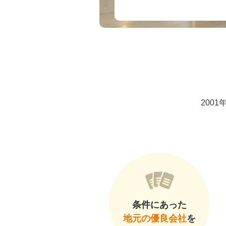
200
条件にあった
地元の優良会社
を