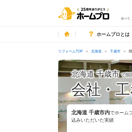
比べて
ホーム
ホームプロとは
リフォームTOP
北海道
千歳市
北海道 千歳市
で階
会社・工
北海道 千歳市
内
でホーム
込みいただいた実績