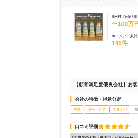
事例中心価格帯
〜100万
ホームプロ累計
145件
【顧客満足度優良会社】お客
会社の特徴・得意分野
戸建
屋根・外壁
水まわり
創
口コミ評価
『担当者の人柄・説明力』が良かった