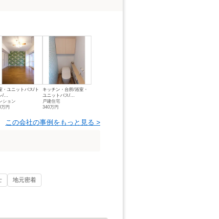
室・ユニットバス/ト
キッチン・台所/浴室・
/...
ユニットバス/...
ンション
戸建住宅
10万円
340万円
この会社の事例をもっと見る >
士
地元密着